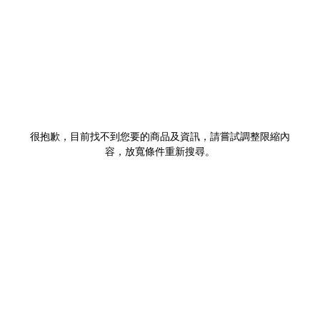
很抱歉，目前找不到您要的商品及資訊，請嘗試調整限縮內
容，放寬條件重新搜尋。