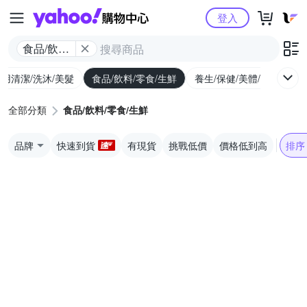
Yahoo購物中心
登入
食品/飲料/
零食/生鮮
用清潔/洗沐/美髮
食品/飲料/零食/生鮮
養生/保健/美體/醫療
婦
全部分類
食品/飲料/零食/生鮮
品牌
快速到貨
有現貨
挑戰低價
價格低到高
排序