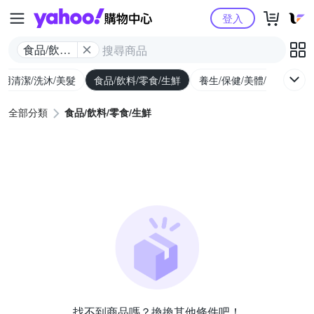
Yahoo購物中心
登入
食品/飲料/
零食/生鮮
用清潔/洗沐/美髮
食品/飲料/零食/生鮮
養生/保健/美體/醫療
婦
全部分類
食品/飲料/零食/生鮮
找不到商品嗎？換換其他條件吧！