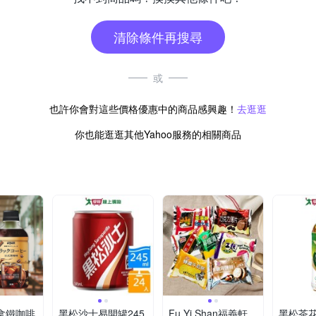
清除條件再搜尋
或
也許你會對這些價格優惠中的商品感興趣！
去逛逛
你也能逛逛其他Yahoo服務的相關商品
式拿鐵咖啡
黑松沙士易開罐245
Fu Yi Shan福義軒
黑松茶花