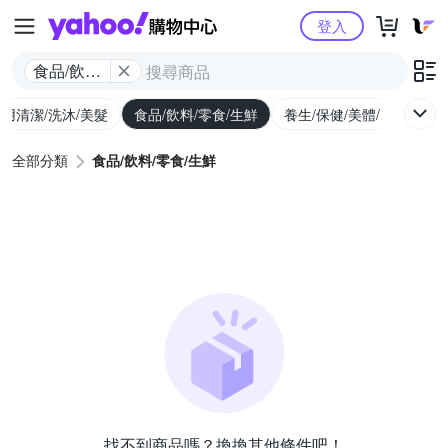
Yahoo購物中心
登入
食品/飲料/
零食/生鮮
用清潔/洗沐/美髮
食品/飲料/零食/生鮮
養生/保健/美體/醫療
婦
全部分類
食品/飲料/零食/生鮮
找不到商品嗎？換換其他條件吧！