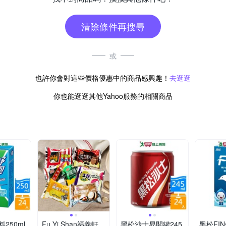
清除條件再搜尋
或
也許你會對這些價格優惠中的商品感興趣！
去逛逛
你也能逛逛其他Yahoo服務的相關商品
250ml
Fu Yi Shan福義軒
黑松沙士易開罐245
黑松FI