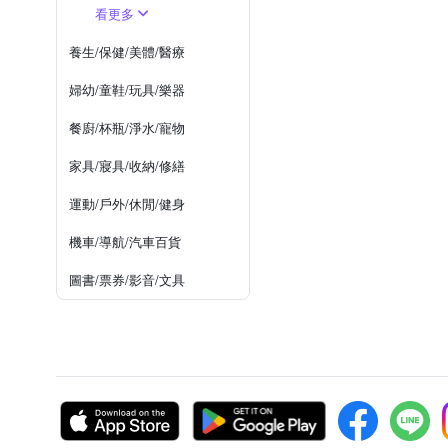
看更多
養生/保健/美體/醫療
婦幼/童鞋/玩具/樂器
餐廚/杯瓶/淨水/寵物
家具/寢具/收納/修繕
運動/戶外/休閒/健身
機車/導航/汽車百貨
圖書/票券/影音/文具