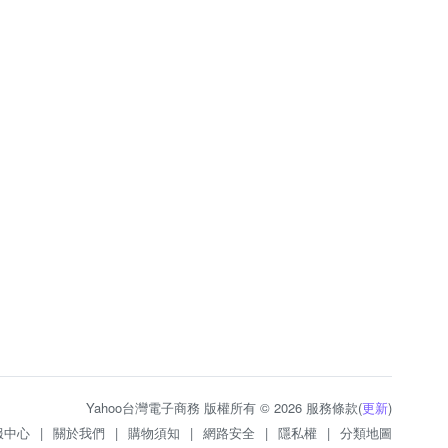
Yahoo台灣電子商務 版權所有 © 2026 服務條款(
更新
)
服中心
|
關於我們
|
購物須知
|
網路安全
|
隱私權
|
分類地圖