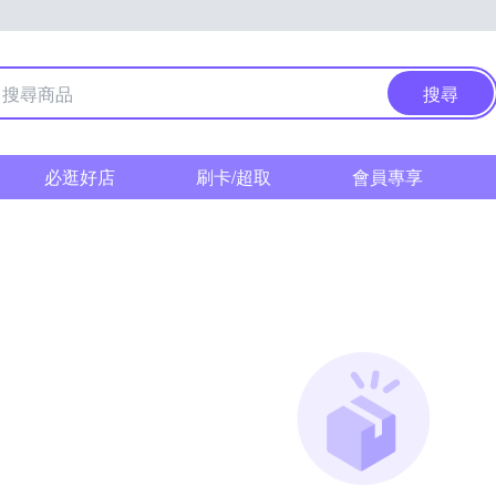
搜尋
必逛好店
刷卡/超取
會員專享