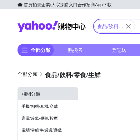
首頁
拍賣
企業/大宗採購入口
合作招商
App下載
Yahoo購物中心
食品/飲料/
零食/生鮮
全部分類
點換券
登記送
食品/飲料/零食/生鮮
相關分類
手機/相機/耳機/穿戴
家電/冷氣/視聽/按摩
電腦/零組件/週邊/遊戲