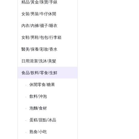
精品/黃金/珠寶/手錶
女裝/男裝/牛仔休閒
內衣/內褲/襪子/睡衣
女鞋/男鞋/包包/行李箱
醫美/保養/彩妝/香水
日用清潔/洗沐/美髮
食品/飲料/零食/生鮮
休閒零食/糖果
飲料/沖泡
泡麵/食材
蛋糕/甜點/冰品
熟食/小吃