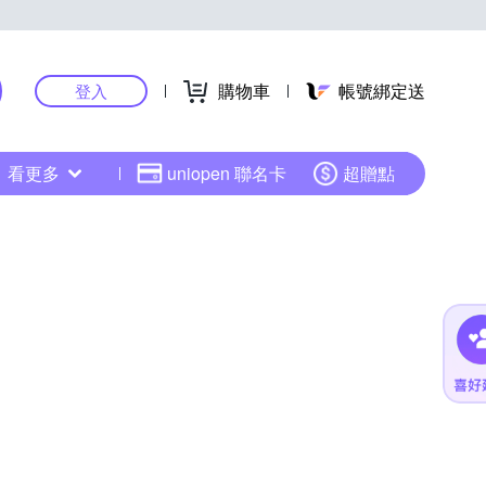
購物車
帳號綁定送
登入
看更多
uniopen 聯名卡
超贈點