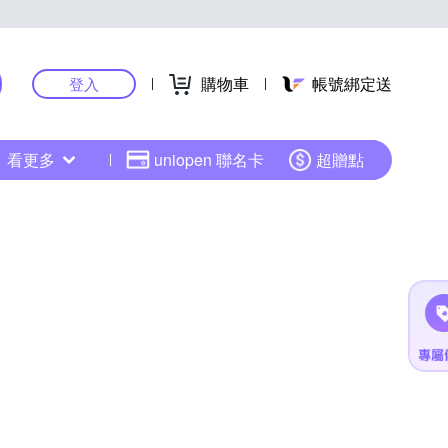
購物車
帳號綁定送
登入
看更多
uniopen 聯名卡
超贈點