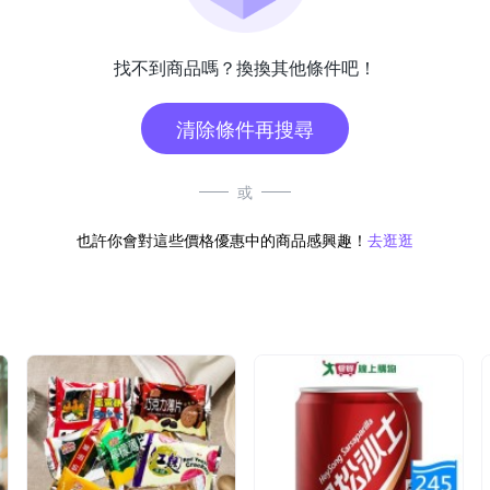
找不到商品嗎？換換其他條件吧！
清除條件再搜尋
或
也許你會對這些價格優惠中的商品感興趣！
去逛逛