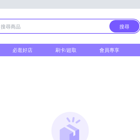
搜尋
必逛好店
刷卡/超取
會員專享