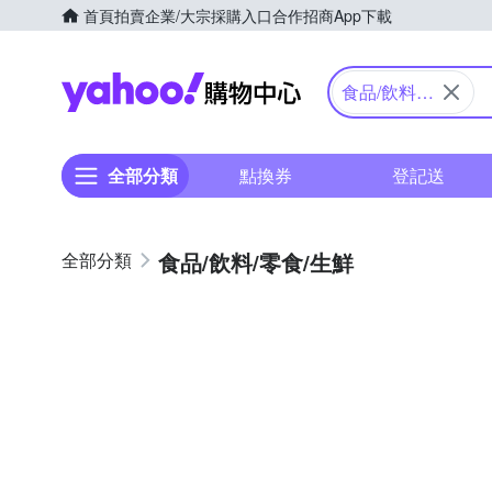
首頁
拍賣
企業/大宗採購入口
合作招商
App下載
Yahoo購物中心
食品/飲料/
零食/生鮮
全部分類
點換券
登記送
食品/飲料/零食/生鮮