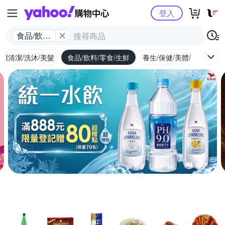
Yahoo購物中心
登入
食品/飲料/
零食/生鮮
用清潔/洗沐/美髮
食品/飲料/零食/生鮮
養生/保健/美體/醫療
婦