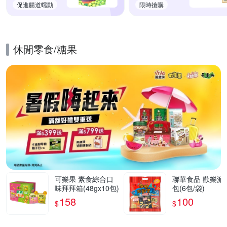
促進腸道蠕動
限時搶購
休閒零食/糖果
的優惠推薦活動
可樂果 素食綜合口
聯華食品 歡樂派
味拜拜箱(48gx10包)
包(6包/袋)
158
100
$
$