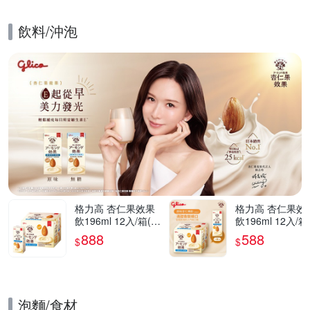
飲料/沖泡
的優惠推薦活動
格力高 杏仁果效果
格力高 杏仁果效
飲196ml 12入/箱(原
飲196ml 12入/箱
味/無糖) 任選2箱
味/無糖)
888
588
$
$
泡麵/食材
的優惠推薦活動