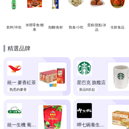
休閒零食/糖
蛋糕/甜點/冰
飲料/沖泡
泡麵/食材
熟食/小吃
生鮮食品
果
品
精選品牌
統一 麥香紅茶
星巴克 旗艦店
熟悉的麥香
新品6折起
統一生機 葡萄乾
呷七碗養生沖調