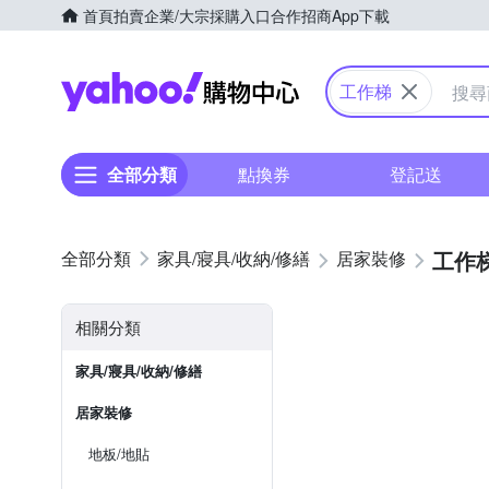
首頁
拍賣
企業/大宗採購入口
合作招商
App下載
Yahoo購物中心
工作梯
全部分類
點換券
登記送
工作
家具/寢具/收納/修繕
居家裝修
相關分類
家具/寢具/收納/修繕
居家裝修
地板/地貼