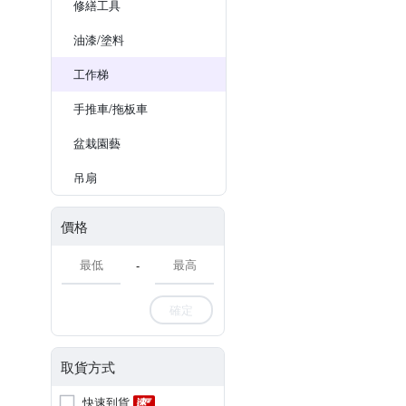
修繕工具
油漆/塗料
工作梯
手推車/拖板車
盆栽園藝
吊扇
價格
-
確定
取貨方式
快速到貨