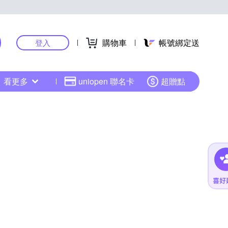
購物車
帳號綁定送
登入
看更多
uniopen 聯名卡
超贈點