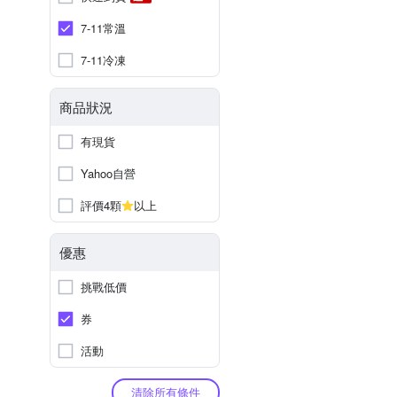
7-11常溫
7-11冷凍
商品狀況
有現貨
Yahoo自營
評價4顆
以上
優惠
挑戰低價
券
活動
清除所有條件