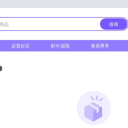
搜尋
必逛好店
刷卡/超取
會員專享
梯