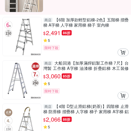
【6階 加厚款輕型鋁梯-2色】五階梯 摺疊
商店
梯 A字梯 人字梯 家用梯 梯子 室內梯
2,491
$
86折
5
限時下殺
大船回港【加厚滿焊鋁製工作梯 7尺】台
商店
灣製 工作梯 A字梯 油漆梯 折疊鋁梯 木工裝修
梯子
3,060
$
85折
5
限時下殺
【4階 D型止滑鋁梯(奶茶)】四階梯 止滑
商店
梯 防滑梯 摺疊梯 人字梯 梯子 家用梯 A字梯 鋁
製梯
2,066
$
86折
5