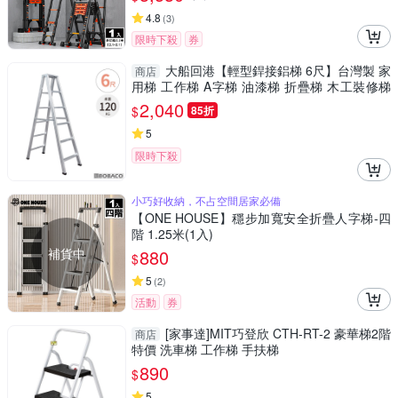
4.8
(
3
)
限時下殺
券
大船回港【輕型銲接鋁梯 6尺】台灣製 家
商店
用梯 工作梯 A字梯 油漆梯 折疊梯 木工裝修梯
子
2,040
$
85折
5
限時下殺
小巧好收納，不占空間居家必備
【ONE HOUSE】穩步加寬安全折疊人字梯-四
階 1.25米(1入)
補貨中
880
$
5
(
2
)
活動
券
[家事達]MIT巧登欣 CTH-RT-2 豪華梯2階
商店
特價 洗車梯 工作梯 手扶梯
890
$
5