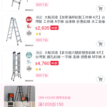
限時下殺
大船回港【加厚滿焊鋁製工作梯 6尺】台
商店
灣製 工作梯 A字梯 油漆梯 折疊鋁梯 木工裝修
梯子
2,635
$
85折
5
限時下殺
大船回港【多功能六關節變形鋁梯 9尺】
商店
台灣製 擴孔鋁梯 一字梯 直梯 摺疊梯 M字梯 A
字梯 工具梯
4,760
$
85折
5
限時下殺
ONE HOUSE 開學添裝備
滿1200折150