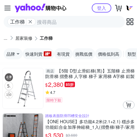
Yahoo購物中心
登入
工作梯
居家裝修
工作梯
品牌
快速到貨
有現貨
挑戰低價
價格低到高
類型
【5階 D型止滑鋁梯(黑)】五階梯 止滑梯
商店
防滑梯 摺疊梯 人字梯 梯子 家用梯 A字梯 鋁製
梯
2,380
$
85折
4.7
限時下殺
踏板表面防滑凹槽安全設計
【ONE HOUSE】多功能4.2米(2.1+2.1) 穩步多
功能鋁合金加厚伸縮梯_1入(摺疊梯/梯子/家用
梯/人字梯/A字梯/鋁梯)
3,530
$
$
3,680