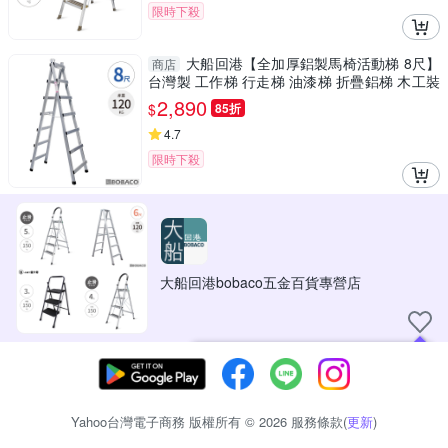
限時下殺
大船回港【全加厚鋁製馬椅活動梯 8尺】
商店
台灣製 工作梯 行走梯 油漆梯 折疊鋁梯 木工裝
修梯子
2,890
$
85折
4.7
限時下殺
大船回港bobaco五金百貨專營店
現在可以追蹤你喜愛的商店！
Yahoo台灣電子商務 版權所有 © 2026 服務條款(
更新
)