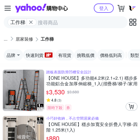
Yahoo購物中心
登入
工作梯
居家裝修
工作梯
品牌
快速到貨
有現貨
挑戰低價
價格低到高
類型
踏板表面防滑凹槽安全設計
【ONE HOUSE】多功能4.2米(2.1+2.1) 穩步多
功能鋁合金加厚伸縮梯_1入(摺疊梯/梯子/家用
梯/人字梯/A字梯/鋁梯)
3,530
$
$
3,680
4.8
(
3
)
限時下殺
券
小巧好收納，不占空間居家必備
【ONE HOUSE】穩步加寬安全折疊人字梯-四
階 1.25米(1入)
補貨中
880
$