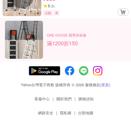
5
(
2
)
活動
券
ONE HOUSE 開學添裝備
滿1200折150
Yahoo台灣電子商務 版權所有 © 2026 服務條款(
更新
)
客服中心
|
關於我們
|
購物須知
網路安全
|
隱私權
|
分類地圖