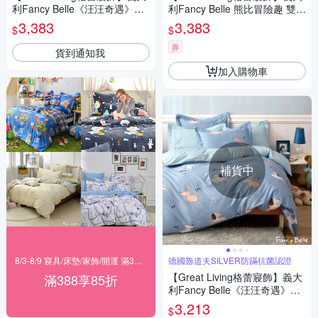
利Fancy Belle《汪汪奇遇》雙
利Fancy Belle 熊比冒險趣 雙人
人夜光棉四件式防蹣抗菌吸濕
貢緞四件式防蹣抗菌舖棉兩用
3,383
3,383
$
$
排汗兩用被床包組
被床包組
券
貨到通知我
加入購物車
補貨中
8/3-8/9 寢具/床墊/家飾/開運 滿388享85折
德國魯道夫SILVER防蹣抗菌認證
【Great Living格蕾寢飾】義大
滿388享85折
利Fancy Belle《汪汪奇遇》單
人夜光棉防蹣抗菌吸濕排汗兩
3,213
$
用被床包組