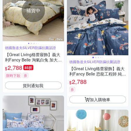
補貨中
德國魯道夫SILVER防蹣抗菌認證
【Great Living格蕾寢飾】義大
利Fancy Belle 淘氣白兔 加大純
德國魯道夫SILVER防蹣抗菌認證
棉四件式防蹣抗菌吸濕排汗兩
2,788
85折
$
【Great Living格蕾寢飾】義大
用被床包組
利Fancy Belle 恐龍工程師 純棉
限時下殺
券
加大四件式防蹣抗菌吸濕排汗
2,788
$
兩用被床包組
貨到通知我
券
加入購物車