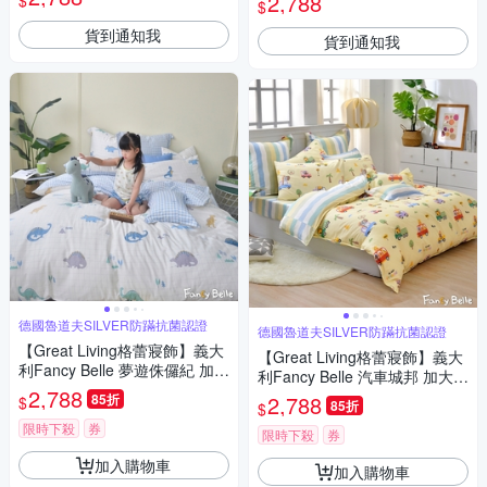
2,788
$
$
床包組
包組
貨到通知我
貨到通知我
德國魯道夫SILVER防蹣抗菌認證
德國魯道夫SILVER防蹣抗菌認證
【Great Living格蕾寢飾】義大
【Great Living格蕾寢飾】義大
利Fancy Belle 夢遊侏儸紀 加大
利Fancy Belle 汽車城邦 加大純
純棉四件式防蹣抗菌吸濕排汗
2,788
棉四件式防蹣抗菌吸濕排汗兩
85折
2,788
$
85折
$
兩用被床包組
用被床包組
限時下殺
券
限時下殺
券
加入購物車
加入購物車