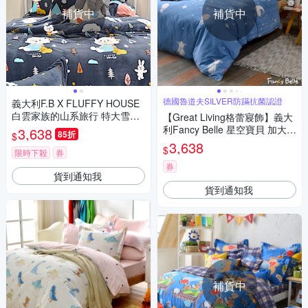
補貨中
補貨中
德國魯道夫SILVER防蹣抗菌認證
義大利F.B X FLUFFY HOUSE
白雲家族的山系旅行 特大雪芙
【Great Living格蕾寢飾】義大
絨被套床包組
利Fancy Belle 星空寶貝 加大夜
3,638
85折
$
光棉防蹣抗菌吸濕排汗兩用被
3,638
$
限時下殺
券
床包組
券
貨到通知我
貨到通知我
補貨中