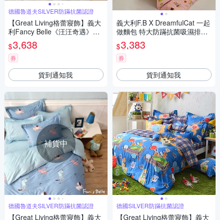
德國魯道夫SILVER防蹣抗菌認證
【Great Living格蕾寢飾】義大
義大利F.B X DreamfulCat 一起
利Fancy Belle《汪汪奇遇》加
做麵包 特大防蹣抗菌吸濕排汗
大夜光棉防蹣抗菌吸濕排汗兩
兩用被床包組
3,638
3,383
$
$
用被床包組
券
券
貨到通知我
貨到通知我
補貨中
德國魯道夫SILVER防蹣抗菌認證
德國SILVER防蹣抗菌認證
【Great Living格蕾寢飾】義大
【Great Living格蕾寢飾】義大