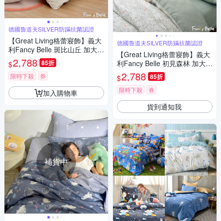
德國魯道夫SILVER防蹣抗菌認證
【Great Living格蕾寢飾】義大
德國魯道夫SILVER防蹣抗菌認證
利Fancy Belle 斑比山丘 加大純
【Great Living格蕾寢飾】義大
棉防蹣抗菌吸濕排汗兩用被床
2,788
85折
利Fancy Belle 初見森林 加大3
$
包組
00織精梳棉四件式防蹣抗菌吸
2,788
限時下殺
券
85折
$
濕排汗兩用被床包組
限時下殺
券
加入購物車
貨到通知我
補貨中