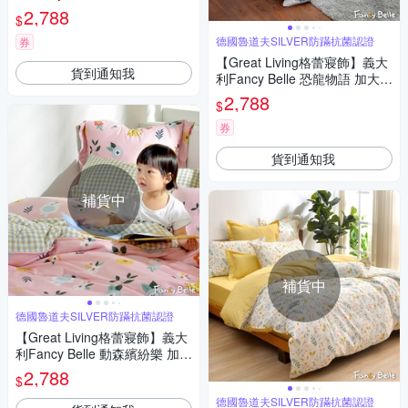
棉防蹣抗菌吸濕排汗兩用被床
2,788
$
包組
德國魯道夫SILVER防蹣抗菌認證
券
【Great Living格蕾寢飾】義大
貨到通知我
利Fancy Belle 恐龍物語 加大純
棉防蹣抗菌吸濕排汗兩用被床
2,788
$
包組
券
貨到通知我
補貨中
補貨中
德國魯道夫SILVER防蹣抗菌認證
【Great Living格蕾寢飾】義大
利Fancy Belle 動森繽紛樂 加大
純棉防蹣抗菌吸濕排汗兩用被
2,788
$
床包組
德國魯道夫SILVER防蹣抗菌認證