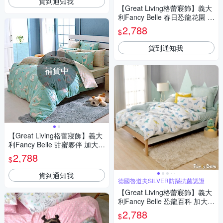
貨到通知我
【Great Living格蕾寢飾】義大
利Fancy Belle 春日恐龍花園 加
大純棉防蹣抗菌吸濕排汗兩用
2,788
$
被床包組
貨到通知我
補貨中
【Great Living格蕾寢飾】義大
利Fancy Belle 甜蜜夥伴 加大防
蹣抗菌吸濕排汗兩用被床包組
2,788
$
貨到通知我
德國魯道夫SILVER防蹣抗菌認證
【Great Living格蕾寢飾】義大
利Fancy Belle 恐龍百科 加大純
棉防蹣抗菌吸濕排汗兩用被床
2,788
$
包組