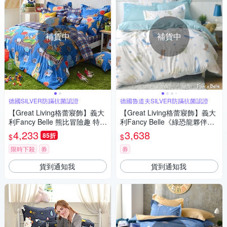
補貨中
補貨中
德國SILVER防蹣抗菌認證
德國魯道夫SILVER防蹣抗菌認證
【Great Living格蕾寢飾】義大
【Great Living格蕾寢飾】義大
利Fancy Belle 熊比冒險趣 特大
利Fancy Belle《綠恐龍夥伴》
貢緞四件式防蹣抗菌舖棉兩用
加大夜光棉防蹣抗菌吸濕排汗
4,233
3,638
85折
$
$
被床包組
兩用被床包組
限時下殺
券
券
貨到通知我
貨到通知我