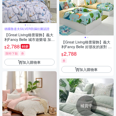
德國魯道夫SILVER防蹣抗菌認證
【Great Living格蕾寢飾】義大
利Fancy Belle 城市遊樂場 加大
【Great Living格蕾寢飾】義大
純棉四件式防蹣抗菌吸濕排汗
2,788
85折
利Fancy Belle 好朋友的派對 加
$
兩用被床包組
大防蹣抗菌吸濕排汗兩用被床
2,788
限時下殺
券
$
包組
券
加入購物車
加入購物車
補貨中