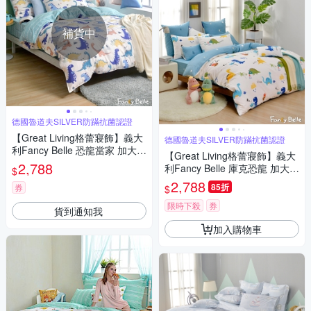
補貨中
德國魯道夫SILVER防蹣抗菌認證
【Great Living格蕾寢飾】義大
德國魯道夫SILVER防蹣抗菌認證
利Fancy Belle 恐龍當家 加大純
【Great Living格蕾寢飾】義大
棉四件式防蹣抗菌吸濕排汗兩
2,788
利Fancy Belle 庫克恐龍 加大純
$
用被床包組
棉防蹣抗菌吸濕排汗兩用被床
2,788
85折
券
$
包組
限時下殺
券
貨到通知我
加入購物車