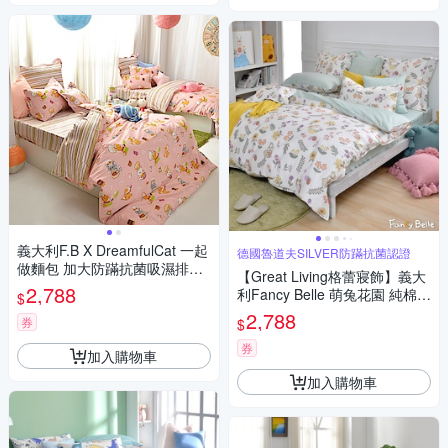
義大利F.B X DreamfulCat 一起
德國魯道夫SILVER防蹣抗菌認證
做麵包 加大防蹣抗菌吸濕排汗
【Great Living格蕾寢飾】義大
兩用被床包組
2,788
利Fancy Belle 萌兔花園 純棉加
$
大四件式防蹣抗菌吸濕排汗兩
2,788
券
$
用被床包組
券
加入購物車
加入購物車