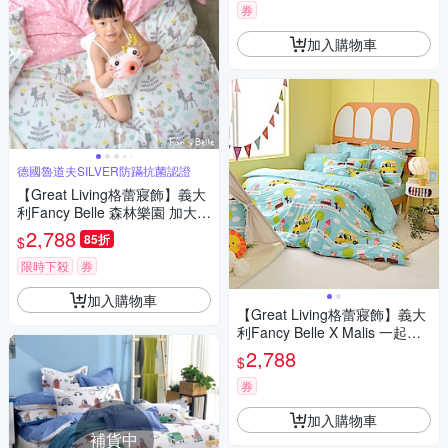
券
加入購物車
德國魯道夫SILVER防蹣抗菌認證
【Great Living格蕾寢飾】義大
利Fancy Belle 森林樂園 加大純
棉四件式防蹣抗菌吸濕排汗兩
2,788
85折
$
用被床包組-粉色
限時下殺
券
加入購物車
【Great Living格蕾寢飾】義大
利Fancy Belle X Malis 一起郊
遊趣 加大防蹣抗菌吸濕排汗兩
2,788
$
用被床包組
券
加入購物車
補貨中