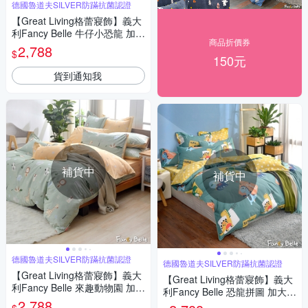
德國魯道夫SILVER防蹣抗菌認證
【Great Living格蕾寢飾】義大
利Fancy Belle 牛仔小恐龍 加大
商品折價券
純棉防蹣抗菌吸濕排汗兩用被
2,788
$
床包組
150元
貨到通知我
補貨中
補貨中
德國魯道夫SILVER防蹣抗菌認證
德國魯道夫SILVER防蹣抗菌認證
【Great Living格蕾寢飾】義大
【Great Living格蕾寢飾】義大
利Fancy Belle 來趣動物園 加大
利Fancy Belle 恐龍拼圖 加大純
純棉防蹣抗菌吸濕排汗兩用被
2,788
棉防蹣抗菌吸濕排汗兩用被床