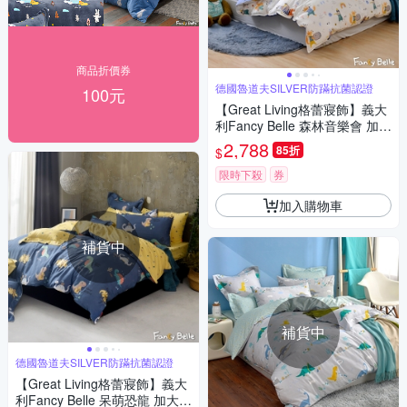
商品折價券
德國魯道夫SILVER防蹣抗菌認證
100元
【Great Living格蕾寢飾】義大
利Fancy Belle 森林音樂會 加大
純棉防蹣抗菌吸濕排汗兩用被
2,788
85折
$
床包組
限時下殺
券
加入購物車
補貨中
補貨中
德國魯道夫SILVER防蹣抗菌認證
【Great Living格蕾寢飾】義大
利Fancy Belle 呆萌恐龍 加大純