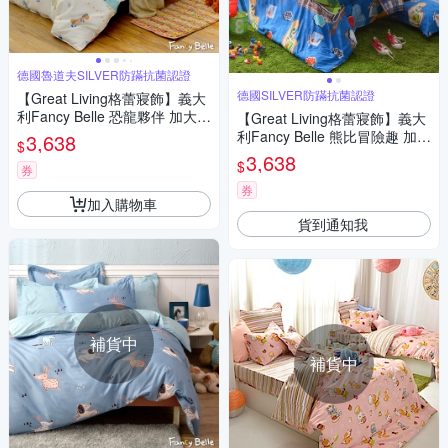
德國魯道夫SILVER防蹣抗菌認證
德國SILVER防蹣抗菌認證
【Great Living格蕾寢飾】義大
利Fancy Belle 恐龍夥伴 加大夜
【Great Living格蕾寢飾】義大
光棉防蹣抗菌吸濕排汗兩用被
利Fancy Belle 熊比冒險趣 加大
3,638
$
床包組
貢緞四件式防蹣抗菌舖棉兩用
3,638
$
券
被床包組
券
加入購物車
貨到通知我
補貨中
補貨中