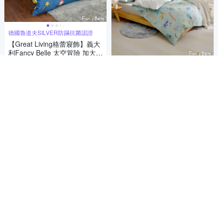
德國魯道夫SILVER防蹣抗菌認證
【Great Living格蕾寢飾】義大
利Fancy Belle 太空冒險 加大純
棉防蹣抗菌吸濕排汗兩用被床
2,788
$
德國魯道夫SILVER防蹣抗菌認證
包組
【Great Living格蕾寢飾】義大
加入購物車
利Fancy Belle 叢林歷險 加大純
棉防蹣抗菌吸濕排汗兩用被床
2,788
$
包組
券
加入購物車
補貨中
補貨中
德國魯道夫SILVER防蹣抗菌認證