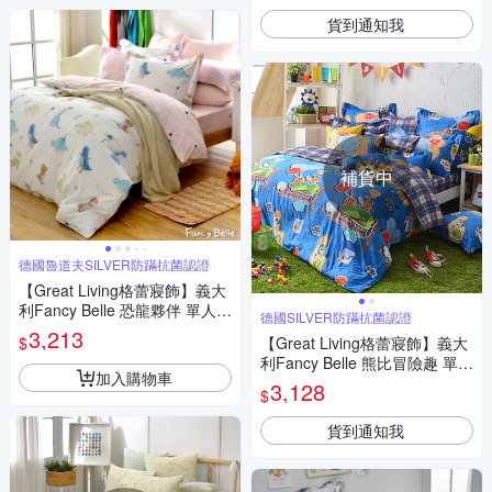
貨到通知我
補貨中
德國魯道夫SILVER防蹣抗菌認證
【Great Living格蕾寢飾】義大
利Fancy Belle 恐龍夥伴 單人夜
德國SILVER防蹣抗菌認證
光棉防蹣抗菌吸濕排汗兩用被
3,213
$
【Great Living格蕾寢飾】義大
床包組
利Fancy Belle 熊比冒險趣 單人
加入購物車
貢緞三件式防蹣抗菌舖棉兩用
3,128
$
被床包組
貨到通知我