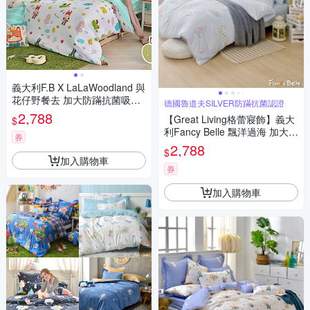
義大利F.B X LaLaWoodland 與
花仔野餐去 加大防蹣抗菌吸濕
德國魯道夫SILVER防蹣抗菌認證
排汗兩用被床包組
2,788
【Great Living格蕾寢飾】義大
$
利Fancy Belle 飄洋過海 加大純
券
棉防蹣抗菌吸濕排汗兩用被床
2,788
$
包組
加入購物車
券
加入購物車