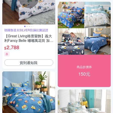
德國魯道夫SILVER防蹣抗菌認證
【Great Living格蕾寢飾】義大
利Fancy Belle 嘟嘟萬花筒 加大
純棉四件式防蹣抗菌吸濕排汗
2,788
$
兩用被床包組
券
貨到通知我
商品折價券
150元