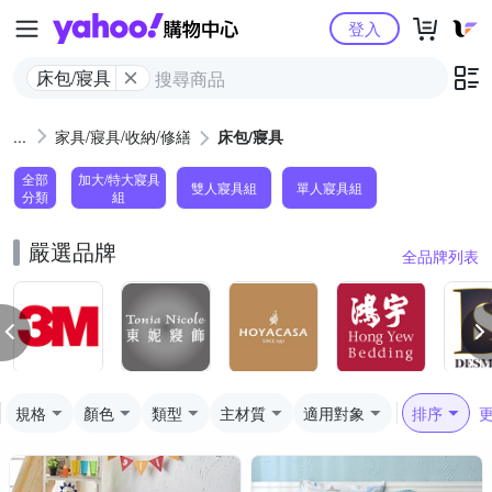
Yahoo購物中心
登入
床包/寢具
家具/寢具/收納/修繕
床包/寢具
全部
加大/特大寢具
雙人寢具組
單人寢具組
分類
組
嚴選品牌
全品牌列表
規格
顏色
類型
主材質
適用對象
排序