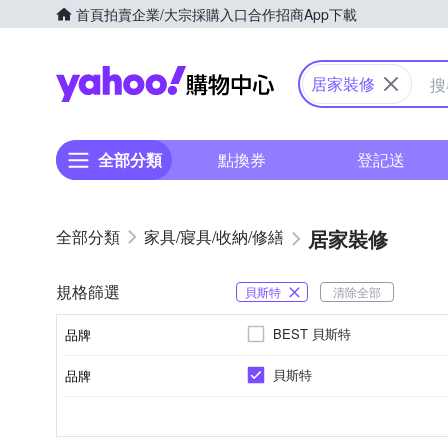
首頁
拍賣
企業/大宗採購入口
合作招商
App下載
Yahoo購物中心
居家裝修
全部分類
點換券
登記送
居家裝修
家具/寢具/收納/修繕
規格篩選
貝斯特
清除全部
BEST 貝斯特
品牌
貝斯特
品牌
品牌名稱
五片式
三段以上
吊扇
工業扇
三片式
三段
四片
風扇葉數
風段
型式
品牌名稱