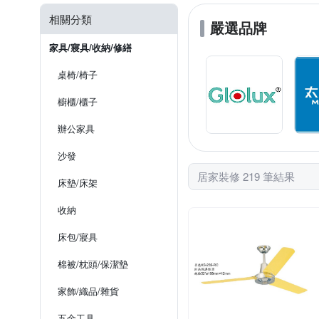
相關分類
嚴選品牌
家具/寢具/收納/修繕
桌椅/椅子
櫥櫃/櫃子
辦公家具
沙發
居家裝修 219 筆結果
床墊/床架
收納
床包/寢具
棉被/枕頭/保潔墊
家飾/織品/雜貨
五金工具