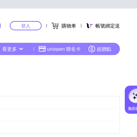
購物車
帳號綁定送
登入
看更多
uniopen 聯名卡
超贈點