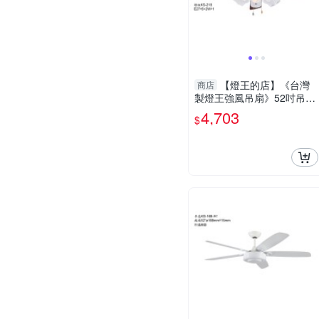
【燈王的店】《台灣
商店
製燈王強風吊扇》52吋吊扇
+吊扇燈5+1燈(馬達保固十
4,703
$
年) ☆KS-217+KS-218