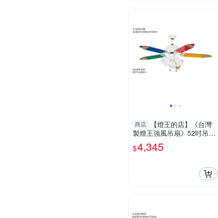
【燈王的店】《台灣
商店
製燈王強風吊扇》52吋吊扇
+吊扇燈3+1燈(馬達保固十
4,345
$
年) ☆KS-229+KS-230