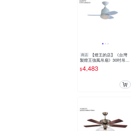
【燈王的店】《台灣
商店
製燈王強風吊扇》30吋吊扇
+吊扇燈2燈 附遙控器(馬達
4,483
$
保固十年) ☆KS-297G