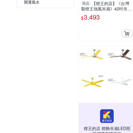
開運風水
【燈王的店】《台灣
商店
製燈王強風吊扇》42吋吊扇
+吊扇燈3+1燈(馬達保固十
3,493
$
年) ☆KS-275+KS-276
燈王的店 燈飾吊扇LED照