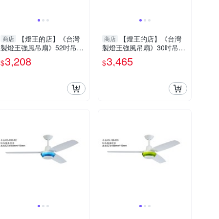
【燈王的店】《台灣
【燈王的店】《台灣
商店
商店
製燈王強風吊扇》52吋吊扇
製燈王強風吊扇》30吋吊扇
附遙控器(馬達保固十年) ☆
+吊扇燈5+1燈(馬達保固十
3,208
3,465
$
$
KS-197-RC
年) ☆KS-311+KS-312