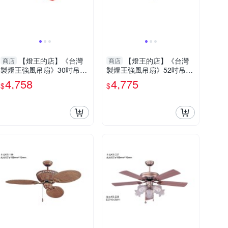
【燈王的店】《台灣
【燈王的店】《台灣
商店
商店
製燈王強風吊扇》30吋吊扇
製燈王強風吊扇》52吋吊扇
+吊扇燈2燈 附遙控器(馬達
附遙控器(馬達保固十年) ☆
4,758
4,775
$
$
保固十年) ☆KS-298G
KS-167-RC