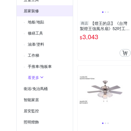
居家裝修
地板/地貼
【燈王的店】《台灣
商店
製燈王強風吊扇》52吋工業
修繕工具
吊扇 附遙控器(馬達保固十
3,043
$
年) ☆KS-235-RC
油漆/塗料
工作梯
手推車/拖板車
看更多
衛浴/免治馬桶
智能家居
居安監控
照明燈飾