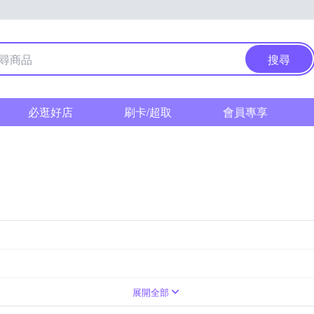
搜尋
必逛好店
刷卡/超取
會員專享
式
兩片式
七片式以上
展開全部