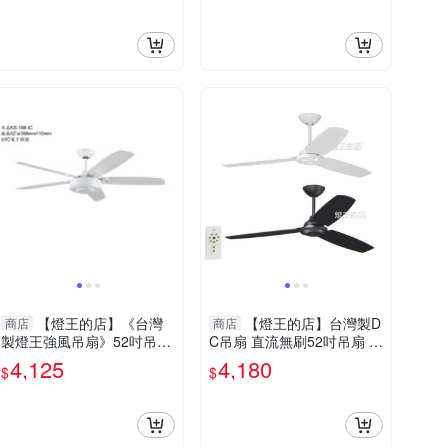
【燈王的店】《台灣
【燈王的店】台灣製D
商店
商店
製燈王強風吊扇》52吋吊扇
C吊扇 直流無刷52吋吊扇 三
附IC電子開關(馬達保固十
葉吊扇附遙控器 白/黑 KS-1
4,125
4,180
$
$
年) ☆KS-169-IC
003-DC KS-1004-DC