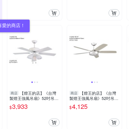
喜愛的商店！
【燈王的店】《台灣
【燈王的店】《台灣
商店
商店
製燈王強風吊扇》52吋吊扇
製燈王強風吊扇》52吋吊扇
+吊扇燈3+1燈(馬達保固十
附IC電子開關(馬達保固十
3,933
4,125
$
$
年) ☆KS-215+KS-216
年) ☆KS-167-IC