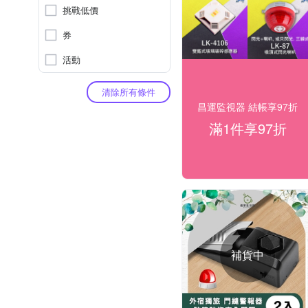
挑戰低價
券
活動
清除所有條件
昌運監視器 結帳享97折
滿1件享97折
補貨中