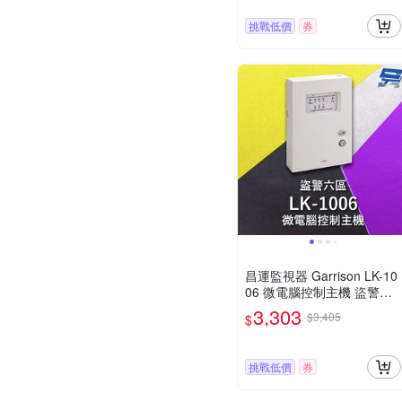
挑戰低價
券
昌運監視器 Garrison LK-10
06 微電腦控制主機 盜警六
區 快速偵測及終端電阻防破
3,303
$3,405
$
壞設計
挑戰低價
券