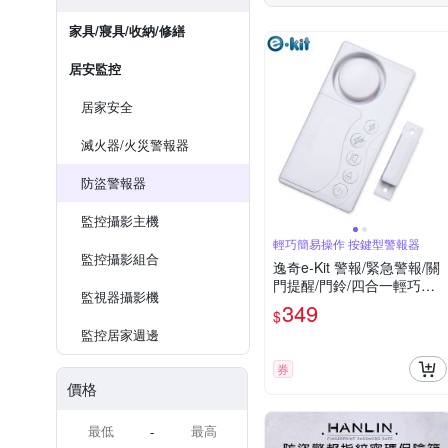
家具/寢具/收納/修繕
居安監控
居家安全
滅火器/火災警報器
防盜警報器
監控攝影主機
輕巧簡易操作 按鍵型警報器
監控攝影組合
逸奇e-Kit 警報/緊急警報/關
門提醒/門鈴/四合一輕巧簡
監視器攝影機
易型按鍵式門磁安全警報器
349
$
ES-32N
監控居家週邊
券
價格
-