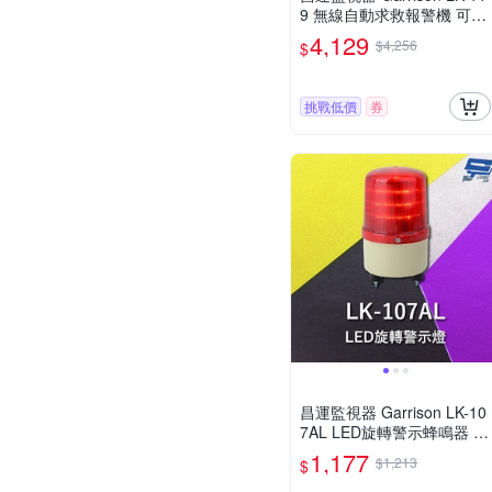
9 無線自動求救報警機 可匹
配15支遙控器 可存8組電話
4,129
$4,256
$
號碼
挑戰低價
券
昌運監視器 Garrison LK-10
7AL LED旋轉警示蜂鳴器 旋
轉燈 警示閃光 內含聲音蜂
1,177
$1,213
$
鳴器