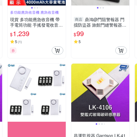
多功能應急收音機 應急收音機
現貨 多功能應急收音機 帶
鼎鴻@門阻警報器 門
商店
手電筒功能 手搖發電收音機
擋防盜器 旅館門縫警報器
太陽能收音機 應急收音機
防入侵 旅行防盜門擋 居家
1,239
99
$
$
安全 壓力感應警報器
5
5
(
1
)
券
昌運監視器 Garrison LK-41