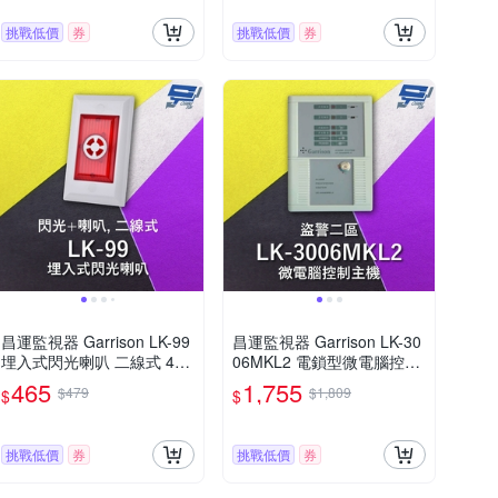
挑戰低價
券
挑戰低價
券
昌運監視器 Garrison LK-99
昌運監視器 Garrison LK-30
埋入式閃光喇叭 二線式 4只
06MKL2 電鎖型微電腦控制
強光LED 逆接保護
主機 二區盜警 內藏喇叭
465
1,755
$479
$1,809
$
$
挑戰低價
券
挑戰低價
券