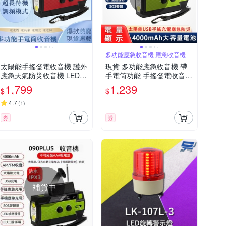
多功能應急收音機 應急收音機
太陽能手搖發電收音機 護外
現貨 多功能應急收音機 帶
應急天氣防災收音機 LED強
手電筒功能 手搖發電收音機
光手電筒 手搖照明燈
太陽能收音機 應急收音機
1,799
1,239
$
$
4.7
(
1
)
券
券
補貨中