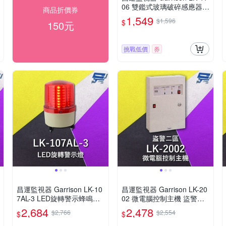
06 雙鑑式玻璃破碎感應器
商品折價券
防拆保護 獨立音頻
1,549
$1,596
$
150元
挑戰低價
券
昌運監視器 Garrison LK-10
昌運監視器 Garrison LK-20
7AL-3 LED旋轉警示蜂鳴器
02 微電腦控制主機 盜警二
旋轉燈 警示閃光 內含聲音
區 快速偵測及終端電阻防破
2,684
2,478
$2,766
$2,554
$
$
蜂鳴器
壞設計