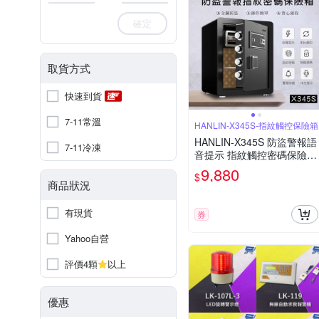
確定
取貨方式
快速到貨
7-11常溫
HANLIN-X345S-指紋觸控保險箱
HANLIN-X345S 防盜警報語
7-11冷凍
音提示 指紋觸控密碼保險箱
(全鋼材約14公斤) 存錢筒 保
9,880
$
險櫃 存錢櫃 指紋鎖 金庫 財
商品狀況
物櫃
有現貨
券
Yahoo自營
評價4顆
以上
優惠