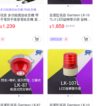
多功能應急收音機 FM收音機
現貨 多功能應急收音機 帶
昌運監視器 Garrison LK-10
手電筒手搖發電收音機 避難
7L-3 LED旋轉警示燈 旋轉燈
收音機 FM收音機 應急救災
警示閃光
1,239
1,858
$1,915
$
$
防災收音機
券
挑戰低價
券
昌運監視器 Garrison LK-87
昌運監視器 Garrison LK-10