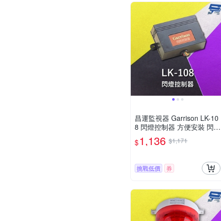
昌運監視器 Garrison LK-10
8 閃燈控制器 方便安裝 閃燈
頻率1~1.5Hz
1,136
$1,171
$
挑戰低價
券