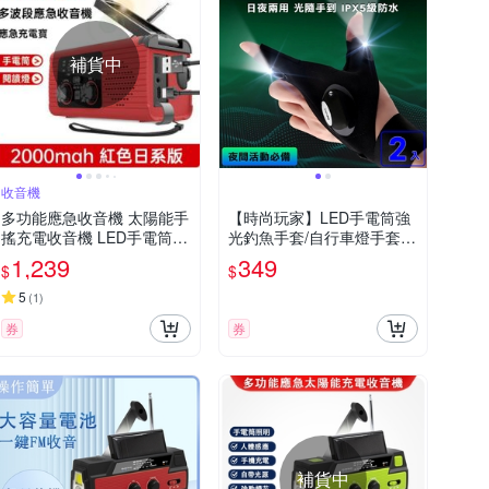
補貨中
收音機
多功能應急收音機 太陽能手
【時尚玩家】LED手電筒強
搖充電收音機 LED手電筒
光釣魚手套/自行車燈手套(2
閱讀燈 SOS警報
入)
1,239
349
$
$
5
(
1
)
券
券
補貨中