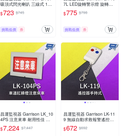
吸頂式閃光喇叭 三線式 12
7L LED旋轉警示燈 旋轉燈
只強光LED 逆接保護
警示閃光
723
775
$745
$798
$
$
挑戰低價
券
挑戰低價
券
昌運監視器 Garrison LK_10
昌運監視器 Garrison LK-11
4PS 注意來車 耐用性佳 抗
9 無線自動求救報警遙控器
腐蝕能力 閃爍警報
手持式
7,224
672
$7,447
$692
$
$