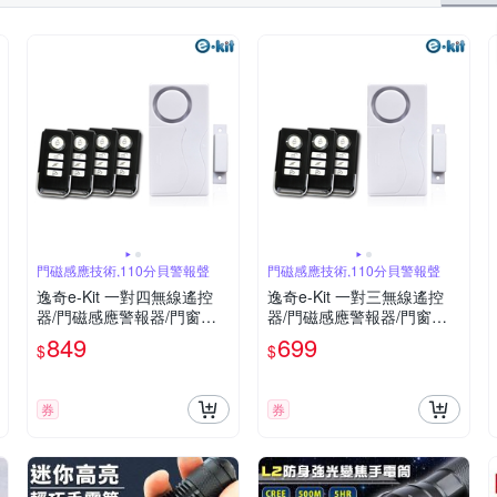
門磁感應技術,110分貝警報聲
門磁感應技術,110分貝警報聲
逸奇e-Kit 一對四無線遙控
逸奇e-Kit 一對三無線遙控
器/門磁感應警報器/門窗防
器/門磁感應警報器/門窗防
盜警報器/緊急警報聲/迎賓
盜警報器/緊急警報聲/迎賓
849
699
$
$
叮噹門鈴 ES-33D
叮噹門鈴 ES-33C
券
券