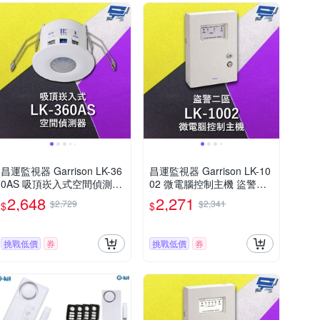
昌運監視器 Garrison LK-36
昌運監視器 Garrison LK-10
0AS 吸頂崁入式空間偵測器
02 微電腦控制主機 盜警二
360°偵測角度 雙元件PIR偵
區 快速偵測及終端電阻防破
2,648
2,271
$2,729
$2,341
$
$
測
壞設計
挑戰低價
券
挑戰低價
券