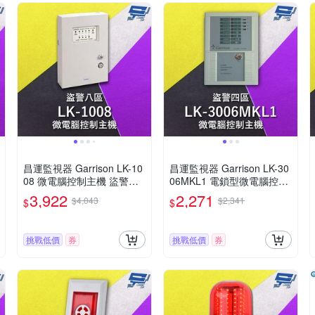
昌運監視器 Garrison LK-10
昌運監視器 Garrison LK-30
08 微電腦控制主機 盜警八
06MKL1 電鎖型微電腦控制
區 快速偵測及終端電阻防破
主機 四區盜警 內藏喇叭
3,922
2,271
$4,043
$2,341
$
$
壞設計
挑戰低價
券
挑戰低價
券