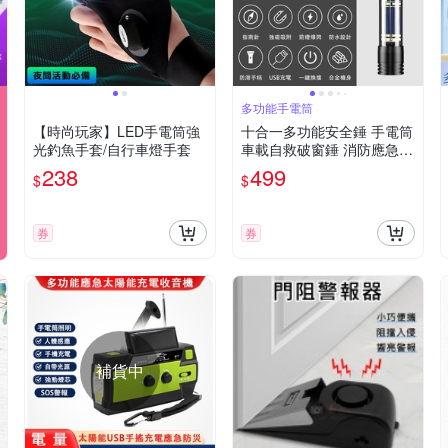
多功能手電筒
【時尚玩家】LED手電筒強
十合一多功能安全錘 手電筒
光釣魚手套/自行車燈手套
車載自救破窗錘 消防應急手
電 戶外強光手電筒鋁合金手
238
499
$
$
電筒
券
券
補貨中