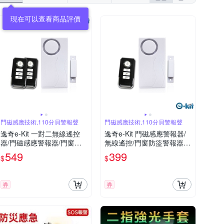
門磁感應技術,110分貝警報聲
門磁感應技術,110分貝警報聲
逸奇e-Kit 一對二無線遙控
逸奇e-Kit 門磁感應警報器/
器/門磁感應警報器/門窗防
無線遙控/門窗防盜警報器/
盜警報器/緊急警報聲/迎賓
緊急警報聲/迎賓叮噹門鈴 E
549
399
$
$
叮噹門鈴 ES-33B
S-33A
券
券