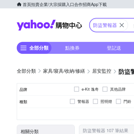
首頁
拍賣
企業/大宗採購入口
合作招商
App下載
Yahoo購物中心
防盜警報器
全部分類
點換券
登記送
防盜
家具/寢具/收納/修繕
居安監控
e-Kit 逸奇
其他品牌
品牌
警報器
照明燈
門鈴
種類
品牌名稱
強光
否
白光
電池
弱光
黃光
USB充電
微弱光
多段照明
黏貼/釘掛
顏色
燈泡顏色
電源
防盜警報器 107 筆結果
相關分類