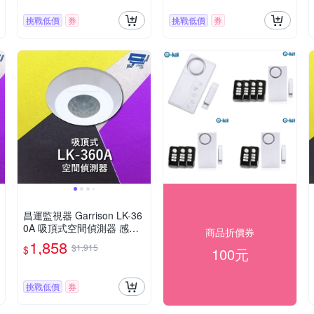
挑戰低價
券
挑戰低價
券
昌運監視器 Garrison LK-36
0A 吸頂式空間偵測器 感應
商品折價券
直徑最遠11m
1,858
$1,915
$
100元
挑戰低價
券