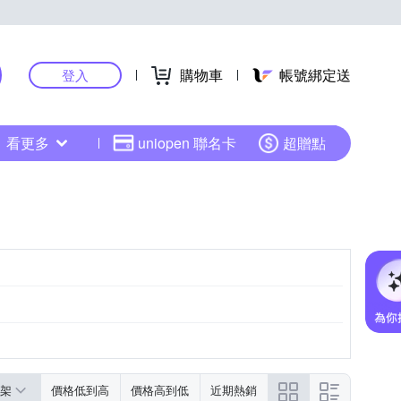
購物車
帳號綁定送
登入
看更多
uniopen 聯名卡
超贈點
架
價格低到高
價格高到低
近期熱銷