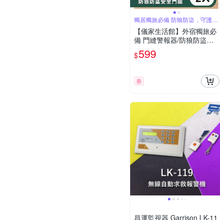
獨居獨旅必備 防狼防盜，守護你
的居住安全
【儀家生活館】外宿獨旅必
備 門縫警報器/防狼防盜安
全門阻 2入
599
$
券
昌運監視器 Garrison LK-11