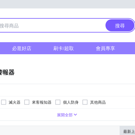
搜尋
必逛好店
刷卡/超取
會員專享
警報器
滅火器
來客報知器
個人防身
其他商品
SOS求救
聚光
閃爍
無分段
展開全部
最新上