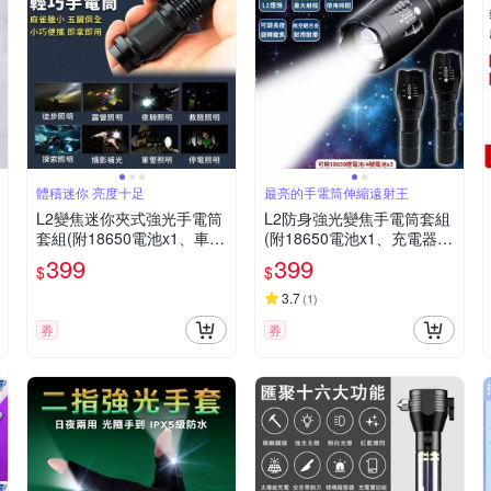
體積迷你 亮度十足
最亮的手電筒伸縮遠射王
L2變焦迷你夾式強光手電筒
L2防身強光變焦手電筒套組
套組(附18650電池x1、車夾
(附18650電池x1、充電器x
x1、充電器x1)
1、4號電池座x1、車夾x1)
399
399
$
$
3.7
(
1
)
券
券