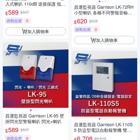
入式喇叭 110dB 逆接保護 低能
昌運監視器 Garrison LK-72RH
耗
589
$607
小型喇叭 各種不同警報音輸出
$
105dB 逆接保護
620
挑戰低價
券
$639
$
挑戰低價
券
加入購物車
加入購物車
昌運監視器 Garrison LK-95 壁
掛閃光型警報喇叭 閃光+喇叭
昌運監視器 Garrison LK-110S
589
$607
5 防盜型電話自動報警機 雙觸
$
發雙20秒自錄語音
6,708
挑戰低價
券
$6,915
$