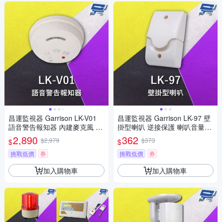
昌運監視器 Garrison LK-V01
昌運監視器 Garrison LK-97 壁
語音警告報知器 內建麥克風 放
掛型喇叭 逆接保護 喇叭音量高
大器 可錄音 4種警報音效
達110dB
2,890
362
$2,979
$373
$
$
挑戰低價
券
挑戰低價
券
加入購物車
加入購物車