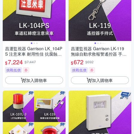
昌運監視器 Garrison LK_104P
昌運監視器 Garrison LK-119
S 注意來車 耐用性佳 抗腐蝕能
無線自動求救報警遙控器 手持
力 閃爍警報
式
7,224
672
$7,447
$692
$
$
挑戰低價
券
挑戰低價
券
加入購物車
加入購物車