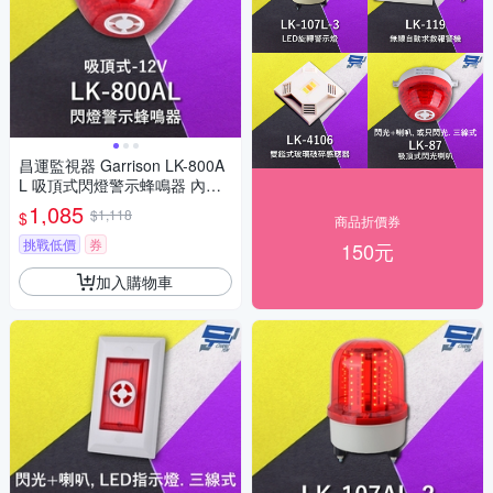
昌運監視器 Garrison LK-800A
L 吸頂式閃燈警示蜂鳴器 內建
蜂鳴器 360度可視角度 逆接保
1,085
$1,118
$
商品折價券
護 12V
挑戰低價
券
150元
加入購物車