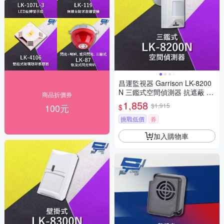
昌運監視器 Garrison LK-8200
N 三鑑式空間偵測器 抗遮蔽 偵
商品折價券
測距離15~18m
1,858
$1,915
100元
$
挑戰低價
券
加入購物車