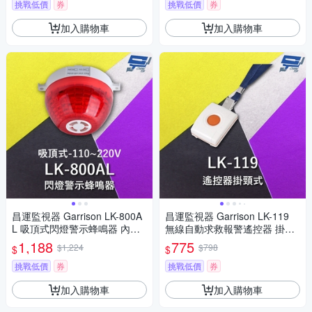
挑戰低價
券
挑戰低價
券
加入購物車
加入購物車
昌運監視器 Garrison LK-800A
昌運監視器 Garrison LK-119
L 吸頂式閃燈警示蜂鳴器 內建
無線自動求救報警遙控器 掛頸
蜂鳴器 360度可視角度 逆接保
式
1,188
775
$1,224
$798
$
$
護 110~220V
挑戰低價
券
挑戰低價
券
加入購物車
加入購物車