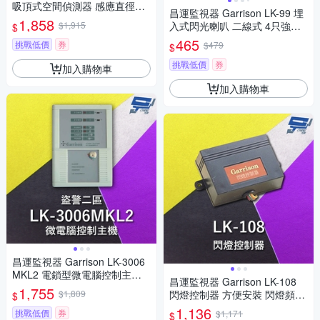
吸頂式空間偵測器 感應直徑最
昌運監視器 Garrison LK-99 埋
遠11m
1,858
$1,915
入式閃光喇叭 二線式 4只強光L
$
ED 逆接保護
465
挑戰低價
券
$479
$
挑戰低價
券
加入購物車
加入購物車
昌運監視器 Garrison LK-3006
MKL2 電鎖型微電腦控制主機
昌運監視器 Garrison LK-108
二區盜警 內藏喇叭
1,755
$1,809
閃燈控制器 方便安裝 閃燈頻率
$
1~1.5Hz
1,136
挑戰低價
券
$1,171
$