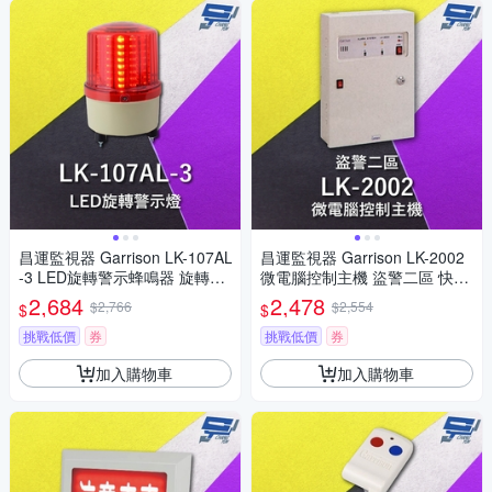
昌運監視器 Garrison LK-107AL
昌運監視器 Garrison LK-2002
-3 LED旋轉警示蜂鳴器 旋轉燈
微電腦控制主機 盜警二區 快速
警示閃光 內含聲音蜂鳴器
偵測及終端電阻防破壞設計
2,684
2,478
$2,766
$2,554
$
$
挑戰低價
券
挑戰低價
券
加入購物車
加入購物車