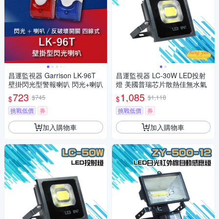
昌運監視器 Garrison LK-96T
昌運監視器 LC-30W LED投射
壁掛閃光型警報喇叭 閃光+喇叭
燈 美國普瑞芯片散熱佳無水氣
723
1,085
$745
$1,118
$
$
挑戰低價
券
挑戰低價
券
加入購物車
加入購物車