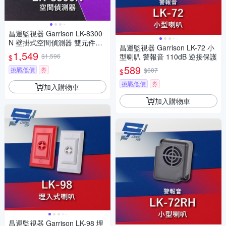
昌運監視器 Garrison LK-8300
N 壁掛式空間偵測器 雙元件PI
昌運監視器 Garrison LK-72 小
R偵測
1,549
$1,596
型喇叭 警報音 110dB 逆接保護
$
589
挑戰低價
券
$607
$
挑戰低價
券
加入購物車
加入購物車
昌運監視器 Garrison LK-98 埋