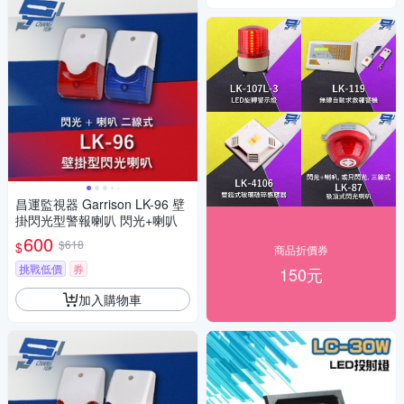
昌運監視器 Garrison LK-96 壁
掛閃光型警報喇叭 閃光+喇叭
600
$618
$
商品折價券
挑戰低價
券
150元
加入購物車