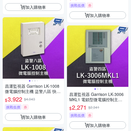
挑戰低價
券
加入購物車
加入購物車
昌運監視器 Garrison LK-1008
微電腦控制主機 盜警八區 快速
昌運監視器 Garrison LK-3006
偵測及終端電阻防破壞設計
3,922
$4,043
MKL1 電鎖型微電腦控制主機
$
四區盜警 內藏喇叭
2,271
挑戰低價
券
$2,341
$
挑戰低價
券
加入購物車
加入購物車