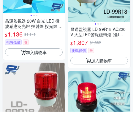
昌運監視器 20W 白光 LED 微
波感應泛光燈 投射燈 投光燈 戶
昌運監視器 LD-99R18 AC220
外洗牆燈 全電壓 戶外探照燈 燈
1,136
$1,171
V 大型LED警報旋轉燈 (含L鍍
$
具 IP67
鋅鐵板支架及蜂鳴器)
1,807
挑戰低價
券
$1,862
$
挑戰低價
券
加入購物車
加入購物車
昌運監視器 LD-99R18 DC12V