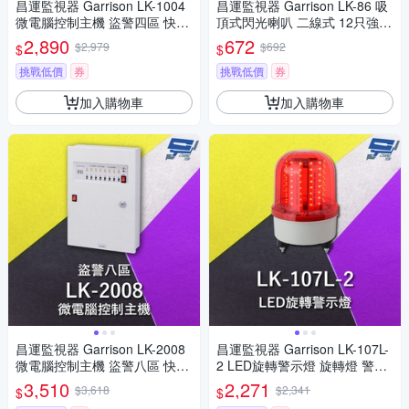
昌運監視器 Garrison LK-1004
昌運監視器 Garrison LK-86 吸
微電腦控制主機 盜警四區 快速
頂式閃光喇叭 二線式 12只強光
偵測及終端電阻防破壞設計
LED 逆接保護
2,890
672
$2,979
$692
$
$
挑戰低價
券
挑戰低價
券
加入購物車
加入購物車
昌運監視器 Garrison LK-2008
昌運監視器 Garrison LK-107L-
微電腦控制主機 盜警八區 快速
2 LED旋轉警示燈 旋轉燈 警示
偵測及終端電阻防破壞設計
閃光
3,510
2,271
$3,618
$2,341
$
$