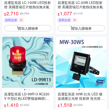
昌運監視器 LC-100W LED投射
昌運監視器 LC-20W LED投射
燈 美國普瑞芯片散熱佳無水氣
燈 美國普瑞芯片散熱佳無水氣
2,710
1,077
$2,793
$1,110
$
$
挑戰低價
券
挑戰低價
券
加入購物車
加入購物車
昌運監視器 LD-99R13 AC220
昌運監視器 30W 白光 LED 微
V 中型紅色LED警報旋轉燈(含L
波感應泛光燈 投射燈 投光燈 戶
鍍鋅鐵板支架及蜂鳴器)
外洗牆燈 全電壓 戶外探照燈 燈
1,410
1,518
$1,453
$1,564
$
$
具 IP67