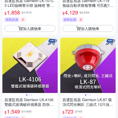
昌運監視器 Garrison LK-107L-
昌運監視器 Garrison LK-119
3 LED旋轉警示燈 旋轉燈 警示
無線自動求救報警機 可匹配15
閃光
支遙控器 可存8組電話號碼
1,858
4,129
$1,915
$4,256
$
$
挑戰低價
券
挑戰低價
券
加入購物車
加入購物車
昌運監視器 Garrison LK-4106
昌運監視器 Garrison LK-87 吸
雙鑑式玻璃破碎感應器 防拆保
頂式閃光喇叭 三線式 12只強光
護 獨立音頻
LED 逆接保護
1,549
723
$1,596
$745
$
$