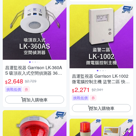
昌運監視器 Garrison LK-360A
S 吸頂崁入式空間偵測器 360°
昌運監視器 Garrison LK-1002
偵測角度 雙元件PIR偵測
2,648
$2,729
微電腦控制主機 盜警二區 快速
$
偵測及終端電阻防破壞設計
2,271
挑戰低價
券
$2,341
$
挑戰低價
券
加入購物車
加入購物車