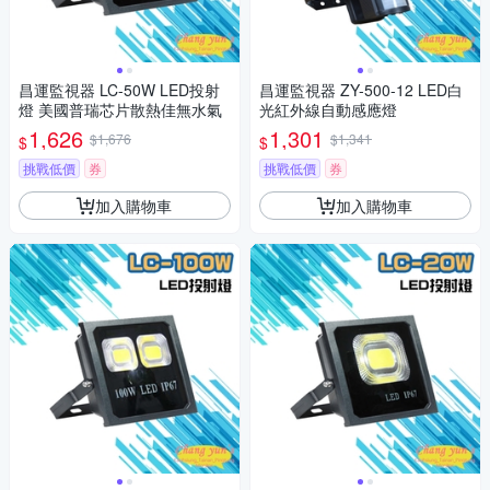
昌運監視器 LC-50W LED投射
昌運監視器 ZY-500-12 LED白
燈 美國普瑞芯片散熱佳無水氣
光紅外線自動感應燈
1,626
1,301
$1,676
$1,341
$
$
挑戰低價
券
挑戰低價
券
加入購物車
加入購物車