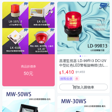
昌運監視器 LD-99R13 DC12V
中型紅色LED警報旋轉燈(含L鍍
商品折價券
鋅鐵板支架及蜂鳴器)
1,410
$1,453
50元
$
挑戰低價
券
加入購物車