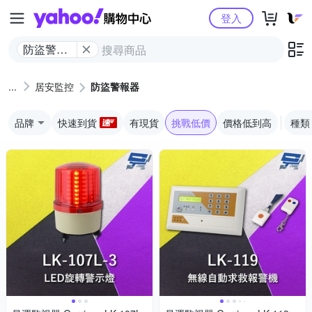
Yahoo購物中心
登入
防盜警報
器
居安監控
防盜警報器
品牌
快速到貨
有現貨
挑戰低價
價格低到高
種類