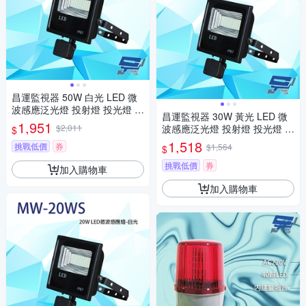
昌運監視器 50W 白光 LED 微
波感應泛光燈 投射燈 投光燈 戶
昌運監視器 30W 黃光 LED 微
外洗牆燈 全電壓 戶外探照燈 燈
1,951
$2,011
波感應泛光燈 投射燈 投光燈 戶
$
具 IP67
外洗牆燈 全電壓 戶外探照燈 燈
1,518
挑戰低價
券
$1,564
$
具 IP67
挑戰低價
券
加入購物車
加入購物車