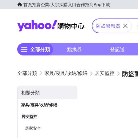
首頁
拍賣
企業/大宗採購入口
合作招商
App下載
Yahoo購物中心
防盜警報器
全部分類
點換券
登記送
防盜
家具/寢具/收納/修繕
居安監控
相關分類
家具/寢具/收納/修繕
居安監控
居家安全