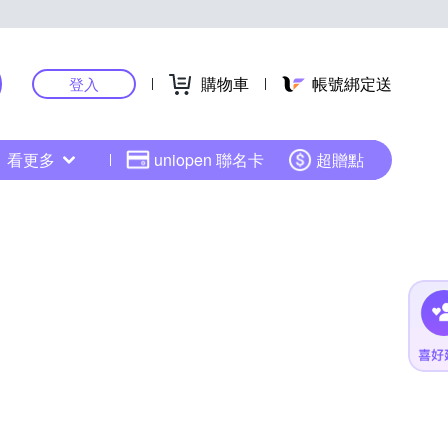
購物車
帳號綁定送
登入
看更多
uniopen 聯名卡
超贈點