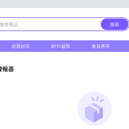
搜尋
必逛好店
刷卡/超取
會員專享
警報器