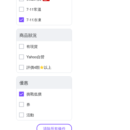
7-11常溫
7-11冷凍
商品狀況
有現貨
Yahoo自營
評價4顆
以上
優惠
挑戰低價
券
活動
清除所有條件