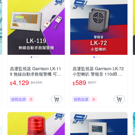
昌運監視器 Garrison LK-11
昌運監視器 Garrison LK-72
9 無線自動求救報警機 可匹
小型喇叭 警報音 110dB 逆
配15支遙控器 可存8組電話
接保護
4,129
589
$4,256
$607
$
$
號碼
挑戰低價
券
挑戰低價
券