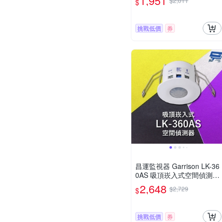
1,951
$2,011
$
外探照燈 燈具 IP67
挑戰低價
券
昌運監視器 Garrison LK-36
0AS 吸頂崁入式空間偵測器
360°偵測角度 雙元件PIR偵
2,648
$2,729
$
測
挑戰低價
券