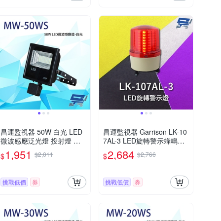
昌運監視器 50W 白光 LED
昌運監視器 Garrison LK-10
微波感應泛光燈 投射燈 投
7AL-3 LED旋轉警示蜂鳴器
光燈 戶外洗牆燈 全電壓 戶
旋轉燈 警示閃光 內含聲音
1,951
2,684
$2,011
$2,766
$
$
外探照燈 燈具 IP67
蜂鳴器
挑戰低價
券
挑戰低價
券