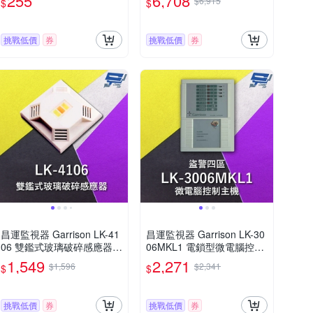
255
6,708
$6,915
$
$
挑戰低價
券
挑戰低價
券
昌運監視器 Garrison LK-41
昌運監視器 Garrison LK-30
06 雙鑑式玻璃破碎感應器
06MKL1 電鎖型微電腦控制
防拆保護 獨立音頻
主機 四區盜警 內藏喇叭
1,549
2,271
$1,596
$2,341
$
$
挑戰低價
券
挑戰低價
券