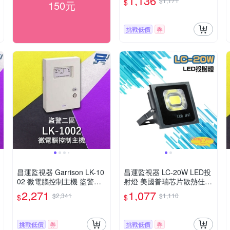
1,136
$1,171
$
150元
挑戰低價
券
昌運監視器 Garrison LK-10
昌運監視器 LC-20W LED投
02 微電腦控制主機 盜警二
射燈 美國普瑞芯片散熱佳無
區 快速偵測及終端電阻防破
水氣
2,271
1,077
$2,341
$1,110
$
$
壞設計
挑戰低價
券
挑戰低價
券