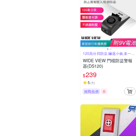
120高分貝防盜,嚇退小偷,多一份
安心
WIDE VIEW 門檔防盜警報
器(DS120)
239
$
5
(
1
)
挑戰低價
券