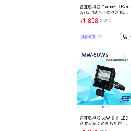
昌運監視器 Garrison LK-36
0A 吸頂式空間偵測器 感應
直徑最遠11m
1,858
$1,915
$
挑戰低價
券
昌運監視器 50W 黃光 LED
微波感應泛光燈 投射燈 投
光燈 戶外洗牆燈 全電壓 戶