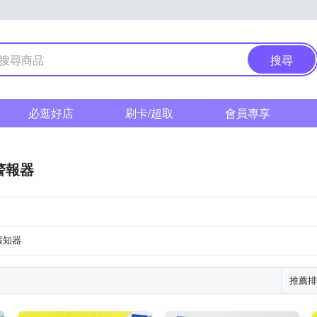
搜尋
必逛好店
刷卡/超取
會員專享
警報器
報知器
推薦排