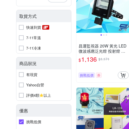
取貨方式
快速到貨
7-11常溫
昌運監視器 20W 黃光 LED
7-11冷凍
微波感應泛光燈 投射燈 投
光燈 戶外洗牆燈 全電壓 戶
1,136
$1,171
$
外探照燈 燈具 IP67
商品狀況
有現貨
挑戰低價
券
Yahoo自營
評價4顆
以上
優惠
挑戰低價