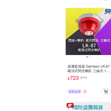
昌運監視器 Garrison LK-87
吸頂式閃光喇叭 三線式 12
只強光LED 逆接保護
723
$745
$
挑戰低價
券