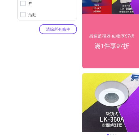
券
活動
清除所有條件
昌運監視器 結帳享97折
滿1件享97折