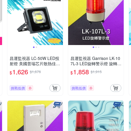
昌運監視器 LC-50W LED投
昌運監視器 Garrison LK-10
射燈 美國普瑞芯片散熱佳無
7L-3 LED旋轉警示燈 旋轉燈
水氣
警示閃光
1,626
1,858
$1,676
$1,915
$
$
挑戰低價
券
挑戰低價
券