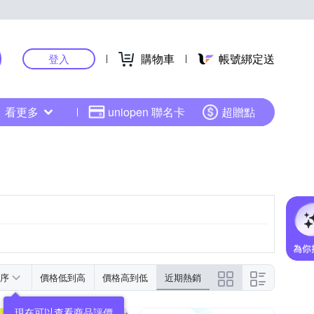
購物車
帳號綁定送
登入
看更多
uniopen 聯名卡
超贈點
序
價格低到高
價格高到低
近期熱銷