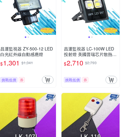
昌運監視器 ZY-500-12 LED
昌運監視器 LC-100W LED
白光紅外線自動感應燈
投射燈 美國普瑞芯片散熱佳
無水氣
1,301
2,710
$1,341
$2,793
$
$
挑戰低價
券
挑戰低價
券