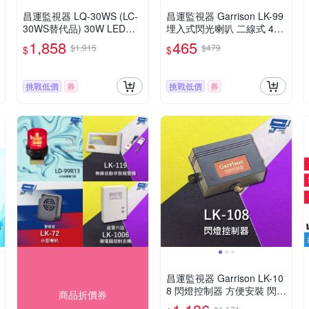
昌運監視器 LQ-30WS (LC-
昌運監視器 Garrison LK-99
30WS替代品) 30W LED戶
埋入式閃光喇叭 二線式 4只
外感應燈 IP-67 LED燈具 感
強光LED 逆接保護
1,858
465
$1,915
$479
$
$
應器
挑戰低價
券
挑戰低價
券
昌運監視器 Garrison LK-10
8 閃燈控制器 方便安裝 閃燈
商品折價券
頻率1~1.5Hz