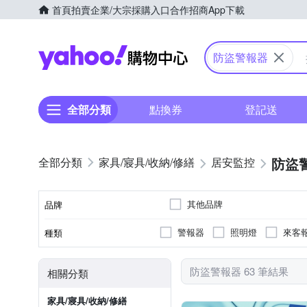
首頁
拍賣
企業/大宗採購入口
合作招商
App下載
Yahoo購物中心
防盜警報器
全部分類
點換券
登記送
防盜
家具/寢具/收納/修繕
居安監控
其他品牌
品牌
警報器
照明燈
來客
種類
品牌名稱
防盜警報器 63 筆結果
相關分類
家具/寢具/收納/修繕