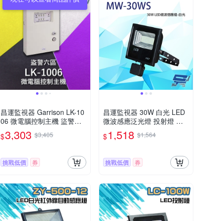
昌運監視器 Garrison LK-10
昌運監視器 30W 白光 LED
06 微電腦控制主機 盜警六
微波感應泛光燈 投射燈 投
區 快速偵測及終端電阻防破
光燈 戶外洗牆燈 全電壓 戶
3,303
1,518
$3,405
$1,564
$
$
壞設計
外探照燈 燈具 IP67
挑戰低價
券
挑戰低價
券