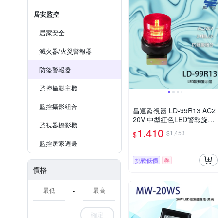
居安監控
居家安全
滅火器/火災警報器
防盜警報器
監控攝影主機
監控攝影組合
昌運監視器 LD-99R13 AC2
20V 中型紅色LED警報旋轉
監視器攝影機
燈(含L鍍鋅鐵板支架及蜂鳴
1,410
$1,453
$
器)
監控居家週邊
挑戰低價
券
價格
-
確定