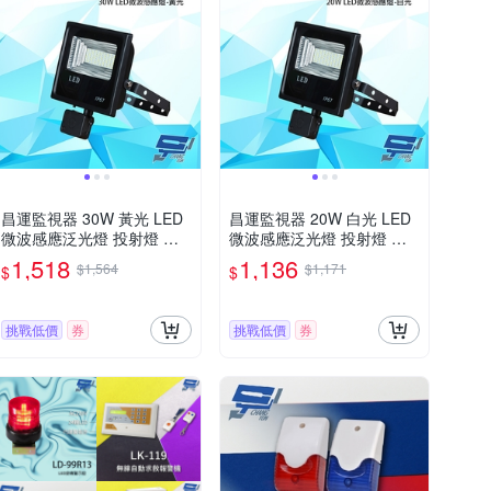
昌運監視器 30W 黃光 LED
昌運監視器 20W 白光 LED
微波感應泛光燈 投射燈 投
微波感應泛光燈 投射燈 投
光燈 戶外洗牆燈 全電壓 戶
光燈 戶外洗牆燈 全電壓 戶
1,518
1,136
$1,564
$1,171
$
$
外探照燈 燈具 IP67
外探照燈 燈具 IP67
挑戰低價
券
挑戰低價
券