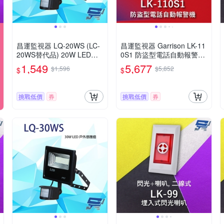
昌運監視器 LQ-20WS (LC-
昌運監視器 Garrison LK-11
20WS替代品) 20W LED戶
0S1 防盜型電話自動報警機
外感應燈 IP-67 LED燈具 感
雙觸發雙20秒自錄語音
1,549
5,677
$1,596
$5,852
$
$
應器
挑戰低價
券
挑戰低價
券