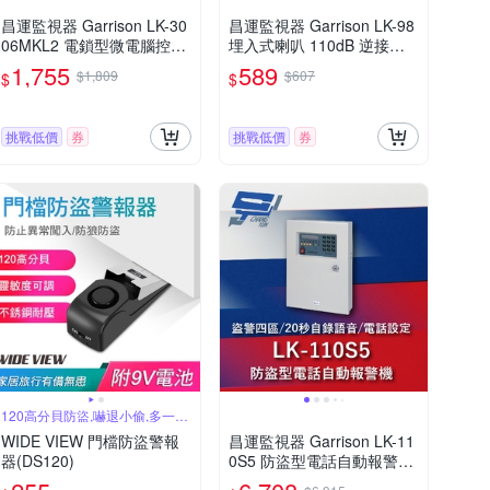
昌運監視器 Garrison LK-30
昌運監視器 Garrison LK-98
06MKL2 電鎖型微電腦控制
埋入式喇叭 110dB 逆接保
主機 二區盜警 內藏喇叭
護 低能耗
1,755
589
$1,809
$607
$
$
挑戰低價
券
挑戰低價
券
120高分貝防盜,嚇退小偷,多一份
安心
WIDE VIEW 門檔防盜警報
昌運監視器 Garrison LK-11
器(DS120)
0S5 防盜型電話自動報警機
雙觸發雙20秒自錄語音