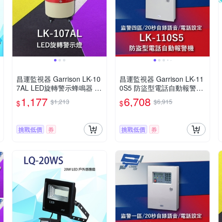
昌運監視器 Garrison LK-10
昌運監視器 Garrison LK-11
7AL LED旋轉警示蜂鳴器 旋
0S5 防盜型電話自動報警機
轉燈 警示閃光 內含聲音蜂
雙觸發雙20秒自錄語音
1,177
6,708
$1,213
$6,915
$
$
鳴器
挑戰低價
券
挑戰低價
券