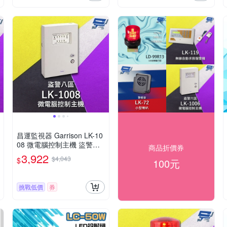
昌運監視器 Garrison LK-10
08 微電腦控制主機 盜警八
商品折價券
區 快速偵測及終端電阻防破
3,922
$4,043
$
100元
壞設計
挑戰低價
券