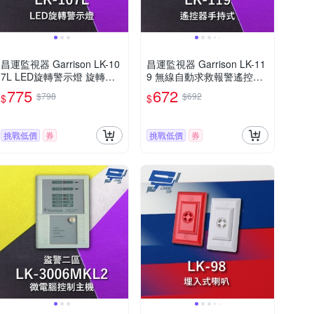
昌運監視器 Garrison LK-10
昌運監視器 Garrison LK-11
7L LED旋轉警示燈 旋轉燈
9 無線自動求救報警遙控器
警示閃光
手持式
775
672
$798
$692
$
$
挑戰低價
券
挑戰低價
券