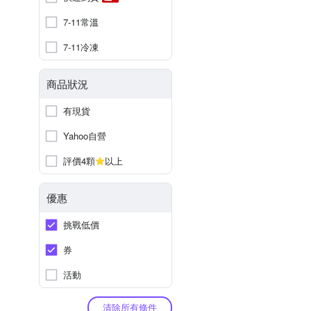
7-11常溫
7-11冷凍
商品狀況
有現貨
Yahoo自營
評價4顆
以上
優惠
挑戰低價
券
活動
清除所有條件