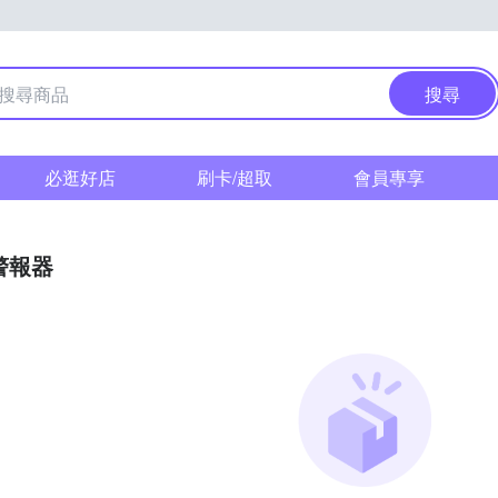
搜尋
必逛好店
刷卡/超取
會員專享
警報器