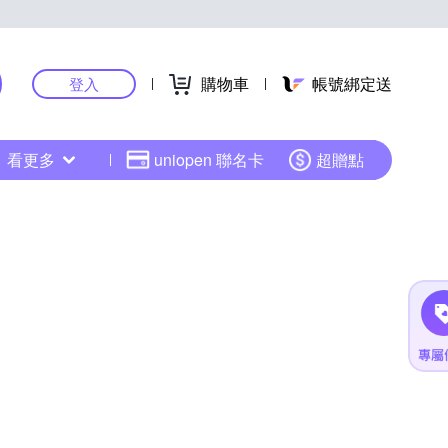
購物車
帳號綁定送
登入
看更多
uniopen 聯名卡
超贈點