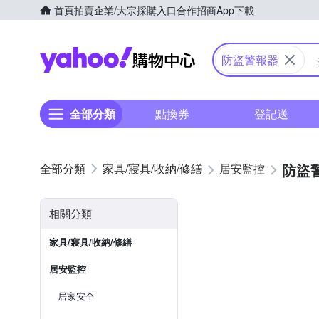
首頁
拍賣
企業/大宗採購入口
合作招商
App下載
Yahoo購物中心
防盜警報器
全部分類
點換券
登記送
防盜
家具/寢具/收納/修繕
居安監控
相關分類
家具/寢具/收納/修繕
居安監控
居家安全