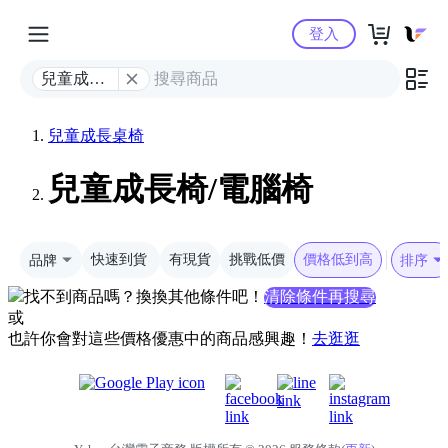
Yahoo購物中心
登入
兒童成長
椅/電腦椅
兒童成長桌椅
兒童成長椅/電腦椅
品牌
快速到貨
有現貨
挑戰低價
價格低到高
排序
找不到商品嗎？換換其他條件吧！
清除條件再搜尋
或
也許你會對這些價格優惠中的商品感興趣！
去逛逛