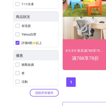
7-11冷凍
商品狀況
有現貨
Yahoo自營
評價4顆
以上
8/3-8/9 家具滿788享78折！
優惠
滿788享78折
挑戰低價
券
活動
1
清除所有條件