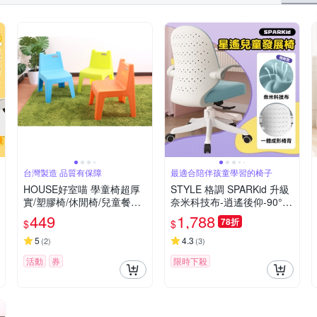
台灣製造 品質有保障
最適合陪伴孩童學習的椅子
HOUSE好室喵 學童椅超厚
STYLE 格調 SPARKid 升級
實/塑膠椅/休閒椅/兒童餐桌
奈米科技布-逍遙後仰-90°翻
椅-1入 台灣製造 三色可選
轉扶手成長電腦椅/成長椅/
449
1,788
78折
$
$
學習椅/升降椅(附活動式腳
踏)
5
4.3
(
2
)
(
3
)
活動
券
限時下殺