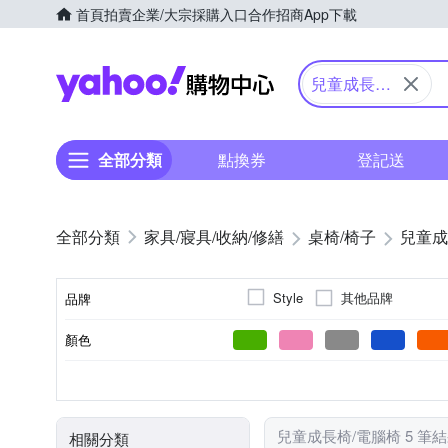
首頁
拍賣
企業/大宗採購入口
合作招商
App下載
Yahoo購物中心
兒童成長椅/
電腦椅
全部分類
點換券
登記送
家具/寢具/收納/修繕
桌椅/椅子
兒童成
其他品牌
Style
品牌
顏色
品牌名稱
無
1椅
無
無
可升降
需組裝
可折疊
無
不需
椅背傾斜
組數
頭枕
折疊
升降
組裝方式
兒童成長椅/電腦椅 5 筆
相關分類