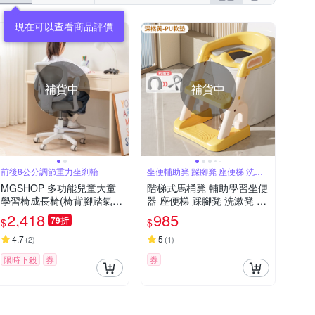
現在可以查看商品評價
補貨中
補貨中
前後8公分調節重力坐剎輪
坐便輔助凳 踩腳凳 座便梯 洗漱
凳
MGSHOP 多功能兒童大童
階梯式馬桶凳 輔助學習坐便
學習椅成長椅(椅背腳踏氣桿
器 座便梯 踩腳凳 洗漱凳 可
三重調節款人體工學椅)
折疊腳踏凳
2,418
985
79折
$
$
4.7
5
(
2
)
(
1
)
限時下殺
券
券