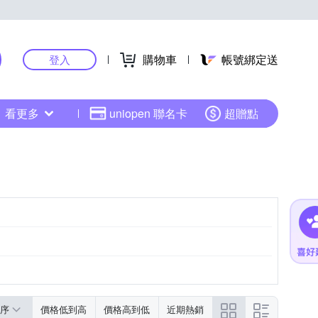
購物車
帳號綁定送
登入
看更多
uniopen 聯名卡
超贈點
序
價格低到高
價格高到低
近期熱銷