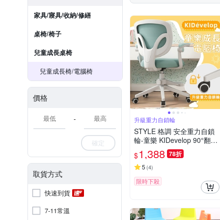
家具/寢具/收納/修繕
桌椅/椅子
兒童成長桌椅
兒童成長椅/電腦椅
價格
-
升級重力自鎖輪
STYLE 格調 安全重力自鎖
輪-童樂 KIDevelop 90°翻轉
確定
扶手成長電腦椅/成長椅/學
1,388
78折
$
習椅/升降椅(附活動式腳踏)
5
(
4
)
取貨方式
限時下殺
快速到貨
7-11常溫