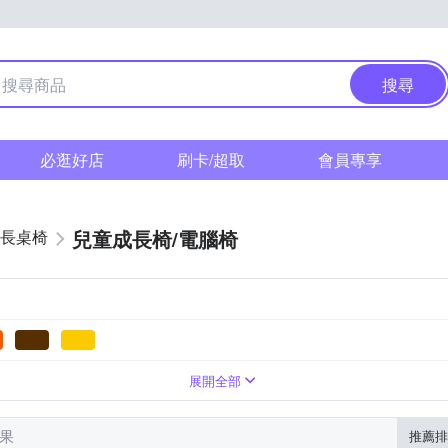
搜尋
必逛好店
刷卡/超取
會員專享
兒童成長椅/電腦椅
長桌椅
展開全部
結果
推薦排