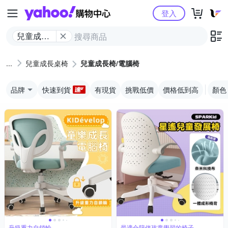
Yahoo購物中心
登入
兒童成長
椅/電腦椅
兒童成長桌椅
兒童成長椅/電腦椅
品牌
快速到貨
有現貨
挑戰低價
價格低到高
顏色
升級重力自鎖輪
最適合陪伴孩童學習的椅子