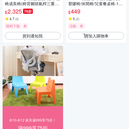
椅成長椅(椅背腳踏氣桿三重調
塑膠椅/休閒椅/兒童餐桌椅-1入
節款人體工學椅)
台灣製造 三色可選
2,325
449
76折
$
$
4.7
5
(
2
)
(
2
)
限時下殺
券
活動
券
貨到通知我
加入購物車
8/10-8/12 家具滿999享75折！
滿999享75折