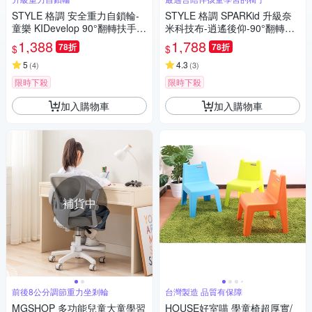
STYLE 格調 安全重力自鎖輪-
STYLE 格調 SPARKid 升級奈
童樂 KIDevelop 90°翻轉扶手成
米科技布-逍遙後仰-90°翻轉扶
長電腦椅/成長椅/學習椅/升降椅
手成長電腦椅/成長椅/學習椅/升
1,388
1,788
78折
78折
$
$
(附活動式腳踏)
降椅(附活動式腳踏)
5
4.3
(
4
)
(
3
)
限時下殺
限時下殺
加入購物車
加入購物車
補貨中
前後8公分調節重力坐剎輪
台灣製造 品質有保障
MGSHOP 多功能兒童大童學習
HOUSE好室喵 學童椅超厚實/