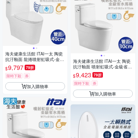
海夫健康生活館 ITAI一太 陶瓷
抗汙釉面 龍捲噴射虹吸式-金級
海夫健康生活館 ITAI一太 陶瓷
省水馬桶 70.5x40.5x67cm_ET
9,797
抗汙釉面 噴射虹吸式-金級省水
79折
$
-7009 管距40cm
馬桶 71x38.5x72cm_ET-7010
9,423
79折
$
限時下殺
券
管距30cm
限時下殺
券
加入購物車
加入購物車