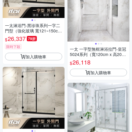
一太淋浴門-黑珍珠系列一字二
門型（強化玻璃 寬121~150cm
x 高200cm範圍以內）
26,337
79折
$
限時下殺
一太 一字型無框淋浴拉門-皇冠
5024系列（寬120cm x 高200c
加入購物車
m範圍內）
26,118
$
加入購物車