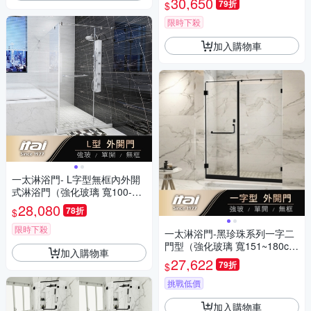
30,650
79折
$
限時下殺
加入購物車
一太淋浴門- L字型無框內外開
式淋浴門（強化玻璃 寬100-10
0cm x 高200cm）
28,080
78折
$
限時下殺
一太淋浴門-黑珍珠系列一字二
門型（強化玻璃 寬151~180cm
加入購物車
x 高200cm範圍以內）
27,622
79折
$
挑戰低價
加入購物車