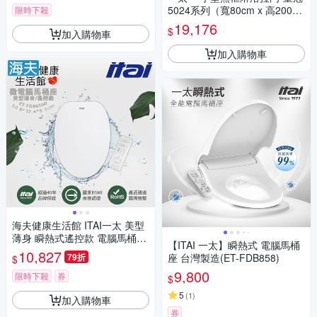
5024系列（寬80cm x 高200c
限時下殺
m）
19,176
$
加入購物車
加入購物車
海夫健康生活館 ITAI一太 美型
薄身 瞬熱式遙控款 電腦馬桶座
【ITAI 一太】瞬熱式 電腦馬桶
508*374*85mm_ET-FDB6160
10,827
79折
座 台灣製造(ET-FDB858)
$
9,800
限時下殺
券
$
5
(
1
)
加入購物車
券