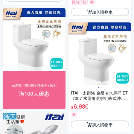
限時下殺
券
加入購物車
家飾衛浴開運限時優惠3折起
滿100大優惠
ITAI一太衛浴 金級省水馬桶 ET
-7007 水龍捲噴射虹吸式沖水
(管距30/40)
6,930
$
券
加入購物車