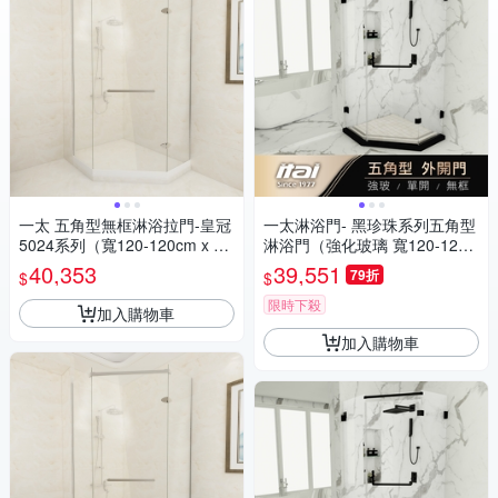
一太 五角型無框淋浴拉門-皇冠
一太淋浴門- 黑珍珠系列五角型
5024系列（寬120-120cm x 高
淋浴門（強化玻璃 寬120-120c
200cm）
m以內 x 高200cm）
40,353
39,551
79折
$
$
限時下殺
加入購物車
加入購物車