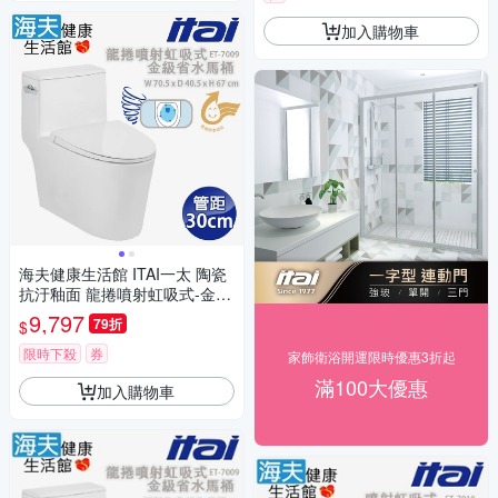
加入購物車
海夫健康生活館 ITAI一太 陶瓷
抗汙釉面 龍捲噴射虹吸式-金級
省水馬桶 70.5x40.5x67cm_ET
9,797
79折
$
-7009 管距30cm
限時下殺
券
家飾衛浴開運限時優惠3折起
滿100大優惠
加入購物車