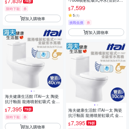
7,839
-7006噴射虹吸式沖水(管距30/
78折
$
06 管距40cm
40)
7,599
$
限時下殺
券
5
(
1
)
加入購物車
挑戰低價
券
加入購物車
海夫健康生活館 ITAI一太 陶瓷
抗汙釉面 龍捲噴射虹吸式 金級
省水馬桶 68.5x36.5x71.5cm_E
7,395
79折
$
海夫健康生活館 ITAI一太 陶瓷
T-7007 管距40cm
抗汙釉面 龍捲噴射虹吸式 金級
限時下殺
券
省水馬桶 68.5x36.5x71.5cm_E
7,395
79折
$
T-7007 管距30cm
加入購物車