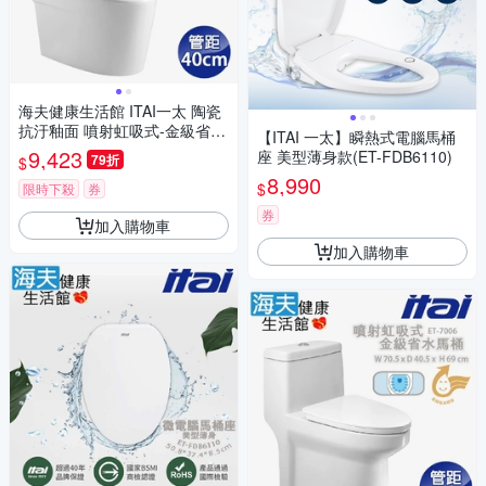
海夫健康生活館 ITAI一太 陶瓷
抗汙釉面 噴射虹吸式-金級省水
【ITAI 一太】瞬熱式電腦馬桶
馬桶 71x38.5x72cm_ET-7010
9,423
座 美型薄身款(ET-FDB6110)
79折
$
管距40cm
8,990
$
限時下殺
券
券
加入購物車
加入購物車