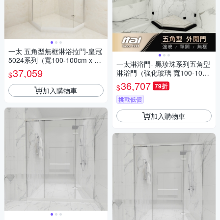
一太 五角型無框淋浴拉門-皇冠
5024系列（寬100-100cm x 高
一太淋浴門- 黑珍珠系列五角型
200cm）
37,059
淋浴門（強化玻璃 寬100-100c
$
m以內 x 高200cm）
36,707
79折
$
加入購物車
挑戰低價
加入購物車