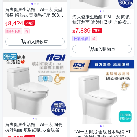
海夫健康生活館 ITAI一太 美型
薄身 瞬熱式 電腦馬桶座 508*3
海夫健康生活館 ITAI一太 陶瓷
74*85mm_ET-FDB6110
8,424
抗汙釉面 噴射虹吸式-金級省水
78折
$
馬桶 70.5x40.5x69 cm_ET-70
7,839
78折
$
限時下殺
券
06 管距30cm
挑戰低價
券
加入購物車
加入購物車
海夫健康生活館 ITAI一太 陶瓷
抗汙釉面 噴射虹吸式-金級省水
ITAI一太衛浴 金級省水馬桶 ET
馬桶 70.5x40.5x69 cm_ET-70