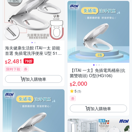
海夫健康生活館 ITAI一太 節能
首選 免插電洗淨便座 U型 51.3
x38x9.8cm_HG104D
2,481
79折
$
限時下殺
券
【ITAI 一太】免插電馬桶座(抗
菌雙噴頭) O型(HG106)
加入購物車
2,000
$
5
(
5
)
券
加入購物車