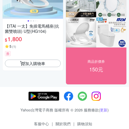
【ITAI 一太】免插電馬桶座(抗
菌雙噴頭) U型(HG104)
1,800
$
5
(
1
)
券
商品折價券
加入購物車
150元
Yahoo台灣電子商務 版權所有 © 2026 服務條款(
更新
)
客服中心
|
關於我們
|
購物須知