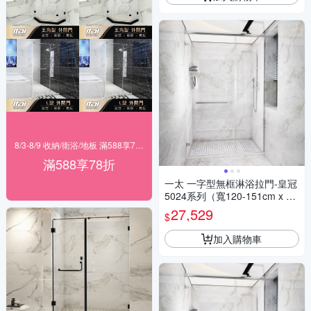
8/3-8/9 收納/衛浴/地板 滿588享78折
滿588享78折
一太 一字型無框淋浴拉門-皇冠
5024系列（寬120-151cm x 高
200cm）
27,529
$
加入購物車