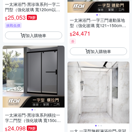
一太淋浴門-黑珍珠系列一字二
門型（強化玻璃 寬120cm以內
x 高200cm範圍以內）
25,053
79折
$
一太淋浴門-一字三門連動落地
型（強化玻璃 寬121~150cm x
挑戰低價
高190cm範圍以內）
24,471
$
加入購物車
券
加入購物車
一太淋浴門-黑珍珠系列橫拉一
字二門型（強化玻璃 寬150cm
以內 x 高200cm範圍以內）
24,098
79折
$
一太 一字型無框淋浴拉門-皇冠