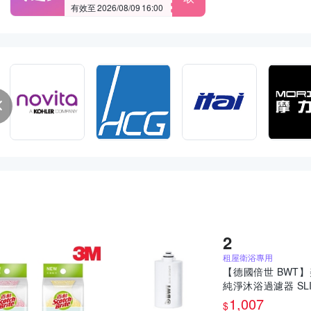
有效至 2026/08/09 16:00
租屋衛浴專用
【德國倍世 BWT
純淨沐浴過濾器 SLI
HOWER 濾芯 (租
1,007
$