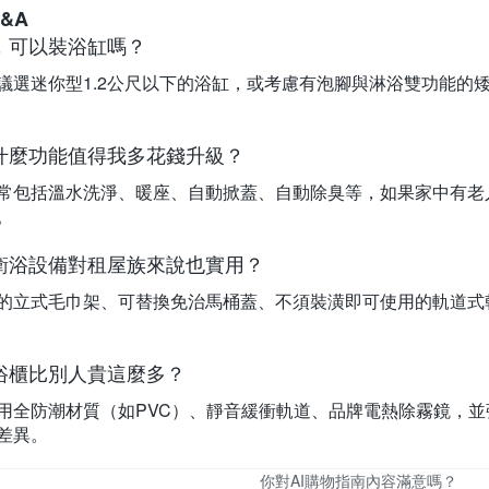
&A
，可以裝浴缸嗎？
議選迷你型1.2公尺以下的浴缸，或考慮有泡腳與淋浴雙功能的
什麼功能值得我多花錢升級？
常包括溫水洗淨、暖座、自動掀蓋、自動除臭等，如果家中有老
。
衛浴設備對租屋族來說也實用？
的立式毛巾架、可替換免治馬桶蓋、不須裝潢即可使用的軌道式
浴櫃比別人貴這麼多？
用全防潮材質（如PVC）、靜音緩衝軌道、品牌電熱除霧鏡，
差異。
你對AI購物指南內容滿意嗎？