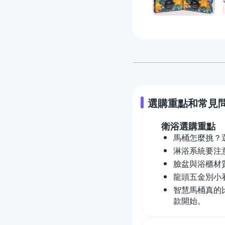
選購重點和常見
衛浴
選購重點
馬桶怎麼挑？
淋浴系統要注
臉盆與浴櫃材
龍頭五金別小
智慧馬桶真的
款開始。