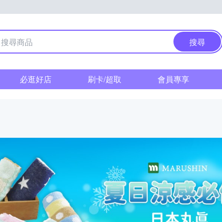
搜尋
必逛好店
刷卡/超取
會員專享