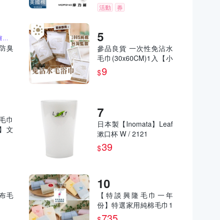
活動
券
台灣製造、質地柔軟親膚不刺激
菌防臭
參品良貨 一次性免沾水
毛巾(30x60CM)1入【小
三美日】DS020909
9
$
毛巾
日本製【Inomata】Leaf
】文
漱口杯 W / 2121
品 贈
39
$
布毛
【特談興隆毛巾一年
】
份】特選家用純棉毛巾1
2入 2款任選 MIT標章
735
$