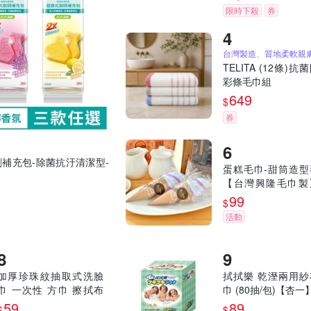
專用)
限時下殺
券
TELITA (12條)抗
彩條毛巾組
649
$
券
刷補充包-除菌抗汙清潔型-
蛋糕毛巾-甜筒造型
【台灣興隆毛巾製
創小物 派對禮物 禮
99
$
品
活動
加厚珍珠紋抽取式洗臉
拭拭樂 乾溼兩用紗
巾 一次性 方巾 擦拭布
巾 (80抽/包)【杏一
洗面巾 抹布
59
89
$
$