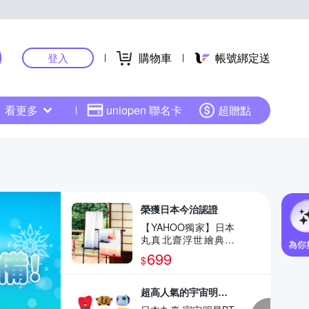
購物車
帳號綁定送
登入
看更多
uniopen 聯名卡
超贈點
榮獲日本今治認證
【YAHOO獨家】日本
丸真北齋浮世繪典藏
今治毛巾超值兩件組
699
$
(藍)
超高人氣的宇宙明星BT21