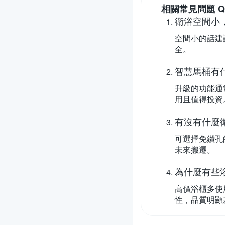
相關常見問題 Q
衛浴空間小
空間小的話建
全。
智慧馬桶有
升級的功能通
用且值得投資
有沒有什麼
可選擇免鑽孔
未來搬遷。
為什麼有些
高價浴櫃多使
性，品質明顯