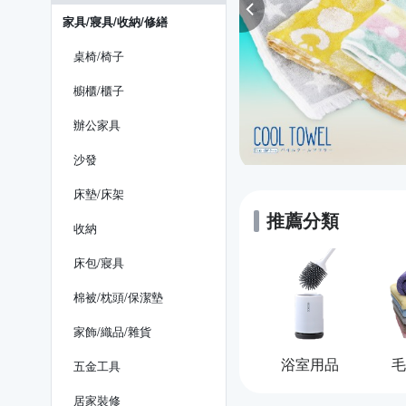
家具/寢具/收納/修繕
桌椅/椅子
櫥櫃/櫃子
辦公家具
沙發
床墊/床架
推薦分類
收納
床包/寢具
棉被/枕頭/保潔墊
家飾/織品/雜貨
浴室用品
毛
五金工具
居家裝修