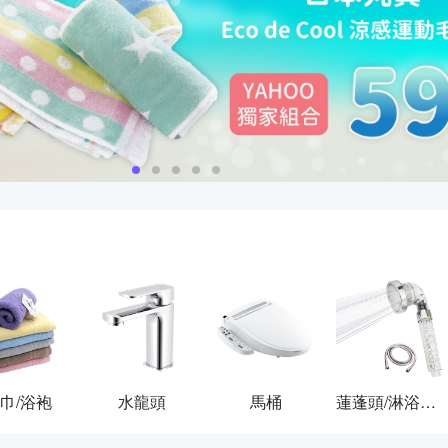
巾/浴袍
水龍頭
馬桶
蓮蓬頭/淋浴設備