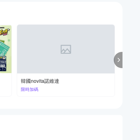
韓國novita諾維達
限時加碼