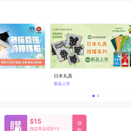
日本丸真
新品上市
$15
領
指定單品現折15
取