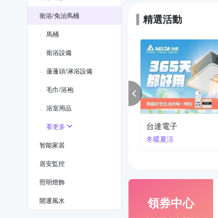
衛浴/免治馬桶
精選活動
馬桶
衛浴設備
蓮蓬頭/淋浴設備
毛巾/浴袍
浴室用品
kagi 蓮蓬頭 極細水流、出水孔～
台達電子
看更多
9元起
冬暖夏涼
智能家居
居安監控
照明燈飾
領券中心
開運風水