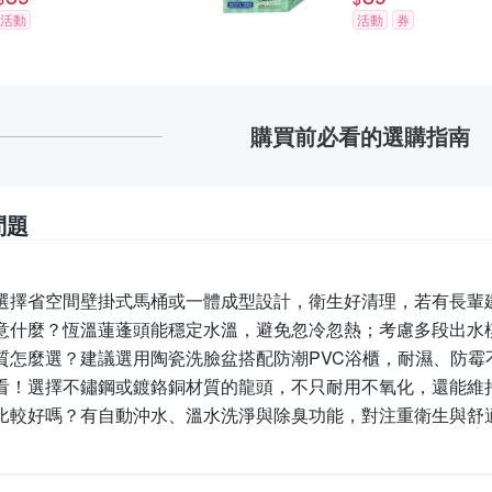
活動
活動
券
購買前必看的選購指南
問題
選擇省空間壁掛式馬桶或一體成型設計，衛生好清理，若有長輩
意什麼？
恆溫蓮蓬頭能穩定水溫，避免忽冷忽熱；考慮多段出水
質怎麼選？
建議選用陶瓷洗臉盆搭配防潮PVC浴櫃，耐濕、防霉
看！
選擇不鏽鋼或鍍鉻銅材質的龍頭，不只耐用不氧化，還能維
比較好嗎？
有自動沖水、溫水洗淨與除臭功能，對注重衛生與舒