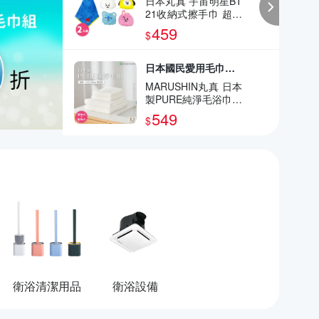
日本丸真 宇宙明星BT
21收納式擦手巾 超值
二入組
459
$
日本國民愛用毛巾品牌
MARUSHIN丸真 日本
製PURE純淨毛浴巾超
值2件組 (浴巾x1 +毛
549
$
巾x1)
衛浴清潔用品
衛浴設備