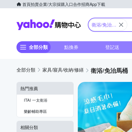
首頁
拍賣
企業/大宗採購入口
合作招商
App下載
Yahoo購物中心
衛浴/免治馬
桶
全部分類
點換券
登記送
衛浴/免治馬桶
家具/寢具/收納/修繕
熱門推薦
ITAI 一太衛浴
樂齡輔助專區
相關分類