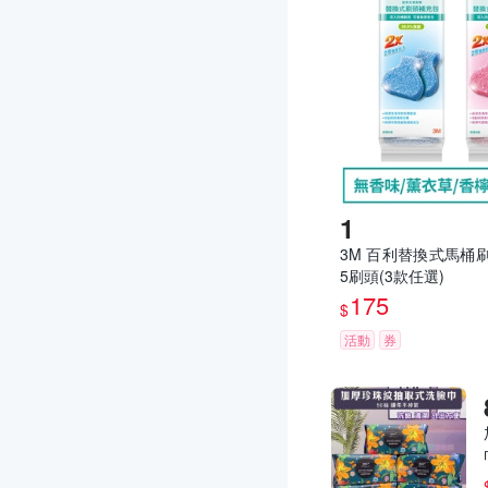
3M 百利替換式馬桶
5刷頭(3款任選)
175
$
活動
券