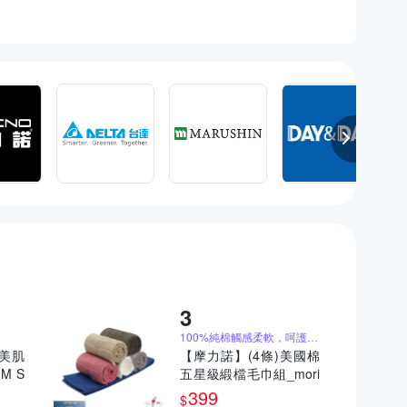
100%純棉觸感柔軟，呵護肌膚
】美肌
【摩力諾】(4條)美國棉
M S
五星級緞檔毛巾組_mori
屋衛浴
no
399
$