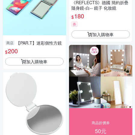
《REFLECTS》德國 簡約折疊
隨身鏡-白-- 鏡子 化妝鏡
180
$
券
加入購物車
【PAR.T】迷彩個性方鏡
商店
200
$
加入購物車
商品折價券
50元