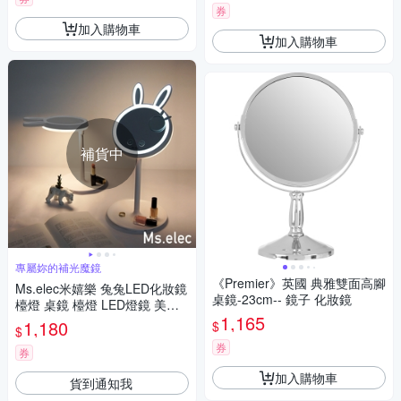
券
加入購物車
加入購物車
補貨中
專屬妳的補光魔鏡
《Premier》英國 典雅雙面高腳
Ms.elec米嬉樂 兔兔LED化妝鏡
桌鏡-23cm-- 鏡子 化妝鏡
檯燈 桌鏡 檯燈 LED燈鏡 美妝
1,165
鏡 圓鏡
1,180
$
$
券
券
加入購物車
貨到通知我