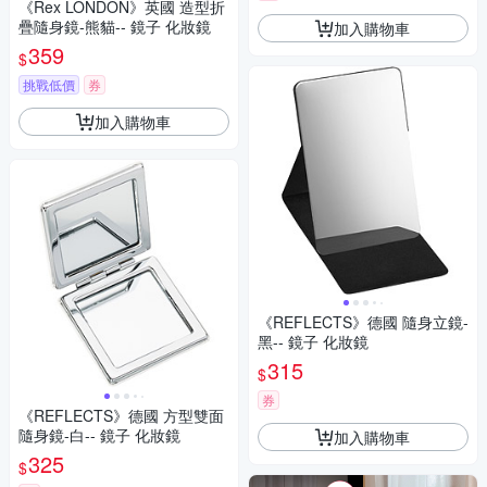
《Rex LONDON》英國 造型折
疊隨身鏡-熊貓-- 鏡子 化妝鏡
加入購物車
359
$
挑戰低價
券
加入購物車
《REFLECTS》德國 隨身立鏡-
黑-- 鏡子 化妝鏡
315
$
券
《REFLECTS》德國 方型雙面
隨身鏡-白-- 鏡子 化妝鏡
加入購物車
325
$