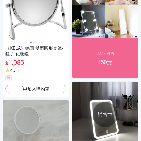
《KELA》德國 雙面圓形桌鏡-
鏡子 化妝鏡
商品折價券
1,085
150元
$
4.3
(
1
)
券
加入購物車
補貨中