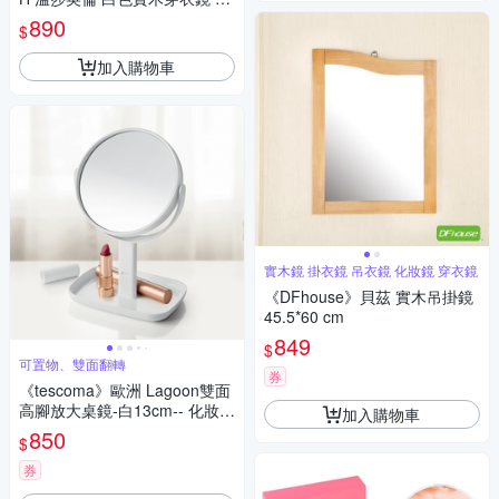
價
890
$
加入購物車
實木鏡 掛衣鏡 吊衣鏡 化妝鏡 穿衣鏡
《DFhouse》貝茲 實木吊掛鏡
45.5*60 cm
849
$
可置物、雙面翻轉
券
《tescoma》歐洲 Lagoon雙面
高腳放大桌鏡-白13cm-- 化妝鏡
加入購物車
美容放大桌鏡
850
$
券