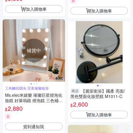
券
加入購物車
加入購物車
補貨中
三色觸控調光 完美璀璨妝容
【麗室衛浴】國產 亮面/
商店
Ms.elec米嬉樂 璀璨巨星燈泡化
黑色雙面化妝壁鏡 M1011-C
妝鏡 好萊塢鏡 燈泡鏡 三色補光
2,600
$
桌鏡 化妝燈鏡 LED燈鏡
2,880
$
加入購物車
券
貨到通知我