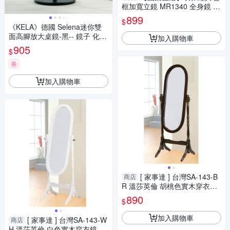
框加寬立鏡 MR1340 全身鏡 穿
搭鏡 長鏡 鏡子 加寬長鏡 穿衣
899
$
鏡
《KELA》德國 Selena迷你雙
面高腳放大桌鏡-黑-- 鏡子 化妝
加入購物車
鏡
905
$
券
加入購物車
[ 家事達 ] 台灣SA-143-B
商店
R 溫莎英倫 胡桃色實木穿衣鏡
特價
890
$
加入購物車
[ 家事達 ] 台灣SA-143-W
商店
H 溫莎英倫 白色實木穿衣鏡 特