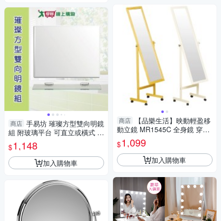
【品樂生活】映動輕盈移
商店
手易坊 璀璨方型雙向明鏡
商店
動立鏡 MR1545C 全身鏡 穿搭
組 附玻璃平台 可直立或橫式 衛
鏡 長鏡 鏡子 帶輪全身鏡 穿衣
1,099
浴家具 浴室鏡子【愛買】
1,148
$
$
鏡
加入購物車
加入購物車