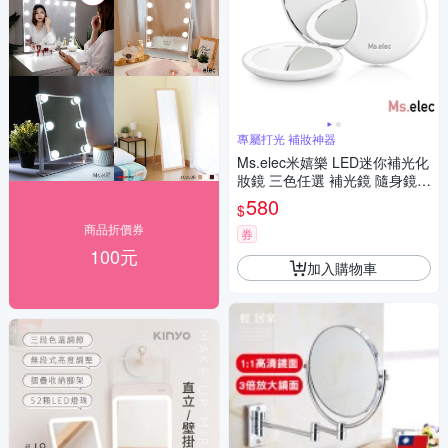
專屬打光 補妝神器
Ms.elec米嬉樂 LED迷你補光化
妝鏡 三色任選 補光鏡 隨身鏡
粉餅鏡 LED鏡 口袋鏡 鏡子 小
580
$
鏡子 圓鏡
商品折價券
券
100元
加入購物車