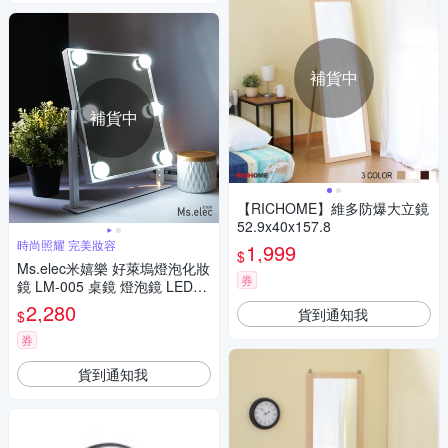
補貨中
補貨中
【RICHOME】維多防爆大立鏡
52.9x40x157.8
時尚照耀 完美妝容
1,999
$
Ms.elec米嬉樂 好萊塢燈泡化妝
券
鏡 LM-005 桌鏡 燈泡鏡 LED燈
泡鏡
2,280
貨到通知我
$
券
貨到通知我