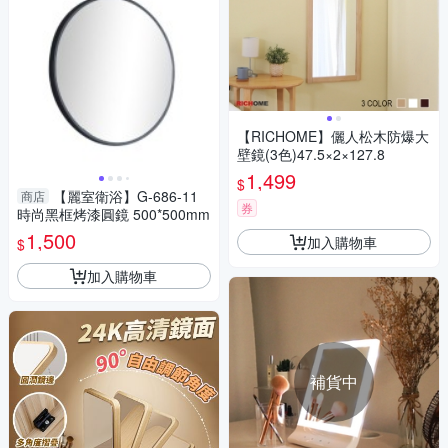
【RICHOME】儷人松木防爆大
壁鏡(3色)47.5×2×127.8
1,499
$
【麗室衛浴】G-686-11
商店
券
時尚黑框烤漆圓鏡 500*500mm
1,500
加入購物車
$
加入購物車
補貨中