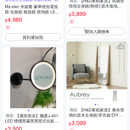
【H&D東稻家居】馬德里
商店
情境全身鏡(附燈)/原木落地鏡/
Ms.elec 米嬉樂 豪華燈泡電視
DIY自行組裝
鏡 化妝鏡 梳妝鏡 燈泡鏡 LED
3,899
$
燈鏡
4,980
$
券
券
加入購物車
貨到通知我
【H&D東稻家居】奧布里
商店
簡約原木全身鏡/穿衣鏡/DIY自
【麗室衛浴】國產J-401
商店
行組裝
LED 煙燻黑霧黑黑壁式化粧燈
3,099
$
鏡(單面) 白光
3,500
$