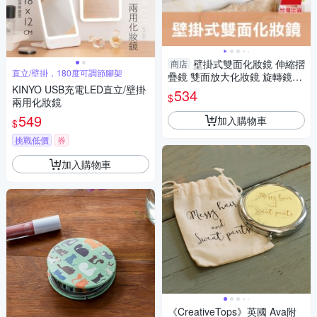
壁掛式雙面化妝鏡 伸縮摺
商店
直立/壁掛，180度可調節腳架
疊鏡 雙面放大化妝鏡 旋轉鏡-
KINYO USB充電LED直立/壁掛
輕居家8634
534
$
兩用化妝鏡
549
加入購物車
$
挑戰低價
券
加入購物車
《CreativeTops》英國 Ava附