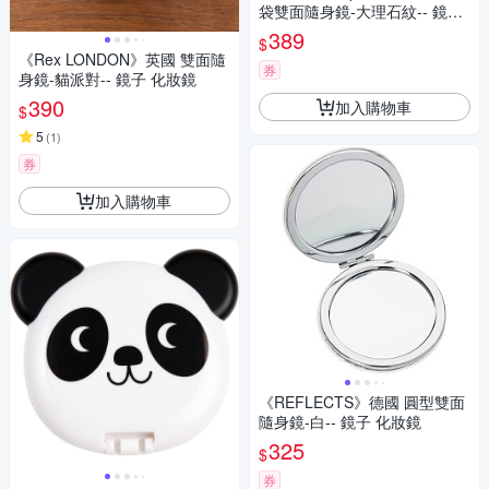
袋雙面隨身鏡-大理石紋-- 鏡子
化妝鏡
389
$
《Rex LONDON》英國 雙面隨
券
身鏡-貓派對-- 鏡子 化妝鏡
390
加入購物車
$
5
(
1
)
券
加入購物車
《REFLECTS》德國 圓型雙面
隨身鏡-白-- 鏡子 化妝鏡
325
$
券