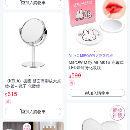
加入購物車
Miffy X MiPOW官方正版授權
MiPOW Miffy MFM01B 充電式
LED燈隨身化妝鏡
599
$
《KELA》德國 雙面高腳放大桌
券
鏡-銀-- 鏡子 化妝鏡
615
加入購物車
$
券
加入購物車