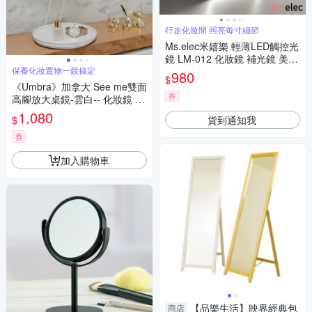
行走化妝間 照亮每寸細節
Ms.elec米嬉樂 輕薄LED觸控光
鏡 LM-012 化妝鏡 補光鏡 美妝
保養化妝置物一鏡搞定
鏡 隨身鏡 旅行便攜 USB充電款
980
$
《Umbra》加拿大 See me雙面
券
高腳放大桌鏡-雲白-- 化妝鏡 美
容鏡
1,080
貨到通知我
$
券
加入購物車
【品樂生活】映界經典包
商店