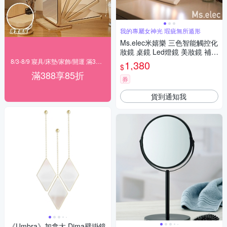
我的專屬女神光 瑕疵無所遁形
Ms.elec米嬉樂 三色智能觸控化
妝鏡 桌鏡 Led燈鏡 美妝鏡 補光
鏡 鏡子
8/3-8/9 寢具/床墊/家飾/開運 滿388享85折
1,380
$
滿388享85折
券
貨到通知我
《Umbra》加拿大 Dima壁掛鏡