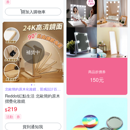
券
加入購物車
補貨中
商品折價券
150元
北歐簡約原木化妝鏡，質感設計百搭
耐看
Reddot紅點生活 北歐簡約原木
摺疊化妝鏡
219
$
活動
券
貨到通知我