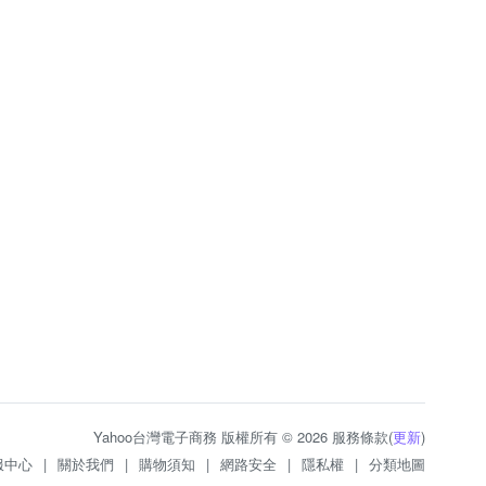
Yahoo台灣電子商務 版權所有 © 2026 服務條款(
更新
)
服中心
|
關於我們
|
購物須知
|
網路安全
|
隱私權
|
分類地圖