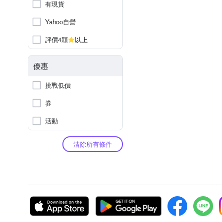
有現貨
Yahoo自營
評價4顆
以上
優惠
挑戰低價
券
活動
清除所有條件