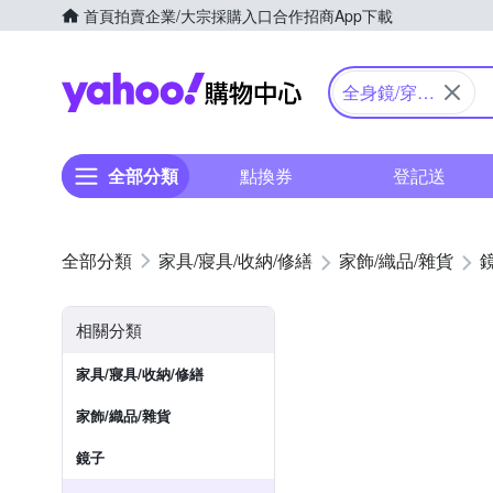
首頁
拍賣
企業/大宗採購入口
合作招商
App下載
Yahoo購物中心
全身鏡/穿衣
鏡/壁鏡
全部分類
點換券
登記送
家具/寢具/收納/修繕
家飾/織品/雜貨
相關分類
家具/寢具/收納/修繕
家飾/織品/雜貨
鏡子