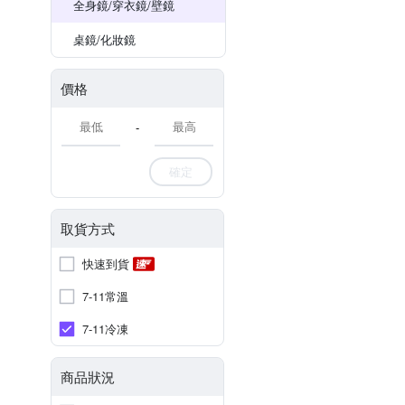
全身鏡/穿衣鏡/壁鏡
桌鏡/化妝鏡
價格
-
確定
取貨方式
快速到貨
7-11常溫
7-11冷凍
商品狀況