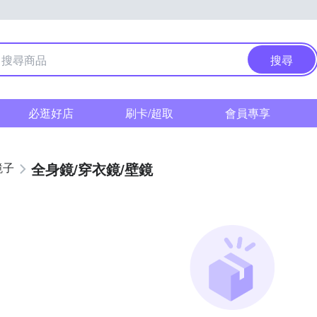
搜尋
必逛好店
刷卡/超取
會員專享
全身鏡/穿衣鏡/壁鏡
鏡子