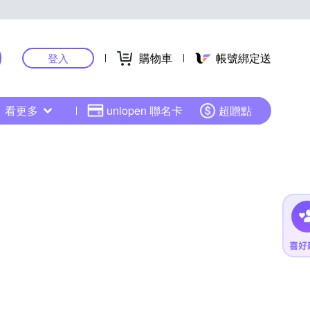
購物車
帳號綁定送
登入
看更多
uniopen 聯名卡
超贈點