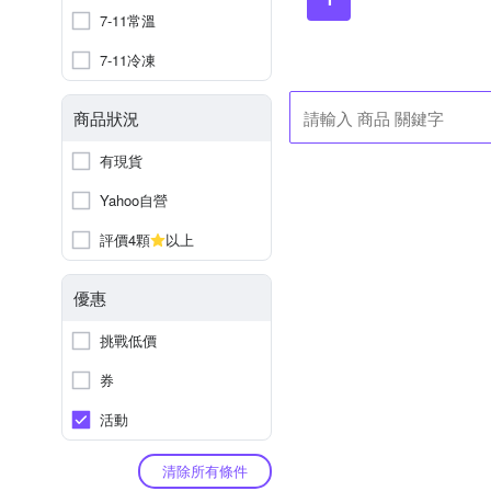
7-11常溫
7-11冷凍
商品狀況
有現貨
Yahoo自營
評價4顆
以上
優惠
挑戰低價
券
活動
清除所有條件