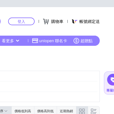
購物車
帳號綁定送
登入
看更多
uniopen 聯名卡
超贈點
序
價格低到高
價格高到低
近期熱銷