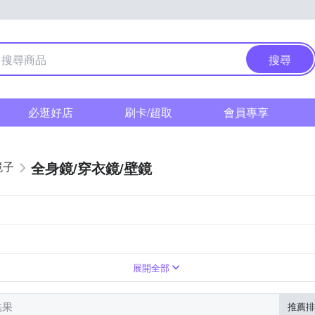
搜尋
必逛好店
刷卡/超取
會員專享
全身鏡/穿衣鏡/壁鏡
鏡子
展開全部
結果
推薦排