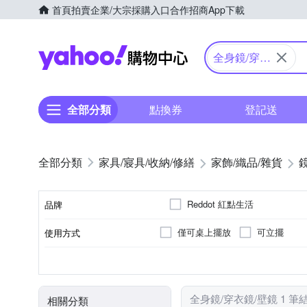
首頁
拍賣
企業/大宗採購入口
合作招商
App下載
Yahoo購物中心
全身鏡/穿衣
鏡/壁鏡
全部分類
點換券
登記送
家具/寢具/收納/修繕
家飾/織品/雜貨
Reddot 紅點生活
品牌
僅可桌上擺放
可立擺
使用方式
品牌名稱
化妝鏡
需DIY自行組裝
桌面
否
臥室
種類
組裝方式
適用地點
黏貼/釘掛
全身鏡/穿衣鏡/壁鏡 1 筆
相關分類