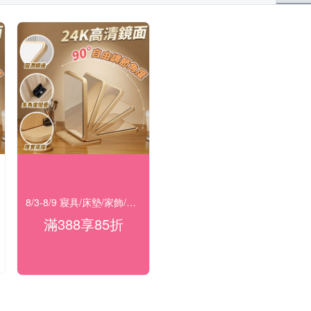
8/3-8/9 寢具/床墊/家飾/開運 滿388享85折
滿388享85折