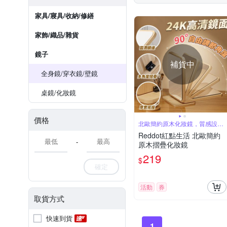
家具/寢具/收納/修繕
家飾/織品/雜貨
鏡子
補貨中
全身鏡/穿衣鏡/壁鏡
桌鏡/化妝鏡
價格
北歐簡約原木化妝鏡，質感設計
百搭耐看
Reddot紅點生活 北歐簡約
-
原木摺疊化妝鏡
219
$
確定
活動
券
取貨方式
快速到貨
1