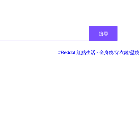
搜尋
#Reddot 紅點生活 - 全身鏡/穿衣鏡/壁鏡