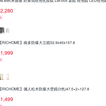
Ms.elec米嬉樂 好萊塢燈泡化妝鏡 LM-005 桌鏡 燈泡鏡 LED燈泡
2,280
券
【RICHOME】維多防爆大立鏡52.9x40x157.8
1,999
券
【RICHOME】儷人松木防爆大壁鏡(3色)47.5×2×127.8
1,499
券