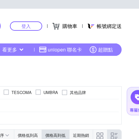
購物車
帳號綁定送
登入
看更多
uniopen 聯名卡
超贈點
其他品牌
TESCOMA
UMBRA
序
價格低到高
價格高到低
近期熱銷