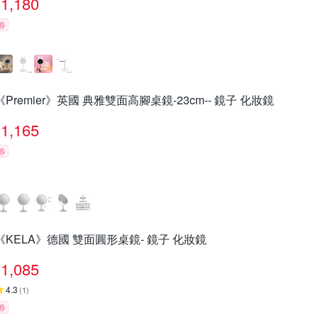
1,180
券
《Premier》英國 典雅雙面高腳桌鏡-23cm-- 鏡子 化妝鏡
1,165
券
《KELA》德國 雙面圓形桌鏡- 鏡子 化妝鏡
1,085
4.3
(
1
)
券