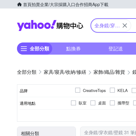
首頁
拍賣
企業/大宗採購入口
合作招商
App下載
Yahoo購物中心
全身鏡/穿衣
鏡/壁鏡
全部分類
點換券
登記送
家具/寢具/收納/修繕
家飾/織品/雜貨
CreativeTops
KELA
品牌
臥室
桌面
攜帶型
適用地點
品牌名稱
僅可桌上擺放
不需組裝
化妝鏡
否
可釘掛；但商品不含釘
桌鏡
需DIY自行組裝
手拿
壁鏡
使用方式
組裝方式
種類
黏貼/釘掛
全身鏡/穿衣鏡/壁鏡 31 
相關分類