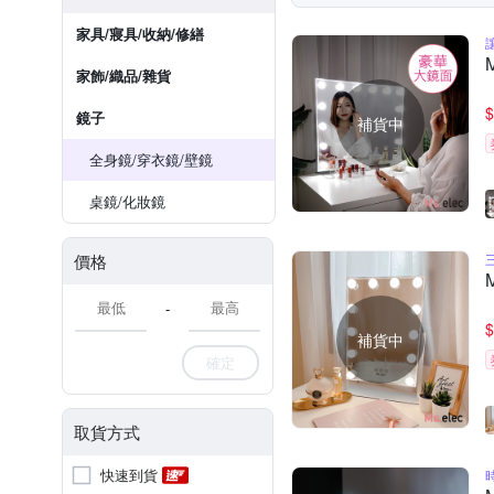
家具/寢具/收納/修繕
家飾/織品/雜貨
$
鏡子
補貨中
全身鏡/穿衣鏡/壁鏡
桌鏡/化妝鏡
價格
-
$
補貨中
確定
取貨方式
快速到貨