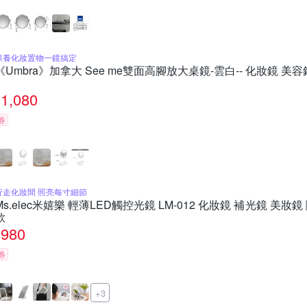
保養化妝置物一鏡搞定
《Umbra》加拿大 See me雙面高腳放大桌鏡-雲白-- 化妝鏡 美容
1,080
券
行走化妝間 照亮每寸細節
Ms.elec米嬉樂 輕薄LED觸控光鏡 LM-012 化妝鏡 補光鏡 美妝
款
980
券
+3