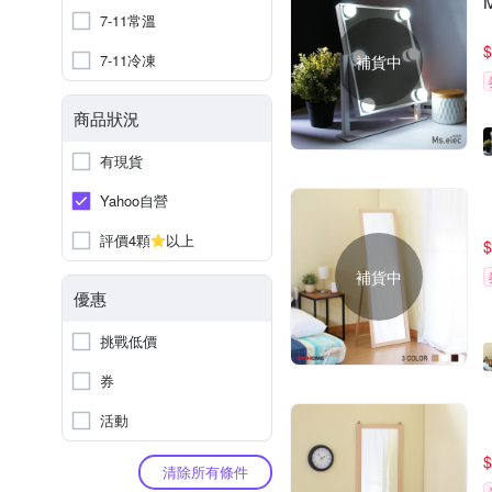
7-11常溫
$
7-11冷凍
補貨中
商品狀況
有現貨
Yahoo自營
評價4顆
以上
$
補貨中
優惠
挑戰低價
券
活動
$
清除所有條件