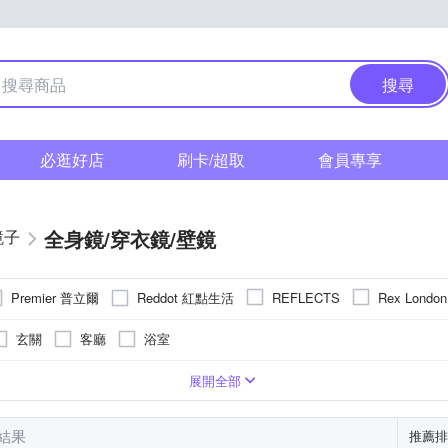
搜尋
必逛好店
刷卡/超取
會員專享
全身鏡/穿衣鏡/壁鏡
鏡子
Premier 普立爾
Reddot 紅點生活
REFLECTS
Rex London
玄關
客廳
浴室
勾
可立擺
立鏡
可釘掛；商品內含釘勾
可壁掛
可吊掛
展開全部
筆結果
推薦排