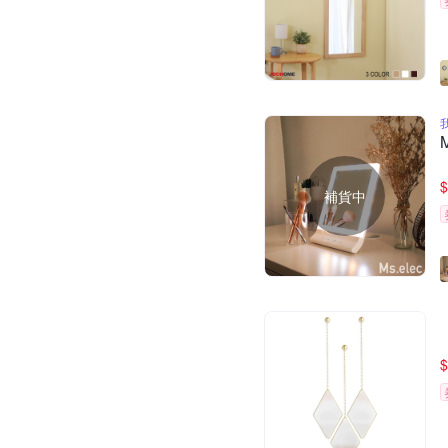
$
補貨中
$