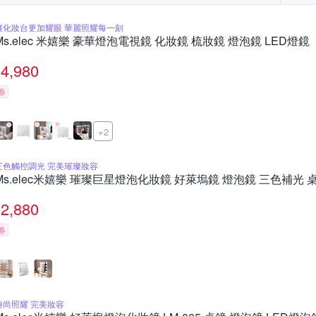
讓化妝台更加耀眼 華麗照耀每一刻
Ms.elec 米嬉樂 豪華燈泡電視鏡 化妝鏡 梳妝鏡 燈泡鏡 LED燈鏡
4,980
券
+2
三色觸控調光 完美璀璨妝容
Ms.elec米嬉樂 璀璨巨星燈泡化妝鏡 好萊塢鏡 燈泡鏡 三色補光 
2,880
券
時尚照耀 完美妝容