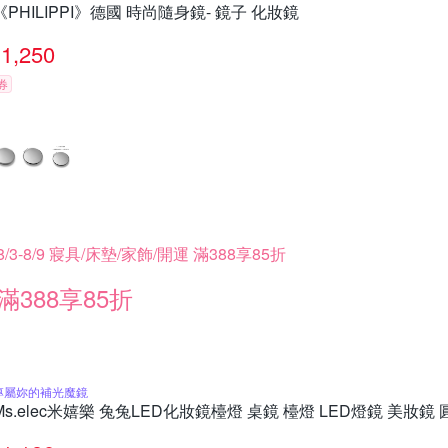
《PHILIPPI》德國 時尚隨身鏡- 鏡子 化妝鏡
1,250
券
8/3-8/9 寢具/床墊/家飾/開運 滿388享85折
滿388享85折
專屬妳的補光魔鏡
Ms.elec米嬉樂 兔兔LED化妝鏡檯燈 桌鏡 檯燈 LED燈鏡 美妝鏡 