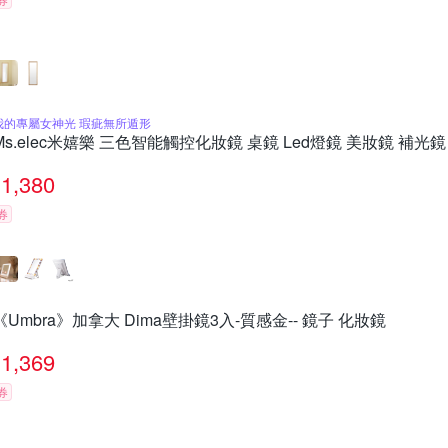
我的專屬女神光 瑕疵無所遁形
Ms.elec米嬉樂 三色智能觸控化妝鏡 桌鏡 Led燈鏡 美妝鏡 補光鏡
1,380
券
《Umbra》加拿大 Dima壁掛鏡3入-質感金-- 鏡子 化妝鏡
1,369
券