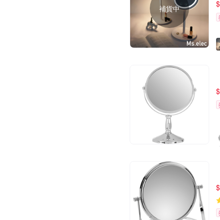
$
補貨中
$
$