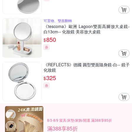
可置物、雙面翻轉
《tescoma》歐洲 Lagoon雙面高腳放大桌鏡-
白13cm-- 化妝鏡 美容放大桌鏡
850
$
券
《REFLECTS》德國 圓型雙面隨身鏡-白-- 鏡子
化妝鏡
325
$
券
8/3-8/9 寢具/床墊/家飾/開運 滿388享85折
滿388享85折