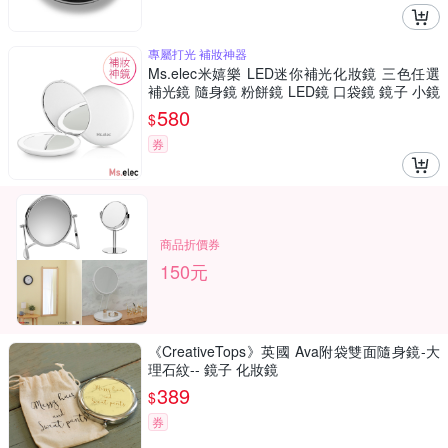
專屬打光 補妝神器
Ms.elec米嬉樂 LED迷你補光化妝鏡 三色任選
補光鏡 隨身鏡 粉餅鏡 LED鏡 口袋鏡 鏡子 小鏡
子 圓鏡
580
$
券
商品折價券
150元
《CreativeTops》英國 Ava附袋雙面隨身鏡-大
理石紋-- 鏡子 化妝鏡
389
$
券