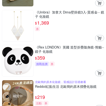
《Umbra》加拿大 Dima壁掛鏡3入-質感金-- 鏡
子 化妝鏡
1,369
$
券
《Rex LONDON》英國 造型折疊隨身鏡-熊貓--
鏡子 化妝鏡
359
$
挑戰低價
券
北歐簡約原木化妝鏡，質感設計百搭耐看
Reddot紅點生活 北歐簡約原木摺疊化妝鏡
補貨中
219
$
活動
券