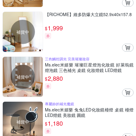
【RICHOME】維多防爆大立鏡52.9x40x157.8
1,999
$
補貨中
券
三色觸控調光 完美璀璨妝容
Ms.elec米嬉樂 璀璨巨星燈泡化妝鏡 好萊塢鏡
燈泡鏡 三色補光 桌鏡 化妝燈鏡 LED燈鏡
補貨中
2,880
$
券
專屬妳的補光魔鏡
Ms.elec米嬉樂 兔兔LED化妝鏡檯燈 桌鏡 檯燈
LED燈鏡 美妝鏡 圓鏡
補貨中
1,180
$
券