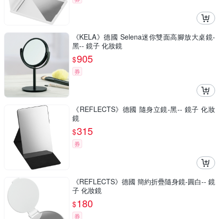
《KELA》德國 Selena迷你雙面高腳放大桌鏡-
黑-- 鏡子 化妝鏡
905
$
券
《REFLECTS》德國 隨身立鏡-黑-- 鏡子 化妝
鏡
315
$
券
《REFLECTS》德國 簡約折疊隨身鏡-圓白-- 鏡
子 化妝鏡
180
$
券