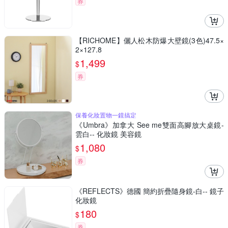
券
【RICHOME】儷人松木防爆大壁鏡(3色)47.5×
2×127.8
1,499
$
券
保養化妝置物一鏡搞定
《Umbra》加拿大 See me雙面高腳放大桌鏡-
雲白-- 化妝鏡 美容鏡
1,080
$
券
《REFLECTS》德國 簡約折疊隨身鏡-白-- 鏡子
化妝鏡
180
$
券