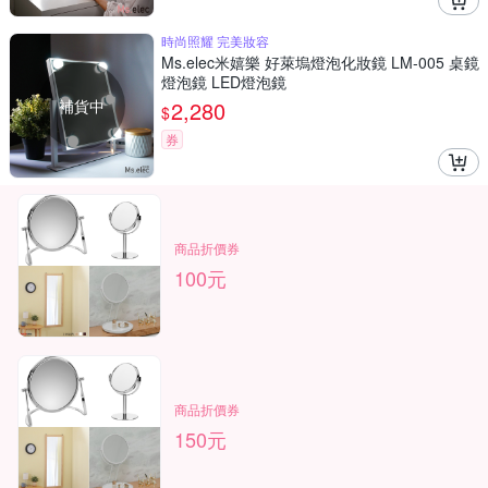
時尚照耀 完美妝容
Ms.elec米嬉樂 好萊塢燈泡化妝鏡 LM-005 桌鏡
燈泡鏡 LED燈泡鏡
補貨中
2,280
$
券
商品折價券
100元
商品折價券
150元