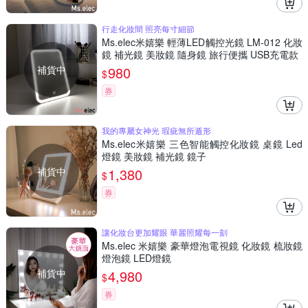
行走化妝間 照亮每寸細節
Ms.elec米嬉樂 輕薄LED觸控光鏡 LM-012 化妝
鏡 補光鏡 美妝鏡 隨身鏡 旅行便攜 USB充電款
補貨中
980
$
券
我的專屬女神光 瑕疵無所遁形
Ms.elec米嬉樂 三色智能觸控化妝鏡 桌鏡 Led
燈鏡 美妝鏡 補光鏡 鏡子
補貨中
1,380
$
券
讓化妝台更加耀眼 華麗照耀每一刻
Ms.elec 米嬉樂 豪華燈泡電視鏡 化妝鏡 梳妝鏡
燈泡鏡 LED燈鏡
補貨中
4,980
$
券