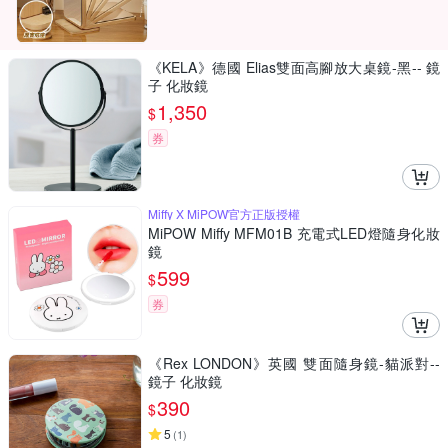
《KELA》德國 Elias雙面高腳放大桌鏡-黑-- 鏡
子 化妝鏡
1,350
$
券
Miffy X MiPOW官方正版授權
MiPOW Miffy MFM01B 充電式LED燈隨身化妝
鏡
599
$
券
《Rex LONDON》英國 雙面隨身鏡-貓派對--
鏡子 化妝鏡
390
$
5
(
1
)