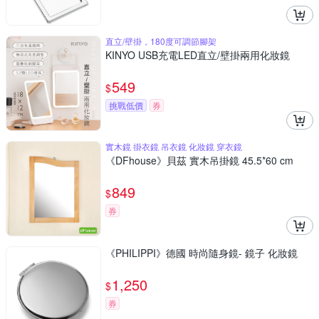
直立/壁掛，180度可調節腳架
KINYO USB充電LED直立/壁掛兩用化妝鏡
549
$
挑戰低價
券
實木鏡 掛衣鏡 吊衣鏡 化妝鏡 穿衣鏡
《DFhouse》貝茲 實木吊掛鏡 45.5*60 cm
849
$
券
《PHILIPPI》德國 時尚隨身鏡- 鏡子 化妝鏡
1,250
$
券