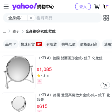
Yahoo購物中心
登入
全身鏡/穿
衣鏡/壁鏡
鏡子
全身鏡/穿衣鏡/壁鏡
品牌
快速到貨
有現貨
挑戰低價
價格低到高
適用
《KELA》德國 雙面圓形桌鏡- 鏡子 化妝鏡
1,085
$
4.3
(
1
)
券
《KELA》德國 雙面高腳放大桌鏡-銀-- 鏡子 化
妝鏡
615
$