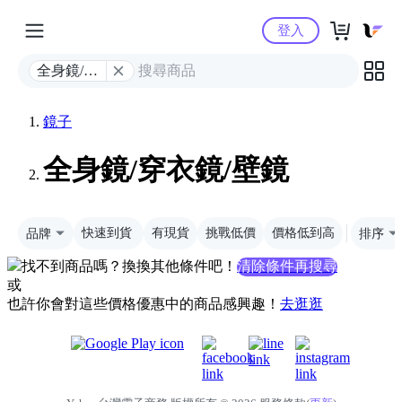
Yahoo購物中心
登入
全身鏡/穿
衣鏡/壁鏡
鏡子
全身鏡/穿衣鏡/壁鏡
品牌
快速到貨
有現貨
挑戰低價
價格低到高
排序
找不到商品嗎？換換其他條件吧！
清除條件再搜尋
或
也許你會對這些價格優惠中的商品感興趣！
去逛逛