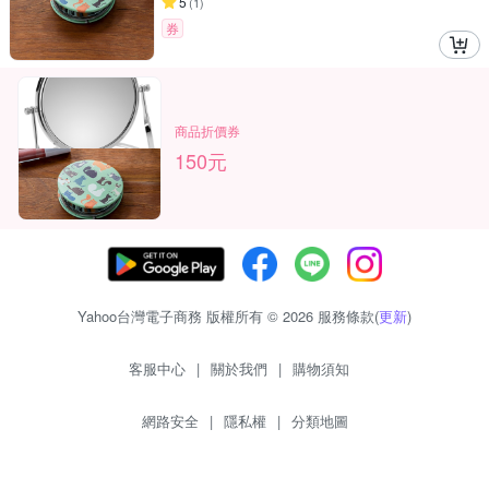
5
(
1
)
券
商品折價券
150元
Yahoo台灣電子商務 版權所有 © 2026 服務條款(
更新
)
客服中心
|
關於我們
|
購物須知
網路安全
|
隱私權
|
分類地圖