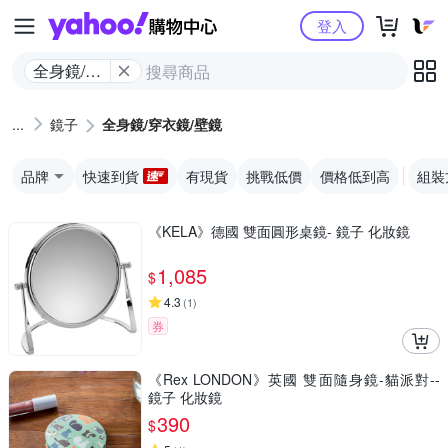
Yahoo購物中心
登入
全身鏡/穿
衣鏡/壁鏡
鏡子
全身鏡/穿衣鏡/壁鏡
品牌
快速到貨
有現貨
挑戰低價
價格低到高
組裝
《KELA》德國 雙面圓形桌鏡- 鏡子 化妝鏡
1,085
$
4.3
(
1
)
券
《Rex LONDON》英國 雙面隨身鏡-貓派對--
鏡子 化妝鏡
390
$