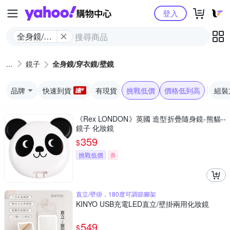
Yahoo購物中心
登入
全身鏡/穿
衣鏡/壁鏡
鏡子
全身鏡/穿衣鏡/壁鏡
品牌
快速到貨
有現貨
挑戰低價
價格低到高
組裝
《Rex LONDON》英國 造型折疊隨身鏡-熊貓--
鏡子 化妝鏡
359
$
挑戰低價
券
直立/壁掛，180度可調節腳架
KINYO USB充電LED直立/壁掛兩用化妝鏡
549
$