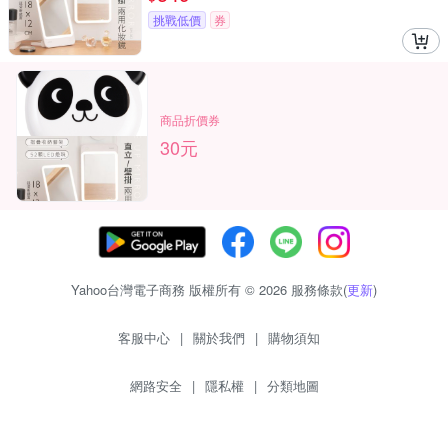
挑戰低價
券
商品折價券
30元
Yahoo台灣電子商務 版權所有 © 2026 服務條款(
更新
)
客服中心
|
關於我們
|
購物須知
網路安全
|
隱私權
|
分類地圖