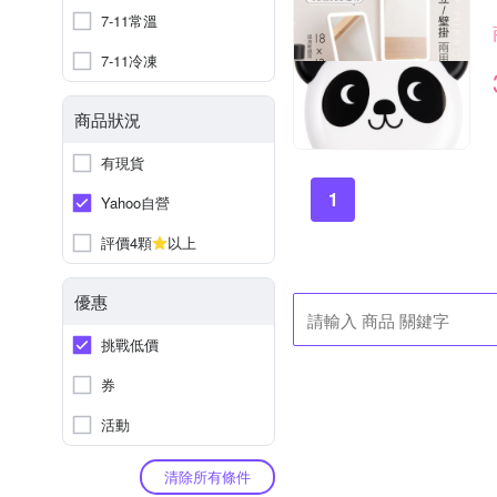
7-11常溫
7-11冷凍
商品狀況
有現貨
1
Yahoo自營
評價4顆
以上
優惠
挑戰低價
券
活動
清除所有條件