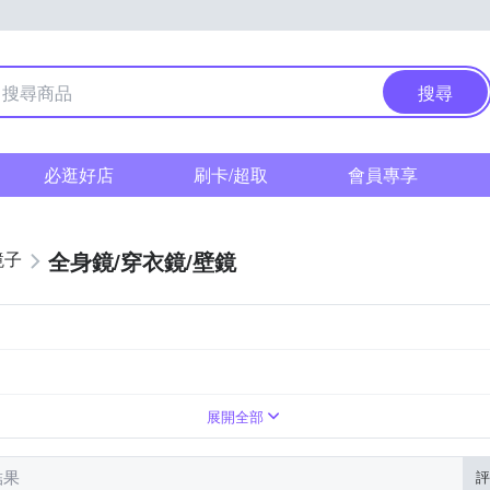
搜尋
必逛好店
刷卡/超取
會員專享
全身鏡/穿衣鏡/壁鏡
鏡子
否
玄關
臥室
展開全部
結果
評