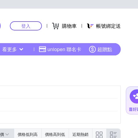
購物車
帳號綁定送
登入
看更多
uniopen 聯名卡
超贈點
價
價格低到高
價格高到低
近期熱銷