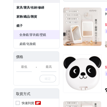
家具/寢具/收納/修繕
家飾/織品/雜貨
$
鏡子
全身鏡/穿衣鏡/壁鏡
桌鏡/化妝鏡
價格
-
$
確定
取貨方式
快速到貨