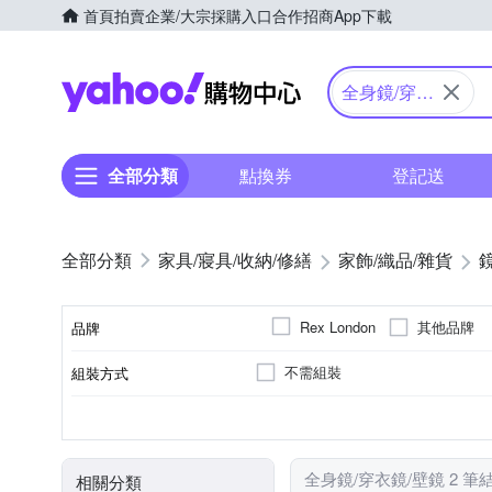
首頁
拍賣
企業/大宗採購入口
合作招商
App下載
Yahoo購物中心
全身鏡/穿衣
鏡/壁鏡
全部分類
點換券
登記送
家具/寢具/收納/修繕
家飾/織品/雜貨
其他品牌
Rex London
品牌
不需組裝
組裝方式
品牌名稱
攜帶型
可壁掛
化妝鏡
可釘掛；但商品不含釘勾
客廳
可立擺
桌鏡
桌面
手拿
適用地點
使用方式
種類
黏貼/釘掛
全身鏡/穿衣鏡/壁鏡 2 筆
相關分類