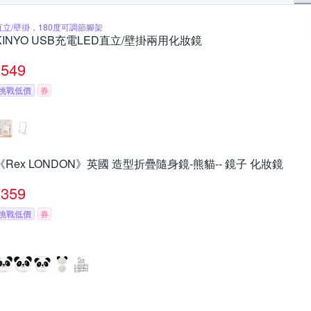
直立/壁掛，180度可調節腳架
KINYO USB充電LED直立/壁掛兩用化妝鏡
549
挑戰低價
券
《Rex LONDON》英國 造型折疊隨身鏡-熊貓-- 鏡子 化妝鏡
359
挑戰低價
券