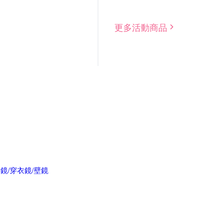
更多活動商品
身鏡/穿衣鏡/壁鏡