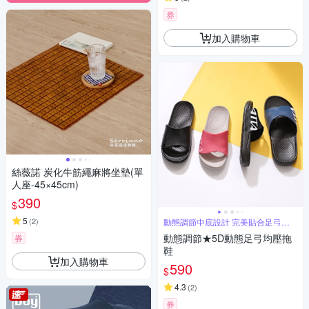
券
加入購物車
絲薇諾 炭化牛筋繩麻將坐墊(單
人座-45×45cm)
390
$
5
(
2
)
動態調節中底設計 完美貼合足弓曲
線
動態調節★5D動態足弓均壓拖
券
鞋
加入購物車
590
$
4.3
(
2
)
券