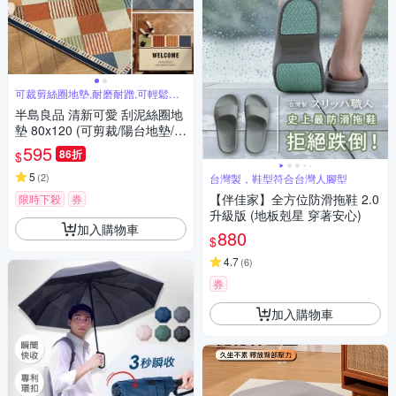
可裁剪絲圈地墊,耐磨耐蹭,可輕鬆刮
泥除沙
半島良品 清新可愛 刮泥絲圈地
墊 80x120 (可剪裁/陽台地墊/玄
關地墊/侘寂風/棋格盤)
595
86折
$
5
(
2
)
台灣製，鞋型符合台灣人腳型
【伴佳家】全方位防滑拖鞋 2.0
限時下殺
券
升級版 (地板剋星 穿著安心)
加入購物車
880
$
4.7
(
6
)
券
加入購物車