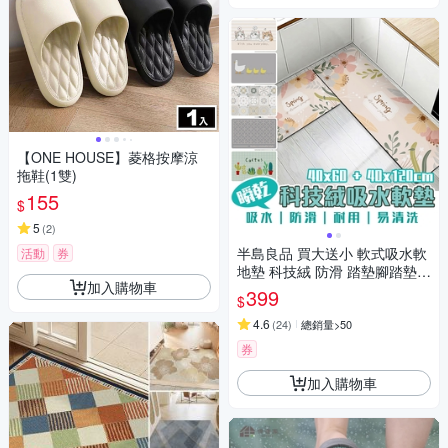
【ONE HOUSE】菱格按摩涼
拖鞋(1雙)
155
$
5
(
2
)
半島良品 買大送小 軟式吸水軟
活動
券
地墊 科技絨 防滑 踏墊腳踏墊
加入購物車
仿珪藻土
399
$
4.6
(
24
)
總銷量>50
券
加入購物車