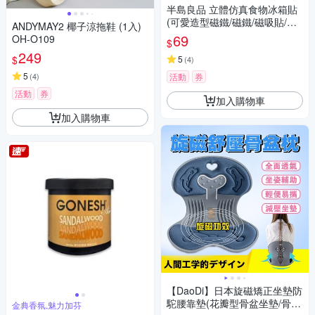
半島良品 立體仿真食物冰箱貼
(可愛造型磁鐵/磁鐵/磁吸貼/麵
ANDYMAY2 椰子涼拖鞋 (1入)
包/水果/點心/冰淇淋)
69
OH-O109
$
249
$
5
(
4
)
5
(
4
)
活動
券
活動
券
加入購物車
加入購物車
【DaoDi】日本旋磁矯正坐墊防
駝腰靠墊(花瓣型骨盆坐墊/骨盆
金典香氛,魅力加芬