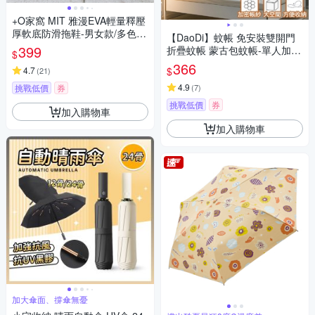
+O家窩 MIT 雅漫EVA輕量釋壓
厚軟底防滑拖鞋-男女款/多色可
【DaoDi】蚊帳 免安裝雙開門
選
399
折疊蚊帳 蒙古包蚊帳-單人加大
$
(附收納袋 雙開門宿舍蚊帳 摺
366
$
4.7
(
21
)
疊蚊帳)
4.9
挑戰低價
券
(
7
)
挑戰低價
券
加入購物車
加入購物車
加大傘面、撐傘無憂