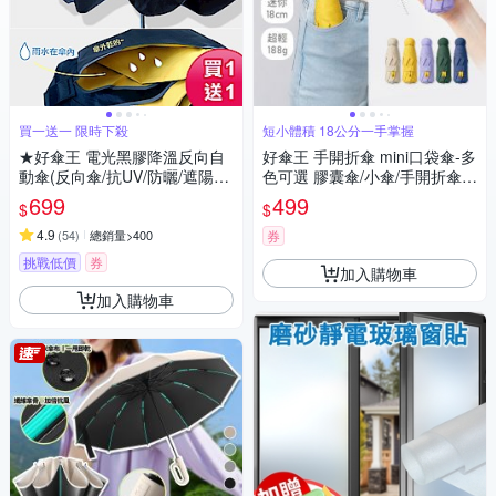
買一送一 限時下殺
短小體積 18公分一手掌握
★好傘王 電光黑膠降溫反向自
好傘王 手開折傘 mini口袋傘-多
動傘(反向傘/抗UV/防曬/遮陽傘/
色可選 膠囊傘/小傘/手開折傘/
自動雨傘/摺疊傘降溫)(買1送1)
黑膠布/摺疊傘/小雨傘/輕量傘/
699
499
$
$
折疊傘/迷你傘/防曬
4.9
(
54
)
總銷量>400
券
挑戰低價
券
加入購物車
加入購物車