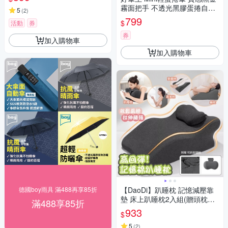
霧面把手 不透光黑膠蛋捲自動
5
(
2
)
傘(多色可選)(買1送1)
799
$
活動
券
券
加入購物車
加入購物車
德國boy雨具 滿488再享85折
【DaoDi】趴睡枕 記憶減壓靠
墊 床上趴睡枕2入組(贈頭枕午
滿488享85折
睡枕 靠枕 腰靠 床頭靠枕)
933
$
5
(
2
)