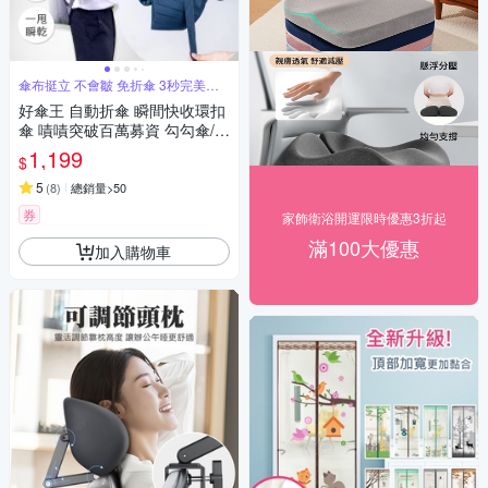
傘布挺立 不會皺 免折傘 3秒完美收
傘
好傘王 自動折傘 瞬間快收環扣
傘 嘖嘖突破百萬募資 勾勾傘/折
疊傘/摺疊傘/自動折傘/雨傘/防
1,199
$
曬傘/大傘
5
(
8
)
總銷量>50
券
家飾衛浴開運限時優惠3折起
滿100大優惠
加入購物車