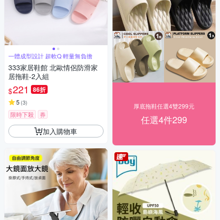
一體成型設計 超軟Q 輕量無負擔
333家居鞋館 北歐情侶防滑家
居拖鞋-2入組
221
86折
$
5
(
3
)
厚底拖鞋任選4雙299元
限時下殺
券
任選4件299
加入購物車