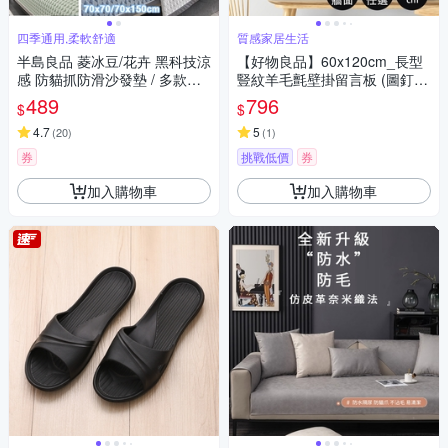
四季通用,柔軟舒適
質感家居生活
半島良品 菱冰豆/花卉 黑科技涼
【好物良品】60x120cm_長型
感 防貓抓防滑沙發墊 / 多款任
豎紋羊毛氈壁掛留言板 (圖釘公
選 (可洗衣機洗 多款顏色可挑
佈欄 便簽板 照片牆貼 佈告欄
489
796
$
$
選 扶手巾)
留言板)
4.7
5
(
20
)
(
1
)
券
挑戰低價
券
加入購物車
加入購物車