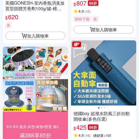
枕 /護腰坐墊 /美臀坐墊/椅墊)
807
美國GONESH-室內香氛消臭放
86折
$
置型固體芳香劑100g/罐-檀香
4.9
(
10
)
(靜置型薰香膏,居家空間擴香,
620
$
限時下殺
券
除食物異味,長效約8週)
券
加入購物車
加入購物車
德國boy 超潑水防風三折自動
開收傘(多色任選)
425
8/3-8/9 寢具/床墊/家飾/開運 滿388享85折
86折
$
滿388享85折
4.9
(
16
)
總銷量>100