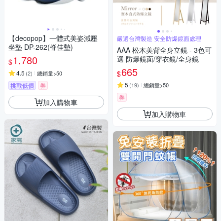
【decopop】一體式美姿減壓
嚴選台灣製造 安全防爆鏡面處理
坐墊 DP-262(脊佳墊)
AAA 松木美背全身立鏡 - 3色可
1,780
選 防爆鏡面/穿衣鏡/全身鏡
$
665
$
4.5
(
2
)
總銷量>50
5
挑戰低價
券
(
19
)
總銷量>50
券
加入購物車
加入購物車