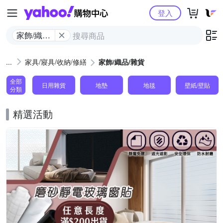
Yahoo購物中心
登入
家飾/織品/
雜貨
家具/寢具/收納/修繕
家飾/織品/雜貨
全部
日用雜貨
地墊
地毯
壁紙/壁貼
分類
精選活動