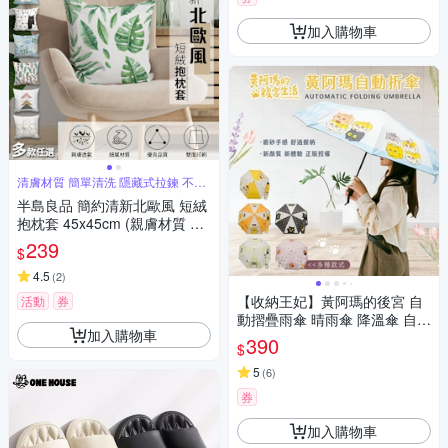
加入購物車
清膚材質 簡單清洗 隱藏式拉鍊 不刮
皮膚
半島良品 簡約清新北歐風 短絨
抱枕套 45x45cm (親膚材質 抱
枕套 絨抱枕套 簡約抱枕套)
239
$
4.5
(
2
)
【收納王妃】黃阿瑪的後宮 自
活動
券
動摺疊雨傘 晴雨傘 降溫傘 自動
加入購物車
傘 折疊傘 遮陽傘 貓咪
390
$
5
(
6
)
券
加入購物車