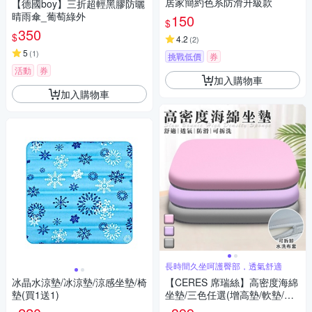
居家簡約色系防滑升級款
【德國boy】三折超輕黑膠防曬
晴雨傘_葡萄綠外
150
$
350
$
4.2
(
2
)
5
(
1
)
挑戰低價
券
活動
券
加入購物車
加入購物車
長時間久坐呵護臀部，透氣舒適
冰晶水涼墊/冰涼墊/涼感坐墊/椅
【CERES 席瑞絲】高密度海綿
墊(買1送1)
坐墊/三色任選(增高墊/軟墊/沙
發墊/透氣坐墊/椅墊)(B016)