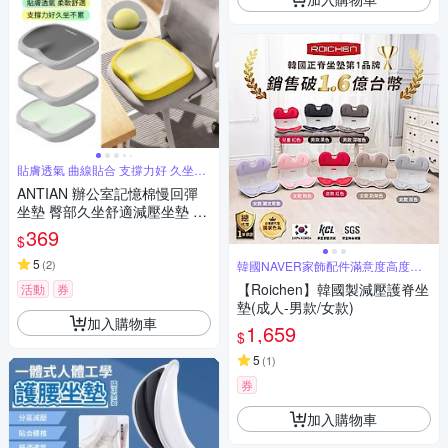
貼膚透氣 曲線貼合 支撐力好 久坐不
累
ANTIAN 辦公室記憶棉慢回彈
坐墊 臀部久坐舒適減壓坐墊 車
用坐墊 痔瘡墊 孕婦墊
369
$
5
(
2
)
韓國NAVER家飾配件滿意度高度認
證
【Roichen】韓國製減壓護脊坐
活動
券
墊(成人-男款/女款)
加入購物車
1,659
$
5
(
1
)
券
加入購物車