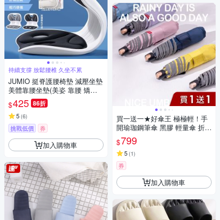
持續支撐 放鬆腰椎 久坐不累
JUMIO 挺脊護腰椅墊 減壓坐墊
美體靠腰坐墊(美姿 靠腰 矯正
護腰椅墊)
425
86折
$
5
(
6
)
買一送一★好傘王 極極輕！手
開瑜珈鋼筆傘 黑膠 輕量傘 折疊
挑戰低價
券
傘 雨傘 晴雨兩用 夜光條
799
$
加入購物車
5
(
1
)
券
加入購物車