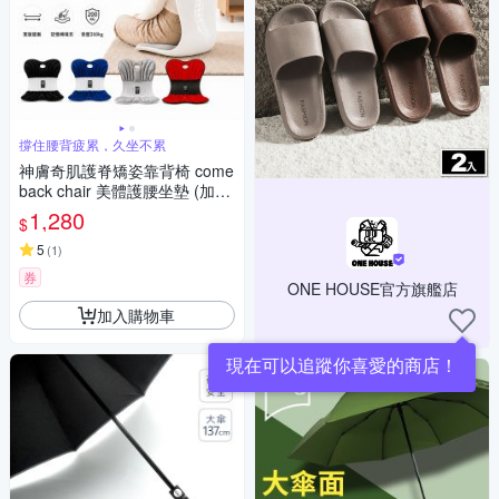
撐住腰背疲累，久坐不累
神膚奇肌護脊矯姿靠背椅 come
back chair 美體護腰坐墊 (加大
加厚 高承重)
1,280
$
5
(
1
)
券
ONE HOUSE官方旗艦店
加入購物車