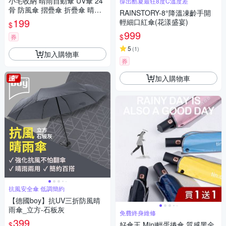
小宅收納 晴雨自動傘 UV傘 24
撐出酷夏最狂8度C溫度差
骨 防風傘 摺疊傘 折疊傘 晴雨
RAINSTORY-8°降溫凍齡手開
傘 遮陽傘 雨傘 自動傘 防風傘
199
輕細口紅傘(花漾盛宴)
$
太陽傘 大傘 通勤
999
$
券
5
(
1
)
加入購物車
券
加入購物車
抗風安全傘 低調簡約
【德國boy】抗UV三折防風晴
雨傘_立方-石板灰
免費終身維修
399
$
好傘王 Mini輕蛋捲傘 質感黑金