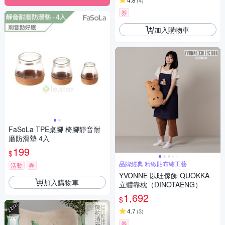
(
4
)
券
加入購物車
FaSoLa TPE桌腳 椅腳靜音耐
磨防滑墊 4入
199
$
品牌經典 精緻貼布繡工藝
活動
券
YVONNE 以旺傢飾 QUOKKA
加入購物車
立體靠枕（DINOTAENG）
1,692
$
4.7
(
3
)
券