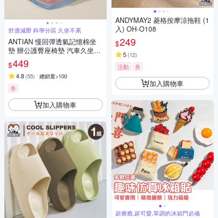
ANDYMAY2 菱格按摩涼拖鞋 (1
入) OH-O108
舒適減壓 科學分區 久坐不累
249
ANTIAN 慢回彈透氣記憶棉坐
$
墊 辦公護臀座椅墊 汽車久坐舒
5
(
12
)
適屁股墊 學生教室宿舍凳子墊
449
$
活動
券
4.8
(
55
)
總銷量>100
加入購物車
券
加入購物車
超療癒,超可愛,單調的冰箱門必備