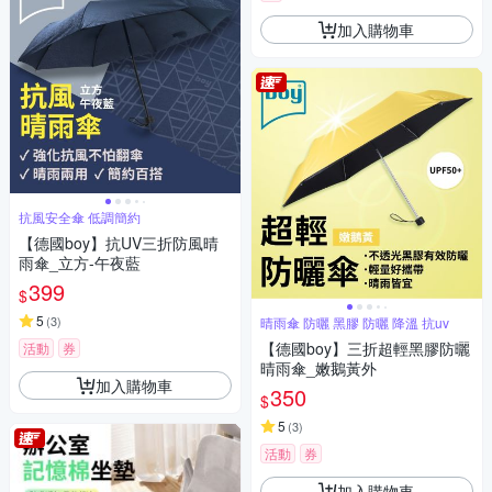
加入購物車
抗風安全傘 低調簡約
【德國boy】抗UV三折防風晴
雨傘_立方-午夜藍
399
$
5
(
3
)
晴雨傘 防曬 黑膠 防曬 降溫 抗uv
【德國boy】三折超輕黑膠防曬
活動
券
晴雨傘_嫩鵝黃外
加入購物車
350
$
5
(
3
)
活動
券
加入購物車