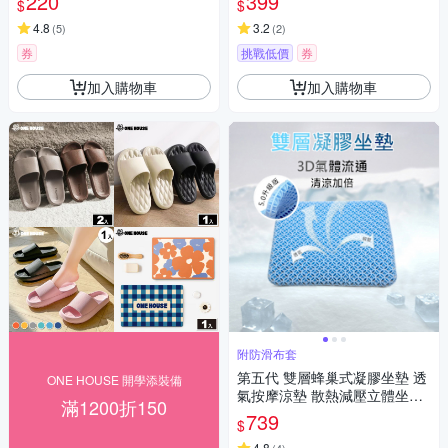
220
399
$
$
4.8
3.2
(
5
)
(
2
)
券
挑戰低價
券
加入購物車
加入購物車
附防滑布套
第五代 雙層蜂巢式凝膠坐墊 透
ONE HOUSE 開學添裝備
氣按摩涼墊 散熱減壓立體坐墊
滿1200折150
(買1送1)
739
$
4.8