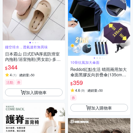
鏤空排水，透氣速乾無異味
日本霜山 日式EVA厚底防滑室
內拖鞋/浴室拖鞋(男女款)-多色
10骨抗風加大傘面
可選
344
$
Reddot紅點生活 晴雨兩用加大
傘面黑膠反向折疊傘(135cm加
4
(
1
)
總銷量>50
大傘面)
359
活動
券
$
4.6
(
9
)
總銷量>50
加入購物車
券
加入購物車