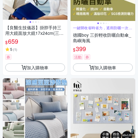
【良醫生技儀器】掛脖手持三
一鍵開收省時省力，遮雨防曬一次到
位
用大鏡面放大鏡17x24cm(三合
德國boy 三折輕收防曬自動傘_
一老人放大鏡 閱讀放大鏡 手機
659
島嶼海風
$
螢幕放大鏡 老花眼鏡)
399
$
5
(
1
)
券
活動
券
加入購物車
加入購物車