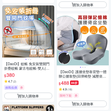
加入購物車
【DaoDi】蚊帳 免安裝雙開門
折疊蚊帳 蒙古包蚊帳-雙人(附
【DaoDi】護腰坐墊靠背墊一體
收納袋 雙開門宿舍蚊帳 摺疊蚊
380
$
辦公腰靠墊(回彈椅墊 減壓坐墊
帳)
美臀坐墊 椅墊)
4.7
488
(
2
)
86折
$
挑戰低價
券
4.9
(
18
)
限時下殺
券
加入購物車
加入購物車