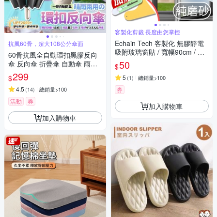
客製化剪裁 長度由您掌控
Echain Tech 客製化 無膠靜電
抗風60骨，超大108公分傘面
吸附玻璃窗貼 / 寬幅90cm / 每
60骨抗風全自動環扣黑膠反向
單位10cm / 共9款
50
傘 反向傘 折疊傘 自動傘 雨傘
$
遮陽傘 樂豐生活
299
$
5
(
1
)
總銷量>100
4.5
(
14
)
總銷量>100
券
活動
券
加入購物車
加入購物車