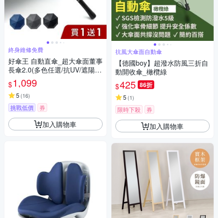
終身維修免費
抗風大傘面自動傘
好傘王 自動直傘_超大傘面董事
【德國boy】超潑水防風三折自
長傘2.0(多色任選/抗UV/遮陽
動開收傘_橄欖綠
傘/防風/自動雨傘/防潑水)(買1
1,099
425
$
86折
$
送1)
5
(
16
)
5
(
1
)
挑戰低價
券
限時下殺
券
加入購物車
加入購物車