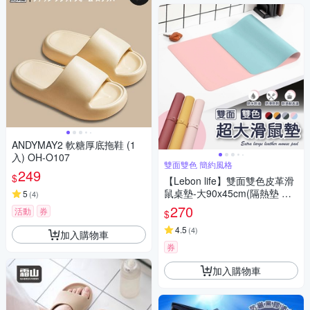
ANDYMAY2 軟糖厚底拖鞋 (1
入) OH-O107
雙面雙色 簡約風格
249
$
【Lebon life】雙面雙色皮革滑
鼠桌墊-大90x45cm(隔熱墊 滑
5
(
4
)
鼠墊 止滑墊 辦公 書桌)
270
活動
券
$
4.5
(
4
)
加入購物車
券
加入購物車