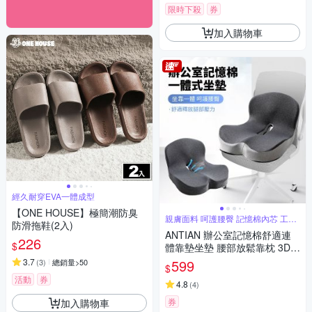
限時下殺
券
加入購物車
經久耐穿EVA一體成型
【ONE HOUSE】極簡潮防臭
親膚面料 呵護腰臀 記憶棉內芯 工學
防滑拖鞋(2入)
設計
ANTIAN 辦公室記憶棉舒適連
226
$
體靠墊坐墊 腰部放鬆靠枕 3D立
體臀部減壓坐墊 痔瘡墊 車用坐
3.7
599
(
3
)
總銷量>50
$
墊
活動
券
4.8
(
4
)
券
加入購物車