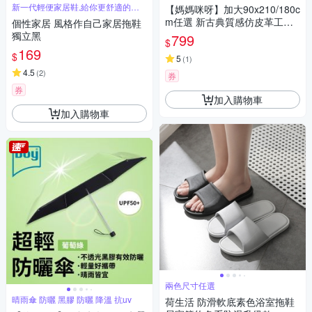
新一代輕便家居鞋,給你更舒適的個
【媽媽咪呀】加大90x210/180c
性家居
m任選 新古典質感仿皮革工業
個性家居 風格作自己家居拖鞋
風防水防貓抓沙發墊(沙發套 坐
獨立黑
799
$
墊 保潔墊)
169
$
5
(
1
)
4.5
(
2
)
券
券
加入購物車
加入購物車
兩色尺寸任選
晴雨傘 防曬 黑膠 防曬 降溫 抗uv
荷生活 防滑軟底素色浴室拖鞋