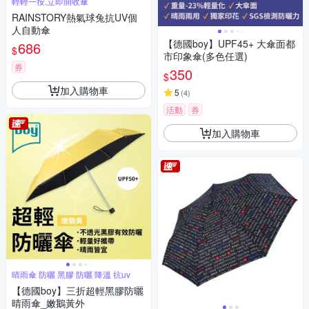
輕輕一按,立即開收傘
RAINSTORY熱氣球兔抗UV個
人自動傘
【德國boy】UPF45+ 大傘面都
686
$
市印象傘(多色任選)
券
350
$
加入購物車
5
(
4
)
活動
券
加入購物車
晴雨傘 防曬 黑膠 防曬 降溫 抗uv
【德國boy】三折超輕黑膠防曬
晴雨傘_嫩鵝黃外