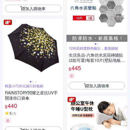
加入購物車
12色高精度顏色輸出，畫面細膩
生活良品-六角仿水泥花磚牆貼
(2款可選)每套10片(壁貼地板貼
紙,復古風格壁紙,仿六角磁磚牆
445
$
貼,DIY防水即撕即貼裝飾材料
貼片,模擬磁磚牆面家飾貼紙)
券
加入購物車
輕盈小巧外出旅行好收納
RAINSTORY閃耀之星抗UV手
開迷你口袋傘
440
$
5
(
1
)
券