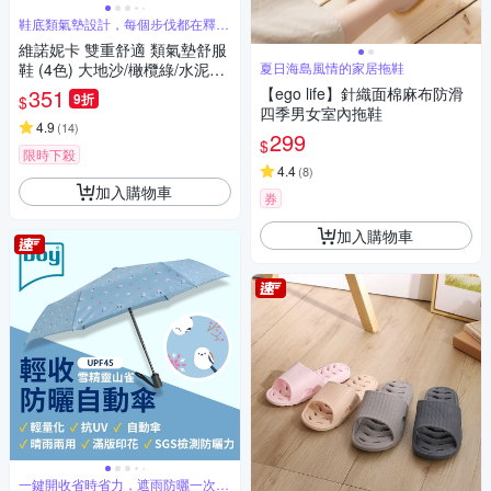
鞋底類氣墊設計，每個步伐都在釋放
壓力
維諾妮卡 雙重舒適 類氣墊舒服
鞋 (4色) 大地沙/橄欖綠/水泥灰/
夏日海島風情的家居拖鞋
櫻桃粉
351
【ego life】針織面棉麻布防滑
9折
$
四季男女室內拖鞋
4.9
(
14
)
299
$
限時下殺
4.4
(
8
)
加入購物車
券
加入購物車
一鍵開收省時省力，遮雨防曬一次到