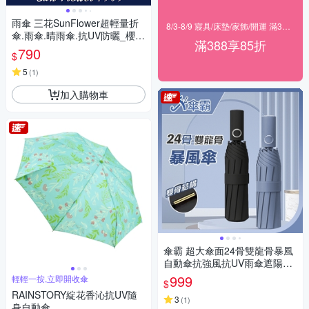
雨傘 三花SunFlower超輕量折
8/3-8/9 寢具/床墊/家飾/開運 滿388享85折
傘.雨傘.晴雨傘.抗UV防曬_櫻花
滿388享85折
粉
790
$
5
(
1
)
加入購物車
傘霸 超大傘面24骨雙龍骨暴風
自動傘抗強風抗UV雨傘遮陽傘-
快
999
輕輕一按,立即開收傘
$
RAINSTORY綻花香沁抗UV隨
3
(
1
)
身自動傘