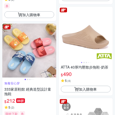
券
加入購物車
ATTA 40厚均壓散步拖鞋-奶茶
490
$
5
(
4
)
無毒安心穿
加入購物車
333家居鞋館 經典造型設計童
拖鞋
212
86折
$
5
(
2
)
限時下殺
券