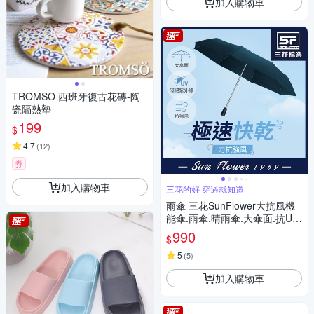
加入購物車
TROMSO 西班牙復古花磚-陶
瓷隔熱墊
199
$
4.7
(
12
)
券
加入購物車
三花的好 穿過就知道
雨傘 三花SunFlower大抗風機
能傘.雨傘.晴雨傘.大傘面.抗UV
防曬_午夜藍
990
$
5
(
5
)
加入購物車