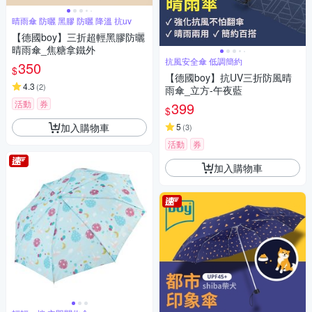
晴雨傘 防曬 黑膠 防曬 降溫 抗uv
【德國boy】三折超輕黑膠防曬
晴雨傘_焦糖拿鐵外
抗風安全傘 低調簡約
350
$
【德國boy】抗UV三折防風晴
4.3
(
2
)
雨傘_立方-午夜藍
活動
券
399
$
加入購物車
5
(
3
)
活動
券
加入購物車