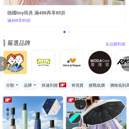
德國boy雨具 滿488再享85折
滿488享85折
嚴選品牌
全品牌列表
分類
品牌
快速到貨
有現貨
挑戰低價
價格低到