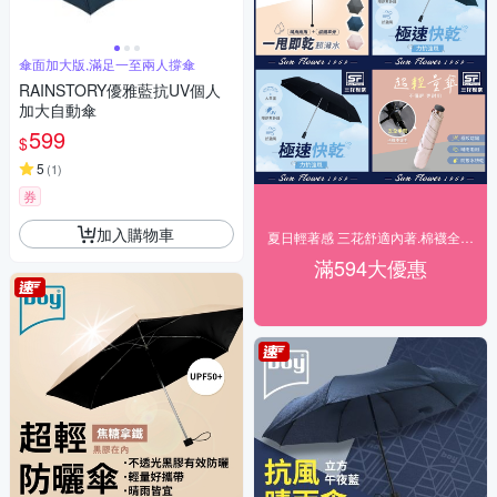
傘面加大版,滿足一至兩人撐傘
RAINSTORY優雅藍抗UV個人
加大自動傘
599
$
5
(
1
)
券
加入購物車
夏日輕著感 三花舒適內著.棉襪全館7折up!
滿594大優惠