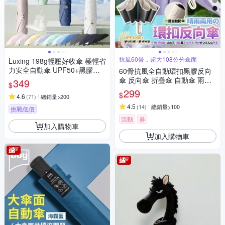
抗風60骨，超大108公分傘面
Luxing 198g輕壓好收傘 極輕省
力安全自動傘 UPF50+黑膠防
60骨抗風全自動環扣黑膠反向
曬陽傘 折疊傘晴雨傘口袋傘 迷
傘 反向傘 折疊傘 自動傘 雨傘
349
$
你輕量傘
遮陽傘 樂豐生活
299
$
4.6
(
71
)
總銷量>200
4.5
(
14
)
總銷量>100
挑戰低價
活動
券
加入購物車
加入購物車