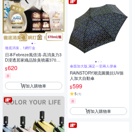
徹底消臭，1網打金
日本Febreze風倍清-高消臭力3
D浸透居家織品除臭噴霧370ml/
金瓶(家飾用品清新,衣物鞋靴除
620
傘面加大版,滿足一至兩人撐傘
$
臭劑,防疫去燒烤味,寢具床墊地
RAINSTORY潮流圖騰抗UV個
毯沙發窗簾適用)
券
人加大自動傘
599
加入購物車
$
5
(
1
)
券
加入購物車