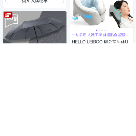
加入購物車
一枕多用 人體工學 舒適貼合 記憶回
彈
HELLO LEIBOO 辦公室午休U
型午睡枕 辦公室午睡枕 外出旅
遊U型頸枕 午覺鏤空趴趴枕
399
$
4.7
(
2
)
券
加入購物車
抗風安全傘 低調簡約
【德國boy】抗UV三折防風晴
雨傘_立方-石板灰
399
$
5
(
2
)
活動
券
加入購物車