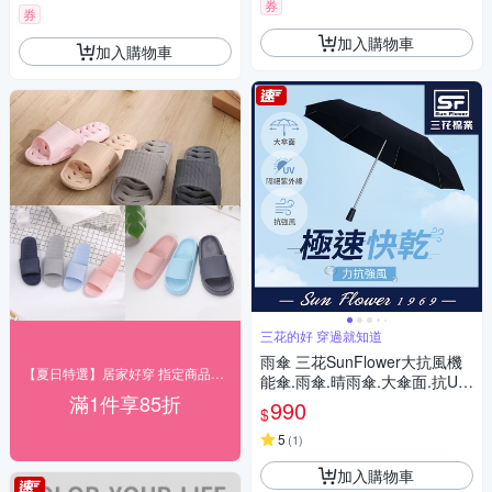
券
券
加入購物車
加入購物車
三花的好 穿過就知道
雨傘 三花SunFlower大抗風機
【夏日特選】居家好穿 指定商品85折起
能傘.雨傘.晴雨傘.大傘面.抗UV
滿1件享85折
防曬_沉穩黑
990
$
5
(
1
)
加入購物車