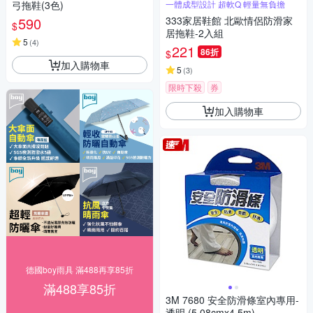
弓拖鞋(3色)
一體成型設計 超軟Q 輕量無負擔
590
333家居鞋館 北歐情侶防滑家
$
居拖鞋-2入組
5
(
4
)
221
86折
$
加入購物車
5
(
3
)
限時下殺
券
加入購物車
德國boy雨具 滿488再享85折
滿488享85折
3M 7680 安全防滑條室內專用-
透明 (5.08cmx4.5m)