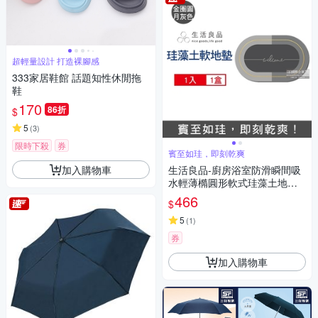
超輕量設計 打造裸腳感
333家居鞋館 話題知性休閒拖
鞋
170
86折
$
5
(
3
)
限時下殺
券
賓至如珪，即刻乾爽
加入購物車
生活良品-廚房浴室防滑瞬間吸
水輕薄橢圓形軟式珪藻土地墊1
入/卷 2款可選 (耐摔不破裂,可
466
$
洗衣機清洗,浴室踏墊,防滑踏墊,
門口墊,吸水踏墊)
5
(
1
)
券
加入購物車