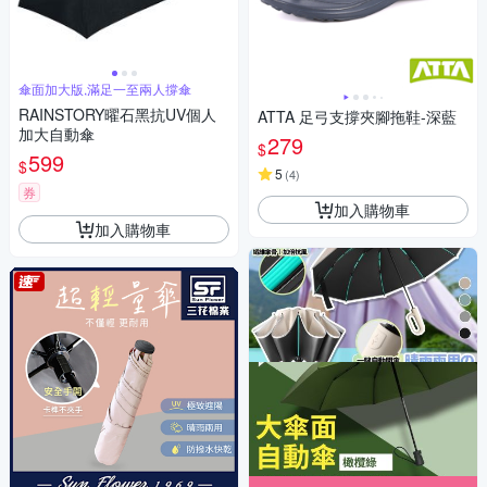
傘面加大版,滿足一至兩人撐傘
RAINSTORY曜石黑抗UV個人
ATTA 足弓支撐夾腳拖鞋-深藍
加大自動傘
279
$
599
$
5
(
4
)
券
加入購物車
加入購物車