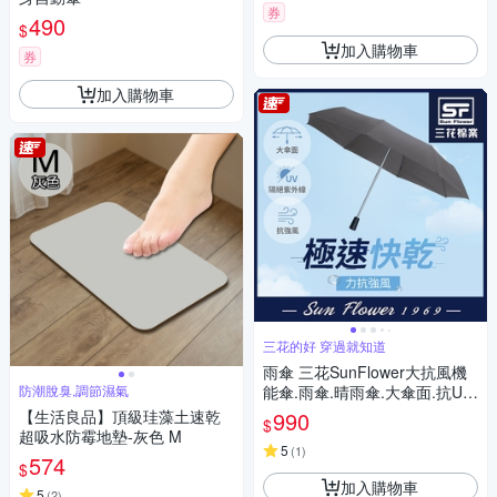
券
490
$
加入購物車
券
加入購物車
三花的好 穿過就知道
雨傘 三花SunFlower大抗風機
防潮脫臭,調節濕氣
能傘.雨傘.晴雨傘.大傘面.抗UV
防曬_迷霧灰
【生活良品】頂級珪藻土速乾
990
$
超吸水防霉地墊-灰色 M
5
(
1
)
574
$
加入購物車
5
(
2
)