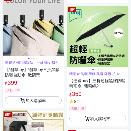
黑膠塗層防曬隔熱，一鍵開收省時省
力
【德國boy】德國boy三折黑膠
晴雨傘 防曬 黑膠 防曬 降溫 抗uv
防曬自動傘_嫩鵝黃
【德國boy】三折超輕黑膠防曬
399
$
晴雨傘_葡萄綠外
活動
券
350
$
加入購物車
5
(
1
)
活動
券
加入購物車