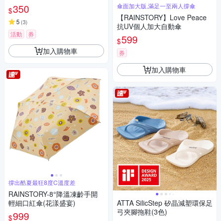
350
傘面加大版,滿足一至兩人撐傘
$
【RAINSTORY】Love Peace
5
(
3
)
抗UV個人加大自動傘
活動
券
599
$
加入購物車
券
加入購物車
撐出酷夏最狂8度C溫度差
RAINSTORY-8°降溫凍齡手開
輕細口紅傘(花漾盛宴)
ATTA SilicStep 矽晶減塑環保足
弓夾腳拖鞋(3色)
999
$