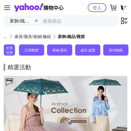
Yahoo購物中心
登入
家飾/織品/
雜貨
家具/寢具/收納/修繕
家飾/織品/雜貨
全部
日用雜貨
雨傘/雨衣
桌巾/桌墊
室內拖鞋
分類
精選活動