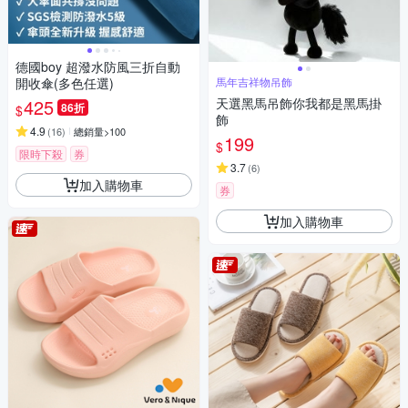
德國boy 超潑水防風三折自動
開收傘(多色任選)
馬年吉祥物吊飾
425
天選黑馬吊飾你我都是黑馬掛
86折
$
飾
4.9
(
16
)
總銷量>100
199
$
限時下殺
券
3.7
(
6
)
加入購物車
券
加入購物車