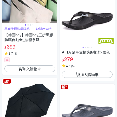
黑膠塗層防曬隔熱，一鍵開收省時省
力
【德國boy】德國boy三折黑膠
防曬自動傘_焦糖拿鐵
399
$
ATTA 足弓支撐夾腳拖鞋-黑色
3.7
(
1
)
279
$
券
4.6
(
5
)
加入購物車
加入購物車