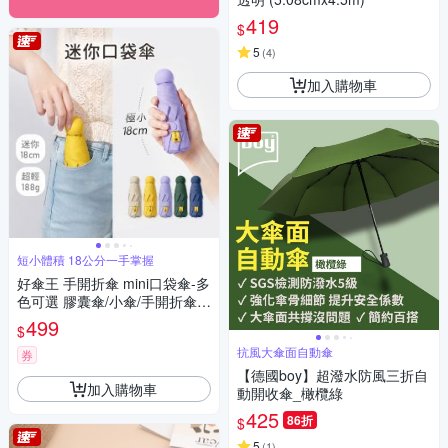
419
$
5
(
4
)
加入購物車
短小體積 18公分一手掌握
好傘王 手開折傘 mini口袋傘-多
色可選 膠囊傘/小傘/手開折傘/
黑膠布/摺疊傘/小雨傘/輕量傘/
499
$
折疊傘/迷你傘/防曬
抗風大傘面自動傘
券
【德國boy】超潑水防風三折自
加入購物車
動開收傘_橄欖綠
425
86折
$
5
(
1
)