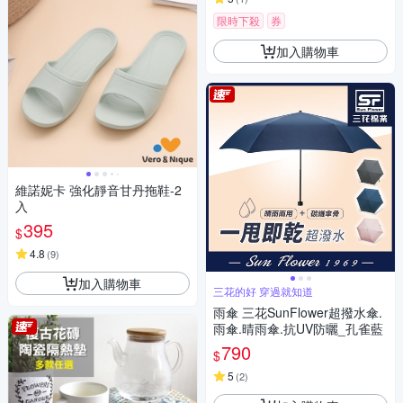
限時下殺
券
加入購物車
維諾妮卡 強化靜音甘丹拖鞋-2
入
395
$
4.8
(
9
)
加入購物車
三花的好 穿過就知道
雨傘 三花SunFlower超撥水傘.
雨傘.晴雨傘.抗UV防曬_孔雀藍
790
$
5
(
2
)