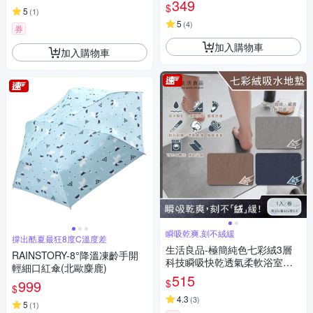
349
$
5
(
1
)
5
(
4
)
券
加入購物車
加入購物車
瞬吸乾爽,刻不絨緩
撐出酷夏最狂8度C溫度差
生活良品-極簡純色七彩絨3層
RAINSTORY-8°降溫凍齡手開
科技瞬吸快乾透氣柔軟浴室吸
輕細口紅傘(北歐麋鹿)
水腳踏地墊1入(安全防滑可洗
515
$
999
衣機清洗)
$
4.3
(
3
)
5
(
1
)