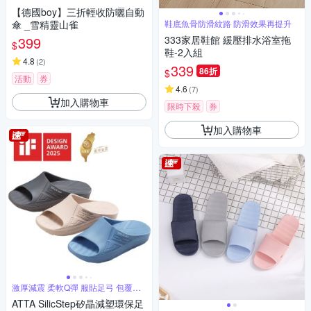
位
【德國boy】三折輕收防曬自動
傘 _雪精靈山雀
鞋底魚骨防滑紋路 防滑效果再提升
399
333家居鞋館 緩壓排水浴室拖
$
鞋-2入組
4.8
(
2
)
339
86折
$
活動
券
4.6
(
7
)
加入購物車
限時下殺
券
加入購物車
激厚減震 柔軟Q彈 服貼足弓 包覆舒
適
ATTA SilicStep矽晶減塑環保足