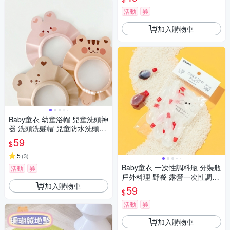
園遊會露營餐盤 11874
活動
券
加入購物車
Baby童衣 幼童浴帽 兒童洗頭神
器 洗頭洗髮帽 兒童防水洗頭帽
寶寶洗頭帽 11847
59
$
5
(
3
)
Baby童衣 一次性調料瓶 分裝瓶
活動
券
戶外料理 野餐 露營一次性調料
加入購物車
小號醬油瓶 塑膠 迷你瓶 配套調
59
$
味醬油醋瓶分裝瓶(11/15入) 11
800
活動
券
加入購物車