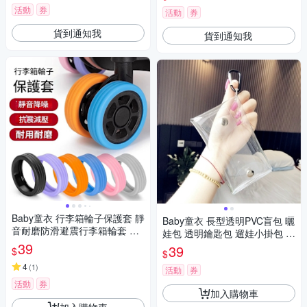
風)
活動
券
活動
券
貨到通知我
貨到通知我
Baby童衣 行李箱輪子保護套 靜
Baby童衣 長型透明PVC盲包 曬
音耐磨防滑避震行李箱輪套 辦
娃包 透明鑰匙包 遛娃小掛包 P
公椅腳套 矽膠保護套 11822
39
VC零錢包 盲盒收纳包 11795
39
$
$
4
(
1
)
活動
券
活動
券
加入購物車
加入購物車