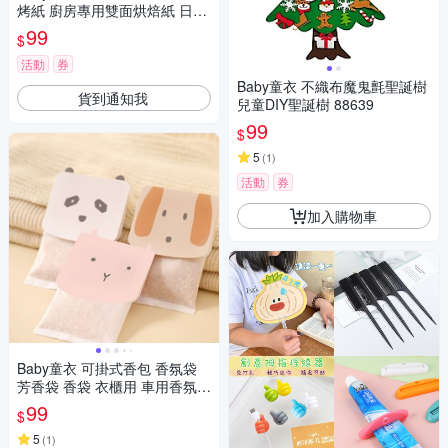
烤紙 廚房專用雙面烘焙紙 日風
手繪餐桌墊紙 11799
99
$
活動
券
Baby童衣 不織布魔鬼氈聖誕樹
貨到通知我
兒童DIY聖誕樹 88639
99
$
5
(
1
)
活動
券
加入購物車
Baby童衣 可掛式香包 香氛袋
芳香袋 香袋 衣櫃用 車用香氛包
三入組 衣櫃除臭香薰包 11798
99
$
5
(
1
)