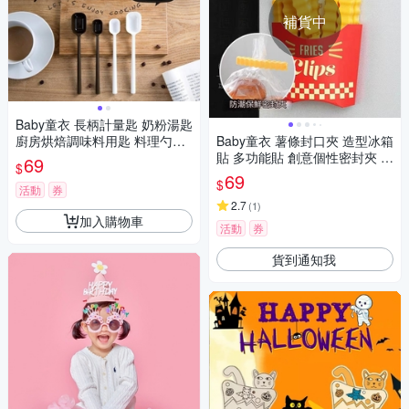
補貨中
Baby童衣 長柄計量匙 奶粉湯匙
廚房烘焙調味料用匙 料理勺子
Baby童衣 薯條封口夾 造型冰箱
兩入組 11667
貼 多功能貼 創意個性密封夾 居
69
$
家裝飾 11780
69
$
活動
券
2.7
(
1
)
加入購物車
活動
券
貨到通知我