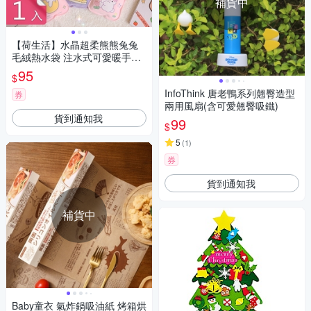
補貨中
【荷生活】水晶超柔熊熊兔兔
毛絨熱水袋 注水式可愛暖手寶-
1入
95
$
InfoThink 唐老鴨系列翹臀造型
券
兩用風扇(含可愛翹臀吸鐵)
貨到通知我
99
$
5
(
1
)
券
貨到通知我
補貨中
Baby童衣 氣炸鍋吸油紙 烤箱烘