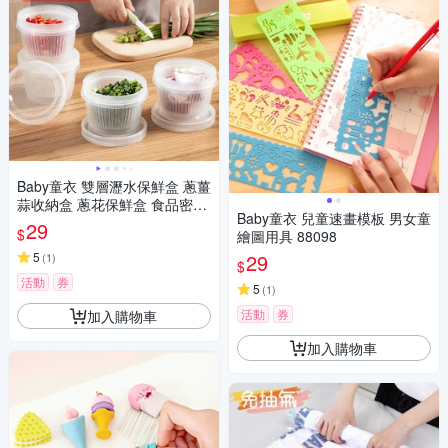
Baby童衣 雙層瀝水保鮮盒 蔥薑
蒜收納盒 蔥花保鮮盒 食品密封
Baby童衣 兒童速畫模板 男女童
盒 蔬果瀝水收納盒 11819
29
$
繪圖用具 88098
5
29
(
1
)
$
活動
券
5
(
1
)
活動
券
加入購物車
加入購物車