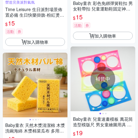
營造完美派對氣氛
Baby童衣 彩色免綁彈簧鞋扣 男
女鞋帶扣 兒童運動鞋固定神器
Time Leisure 生日派對場景佈
懶人免綁鞋帶扣 11818
置必備 生日快樂掛旗-粉紅燙金
15
$
燕尾旗
15
$
活動
券
活動
券
加入購物車
加入購物車
補貨中
Baby童衣 兒童速畫模板 萬花筒
造型模版尺 男女童繪圖用具 88
Baby童衣 天然木漿清潔棉 木漿
098
洗碗海綿 木漿棉菜瓜布 多用途
19
$
神奇海綿 廚具餐具防刮清潔海