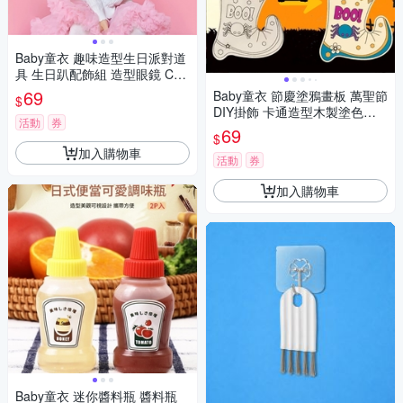
Baby童衣 趣味造型生日派對道
具 生日趴配飾組 造型眼鏡 C89
0942
69
Baby童衣 節慶塗鴉畫板 萬聖節
$
DIY掛飾 卡通造型木製塗色板 1
活動
券
1755
69
$
加入購物車
活動
券
加入購物車
Baby童衣 迷你醬料瓶 醬料瓶