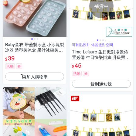
補貨中
Baby童衣 帶蓋製冰盒 小冰塊製
可黏貼照片 佈置派對空間
冰器 造型製冰盒 果汁冰磚製造
Time Leisure 生日派對場景佈
模具 11352
39
置必備 生日快樂掛旗 升級照片
$
夾
45
$
活動
券
活動
券
加入購物車
貨到通知我