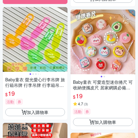
Baby童衣 螢光愛心行李吊牌 旅
Baby童衣 可愛造型迷你捲尺 可
行箱吊牌 行李吊牌 行李箱吊牌
收納便攜皮尺 居家網購必備聖
旅行箱 登機牌 行李箱掛牌 托運
19
品 11709
$
19
吊牌 行李辨識牌 11792
$
活動
券
4.7
(
3
)
活動
券
加入購物車
加入購物車