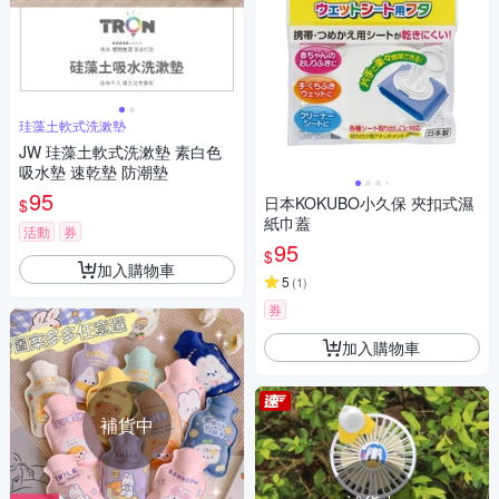
珪藻土軟式洗漱墊
JW 珪藻土軟式洗漱墊 素白色
吸水墊 速乾墊 防潮墊
95
日本KOKUBO小久保 夾扣式濕
$
紙巾蓋
活動
券
95
$
加入購物車
5
(
1
)
券
加入購物車
補貨中