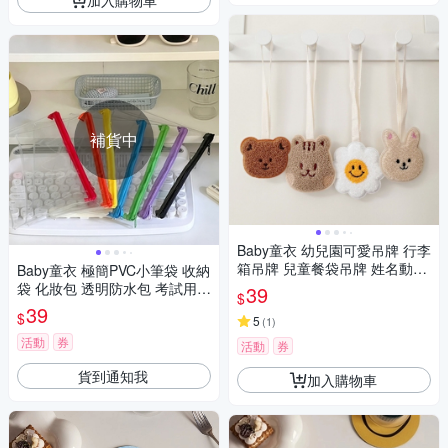
補貨中
Baby童衣 幼兒園可愛吊牌 行李
箱吊牌 兒童餐袋吊牌 姓名動物
Baby童衣 極簡PVC小筆袋 收納
吊牌 書包吊牌 睡袋吊牌 幼兒園
袋 化妝包 透明防水包 考試用素
39
$
必備 11849
色筆袋 透明收納袋 文具收納筆
39
$
5
(
1
)
袋 11796
活動
券
活動
券
貨到通知我
加入購物車