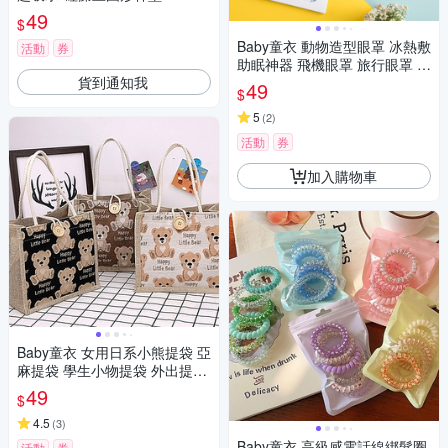
49
$
Baby童衣 動物造型眼罩 冰熱敷
活動
券
助眠神器 飛機眼罩 旅行眼罩 休
貨到通知我
息眼罩 午睡眼罩 11824
49
$
5
(
2
)
活動
券
加入購物車
Baby童衣 女用日系小熊提袋 亞
麻提袋 學生小物提袋 外出提袋
11704
49
$
4.5
(
3
)
Baby童衣 高級感電話線綁髮圈
活動
券