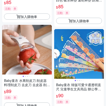
墊
白色 吸水杯墊 速乾杯墊 防潮杯
85
$
墊
85
$
活動
券
活動
券
加入購物車
加入購物車
Baby童衣 水果削皮刀 削皮器
料理削皮刀 去皮刀 去皮器 削果
Baby童衣 韓版可愛卡通透明直
皮 刨皮刀 刨刀 11802
尺 兒童學生文具用品 辦公學習
89
$
文具 幼兒園小學生獎品 11914
90
$
活動
券
活動
券
加入購物車