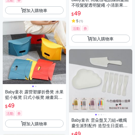
不咬髮髮透明髮繩 小清新果凍
加入購物車
色高彈力皮筋 11712
49
$
5
(
1
)
活動
券
加入購物車
Baby童衣 露營塑膠折疊凳 水果
籃小板凳 日式小板凳 繪畫寫生
便攜塑膠凳 11304
49
$
活動
券
Baby童衣 雲朵盤叉刀組+蠟燭
加入購物車
慶生派對配件 造型生日蛋糕盤
叉5入組 一次性雲朵蛋糕餐具
49
$