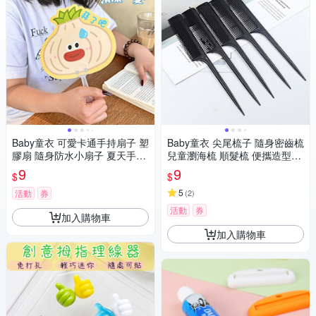
Baby童衣 可愛卡通手持扇子 塑
Baby童衣 尖尾梳子 隨身密齒梳
膠扇 隨身防水小扇子 夏天手搖
兒童瀏海梳 順髮梳 便攜造型梳
扇 11753
11813
9
9
$
$
5
活動
券
(
2
)
活動
券
加入購物車
加入購物車