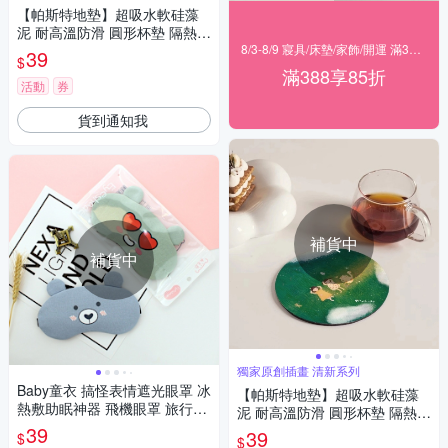
【帕斯特地墊】超吸水軟硅藻
泥 耐高溫防滑 圓形杯墊 隔熱墊
杯碗墊10*10cm(多款任選/原創
8/3-8/9 寢具/床墊/家飾/開運 滿388享85折
39
$
插畫)
滿388享85折
活動
券
貨到通知我
補貨中
補貨中
獨家原創插畫 清新系列
Baby童衣 搞怪表情遮光眼罩 冰
【帕斯特地墊】超吸水軟硅藻
熱敷助眠神器 飛機眼罩 旅行眼
泥 耐高溫防滑 圓形杯墊 隔熱墊
罩 休息眼罩 午睡眼罩 11825
39
杯碗墊10*10cm(多款任選/清新
39
$
$