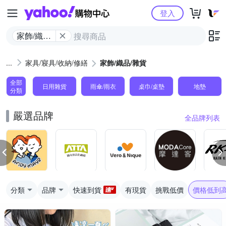
Yahoo購物中心
登入
家飾/織品/
雜貨
家具/寢具/收納/修繕
家飾/織品/雜貨
全部
日用雜貨
雨傘/雨衣
桌巾/桌墊
地墊
分類
嚴選品牌
全品牌列表
分類
品牌
快速到貨
有現貨
挑戰低價
價格低到