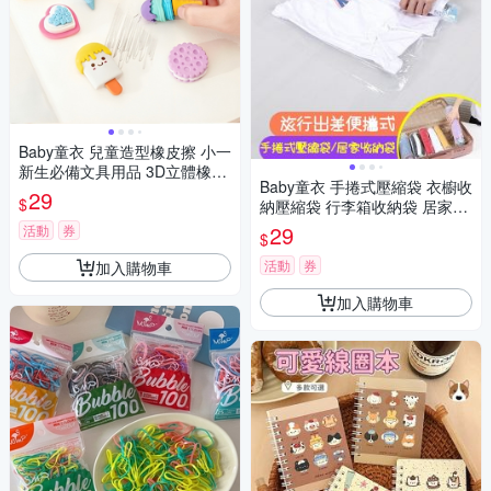
Baby童衣 兒童造型橡皮擦 小一
新生必備文具用品 3D立體橡皮
Baby童衣 手捲式壓縮袋 衣櫥收
擦 生日文具小物 可愛兒童節禮
29
$
納壓縮袋 行李箱收納袋 居家透
物 11840
明收納袋 衣服大衣收納袋 手捲
29
活動
券
$
袋 11875
活動
券
加入購物車
加入購物車