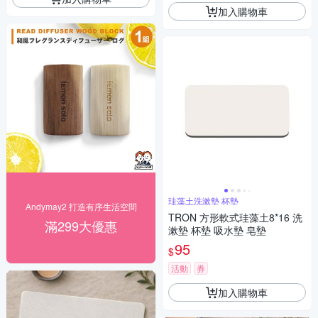
加入購物車
珪藻土洗漱墊 杯墊
Andymay2 打造有序生活空間
TRON 方形軟式珪藻土8*16 洗
滿299大優惠
漱墊 杯墊 吸水墊 皂墊
95
$
活動
券
加入購物車