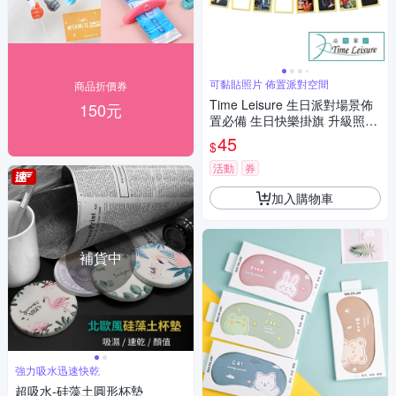
可黏貼照片 佈置派對空間
商品折價券
Time Leisure 生日派對場景佈
150元
置必備 生日快樂掛旗 升級照片
夾
45
$
活動
券
加入購物車
補貨中
強力吸水迅速快乾
超吸水-硅藻土圓形杯墊