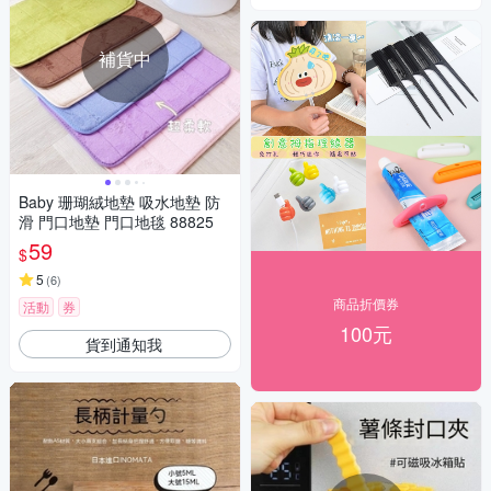
補貨中
Baby 珊瑚絨地墊 吸水地墊 防
滑 門口地墊 門口地毯 88825
59
$
5
(
6
)
商品折價券
活動
券
100元
貨到通知我