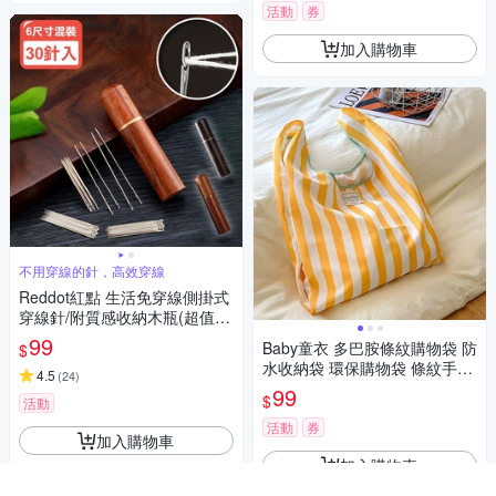
活動
券
加入購物車
不用穿線的針，高效穿線
Reddot紅點 生活免穿線側掛式
穿線針/附質感收納木瓶(超值30
針)
99
Baby童衣 多巴胺條紋購物袋 防
$
水收納袋 環保購物袋 條紋手提
4.5
(
24
)
袋 背心袋 外出便攜防水提袋 1
99
$
活動
1763
活動
券
加入購物車
加入購物車