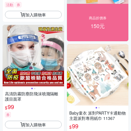
活動
券
加入購物車
商品折價券
150元
高清防霧防塵防飛沫噴濺隔離
護目面罩
99
$
Baby童衣 派對PARTY卡通動物
券
主題派對專用紙巾 11367
加入購物車
99
$