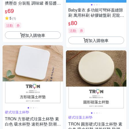
擠壓壺 分裝瓶 調味罐 番茄醬
醬油 沙拉醬 迷你罐 分裝收納罐
69
Baby童衣 多功能可彎杯蓋縫隙
$
便當小物 便當配件11801
刷 萬用杯刷 矽膠鍵盤刷 尼龍刷
5
(
1
)
杯蓋刷奶瓶刷 11904
80
$
活動
券
活動
券
加入購物車
加入購物車
硬式珪藻土杯墊
硬式珪藻土杯墊
TRON 方形硬式珪藻土杯墊 素
白色 吸水杯墊 速乾杯墊 防潮杯
TRON 圓形硬式珪藻土杯墊 素