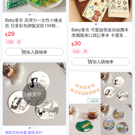
Baby童衣 高彈力一次性小橡皮
筋 兒童彩色綁髮皮筋100根入 1
Baby童衣 可愛超萌迷你線圈本
1765
29
$
便攜隨身口袋記事本 卡通筆記
本 學生交換禮物 11468
30
活動
券
$
活動
券
加入購物車
加入購物車
補貨中
獨家原創插畫 貓咪系列