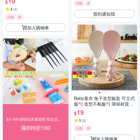
19
$
活動
券
綿 11876
4
(
2
)
貨到通知我
活動
券
加入購物車
Baby童衣 兔子造型飯匙 可立式
飯勺 造型不黏飯勺 環保材質飯
匙 11828
19
$
8/1-8/9 婦幼玩具童裝鞋 指定品滿999折100
5
(
2
)
滿999折100
活動
券
加入購物車