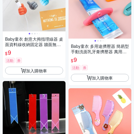
Baby童衣 創意大拇指理線器 桌
面資料線收納固定器 牆面無痕
Baby童衣 多用途擠壓器 簡易型
免打孔手指集線器 11823
9
手動洗面乳牙膏擠壓器 萬用擠
$
軟管器 11826
9
$
活動
券
活動
券
加入購物車
加入購物車