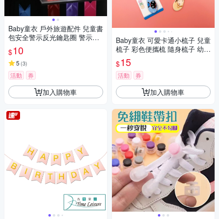
Baby童衣 戶外旅遊配件 兒童書
包安全警示反光鑰匙圈 警示反
Baby童衣 可愛卡通小梳子 兒童
光帶 反光飄帶 運動穿戴配件反
10
梳子 彩色便攜梳 隨身梳子 幼兒
$
光片 反光掛件 11797
園小禮品 11812
15
$
5
(
3
)
活動
券
活動
券
加入購物車
加入購物車