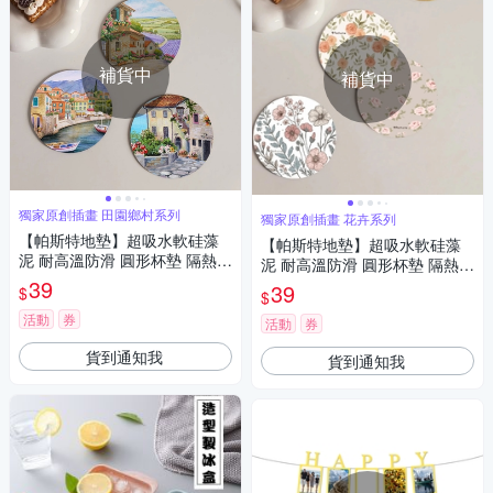
補貨中
補貨中
獨家原創插畫 田園鄉村系列
獨家原創插畫 花卉系列
【帕斯特地墊】超吸水軟硅藻
【帕斯特地墊】超吸水軟硅藻
泥 耐高溫防滑 圓形杯墊 隔熱墊
泥 耐高溫防滑 圓形杯墊 隔熱墊
杯碗墊10*10cm(多款任選/田園
39
杯碗墊10*10cm(多款任選/花
39
$
$
鄉村風)
卉)
活動
券
活動
券
貨到通知我
貨到通知我