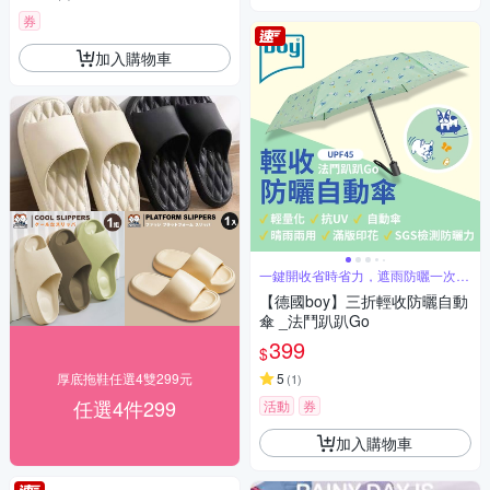
券
加入購物車
一鍵開收省時省力，遮雨防曬一次到
位
【德國boy】三折輕收防曬自動
傘 _法鬥趴趴Go
399
$
厚底拖鞋任選4雙299元
5
(
1
)
任選4件299
活動
券
加入購物車