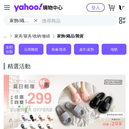
Yahoo購物中心
登入
家飾/織品/
雜貨
家具/寢具/收納/修繕
家飾/織品/雜貨
全部
日用雜貨
雨傘/雨衣
桌巾/桌墊
地墊
分類
精選活動