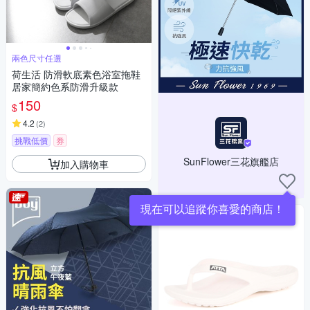
兩色尺寸任選
荷生活 防滑軟底素色浴室拖鞋
居家簡約色系防滑升級款
150
$
4.2
(
2
)
挑戰低價
券
SunFlower三花旗艦店
加入購物車