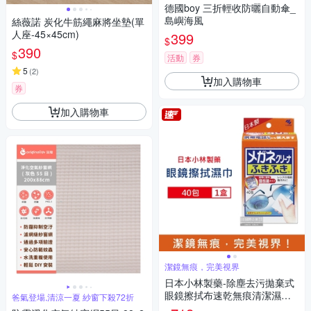
德國boy 三折輕收防曬自動傘_
島嶼海風
絲薇諾 炭化牛筋繩麻將坐墊(單
人座-45×45cm)
399
$
390
$
活動
券
5
(
2
)
加入購物車
券
加入購物車
潔鏡無痕，完美視界
日本小林製藥-除塵去污拋棄式
眼鏡擦拭布速乾無痕清潔濕紙
爸氣登場,清涼一夏 紗窗下殺72折
巾40包/盒-一般紅標(獨立包裝,