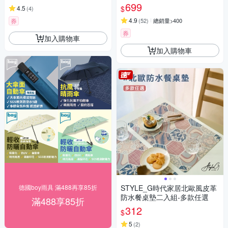
自動雨傘/摺疊傘降溫)(買1送1)
699
$
4.5
(
4
)
4.9
券
(
52
)
總銷量>400
券
加入購物車
加入購物車
德國boy雨具 滿488再享85折
STYLE_G時代家居北歐風皮革
防水餐桌墊二入組-多款任選
滿488享85折
312
$
5
(
2
)