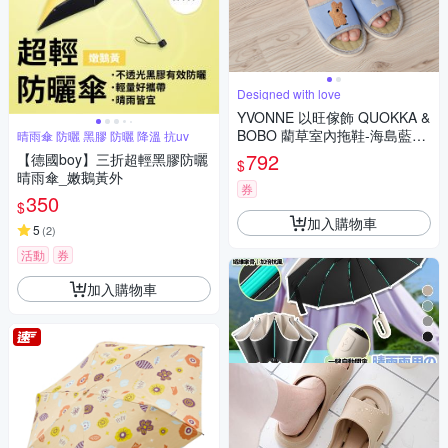
Designed with love
YVONNE 以旺傢飾 QUOKKA &
BOBO 藺草室內拖鞋-海島藍
晴雨傘 防曬 黑膠 防曬 降溫 抗uv
（M/L/XL）（DINOTAENG）
792
【德國boy】三折超輕黑膠防曬
$
晴雨傘_嫩鵝黃外
券
350
$
加入購物車
5
(
2
)
活動
券
加入購物車