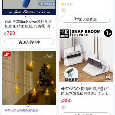
4.8
(
4
)
券
加入購物車
雨傘 三花SunFlower超輕量折
傘.雨傘.晴雨傘.抗UV防曬_海軍
藍
790
$
加入購物車
ANDYMAY2 掃清新 可折疊180
度 站立防風掃把畚箕組 (1組)
OH-W500
350
$
券
露營掛飾掛飾燈飾聖誕燈