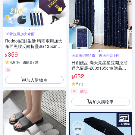
10骨抗風加大傘面
Reddot紅點生活 晴雨兩用加大
傘面黑膠反向折疊傘(135cm加
大傘面)
359
$
送原布綁帶2條，再送掛勾1包
4.6
日創優品 滿天亮星星雙開拉摺
(
9
)
總銷量>50
遮光窗簾-200x165cm(贈品任
券
選)
632
$
加入購物車
5
(
1
)
券
贈品
加入購物車