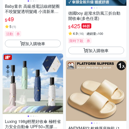
Baby童衣 高級感電話線綁髮圈
不咬髮髮透明髮繩 小清新果凍
德國boy 超潑水防風三折自動
色高彈力皮筋 11712
49
開收傘(多色任選)
$
425
86折
$
5
(
1
)
4.9
活動
券
(
16
)
總銷量>100
限時下殺
券
加入購物車
加入購物車
Luxing 198g輕壓好收傘 極輕省
力安全自動傘 UPF50+黑膠防
ANDYMAY2 軟糖厚底拖鞋 (1