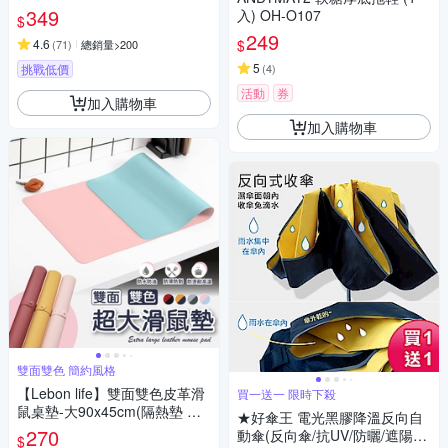
曬陽傘 折疊傘晴雨傘口袋傘 迷
349
入) OH-O107
$
你輕量傘
249
$
4.6
(
71
)
總銷量>200
5
挑戰低價
(
4
)
活動
券
加入購物車
加入購物車
雙面雙色 簡約風格
【Lebon life】雙面雙色皮革滑
買一送一 限時下殺
鼠桌墊-大90x45cm(隔熱墊 滑
★好傘王 電光黑膠降溫反向自
鼠墊 止滑墊 辦公 書桌)
270
動傘(反向傘/抗UV/防曬/遮陽傘/
$