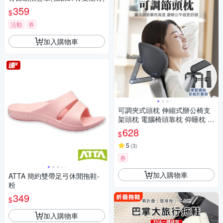
359
$
活動
券
加入購物車
可調夾式頭枕 伸縮式辦公椅支
架頭枕 電腦椅頭靠枕 仰睡枕 免
打孔
628
$
5
(
3
)
券
加入購物車
ATTA 簡約雙帶足弓休閒拖鞋-
粉
349
$
加入購物車