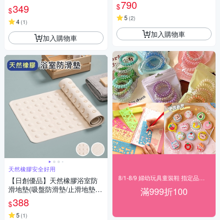
790
$
349
$
5
(
2
)
4
(
1
)
加入購物車
加入購物車
天然橡膠安全好用
8/1-8/9 婦幼玩具童裝鞋 指定品滿999折100
【日創優品】天然橡膠浴室防
滑地墊(吸盤防滑墊/止滑地墊/
滿999折100
酒店浴室墊/地墊/踏墊/浴室墊)
388
$
5
(
1
)