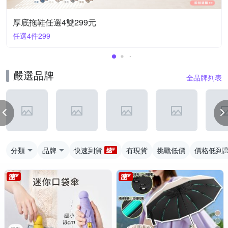
厚底拖鞋任選4雙299元
任選4件299
嚴選品牌
全品牌列表
分類
品牌
快速到貨
有現貨
挑戰低價
價格低到