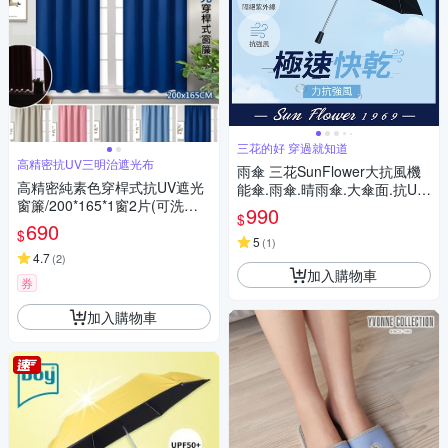
三花的好 穿過就知道
高精密抗UV三明治遮光布
雨傘 三花SunFlower大抗風機
高精密純素色穿桿式抗UV遮光
能傘.雨傘.晴雨傘.大傘面.抗UV
窗簾/200*165*1窗2片(可洗衣
防曬_沉穩黑
990
$
機洗/窗簾/拉簾/風水簾/門簾)
690
$
5
(
1
)
4.7
(
2
)
加入購物車
券
加入購物車