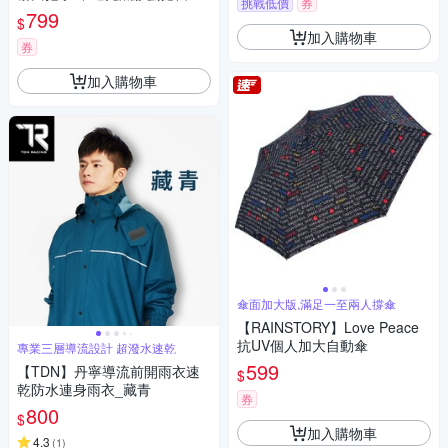
挑戰低價
券
傘(多色可選)(買1送1)
799
$
加入購物車
券
加入購物車
傘面加大版,滿足一至兩人撐傘
【RAINSTORY】Love Peace
抗UV個人加大自動傘
專業三層導流設計 超潑水速乾
599
【TDN】丹寧導流前開雨衣速
$
乾防水連身雨衣_藏青
券
800
$
加入購物車
4.3
(
1
)