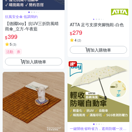
抗風安全傘 低調簡約
【德國boy】抗UV三折防風晴
ATTA 足弓支撐夾腳拖鞋-白色
雨傘_立方-午夜藍
279
$
399
$
4
(
2
)
5
(
3
)
加入購物車
活動
券
加入購物車
一鍵開收省時省力，遮雨防曬一次到
位