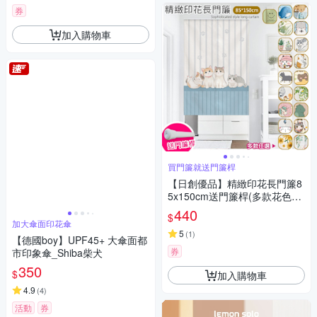
券
加入購物車
買門簾就送門簾桿
【日創優品】精緻印花長門簾8
5x150cm送門簾桿(多款花色門
簾選擇/風水簾/長門簾)
440
$
加大傘面印花傘
5
(
1
)
【德國boy】UPF45+ 大傘面都
券
市印象傘_Shiba柴犬
350
$
加入購物車
4.9
(
4
)
活動
券