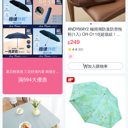
ANDYMAY2 極簡潮防臭防滑拖
鞋(1入) OH-O110[超值組！任4
雙299]
249
$
4.4
(
63
)
券
加入購物車
夏日輕著感 三花舒適內著.棉襪全館7折up!
滿594大優惠