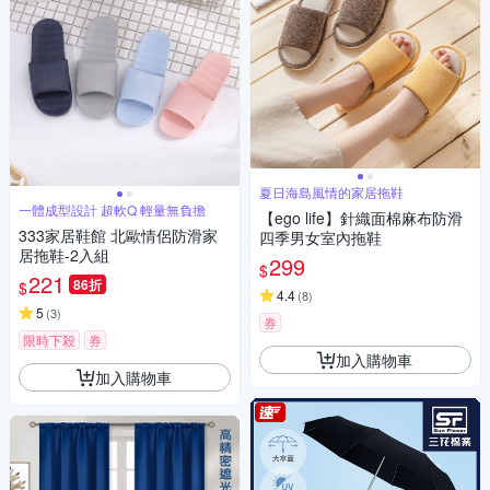
夏日海島風情的家居拖鞋
一體成型設計 超軟Q 輕量無負擔
【ego life】針織面棉麻布防滑
333家居鞋館 北歐情侶防滑家
四季男女室內拖鞋
居拖鞋-2入組
299
$
221
86折
$
4.4
(
8
)
5
(
3
)
券
限時下殺
券
加入購物車
加入購物車