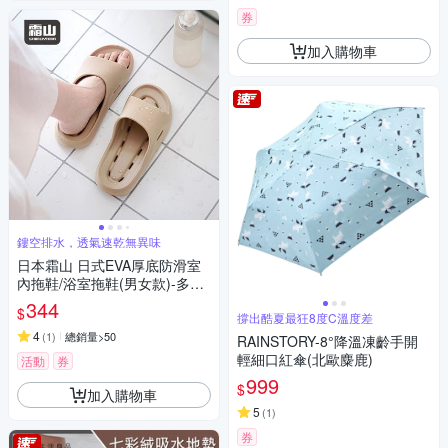
券
加入購物車
鏤空排水，透氣速乾無異味
日本霜山 日式EVA厚底防滑室
內拖鞋/浴室拖鞋(男女款)-多色
可選
344
$
撐出酷夏最狂8度C溫度差
4
(
1
)
總銷量>50
RAINSTORY-8°降溫凍齡手開
輕細口紅傘(北歐麋鹿)
活動
券
999
$
加入購物車
5
(
1
)
券