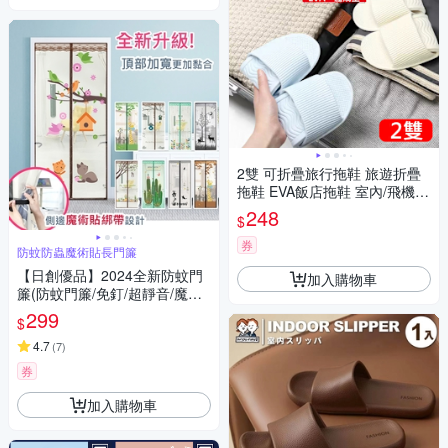
2雙 可折疊旅行拖鞋 旅遊折疊
拖鞋 EVA飯店拖鞋 室內/飛機/
沙灘拖鞋
248
$
券
防蚊防蟲魔術貼長門簾
【日創優品】2024全新防蚊門
加入購物車
簾(防蚊門簾/免釘/超靜音/魔術
貼/)
299
$
4.7
(
7
)
券
加入購物車