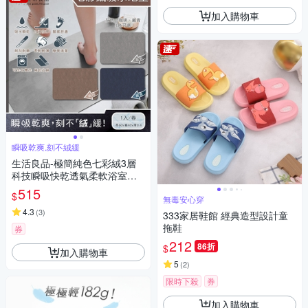
加入購物車
瞬吸乾爽,刻不絨緩
生活良品-極簡純色七彩絨3層
科技瞬吸快乾透氣柔軟浴室吸
水腳踏地墊1入(安全防滑可洗
515
$
衣機清洗)
無毒安心穿
4.3
(
3
)
333家居鞋館 經典造型設計童
拖鞋
券
212
86折
$
加入購物車
5
(
2
)
限時下殺
券
加入購物車