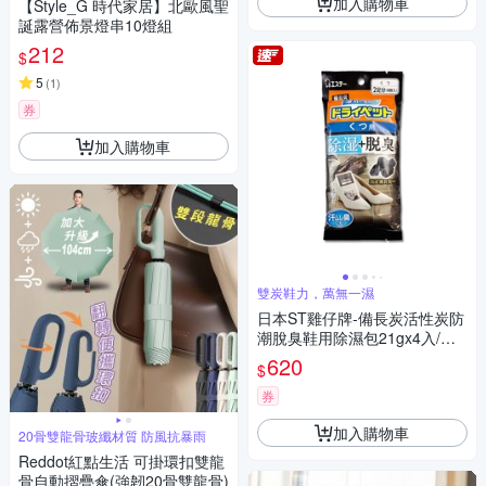
加入購物車
【Style_G 時代家居】北歐風聖
誕露營佈景燈串10燈組
212
$
5
(
1
)
券
加入購物車
雙炭鞋力，萬無一濕
日本ST雞仔牌-備長炭活性炭防
潮脫臭鞋用除濕包21gx4入/黑
袋(鞋靴內吸濕淨味袋,除腳汗異
620
$
味消臭乾燥劑)
券
加入購物車
20骨雙龍骨玻纖材質 防風抗暴雨
Reddot紅點生活 可掛環扣雙龍
骨自動摺疊傘(強韌20骨雙龍骨)