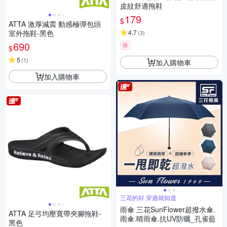
皮紋舒適拖鞋
179
$
ATTA 激厚減震 動感極彈包頭
室外拖鞋-黑色
4.7
(
3
)
690
券
$
5
(
1
)
加入購物車
加入購物車
三花的好 穿過就知道
雨傘 三花SunFlower超撥水傘.
ATTA 足弓均壓寬帶夾腳拖鞋-
雨傘.晴雨傘.抗UV防曬_孔雀藍
黑色