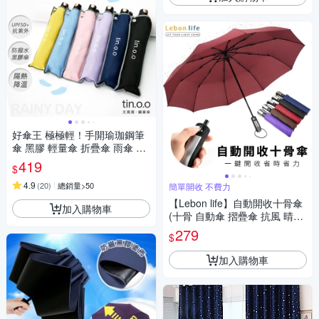
好傘王 極極輕！手開瑜珈鋼筆
傘 黑膠 輕量傘 折疊傘 雨傘 晴
雨兩用 夜光條
419
$
4.9
(
20
)
總銷量>50
簡單開收 不費力
【Lebon life】自動開收十骨傘
加入購物車
(十骨 自動傘 摺疊傘 抗風 晴雨
傘 三折傘 雨傘)
279
$
加入購物車