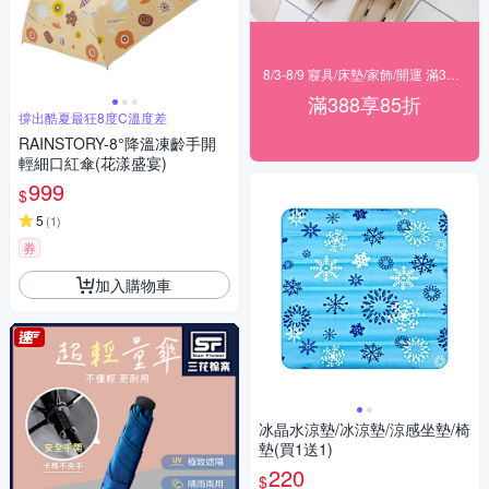
8/3-8/9 寢具/床墊/家飾/開運 滿388享85折
滿388享85折
撐出酷夏最狂8度C溫度差
RAINSTORY-8°降溫凍齡手開
輕細口紅傘(花漾盛宴)
999
$
5
(
1
)
券
加入購物車
冰晶水涼墊/冰涼墊/涼感坐墊/椅
墊(買1送1)
220
$