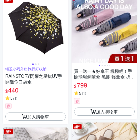
輕盈小巧外出旅行好收納
買一送一★好傘王 極極輕！手
RAINSTORY閃耀之星抗UV手
開瑜珈鋼筆傘 黑膠 輕量傘 折疊
開迷你口袋傘
傘 雨傘 晴雨兩用 夜光條
799
$
440
$
5
(
1
)
5
(
1
)
券
券
加入購物車
加入購物車