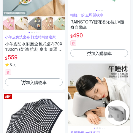
輕輕一按,立即開收傘
RAINSTORY綻花香沁抗UV隨
身自動傘
490
$
小羊皮免洗桌布 打造時尚舒適家居
感
券
小羊皮防水耐磨全包式桌布70X
130cm (防油 抗刮 桌巾 桌罩 餐
加入購物車
桌檯布 餐桌布 茶几書桌布)
559
$
5
(
1
)
券
加入購物車
多種睡姿 一枕多用