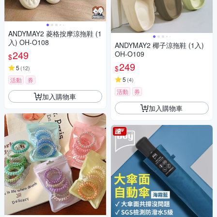
ANDYMAY2 菱格按摩涼拖鞋 (1
入) OH-O108
ANDYMAY2 椰子涼拖鞋 (1入)
249
OH-O109
$
249
$
5
(
12
)
5
活動
券
(
4
)
活動
券
加入購物車
加入購物車