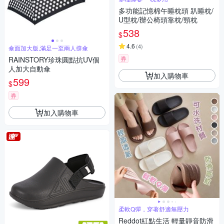
多功能記憶棉午睡枕頭 趴睡枕/
U型枕/辦公椅頭靠枕/頸枕
538
$
4.6
(
4
)
傘面加大版,滿足一至兩人撐傘
券
RAINSTORY珍珠圓點抗UV個
人加大自動傘
加入購物車
599
$
券
加入購物車
柔軟Q彈，穿著舒適無壓力
Reddot紅點生活 輕量靜音防滑