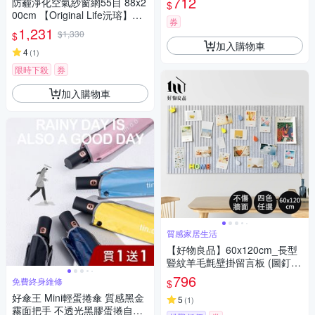
712
防霾淨化空氣紗窗網55目 88x2
$
墨鏡,手機,相機,電腦,螢幕,手錶,
00cm 【Original Life沅瑢】過
鏡子除指紋)
券
濾PM2.5/空汙/除臭/透氣/抑菌/
1,231
$1,330
$
防塵/可水洗 MIT 可用於窗戶/
加入購物車
紗窗門/窗紗/窗簾
4
(
1
)
限時下殺
券
加入購物車
質感家居生活
【好物良品】60x120cm_長型
豎紋羊毛氈壁掛留言板 (圖釘公
佈欄 便簽板 照片牆貼 佈告欄
796
免費終身維修
$
留言板)
好傘王 Mini輕蛋捲傘 質感黑金
5
(
1
)
霧面把手 不透光黑膠蛋捲自動