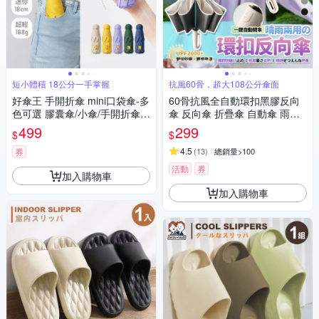
短小體積 18公分一手掌握
抗風60骨，超大108公分傘面
好傘王 手開折傘 mini口袋傘-多
60骨抗風全自動環扣黑膠反向
色可選 膠囊傘/小傘/手開折傘/
傘 反向傘 折疊傘 自動傘 雨傘
黑膠布/摺疊傘/小雨傘/輕量傘/
遮陽傘 樂豐生活
499
299
$
$
折疊傘/迷你傘/防曬
4.5
券
(
13
)
總銷量>100
活動
券
加入購物車
加入購物車