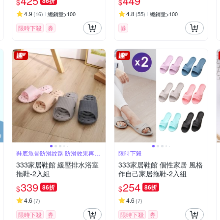
425
449
86折
$
$
舍凳子墊
4.9
4.8
(
16
)
總銷量>100
(
55
)
總銷量>100
限時下殺
券
券
鞋底魚骨防滑紋路 防滑效果再提
限時下殺
升
333家居鞋館 緩壓排水浴室
333家居鞋館 個性家居 風格
拖鞋-2入組
作自己家居拖鞋-2入組
339
254
86折
86折
$
$
4.6
4.6
(
7
)
(
7
)
限時下殺
券
限時下殺
券