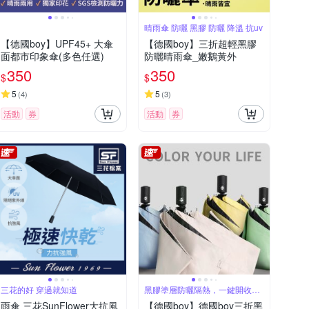
晴雨傘 防曬 黑膠 防曬 降溫 抗uv
【德國boy】UPF45+ 大傘
【德國boy】三折超輕黑膠
面都市印象傘(多色任選)
防曬晴雨傘_嫩鵝黃外
350
350
$
$
5
5
(
4
)
(
3
)
活動
券
活動
券
三花的好 穿過就知道
黑膠塗層防曬隔熱，一鍵開收省
時省力
雨傘 三花SunFlower大抗風
【德國boy】德國boy三折黑