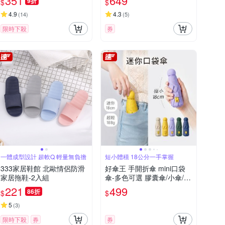
351
649
9折
$
$
墊 車用坐墊 痔瘡墊
4.9
4.3
(
14
)
(
5
)
限時下殺
券
一體成型設計 超軟Q 輕量無負擔
短小體積 18公分一手掌握
333家居鞋館 北歐情侶防滑
好傘王 手開折傘 mini口袋
家居拖鞋-2入組
傘-多色可選 膠囊傘/小傘/手
開折傘/黑膠布/摺疊傘/小雨
221
499
86折
$
$
傘/輕量傘/折疊傘/迷你傘/防
曬
5
(
3
)
限時下殺
券
券