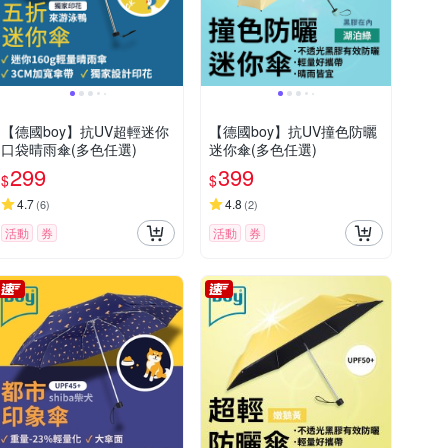
【德國boy】抗UV超輕迷你
【德國boy】抗UV撞色防曬
口袋晴雨傘(多色任選)
迷你傘(多色任選)
299
399
$
$
4.7
4.8
(
6
)
(
2
)
活動
券
活動
券