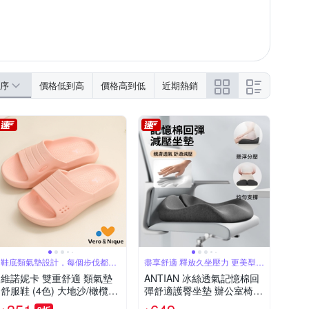
序
價格低到高
價格高到低
近期熱銷
鞋底類氣墊設計，每個步伐都在
盡享舒適 釋放久坐壓力 更美型
釋放壓力
更健康
維諾妮卡 雙重舒適 類氣墊
ANTIAN 冰絲透氣記憶棉回
舒服鞋 (4色) 大地沙/橄欖綠/
彈舒適護臀坐墊 辦公室椅子
水泥灰/櫻桃粉
增高坐墊 屁股棉墊 孕婦坐