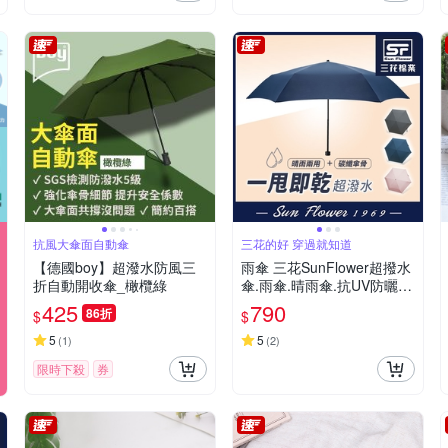
抗風大傘面自動傘
三花的好 穿過就知道
【德國boy】超潑水防風三
雨傘 三花SunFlower超撥水
折自動開收傘_橄欖綠
傘.雨傘.晴雨傘.抗UV防曬_
孔雀藍
425
790
86折
$
$
5
5
(
1
)
(
2
)
限時下殺
券