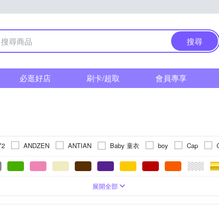
搜尋
必逛好店
刷卡/超取
會員專享
Baby 童衣
Y2
ANDZEN
ANTIAN
boy
Cap
reze 風倍清
G+ 居家
IONIZER 達新牌
Imakara
iSFun
O Pretty 歐沛媞
lle
NIKE
NOW
PIPPY
POLYW
勾
擺飾
防強風
涼墊/涼蓆墊
法蘭絨
可黏貼；商品內含背膠
長門簾
遮光
橡膠
珪藻/硅藻土地墊
節慶燈飾
超大傘面
可黏貼；但商品不含背膠
節慶派對用品
防蚊
地毯
超細纖維
磁吸扣
沙發套
居家掛飾
防潑水
記憶棉
可釘掛；
單人椅墊
抱
2XL
3XL
Free Size
EVA/EPE/XPE
22.5cm
23cm
23.5cm
展開全部
YAMA 霜山
Time Leisure 品閒
Style
TROMSO
TDN
簾
單圖壁貼
面紙盒/套
DIY紗窗網
半腰窗簾
防撞地墊
節慶交換禮物
沙發罩
掛畫
椅腳套
相框
27.5cm
28cm
28.5cm
29cm
29.5cm
Free 
飾
下雨的聲音
其他品牌
凱蕾絲帝
半島良品
好傘
標誌牌
手工具
落地窗簾
避震地墊
雨鞋套
桌鐘
羊毛/仿皮地毯
留言黑板/白板
麻將蓆
午安枕
冰涼
綁