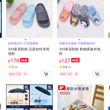
超輕量設計 打造裸腳感
萌趣俏皮風格 可愛動物造型
333家居鞋館 話題知性休閒
333家居鞋館 動物家族布拖
拖鞋
鞋
170
127
86折
86折
$
$
5
4.8
(
3
)
(
4
)
限時下殺
券
限時下殺
券