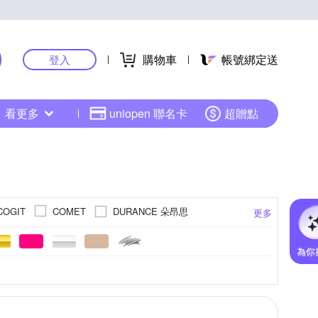
購物車
帳號綁定送
登入
看更多
uniopen 聯名卡
超贈點
DURANCE 朵昂思
COGIT
COMET
更多
La Morongo 樂木嚴選
MORINO 摩力諾
QHL 酷奇
Reddot 紅點生活
ELL
rento
商品內含釘勾
枕
防塵
塑膠
地板
節慶擺飾
照明
人造絲
裝飾璧毯
單開
節慶吊飾
爬行墊/遊戲墊
安裝配件
鑰匙圈
24cm
24.5cm
25cm
25.5cm
更多
更多
更多
更多
TENDAYS
Viita
WIDE VIEW
美臀/ 矯正坐姿墊
頸枕
防潑水風雨衣
掛鐘
腰靠枕
壁紙
size
王
帕斯特
日創優品
日本丸真
墊
帶
燭台
單人座
春聯
壓縮袋/防塵套
節慶組合包
多圖壁貼