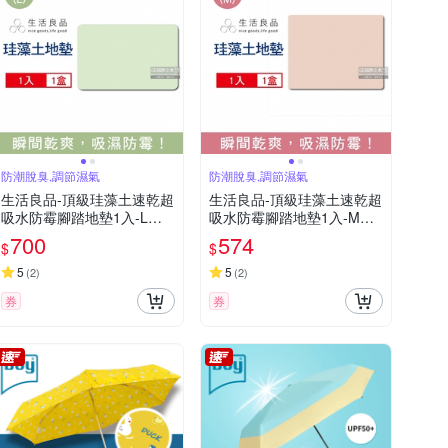
防潮脫臭,調節濕氣
防潮脫臭,調節濕氣
生活良品-頂級珪藻土速乾超
生活良品-頂級珪藻土速乾超
吸水防霉腳踏地墊1入-L尺
吸水防霉腳踏地墊1入-M尺
寸 5款可選 (珪藻土地墊,腳
寸 4色可選 (珪藻土地墊,腳
700
574
$
$
踏墊,地墊,吸水墊)
踏墊,地墊,吸水墊)
5
5
(
2
)
(
2
)
券
券