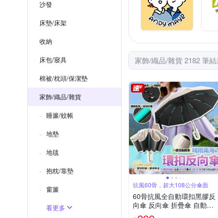
沙發
床墊/床架
收納
床包/寢具
家飾/織品/雜貨 2182 筆
棉被/枕頭/保潔墊
家飾/織品/雜貨
睡簾/蚊帳
地墊
地毯
抱枕/靠墊
抗風60骨，超大108公分傘面
窗簾
60骨抗風全自動環扣黑膠反
向傘 反向傘 折疊傘 自動傘
看更多
雨傘 遮陽傘 樂豐生活