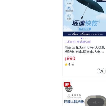
三花的好 穿過就知道
雨傘 三花SunFlower大抗風
機能傘.雨傘.晴雨傘.大傘面.
抗UV防曬_午夜藍
990
$
5
(
5
)