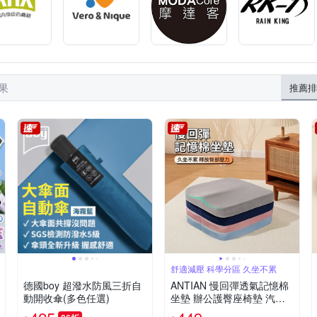
結果
推薦排
舒適減壓 科學分區 久坐不累
德國boy 超潑水防風三折自
ANTIAN 慢回彈透氣記憶棉
動開收傘(多色任選)
坐墊 辦公護臀座椅墊 汽車
久坐舒適屁股墊 學生教室宿