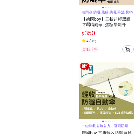
晴雨傘 防曬 黑膠 防曬 降溫 抗uv
【德國boy】三折超輕黑膠
防曬晴雨傘_焦糖拿鐵外
350
$
4.3
(
2
)
活動
券
一鍵開收省時省力，遮雨防曬一
次到位
德國boy 三折輕收防曬自動