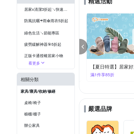
精選活動
棉花田
生活良品
存錢筒
座鐘
廚房壁貼
桌曆擺飾
踏墊
圓
居家x清潔3折起↘快速到貨
7-8尺氣派聖誕樹
底座/展
防風抗曬☂️雨傘雨衣5折起
綠色生活↘節能專區
疲勞緩解神器🎯5折起
正版卡通授權居家小物
看更多
日常溫柔相伴💝【維諾妮卡】舒適禮遇9折起
【夏日特選】居家好
停電防災必備
件享9折
滿1件享85折
相關分類
家具/寢具/收納/修繕
桌椅/椅子
嚴選品牌
櫥櫃/櫃子
辦公家具