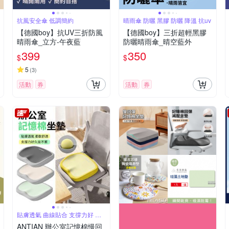
抗風安全傘 低調簡約
晴雨傘 防曬 黑膠 防曬 降溫 抗uv
【德國boy】抗UV三折防風
【德國boy】三折超輕黑膠
晴雨傘_立方-午夜藍
防曬晴雨傘_晴空藍外
399
350
$
$
5
(
3
)
活動
券
活動
券
貼膚透氣 曲線貼合 支撐力好 久
坐不累
ANTIAN 辦公室記憶棉慢回