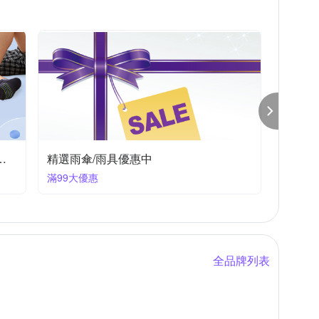
雙龍牌
護立康
傘電俠
聖誕樹
60cm桌上型聖誕樹
蠟燭
輕便式雨衣
適內著.棉襪全館7折up!
精選雨傘/雨具優惠中
滿99大優惠
全品牌列表