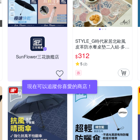
STYLE_G時代家居北歐風
皮革防水餐桌墊二入組-多款
任選
312
$
SunFlower三花旗艦店
5
(
2
)
券
現在可以追蹤你喜愛的商店！