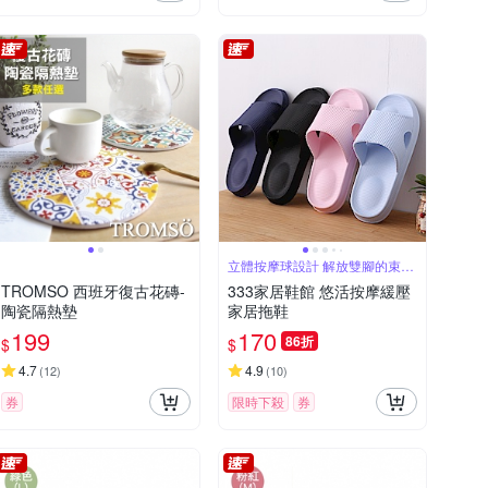
立體按摩球設計 解放雙腳的束縛
感
TROMSO 西班牙復古花磚-
333家居鞋館 悠活按摩緩壓
陶瓷隔熱墊
家居拖鞋
199
170
86折
$
$
4.7
4.9
(
12
)
(
10
)
券
限時下殺
券