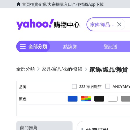
首頁
拍賣
企業/大宗採購入口
合作招商
App下載
Yahoo購物中心
家飾/織品/
雜貨
全部分類
點換券
登記送
家飾/織品/雜貨
家具/寢具/收納/修繕
333 家居鞋館
ANDYMA
品牌
Feb
E.City
EZlife
顏色
品牌名稱
Madiggan 貝斯麗
Mirabe
卡通商品
地墊/防滑墊
抗UV
聚酯纖維
否
可釘掛；但商品不含釘
快乾
桌巾/桌墊
珪藻土
玄關/門墊
雙開
棉
S
M
L
XL
種類
尺寸
類型
用途功能
主要材質
黏貼/釘掛
SunFlower 三花
SHIMO
四方蚊帳
走道毯/床邊毯
固定
線簾
長毛地毯
短門
26cm
26.5cm
27cm
YVONNE 以旺傢
Wpc.
熱門推薦
雨鞋
沙發椅墊
節慶壁貼
多圖窗貼
門上