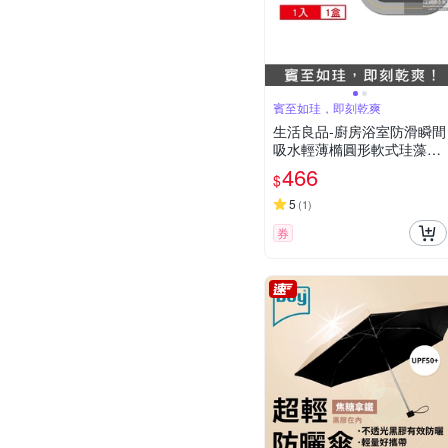
賓至如珪，即刻乾爽
生活良品-廚房浴室防滑瞬間
吸水輕薄橢圓形軟式珪藻土
地墊1入/卷 2款可選 (耐摔不
466
$
破裂,可洗衣機清洗,浴室踏
墊,防滑踏墊,門口墊,吸水踏
5
(
1
)
墊)
券