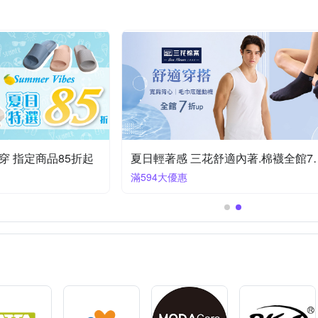
米夢家居
絲薇諾
維諾妮卡
芸佳
荷生活
金德恩
頂
造景擺飾品
30cm迷你聖誕樹
餐椅套
玩偶
其他地墊
3-4尺居家聖誕樹
其他地毯
5-6尺落地
示台
抱枕套
拖鞋
斗篷雨衣
立鏡
節慶窗貼
穿 指定商品85折起
夏日輕著感 三花舒
滿594大優惠