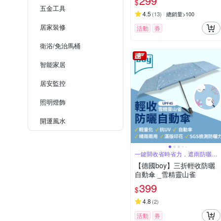
299
$
五金工具
4.5
(
13
)
總銷量>100
居家裝修
活動
券
衛浴/免治馬桶
智能家居
居安監控
照明燈飾
開運風水
一鍵開收省時省力，遮雨防曬一
次到位
【德國boy】三折輕收防曬
自動傘 _雪精靈山雀
399
$
4.8
(
2
)
活動
券