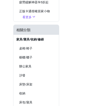
疲勞緩解神器🎯5折起
正版卡通授權居家小物
看更多
停電防災必備
相關分類
家具/寢具/收納/修繕
桌椅/椅子
櫥櫃/櫃子
辦公家具
沙發
床墊/床架
收納
床包/寢具