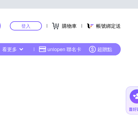
購物車
帳號綁定送
登入
看更多
uniopen 聯名卡
超贈點