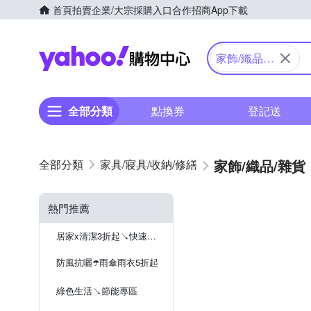
首頁
拍賣
企業/大宗採購入口
合作招商
App下載
Yahoo購物中心
家飾/織品/
雜貨
全部分類
點換券
登記送
家飾/織品/雜貨
家具/寢具/收納/修繕
熱門推薦
居家x清潔3折起↘快速到貨
防風抗曬☂️雨傘雨衣5折起
綠色生活↘節能專區