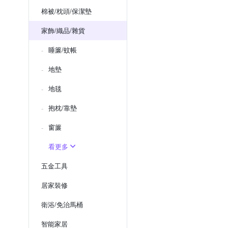
棉被/枕頭/保潔墊
家飾/織品/雜貨
睡簾/蚊帳
地墊
地毯
抱枕/靠墊
窗簾
看更多
五金工具
居家裝修
衛浴/免治馬桶
智能家居