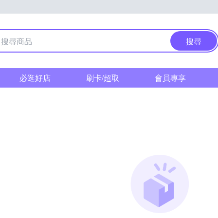
搜尋
必逛好店
刷卡/超取
會員專享