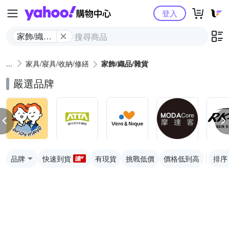
Yahoo購物中心
登入
家飾/織品/
雜貨
家具/寢具/收納/修繕
家飾/織品/雜貨
嚴選品牌
品牌
快速到貨
有現貨
挑戰低價
價格低到高
排序