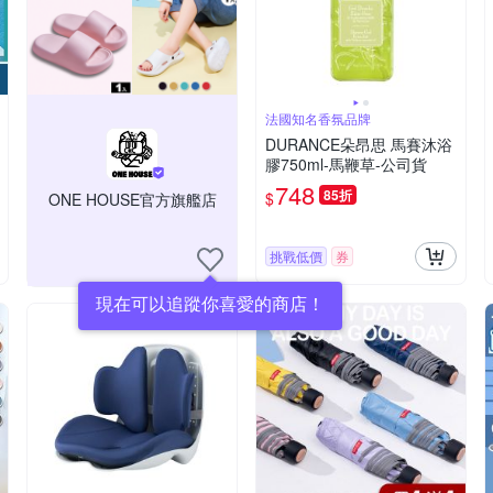
法國知名香氛品牌
DURANCE朵昂思 馬賽沐浴
膠750ml-馬鞭草-公司貨
748
85折
$
ONE HOUSE官方旗艦店
挑戰低價
券
現在可以追蹤你喜愛的商店！