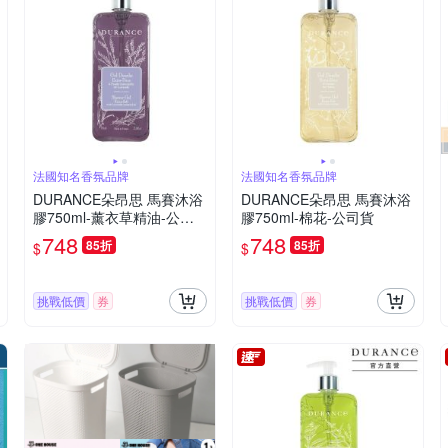
法國知名香氛品牌
法國知名香氛品牌
DURANCE朵昂思 馬賽沐浴
DURANCE朵昂思 馬賽沐浴
膠750ml-薰衣草精油-公司
膠750ml-棉花-公司貨
貨
748
748
85折
85折
$
$
挑戰低價
券
挑戰低價
券