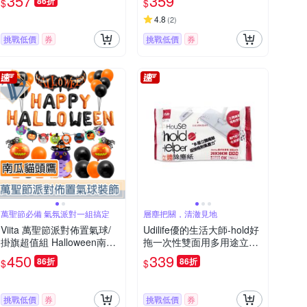
357
359
86折
$
$
瘡墊
剪裁拼貼)
4.8
(
2
)
挑戰低價
券
挑戰低價
券
萬聖節必備 氣氛派對一組搞定
層塵把關，清澈見地
Viita 萬聖節派對佈置氣球/
Udilife優的生活大師-hold好
掛旗超值組 Halloween南瓜
拖一次性雙面用多用途立體
貓頭鷹
除塵紙20入/包C3193(居家
450
339
86折
86折
$
$
拋棄式清潔布,地板掃除可替
換擦巾,家具靜電集塵)
挑戰低價
券
挑戰低價
券