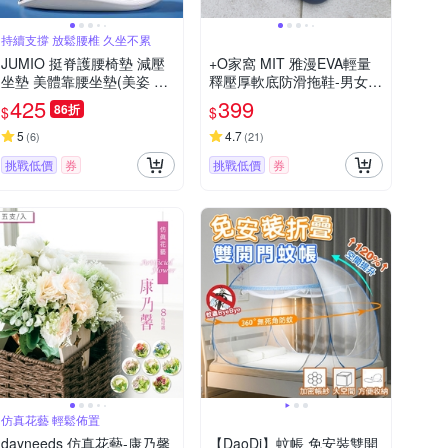
持續支撐 放鬆腰椎 久坐不累
JUMIO 挺脊護腰椅墊 減壓
+O家窩 MIT 雅漫EVA輕量
坐墊 美體靠腰坐墊(美姿 靠
釋壓厚軟底防滑拖鞋-男女
腰 矯正護腰椅墊)
款/多色可選
425
399
86折
$
$
5
4.7
(
6
)
(
21
)
挑戰低價
券
挑戰低價
券
仿真花藝 輕鬆佈置
dayneeds 仿真花藝-康乃馨
【DaoDi】蚊帳 免安裝雙開