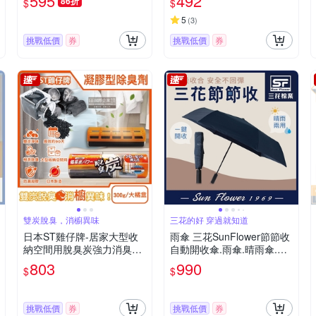
595
492
86折
$
$
枕 情趣枕 房事枕
5
(
3
)
挑戰低價
券
挑戰低價
券
雙炭脫臭，消櫥異味
三花的好 穿過就知道
日本ST雞仔牌-居家大型收
雨傘 三花SunFlower節節收
納空間用脫臭炭強力消臭凝
自動開收傘.雨傘.晴雨傘.抗
膠除臭劑300g/大橘盒(衣櫃
UV防曬_午夜藍
803
990
$
$
去味消臭,壁櫥櫥櫃除味淨化
盒)
挑戰低價
券
挑戰低價
券