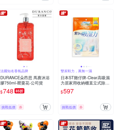
法國知名香氛品牌
雙炭鞋力，萬無一濕
DURANCE朵昂思 馬賽沐浴
日本ST雞仔牌-Clear高吸濕
膠750ml-罌粟花-公司貨
力居家用收納櫃直立式除濕
劑1入/橘袋(吸濕量350ml,輕
748
597
85折
$
$
巧放置型室內防潮,衣櫃壁櫥
防悶臭乾燥)
挑戰低價
券
挑戰低價
券