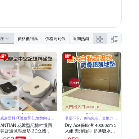
序
價格低到高
價格高到低
近期熱銷
親膚面料 呵護腰臀 記憶棉內芯
吸塵不卡、免拖免洗、更換方
健康護臀
便，省時更省力
ANTIAN 花瓣型記憶棉慢回
Dry-Ace保時潔 40x60cm 3
彈舒適減壓坐墊 3D立體辦
入組 樂活咖啡 超薄吸水防
公室椅子坐墊 車用坐墊 痔
滑止滑自黏免洗地墊(可隨意