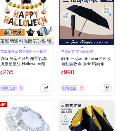
萬聖節必備 氣氛派對一組搞定
三花的好 穿過就知道
Viita 萬聖節派對佈置氣球/
雨傘 三花SunFlower節節收
掛旗超值組 Halloween南瓜
自動開收傘.雨傘.晴雨傘.抗
女巫
UV防曬_沉穩黑
265
990
$
$
挑戰低價
券
挑戰低價
券