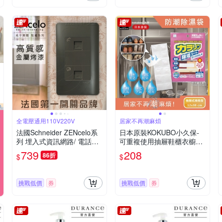
全電壓通用110V220V
居家不再潮麻煩
法國Schneider ZENcelo系
日本原裝KOKUBO小久保-
列 埋入式資訊網路/ 電話插
可重複使用抽屜鞋櫃衣櫥櫃
座_鐵灰色
防潮除濕袋(除濕包顆粒變色
739
208
86折
$
$
版)
挑戰低價
券
挑戰低價
券