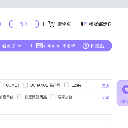
購物車
帳號綁定送
登入
看更多
uniopen 聯名卡
超贈點
DURANCE 朵昂思
COMET
EZlife
更多
KEHIKO 日本池彥
ModaCore 摩達客
KINYO
節慶吊飾
節慶派對用品
居家掛飾
更多
 紅點生活
SunFlower 三花
rento
留言黑板/白板
節慶花圈
簾桿
商品內含背膠
爬行墊/遊戲墊
超細纖維
可站立
記憶棉
單開
掛鐘
防塵
其他
防撞地墊
照明
24.5cm
25cm
25.5cm
26cm
更多
更多
更多
E 以旺傢飾
+O 家窩
伊美居
Zippo
節慶交換禮物
節慶壁貼
墊
走道毯/床邊毯
沙發罩
單圖壁貼
欣居傢飾
帕斯特
新生活家
格藍傢飾
盒
蒙古包蚊帳
收納箱/收納盒/收納籃
紙
膠帶
地板
壓縮袋/防塵套