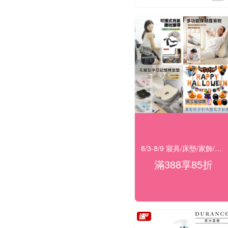
8/3-8/9 寢具/床墊/家飾/開運 滿388享85折
滿388享85折