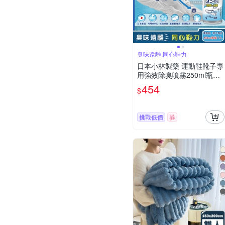
臭味遠離,同心鞋力
日本小林製藥 運動鞋靴子專
用強效除臭噴霧250ml瓶裝
(超濃縮噴800次 吸濕消臭去
454
$
味腳底乾爽版)
挑戰低價
券