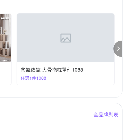
仔牌
護立康
日本旭川
山德力
框
複製畫
爸氣依靠 大骨抱枕單件1088
任選1件1088
全品牌列表