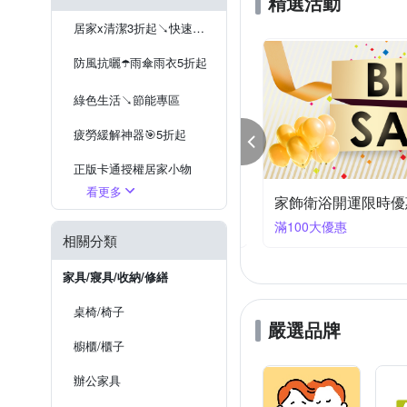
精選活動
棉花田
海夫健康生活館
針線包
底座/展示台
工作梯
腰帶型窗貼
居家x清潔3折起↘快速到貨
防風抗曬☂️雨傘雨衣5折起
綠色生活↘節能專區
疲勞緩解神器🎯5折起
正版卡通授權居家小物
看更多
夏日輕著感 三花舒適內著.棉襪全館7折up!
家飾衛浴開運限時優
停電防災必備
94大優惠
滿100大優惠
相關分類
家具/寢具/收納/修繕
桌椅/椅子
嚴選品牌
櫥櫃/櫃子
辦公家具