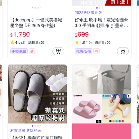
2022改版進化版
【decopop】一體式美姿減
好傘王 吹不壞！電光瑜珈傘
壓坐墊 DP-262(脊佳墊)
3.0 手開傘 輕量傘 折疊傘
雨傘 晴雨兩用 夜光條(買1
1,780
699
$
$
送1)
4.5
4.8
(
2
)
總銷量>50
(
10
)
總銷量>50
挑戰低價
券
挑戰低價
券
材質親膚 透氣舒適
【禾統】拋棄式超厚底拖鞋-