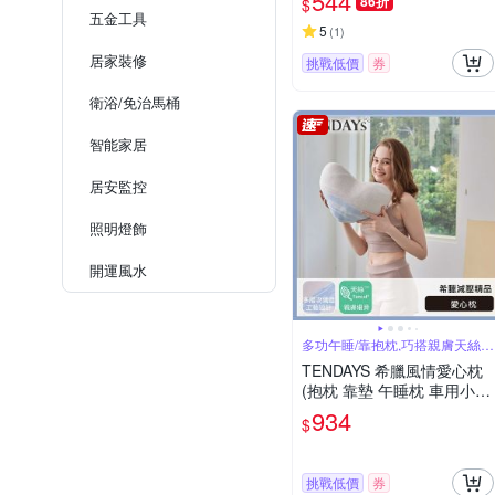
544
86折
$
五金工具
5
(
1
)
居家裝修
挑戰低價
券
衛浴/免治馬桶
智能家居
居安監控
照明燈飾
開運風水
多功午睡/靠抱枕,巧搭親膚天絲環
抱更舒適
TENDAYS 希臘風情愛心枕
(抱枕 靠墊 午睡枕 車用小抱
枕)
934
$
挑戰低價
券