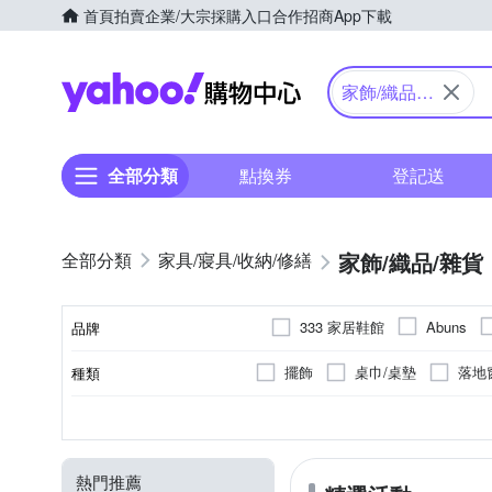
首頁
拍賣
企業/大宗採購入口
合作招商
App下載
Yahoo購物中心
家飾/織品/
雜貨
全部分類
點換券
登記送
家飾/織品/雜貨
家具/寢具/收納/修繕
333 家居鞋館
Abuns
品牌
Febreze 風倍清
FAMMI
擺飾
桌巾/桌墊
落地
種類
品牌名稱
Madiggan 貝斯麗
MGS
腰靠枕
桌曆擺飾
短
地墊/防滑墊
雙開
否
聚酯纖維
可釘掛；但商品不含釘
遮光
塑膠
地毯
抗UV
棉
沙
XS
S
M
L
顏色
類型
用途功能
尺寸
黏貼/釘掛
主要材質
SHIMOYAMA 霜山
TDN
門上標誌牌
掛畫
燭
單圖窗貼
固定
防潑水
多圖壁貼
26.5cm
27cm
27.5c
其他品牌
凱蕾絲帝
熱門推薦
5-6尺落地聖誕樹
地球儀
座鐘
美臀/ 矯正坐姿墊