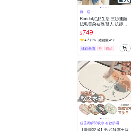
買一送一
Reddot紅點生活 三秒速熱
絨毛雲朵被毯/雙人 抗靜電
(買1送1)
749
$
4.5
(
19
)
總銷量>200
挑戰低價
券
贈品
硅藻泥瞬間吸水 有效防滑
【慢慢家居】軟式硅藻土吸