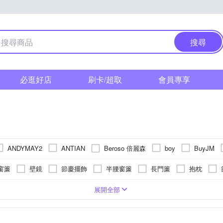
搜尋
必逛好店
刷卡/超取
會員專享
Beroso 倍麗森
ANDYMAY2
ANTIAN
boy
BuyJM
X 菲米斯
G+ 居家
H&R 安室家
I
Fuwaly
iSFun
窗簾
壁鏡
節慶擺飾
半腰窗簾
長門簾
抱枕
O Pretty 歐沛媞
Reddot
HOP
ONE HOUSE
rainstory
門簾
節慶燈飾
背靠墊/腿枕
30cm迷你聖誕樹
鑰匙圈
勾
發椅墊
快乾
可釘掛；商品內含釘勾
單人椅墊
防強風
人造絲
超大傘面
涼墊/涼蓆墊
可黏貼；但商品不含背膠
珪藻土
防蚊
巧拼墊
橡膠
安裝配件
玄關/門墊
動物毛皮
可黏貼；
磁吸扣
3XL
EVA/EPE/XPE
Free Size
22.5cm
23cm
23.5cm
24cm
展開全部
YVONN
TENDAYS
TRENY
WIDE VIEW
Wpc.
台
春聯
眼鏡架飾
立鏡
頸枕
存錢筒
抱枕套
沙發套
避震地墊
榻榻米
桌鐘
鬧鐘
和室/ 打禪坐
m
28cm
28.5cm
29cm
Free size
匠藝家居
半島良品
奶油獅
好傘王
好物良品
宜
冷氣防塵套
化妝鏡
7-8尺氣派聖誕樹
百葉窗
音樂
羊毛/仿皮地毯
收納籃
珪藻/硅藻土地墊
廚房壁貼
壁