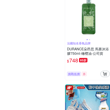
法國知名香氛品牌
DURANCE朵昂思 馬賽沐浴
膠750ml-橄欖油-公司貨
748
85折
$
挑戰低價
券