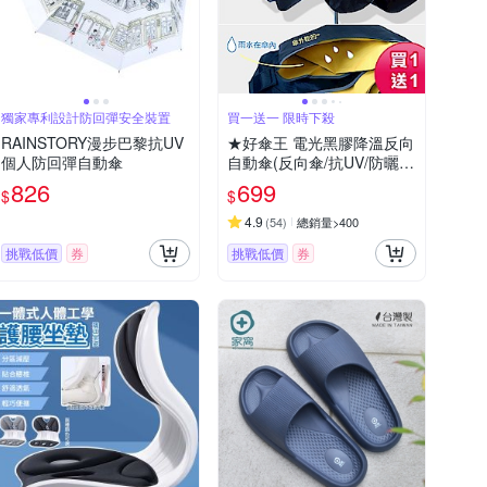
獨家專利設計防回彈安全裝置
買一送一 限時下殺
RAINSTORY漫步巴黎抗UV
★好傘王 電光黑膠降溫反向
個人防回彈自動傘
自動傘(反向傘/抗UV/防曬/
遮陽傘/自動雨傘/摺疊傘降
826
699
$
$
溫)(買1送1)
4.9
(
54
)
總銷量>400
挑戰低價
券
挑戰低價
券