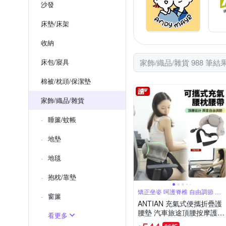
沙發
床墊/床架
收納
床包/寢具
家飾/織品/雜貨 988 筆結
棉被/枕頭/保潔墊
家飾/織品/雜貨
睡簾/蚊帳
地墊
地毯
抱枕/靠墊
矯正坐姿 呵護脊椎 自由調節 按
窗簾
壓充氣
ANTIAN 充氣式便攜折疊護
腰墊 汽車旅途頂腰按摩護腰
看更多
帶 動車高鐵飛機墊腰枕