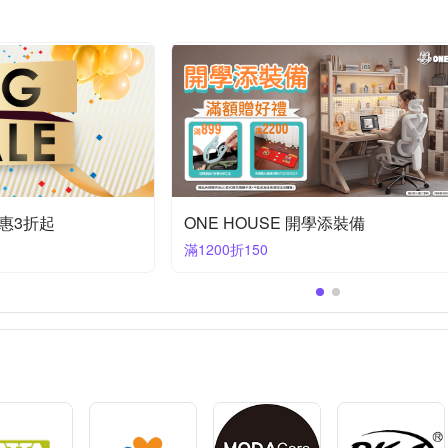
絲薇諾
范登伯格
荷生活
金德恩
雙龍牌
雞
≥10尺大型聖誕樹
半腰窗紗
單桶
雨鞋套
桌鏡
相
裝飾璧毯
長毛地毯
其他地毯
其他地墊
惠3折起
ONE HOUSE 開學添裝備
滿1200折150