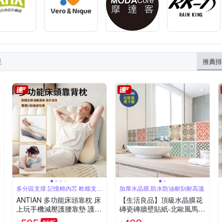
果
推薦排
多分區支撐 記憶棉內芯 軟糯支撐
加厚水晶膜,防水防油耐刮耐高溫
細膩柔軟
ANTIAN 多功能床頭靠枕 床
【生活良品】頂級水晶膜花
上玩手機減壓護腰靠墊 護頸
磚瓷磚牆壁貼紙-北歐風馬卡
腰靠 久坐腰墊 抬腳枕 趴睡
龍 20x20cm 每套10片