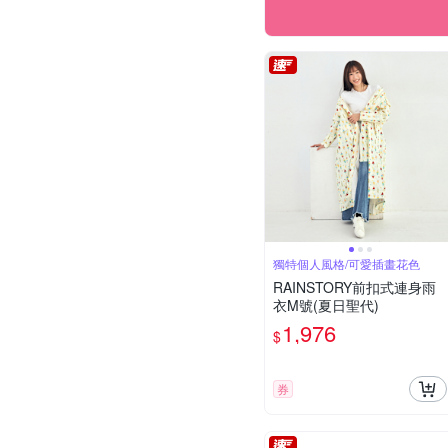
獨特個人風格/可愛插畫花色
RAINSTORY前扣式連身雨
衣M號(夏日聖代)
1,976
$
券