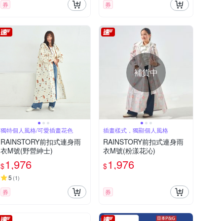
券
券
補貨中
獨特個人風格/可愛插畫花色
插畫樣式，獨顯個人風格
RAINSTORY前扣式連身雨
RAINSTORY前扣式連身雨
衣M號(野營紳士)
衣M號(粉漾花沁)
1,976
1,976
$
$
5
(
1
)
券
券