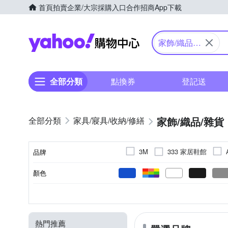
首頁
拍賣
企業/大宗採購入口
合作招商
App下載
Yahoo購物中心
家飾/織品/
雜貨
全部分類
點換券
登記送
家飾/織品/雜貨
家具/寢具/收納/修繕
333 家居鞋館
3M
品牌
Fe
ego life
EZlife
顏色
品牌名稱
La Morongo 樂木嚴選
O
節慶派對用品
抗UV
地墊/防滑墊
否
三折傘
可釘掛；但商品不含釘
防強風
四折傘
多圖壁貼
節慶燈飾
超大傘
五折
S
M
L
XL
尺寸
種類
用途功能
類型
黏貼/釘掛
樣式
SHIMOYAMA 霜山
Soft
斗篷雨衣
裝飾璧毯
節慶組合包
單圖壁貼
25.5cm
26cm
26.5c
新生活家
生活良品
熱門推薦
28號
節慶壁貼
多圖窗貼
29號
腰靠枕
園藝小工具
背
Free size