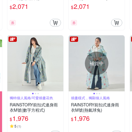
2,071
2,071
$
$
券
券
補貨中
獨特個人風格/可愛插畫花色
插畫樣式，獨顯個人風格
RAINSTORY前扣式連身雨
RAINSTORY前扣式連身雨
衣M號(數字方程式)
衣M號(熱氣球兔)
1,976
1,976
$
$
5
(
1
)