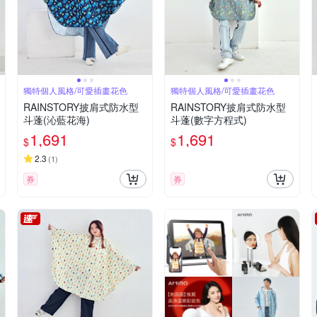
獨特個人風格/可愛插畫花色
獨特個人風格/可愛插畫花色
RAINSTORY披肩式防水型
RAINSTORY披肩式防水型
斗蓬(沁藍花海)
斗蓬(數字方程式)
1,691
1,691
$
$
2.3
(
1
)
券
券