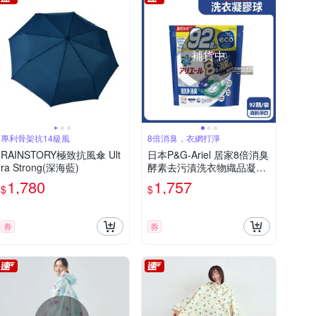
補貨中
專利骨架抗14級風
8倍消臭，衣網打淨
RAINSTORY極致抗風傘 Ult
日本P&G-Ariel 居家8倍消臭
ra Strong(深海藍)
酵素去污漬洗衣物織品凝膠
球92顆/袋(室內晾曬除臭,防
1,780
1,757
$
$
霉4D膠囊,家庭號補充包)
券
券