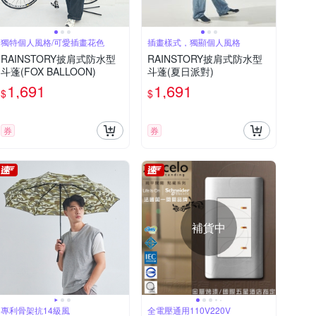
獨特個人風格/可愛插畫花色
插畫樣式，獨顯個人風格
RAINSTORY披肩式防水型
RAINSTORY披肩式防水型
斗蓬(FOX BALLOON)
斗蓬(夏日派對)
1,691
1,691
$
$
券
券
補貨中
專利骨架抗14級風
全電壓通用110V220V