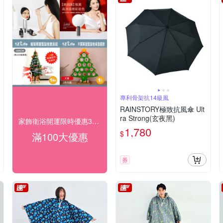
專利骨架抗14級風
RAINSTORY極致抗風傘 Ult
ra Strong(玄夜黑)
家飾衛浴開運限時優惠3折起
1,780
$
滿100大優惠
券