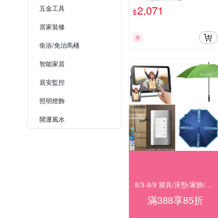
2,071
五金工具
$
居家裝修
券
衛浴/免治馬桶
智能家居
居安監控
照明燈飾
開運風水
8/3-8/9 寢具/床墊/家飾/開運 滿388享85折
滿388享85折