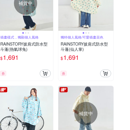
補貨中
插畫樣式，獨顯個人風格
獨特個人風格/可愛插畫花色
RAINSTORY披肩式防水型
RAINSTORY披肩式防水型
斗蓬(熱氣球兔)
斗蓬(仙人掌)
1,691
1,691
$
$
券
券
補貨中