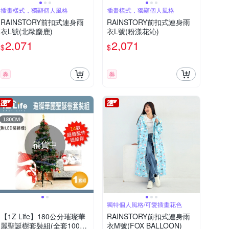
插畫樣式，獨顯個人風格
插畫樣式，獨顯個人風格
RAINSTORY前扣式連身雨
RAINSTORY前扣式連身雨
衣L號(北歐麋鹿)
衣L號(粉漾花沁)
2,071
2,071
$
$
券
券
補貨中
獨特個人風格/可愛插畫花色
【1Z Life】180公分璀璨華
RAINSTORY前扣式連身雨
麗聖誕樹套裝組(全套100件
衣M號(FOX BALLOON)