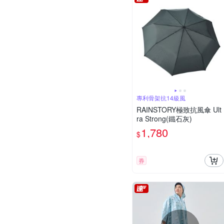
專利骨架抗14級風
RAINSTORY極致抗風傘 Ult
ra Strong(鐵石灰)
1,780
$
券