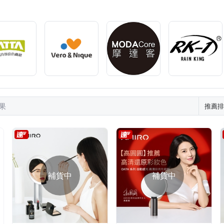
尺居家聖誕樹
按摩小工具
綁帶
風扇
折疊彈簧聖誕樹
頂
不求人
短門簾
竹簾
面紙盒/套
其他商品
結果
推薦排
補貨中
補貨中