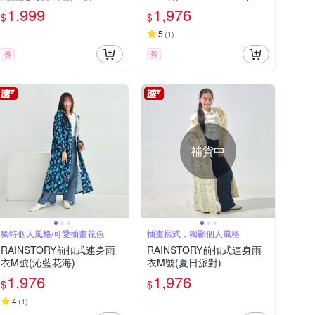
以上組合)(附LED彩燈)
1,999
1,976
$
$
5
(
1
)
券
券
補貨中
獨特個人風格/可愛插畫花色
插畫樣式，獨顯個人風格
RAINSTORY前扣式連身雨
RAINSTORY前扣式連身雨
衣M號(沁藍花海)
衣M號(夏日派對)
1,976
1,976
$
$
4
(
1
)