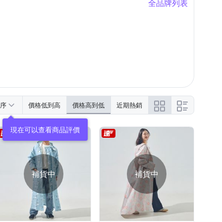
全品牌列表
蒙古包蚊帳
懸掛夾式
音樂盒
序
價格低到高
價格高到低
近期熱銷
補貨中
補貨中