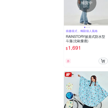
補貨中
插畫樣式，獨顯個人風格
RAINSTORY披肩式防水型
斗蓬(北歐麋鹿)
1,691
$
券