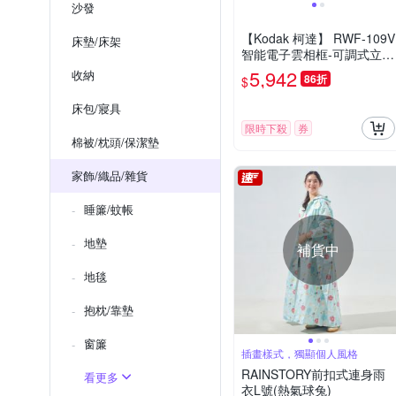
沙發
【Kodak 柯達】 RWF-109V
床墊/床架
智能電子雲相框-可調式立架
+角度可調款(官方直營)
5,942
收納
86折
$
床包/寢具
限時下殺
券
棉被/枕頭/保潔墊
家飾/織品/雜貨
睡簾/蚊帳
地墊
補貨中
地毯
抱枕/靠墊
窗簾
插畫樣式，獨顯個人風格
RAINSTORY前扣式連身雨
看更多
衣L號(熱氣球兔)