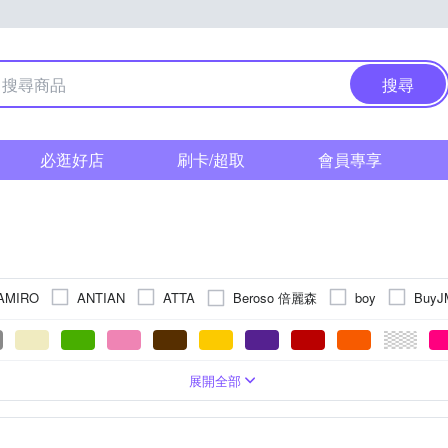
搜尋
必逛好店
刷卡/超取
會員專享
Beroso 倍麗森
AMIRO
ANTIAN
ATTA
boy
BuyJ
breze 風倍清
Kao 花王
FunPlus+
HUS
JUMP
kir
 Pretty 歐沛媞
Redd
PLAYBOY
POLYWELL
rainstory
勾
面
傘
玄關/門墊
節慶吊飾
反向傘
可黏貼；但商品不含背膠
快乾
巧拼墊
防潑水風雨衣
雙開
二折傘
防蚊
防撞地墊
直傘/長柄傘
桌巾/桌墊
可黏貼；商品內含背膠
可站立
單人椅墊
磁吸扣
相框
珪藻/硅藻土地
擺飾
可釘掛；
高爾夫球
2XL
3XL
4XL
Free Size
22.5cm
23cm
2
展開全部
USii 優系
99
TROMSO
TENDAYS
WIDE VIEW
涼墊/涼蓆墊
掛畫
春聯
地毯
抱枕
絲質地毯
節慶交換禮物
防滑條
鑰匙圈
鬧鐘
30cm迷
單圖窗貼
m
27cm
27.5cm
28cm
28.5cm
29cm
29.5
維諾妮卡
雞仔牌
靠墊/腿枕
榻榻米
其他地墊
雨鞋
婚禮小物
其他地毯
針線包
其他枕頭
玩偶
底座/展示