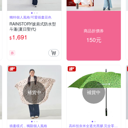
獨特個人風格/可愛插畫花色
RAINSTORY披肩式防水型
斗蓬(夏日聖代)
商品折價券
1,691
$
150元
券
補貨中
補貨中
插畫樣式，獨顯個人風格
高科技奈米全遮光黑膠,完全零透