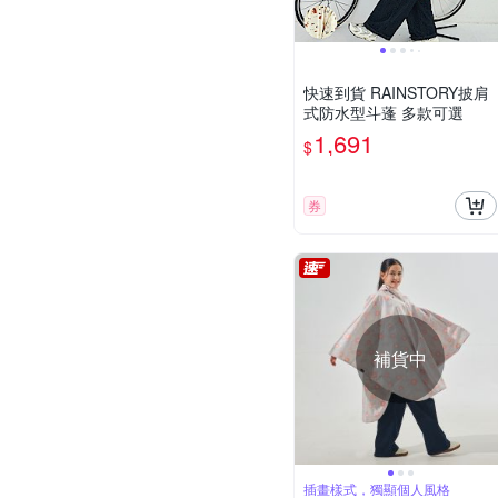
快速到貨 RAINSTORY披肩
式防水型斗蓬 多款可選
1,691
$
券
補貨中
插畫樣式，獨顯個人風格