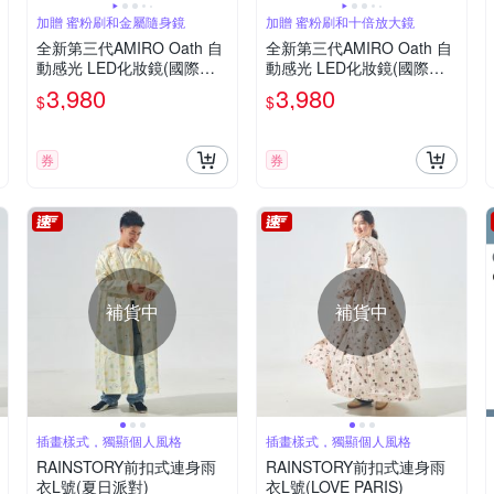
加贈 蜜粉刷和金屬隨身鏡
加贈 蜜粉刷和十倍放大鏡
全新第三代AMIRO Oath 自
全新第三代AMIRO Oath 自
動感光 LED化妝鏡(國際精
動感光 LED化妝鏡(國際精
裝彩盒版)-雲貝白
裝彩盒版)-黛麗黑
3,980
3,980
$
$
券
券
補貨中
補貨中
插畫樣式，獨顯個人風格
插畫樣式，獨顯個人風格
RAINSTORY前扣式連身雨
RAINSTORY前扣式連身雨
衣L號(夏日派對)
衣L號(LOVE PARIS)