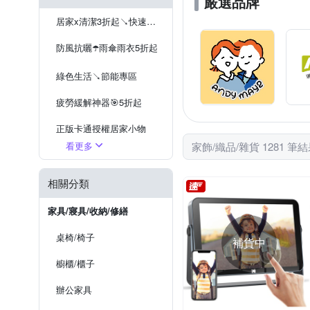
嚴選品牌
60cm桌上型聖誕樹
3-4
居家x清潔3折起↘快速到貨
暖腳枕
節慶窗貼
圓
防風抗曬☂️雨傘雨衣5折起
綠色生活↘節能專區
疲勞緩解神器🎯5折起
正版卡通授權居家小物
看更多
家飾/織品/雜貨 1281 筆
停電防災必備
相關分類
家具/寢具/收納/修繕
桌椅/椅子
補貨中
櫥櫃/櫃子
辦公家具