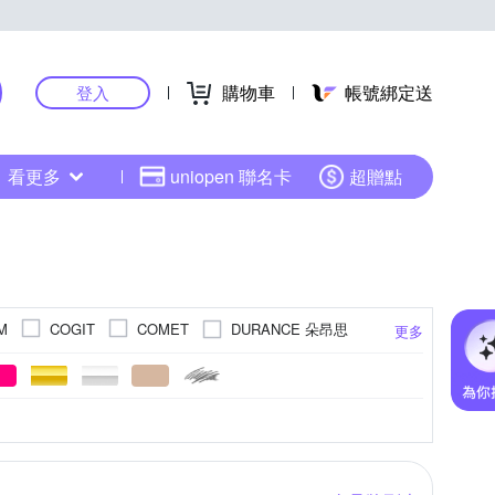
購物車
帳號綁定送
登入
看更多
uniopen 聯名卡
超贈點
DURANCE 朵昂思
M
COGIT
COMET
更多
Kodak 柯達
et
KOKUBO
ot 紅點生活
SunFlower 三花
rento
墊
商品內含釘勾
傘
節慶擺飾
爬行墊/遊戲墊
遮光
長門簾
眼鏡架飾
避震地墊
3.5cm
24cm
24.5cm
25cm
更多
更多
更多
下雨的聲音
傘霸
其他品牌
好傘王
你聖誕樹
硅藻泥
24號
午安枕
手工具
25號
雨鞋套
26號
沙發椅墊
化妝鏡
27號
cm
台
5-6尺落地聖誕樹
頸枕