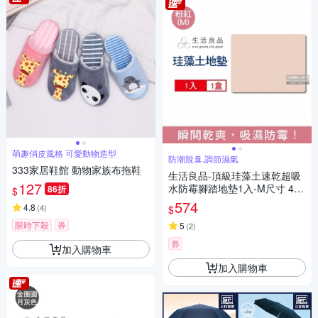
萌趣俏皮風格 可愛動物造型
防潮脫臭,調節濕氣
333家居鞋館 動物家族布拖鞋
生活良品-頂級珪藻土速乾超吸
127
水防霉腳踏地墊1入-M尺寸 4色
86折
$
可選 (珪藻土地墊,腳踏墊,地墊,
574
4.8
(
4
)
$
吸水墊)
限時下殺
券
5
(
2
)
券
加入購物車
加入購物車