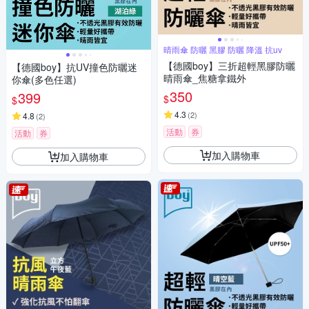
晴雨傘 防曬 黑膠 防曬 降溫 抗uv
【德國boy】三折超輕黑膠防曬
【德國boy】抗UV撞色防曬迷
晴雨傘_焦糖拿鐵外
你傘(多色任選)
350
399
$
$
4.3
(
2
)
4.8
(
2
)
活動
券
活動
券
加入購物車
加入購物車