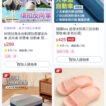
抗風60骨，超大108公分傘面
德國boy 超潑水防風三折自動
開收傘(多色任選)
60骨抗風全自動環扣黑膠反向
傘 反向傘 折疊傘 自動傘 雨傘
425
86折
$
遮陽傘 樂豐生活
299
$
4.9
(
16
)
總銷量>100
4.5
(
13
)
總銷量>100
限時下殺
券
活動
券
加入購物車
加入購物車