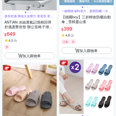
一鍵開收省時省力，遮雨防曬一次到
位
盡享舒適 釋放久坐壓力 更美型 更健
【德國boy】三折輕收防曬自動
康
傘 _雪精靈山雀
ANTIAN 冰絲透氣記憶棉回彈
舒適護臀坐墊 辦公室椅子增高
399
$
坐墊 屁股棉墊 孕婦坐墊 車用坐
649
$
4.8
(
2
)
墊 痔瘡墊
4.3
(
5
)
活動
券
券
加入購物車
加入購物車