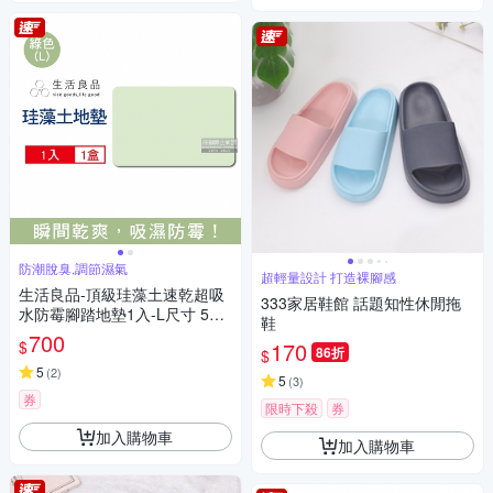
防潮脫臭,調節濕氣
超輕量設計 打造裸腳感
生活良品-頂級珪藻土速乾超吸
333家居鞋館 話題知性休閒拖
水防霉腳踏地墊1入-L尺寸 5款
鞋
可選 (珪藻土地墊,腳踏墊,地墊,
700
$
170
吸水墊)
86折
$
5
(
2
)
5
(
3
)
券
限時下殺
券
加入購物車
加入購物車