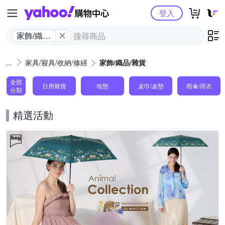
Yahoo購物中心
登入
家飾/織品/
雜貨
家具/寢具/收納/修繕
家飾/織品/雜貨
全部
日用雜貨
地墊
桌巾/桌墊
雨傘/雨衣
分類
精選活動