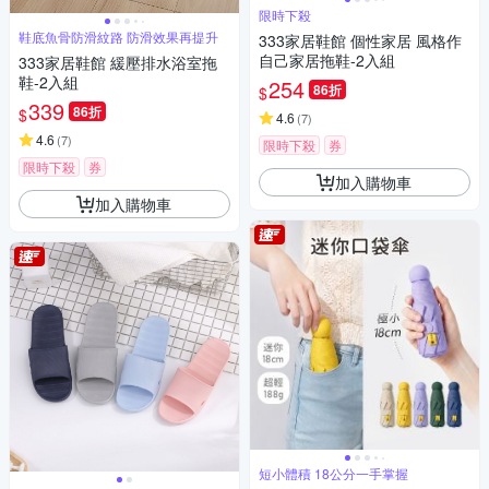
限時下殺
鞋底魚骨防滑紋路 防滑效果再提升
333家居鞋館 個性家居 風格作
自己家居拖鞋-2入組
333家居鞋館 緩壓排水浴室拖
鞋-2入組
254
86折
$
339
86折
$
4.6
(
7
)
4.6
(
7
)
限時下殺
券
限時下殺
券
加入購物車
加入購物車
短小體積 18公分一手掌握