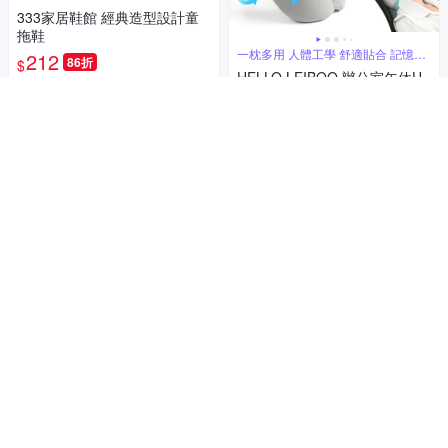
333家居鞋館 經典造型設計童
拖鞋
一枕多用 人體工學 舒適貼合 記憶回
212
86折
$
彈
HELLO LEIBOO 辦公室午休U
5
(
2
)
型午睡枕 辦公室午睡枕 外出旅
遊U型頸枕 午覺鏤空趴趴枕
限時下殺
券
399
$
加入購物車
4.7
(
2
)
券
加入購物車
抗風安全傘 低調簡約
【德國boy】抗UV三折防風晴