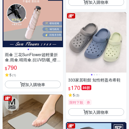
加入購物車
雨傘 三花SunFlower超輕量折
傘.雨傘.晴雨傘.抗UV防曬_櫻花
粉
790
$
5
(
1
)
333家居鞋館 知性輕盈布希鞋
加入購物車
170
86折
$
5
(
3
)
限時下殺
券
加入購物車