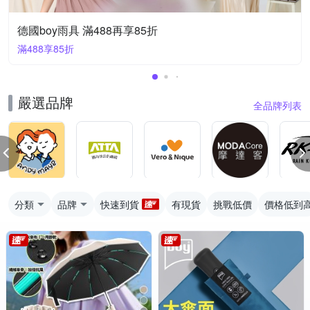
德國boy雨具 滿488再享85折
滿488享85折
嚴選品牌
全品牌列表
分類
品牌
快速到貨
有現貨
挑戰低價
價格低到