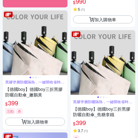
990
$
5
(
1
)
加入購物車
黑膠塗層防曬隔熱，一鍵開收省時省
力
【德國boy】德國boy三折黑膠
防曬自動傘_嫩鵝黃
399
黑膠塗層防曬隔熱，一鍵開收省時省
$
力
【德國boy】德國boy三折黑膠
活動
券
防曬自動傘_焦糖拿鐵
399
加入購物車
$
3.7
(
1
)