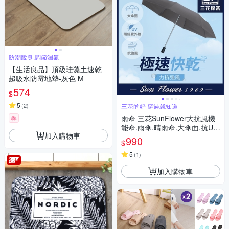
防潮脫臭,調節濕氣
【生活良品】頂級珪藻土速乾
超吸水防霉地墊-灰色 M
574
$
5
(
2
)
三花的好 穿過就知道
雨傘 三花SunFlower大抗風機
券
能傘.雨傘.晴雨傘.大傘面.抗UV
加入購物車
防曬_迷霧灰
990
$
5
(
1
)
加入購物車