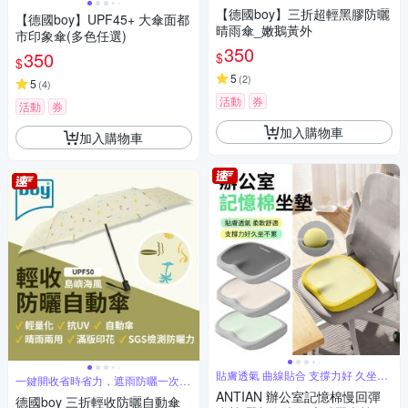
【德國boy】三折超輕黑膠防曬
【德國boy】UPF45+ 大傘面都
晴雨傘_嫩鵝黃外
市印象傘(多色任選)
350
350
$
$
5
(
2
)
5
(
4
)
活動
券
活動
券
加入購物車
加入購物車
貼膚透氣 曲線貼合 支撐力好 久坐不
一鍵開收省時省力，遮雨防曬一次到
累
位
ANTIAN 辦公室記憶棉慢回彈
德國boy 三折輕收防曬自動傘_