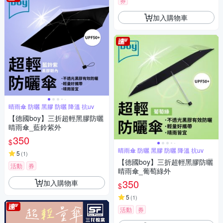
券
加入購物車
晴雨傘 防曬 黑膠 防曬 降溫 抗uv
【德國boy】三折超輕黑膠防曬
晴雨傘_藍鈴紫外
350
$
晴雨傘 防曬 黑膠 防曬 降溫 抗uv
5
(
1
)
【德國boy】三折超輕黑膠防曬
活動
券
晴雨傘_葡萄綠外
350
加入購物車
$
5
(
1
)
活動
券