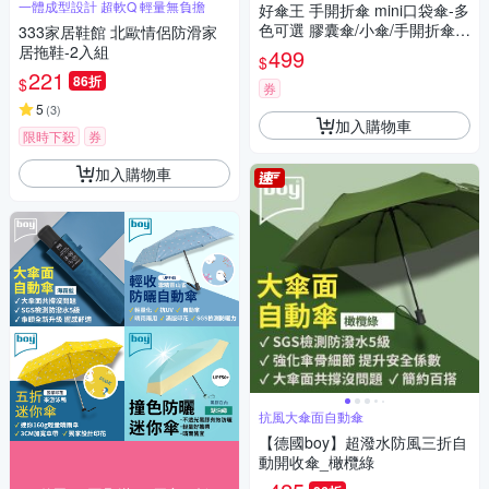
一體成型設計 超軟Q 輕量無負擔
好傘王 手開折傘 mini口袋傘-多
色可選 膠囊傘/小傘/手開折傘/
333家居鞋館 北歐情侶防滑家
黑膠布/摺疊傘/小雨傘/輕量傘/
居拖鞋-2入組
499
$
折疊傘/迷你傘/防曬
221
86折
$
券
5
(
3
)
加入購物車
限時下殺
券
加入購物車
抗風大傘面自動傘
【德國boy】超潑水防風三折自
動開收傘_橄欖綠