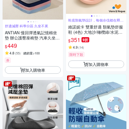
鞋底類氣墊設計，每個步伐都在釋放
壓力
舒適減壓 科學分區 久坐不累
維諾妮卡 雙重舒適 類氣墊舒服
鞋 (4色) 大地沙/橄欖綠/水泥灰/
ANTIAN 慢回彈透氣記憶棉坐
櫻桃粉
墊 辦公護臀座椅墊 汽車久坐舒
351
9折
$
適屁股墊 學生教室宿舍凳子墊
449
$
4.9
(
14
)
4.8
(
55
)
總銷量>100
限時下殺
券
加入購物車
加入購物車