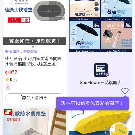
賓至如珪，即刻乾爽
生活良品-廚房浴室防滑瞬間吸
水輕薄橢圓形軟式珪藻土地墊1
入/卷 2款可選 (耐摔不破裂,可
466
$
洗衣機清洗,浴室踏墊,防滑踏墊,
門口墊,吸水踏墊)
5
(
1
)
SunFlower三花旗艦店
券
加入購物車
現在可以追蹤你喜愛的商店！