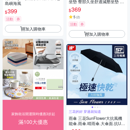
坐墊 臀部久坐舒適減壓坐墊 車
島嶼海風
用坐墊 痔瘡墊 孕婦墊
369
399
$
$
5
(
2
)
活動
券
活動
券
加入購物車
加入購物車
三花的好 穿過就知道
家飾衛浴開運限時優惠3折起
雨傘 三花SunFlower大抗風機
滿100大優惠
能傘.雨傘.晴雨傘.大傘面.抗UV
防曬_沉穩黑