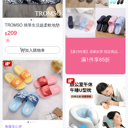
TROMSO 簡單生活超柔軟地墊
209
$
券
加入購物車
【夏日特選】居家好穿 指定商品85折起
滿1件享85折
無毒安心穿