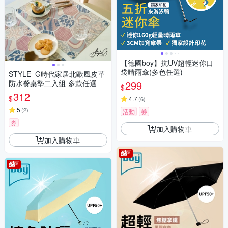
【德國boy】抗UV超輕迷你口
袋晴雨傘(多色任選)
STYLE_G時代家居北歐風皮革
防水餐桌墊二入組-多款任選
299
$
312
$
4.7
(
6
)
5
(
2
)
活動
券
券
加入購物車
加入購物車