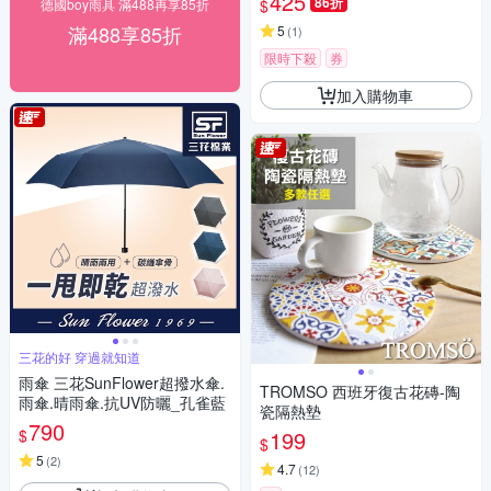
425
86折
$
德國boy雨具 滿488再享85折
滿488享85折
5
(
1
)
限時下殺
券
加入購物車
三花的好 穿過就知道
雨傘 三花SunFlower超撥水傘.
TROMSO 西班牙復古花磚-陶
雨傘.晴雨傘.抗UV防曬_孔雀藍
瓷隔熱墊
790
$
199
$
5
(
2
)
4.7
(
12
)