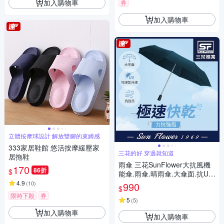
加入購物車
券
加入購物車
立體按摩球設計 解放雙腳的束縛感
333家居鞋館 悠活按摩緩壓家
三花的好 穿過就知道
居拖鞋
雨傘 三花SunFlower大抗風機
170
86折
$
能傘.雨傘.晴雨傘.大傘面.抗UV
防曬_午夜藍
4.9
(
10
)
990
$
限時下殺
券
5
(
5
)
加入購物車
加入購物車