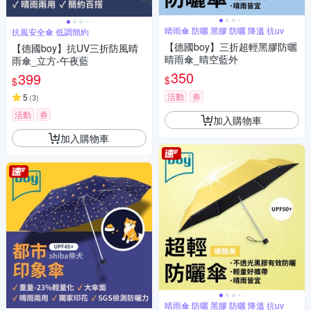
晴雨傘 防曬 黑膠 防曬 降溫 抗uv
抗風安全傘 低調簡約
【德國boy】三折超輕黑膠防曬
【德國boy】抗UV三折防風晴
晴雨傘_晴空藍外
雨傘_立方-午夜藍
350
399
$
$
活動
券
5
(
3
)
活動
券
加入購物車
加入購物車
晴雨傘 防曬 黑膠 防曬 降溫 抗uv