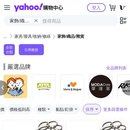
Yahoo購物中心
登入
家飾/織品/
雜貨
家具/寢具/收納/修繕
家飾/織品/雜貨
全部
日用雜貨
分類
嚴選品牌
全品牌列表
低價
價格低到高
種類
黏貼/釘掛
排序
更多篩選條件