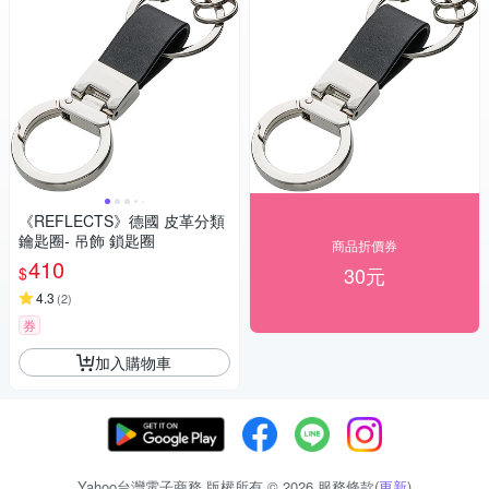
《REFLECTS》德國 皮革分類
鑰匙圈- 吊飾 鎖匙圈
商品折價券
410
30元
$
4.3
(
2
)
券
加入購物車
Yahoo台灣電子商務 版權所有 © 2026 服務條款(
更新
)