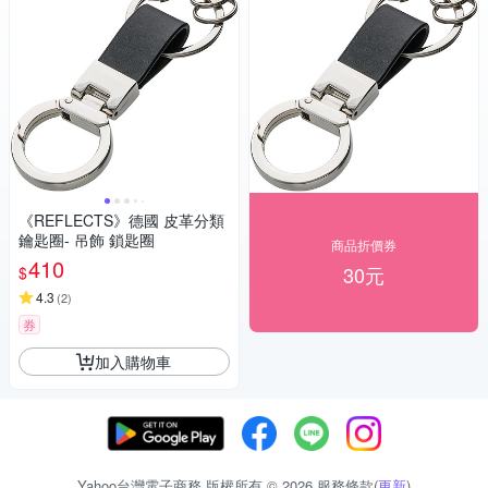
《REFLECTS》德國 皮革分類
鑰匙圈- 吊飾 鎖匙圈
商品折價券
410
30元
$
4.3
(
2
)
券
加入購物車
Yahoo台灣電子商務 版權所有 © 2026 服務條款(
更新
)