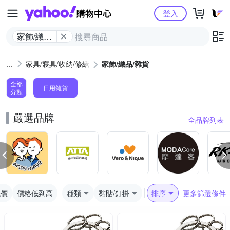
Yahoo購物中心
登入
家飾/織品/
雜貨
家具/寢具/收納/修繕
家飾/織品/雜貨
全部
日用雜貨
分類
嚴選品牌
全品牌列表
低價
價格低到高
種類
黏貼/釘掛
排序
更多篩選條件