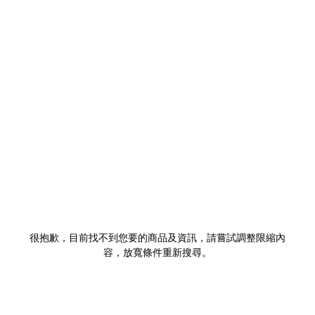
很抱歉，目前找不到您要的商品及資訊，請嘗試調整限縮內
容，放寬條件重新搜尋。