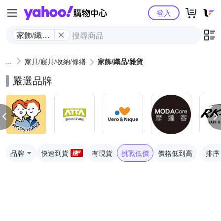
Yahoo購物中心
登入
家飾/織品/
雜貨
家具/寢具/收納/修繕
家飾/織品/雜貨
嚴選品牌
品牌
快速到貨
有現貨
挑戰低價
價格低到高
排序