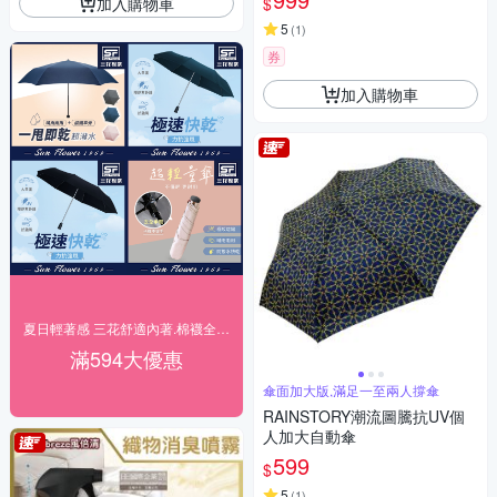
加入購物車
$
5
(
1
)
券
加入購物車
夏日輕著感 三花舒適內著.棉襪全館7折up!
滿594大優惠
傘面加大版,滿足一至兩人撐傘
RAINSTORY潮流圖騰抗UV個
人加大自動傘
599
$
5
(
1
)