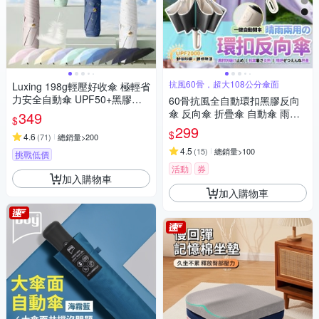
抗風60骨，超大108公分傘面
Luxing 198g輕壓好收傘 極輕省
力安全自動傘 UPF50+黑膠防
60骨抗風全自動環扣黑膠反向
曬陽傘 折疊傘晴雨傘口袋傘 迷
傘 反向傘 折疊傘 自動傘 雨傘
349
$
你輕量傘
遮陽傘 樂豐生活
299
$
4.6
(
71
)
總銷量>200
4.5
(
15
)
總銷量>100
挑戰低價
活動
券
加入購物車
加入購物車