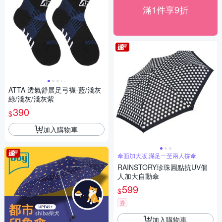
滿1件享9折
ATTA 透氣舒展足弓襪-藍/淺灰
綠/淺灰/淺灰紫
390
$
加入購物車
傘面加大版,滿足一至兩人撐傘
RAINSTORY珍珠圓點抗UV個
人加大自動傘
599
$
券
加入購物車