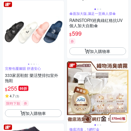
傘面加大版,滿足一至兩人撐傘
RAINSTORY經典綠紅格抗UV
個人加大自動傘
599
$
券
加入購物車
完整包覆腳跟 舒適安心
333家居鞋館 樂活雙排扣室外
拖鞋
255
86折
$
4.7
(
3
)
限時下殺
券
加入購物車
徹底消臭，1網打金