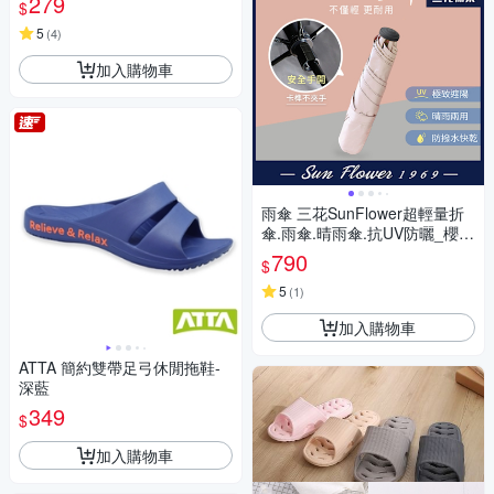
279
$
5
(
4
)
加入購物車
雨傘 三花SunFlower超輕量折
傘.雨傘.晴雨傘.抗UV防曬_櫻花
粉
790
$
5
(
1
)
加入購物車
ATTA 簡約雙帶足弓休閒拖鞋-
深藍
349
$
加入購物車