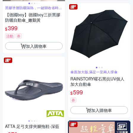
黑膠塗層防曬隔熱，一鍵開收省時省
力
【德國boy】德國boy三折黑膠
防曬自動傘_嫩鵝黃
399
$
活動
券
加入購物車
傘面加大版,滿足一至兩人撐傘
RAINSTORY曜石黑抗UV個人
加大自動傘
599
$
券
加入購物車
ATTA 足弓支撐夾腳拖鞋-深藍