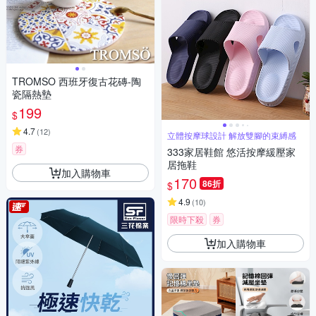
TROMSO 西班牙復古花磚-陶
瓷隔熱墊
199
$
4.7
(
12
)
立體按摩球設計 解放雙腳的束縛感
券
333家居鞋館 悠活按摩緩壓家
居拖鞋
加入購物車
170
86折
$
4.9
(
10
)
限時下殺
券
加入購物車