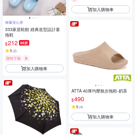
加入購物車
無毒安心穿
333家居鞋館 經典造型設計童
拖鞋
212
86折
$
5
(
2
)
限時下殺
券
加入購物車
ATTA 40厚均壓散步拖鞋-奶茶
490
$
5
(
4
)
加入購物車