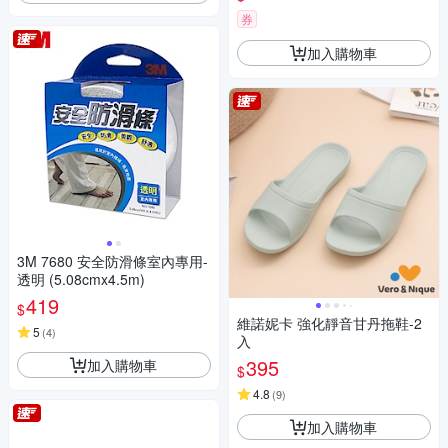
折疊傘/迷你傘/防曬
券
加入購物車
3M 7680 安全防滑條室內專用-
透明 (5.08cmx4.5m)
419
$
維諾妮卡 強化靜音甘丹拖鞋-2
5
(
4
)
入
395
加入購物車
$
4.8
(
9
)
加入購物車