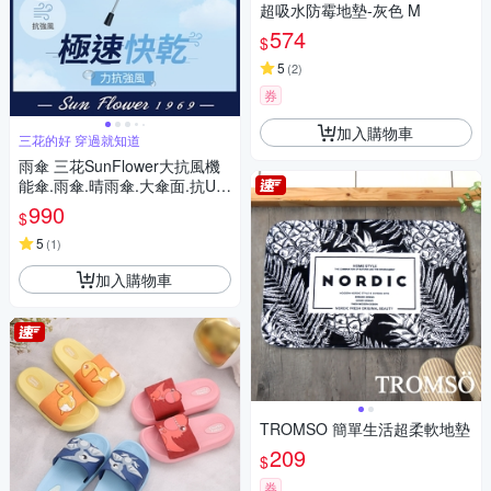
超吸水防霉地墊-灰色 M
574
$
5
(
2
)
券
加入購物車
三花的好 穿過就知道
雨傘 三花SunFlower大抗風機
能傘.雨傘.晴雨傘.大傘面.抗UV
防曬_迷霧灰
990
$
5
(
1
)
加入購物車
TROMSO 簡單生活超柔軟地墊
209
$
券