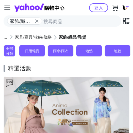
Yahoo購物中心
登入
家飾/織品/
雜貨
家具/寢具/收納/修繕
家飾/織品/雜貨
全部
日用雜貨
雨傘/雨衣
地墊
地毯
分類
精選活動