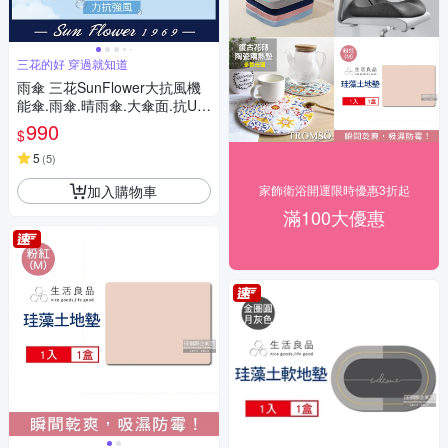
三花的好 穿過就知道
雨傘 三花SunFlower大抗風機
能傘.雨傘.晴雨傘.大傘面.抗UV
防曬_午夜藍
990
$
5
(
5
)
加入購物車
家飾衛浴開運限時優惠3折起
滿100大優惠