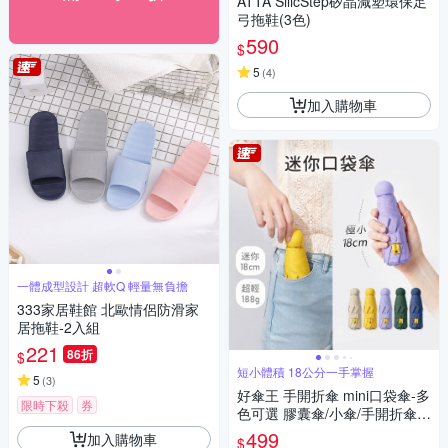
ATTA SilicStep矽晶減塑環保足
弓拖鞋(3色)
590
$
5
(
4
)
加入購物車
一體成型設計 超軟Q 輕量無負擔
333家居鞋館 北歐情侶防滑家
居拖鞋-2入組
221
86折
$
短小體積 18公分一手掌握
5
(
3
)
好傘王 手開折傘 mini口袋傘-多
限時下殺
券
色可選 膠囊傘/小傘/手開折傘/
黑膠布/摺疊傘/小雨傘/輕量傘/
499
加入購物車
$