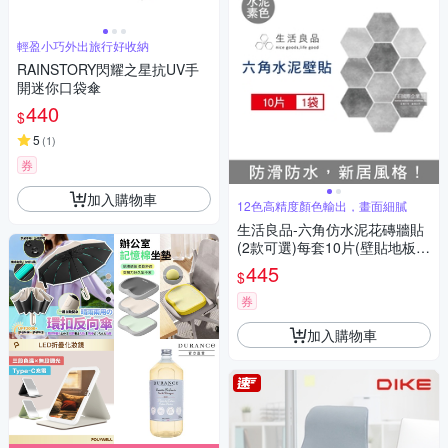
輕盈小巧外出旅行好收納
RAINSTORY閃耀之星抗UV手
開迷你口袋傘
440
$
5
(
1
)
券
加入購物車
12色高精度顏色輸出，畫面細膩
生活良品-六角仿水泥花磚牆貼
(2款可選)每套10片(壁貼地板貼
紙,復古風格壁紙,仿六角磁磚牆
445
$
貼,DIY防水即撕即貼裝飾材料
貼片,模擬磁磚牆面家飾貼紙)
券
加入購物車