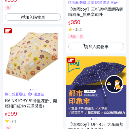
$
晴雨傘 防曬 黑膠 防曬 降溫 抗uv
券
【德國boy】三折超輕黑膠防曬
晴雨傘_焦糖拿鐵外
加入購物車
350
$
4.3
(
2
)
活動
券
加入購物車
撐出酷夏最狂8度C溫度差
RAINSTORY-8°降溫凍齡手開
輕細口紅傘(花漾盛宴)
999
$
5
(
1
)
【德國boy】UPF45+ 大傘面都
券