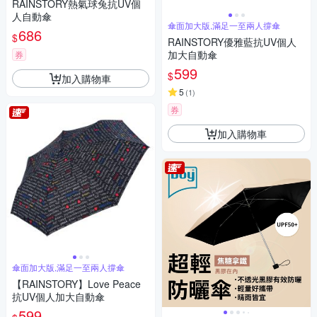
RAINSTORY熱氣球兔抗UV個
人自動傘
傘面加大版,滿足一至兩人撐傘
686
$
RAINSTORY優雅藍抗UV個人
加大自動傘
券
599
$
加入購物車
5
(
1
)
券
加入購物車
傘面加大版,滿足一至兩人撐傘
【RAINSTORY】Love Peace
抗UV個人加大自動傘
599