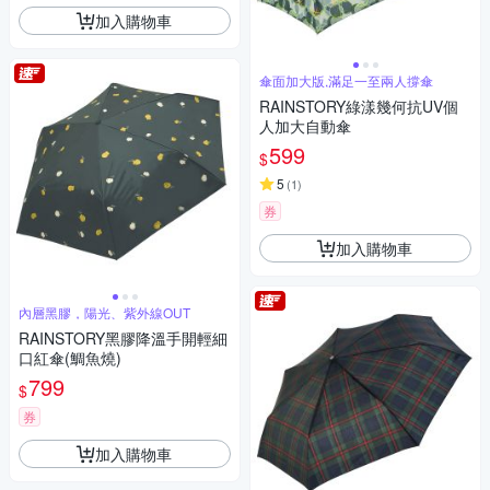
加入購物車
傘面加大版,滿足一至兩人撐傘
RAINSTORY綠漾幾何抗UV個
人加大自動傘
599
$
5
(
1
)
券
加入購物車
內層黑膠，陽光、紫外線OUT
RAINSTORY黑膠降溫手開輕細
口紅傘(鯛魚燒)
799
$
券
加入購物車