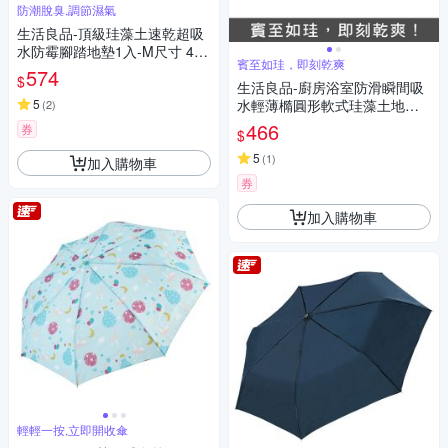
防潮脫臭,調節濕氣
生活良品-頂級珪藻土速乾超吸
水防霉腳踏地墊1入-M尺寸 4色
賓至如珪，即刻乾爽
可選 (珪藻土地墊,腳踏墊,地墊,
574
$
吸水墊)
生活良品-廚房浴室防滑瞬間吸
5
水輕薄橢圓形軟式珪藻土地墊1
(
2
)
入/卷 2款可選 (耐摔不破裂,可
466
券
$
洗衣機清洗,浴室踏墊,防滑踏墊,
門口墊,吸水踏墊)
5
(
1
)
加入購物車
券
加入購物車
輕輕一按,立即開收傘