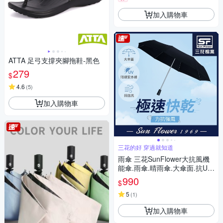
加入購物車
ATTA 足弓支撐夾腳拖鞋-黑色
279
$
4.6
(
5
)
加入購物車
三花的好 穿過就知道
雨傘 三花SunFlower大抗風機
能傘.雨傘.晴雨傘.大傘面.抗UV
防曬_沉穩黑
990
$
5
(
1
)
加入購物車