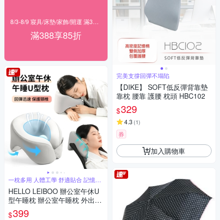
8/3-8/9 寢具/床墊/家飾/開運 滿388享85折
滿388享85折
完美支撐回彈不塌陷
【DIKE】 SOFT低反彈背靠墊
靠枕 腰靠 護腰 枕頭 HBC102
329
$
4.3
(
1
)
券
加入購物車
一枕多用 人體工學 舒適貼合 記憶回
彈
HELLO LEIBOO 辦公室午休U
型午睡枕 辦公室午睡枕 外出旅
遊U型頸枕 午覺鏤空趴趴枕
399
$