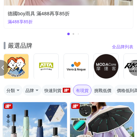
德國boy雨具 滿488再享85折
滿488享85折
嚴選品牌
全品牌列表
分類
品牌
快速到貨
有現貨
挑戰低價
價格低到