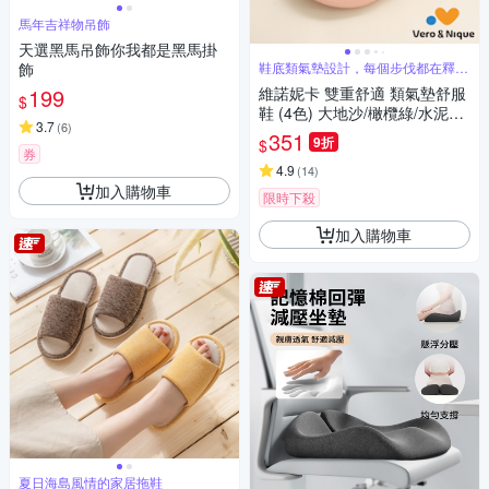
馬年吉祥物吊飾
天選黑馬吊飾你我都是黑馬掛
飾
鞋底類氣墊設計，每個步伐都在釋放
壓力
199
維諾妮卡 雙重舒適 類氣墊舒服
$
鞋 (4色) 大地沙/橄欖綠/水泥灰/
3.7
(
6
)
櫻桃粉
351
9折
$
券
4.9
(
14
)
加入購物車
限時下殺
加入購物車
夏日海島風情的家居拖鞋