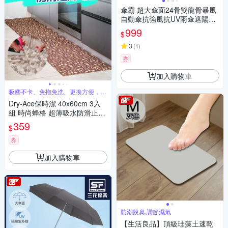
傘霸 超大傘面24骨雙龍骨暴風
自動傘抗強風抗UV雨傘遮陽傘-
快
999
$
3
(
1
)
券
加入購物車
吸塵不卡、免拖免洗、更換方便，省
時更省力
Dry-Ace保時潔 40x60cm 3入
組 時尚蜂格 超薄吸水防滑止滑
自黏免洗地墊(可隨意剪裁拼貼)
359
$
券
加入購物車
防潮脫臭,調節濕氣
【生活良品】頂級珪藻土速乾