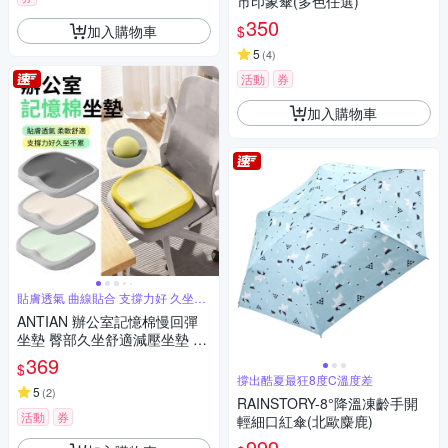
市印象傘(多色任選)
350
加入購物車
$
5
(
4
)
活動
券
加入購物車
貼膚透氣 曲線貼合 支撐力好 久坐不
累
ANTIAN 辦公室記憶棉慢回彈
坐墊 臀部久坐舒適減壓坐墊 車
用坐墊 痔瘡墊 孕婦墊
369
$
撐出酷夏最狂8度C溫度差
5
(
2
)
RAINSTORY-8°降溫凍齡手開
活動
券
輕細口紅傘(北歐麋鹿)
999