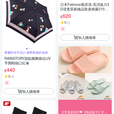
日本Febreze風倍清-高消臭力3
D浸透居家織品除臭噴霧370ml/
新金瓶-無香棕標(家飾用品清
620
$
新,衣物鞋靴除臭劑,防疫去菸味
燒烤味,寢具床墊地毯沙發窗簾
5
(
1
)
適用)
券
加入購物車
專屬防夾手設計,攜帶無感好收納
RAINSTORY甜點圓舞曲抗UV
手開輕細口紅傘
440
$
5
(
1
)
券
加入購物車
日常溫柔相伴💝【維諾妮卡】舒適禮遇9折起