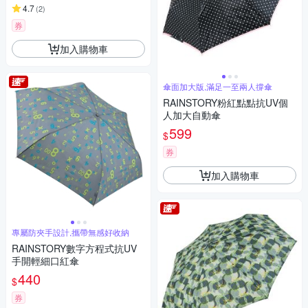
4.7
(
2
)
券
加入購物車
傘面加大版,滿足一至兩人撐傘
RAINSTORY粉紅點點抗UV個
人加大自動傘
599
$
券
加入購物車
專屬防夾手設計,攜帶無感好收納
RAINSTORY數字方程式抗UV
手開輕細口紅傘
440
$
券