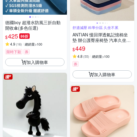
德國boy 超潑水防風三折自動
開收傘(多色任選)
舒適減壓 科學分區 久坐不累
425
ANTIAN 慢回彈透氣記憶棉坐
86折
$
墊 辦公護臀座椅墊 汽車久坐舒
4.9
(
16
)
總銷量>100
適屁股墊 學生教室宿舍凳子墊
449
$
限時下殺
券
4.8
(
55
)
總銷量>100
加入購物車
券
加入購物車