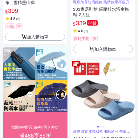
傘 _雪精靈山雀
鞋底魚骨防滑紋路 防滑效果再提升
399
333家居鞋館 緩壓排水浴室拖
$
鞋-2入組
4.8
(
2
)
339
86折
$
活動
券
4.6
(
7
)
加入購物車
限時下殺
券
加入購物車
德國boy雨具 滿488再享85折
激厚減震 柔軟Q彈 服貼足弓 包覆舒
滿488享85折
適