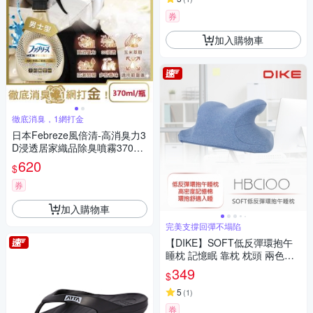
券
加入購物車
徹底消臭，1網打金
日本Febreze風倍清-高消臭力3
D浸透居家織品除臭噴霧370ml/
金瓶(家飾用品清新,衣物鞋靴除
620
$
臭劑,防疫去燒烤味,寢具床墊地
毯沙發窗簾適用)
券
加入購物車
完美支撐回彈不塌陷
【DIKE】SOFT低反彈環抱午
睡枕 記憶眠 靠枕 枕頭 兩色可
選(藍/灰) HBC100
349
$
5
(
1
)
券