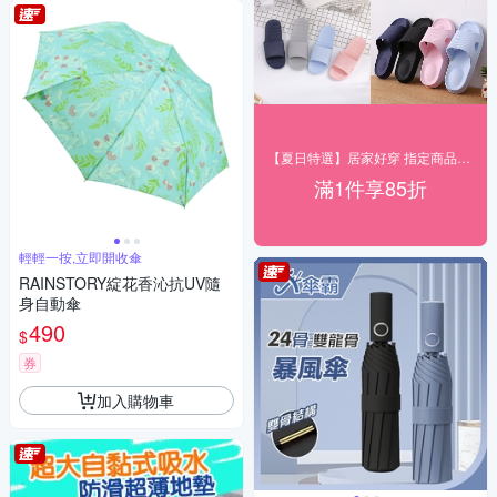
【夏日特選】居家好穿 指定商品85折起
滿1件享85折
輕輕一按,立即開收傘
RAINSTORY綻花香沁抗UV隨
身自動傘
490
$
券
加入購物車