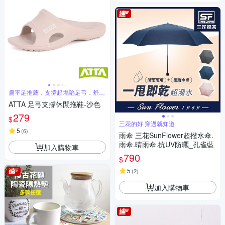
扁平足推薦，支撐起塌陷足弓，舒緩
腳部壓力
ATTA 足弓支撐休閒拖鞋-沙色
279
$
三花的好 穿過就知道
5
(
6
)
雨傘 三花SunFlower超撥水傘.
雨傘.晴雨傘.抗UV防曬_孔雀藍
加入購物車
790
$
5
(
2
)
加入購物車