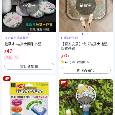
補貨中
補貨中
強力吸水迅速快乾
任選4件出貨
超吸水-硅藻土圓形杯墊
【寢室安居】軟式珪藻土地墊
款式任選
49
$
75
$
活動
券
4.8
(
38
)
總銷量>50
貨到通知我
貨到通知我
補貨中