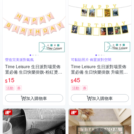
營造完美派對氣氛
可黏貼照片 佈置派對空間
Time Leisure 生日派對場景佈
Time Leisure 生日派對場景佈
置必備 生日快樂掛旗-粉紅燙金
置必備 生日快樂掛旗 升級照片
燕尾旗
夾
15
45
$
$
活動
券
活動
券
加入購物車
加入購物車