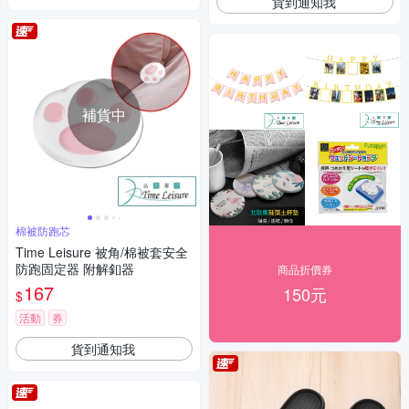
貨到通知我
補貨中
棉被防跑芯
Time Leisure 被角/棉被套安全
防跑固定器 附解釦器
商品折價券
167
150元
$
活動
券
貨到通知我