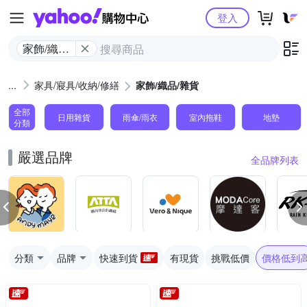
Yahoo購物中心
登入
家飾/織品/
雜貨
家具/寢具/收納/修繕
家飾/織品/雜貨
全部
日用雜貨
雨傘/雨衣
室內拖鞋
地墊
分類
嚴選品牌
全品牌列表
分類
品牌
快速到貨
有現貨
挑戰低價
價格低到