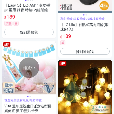
【Easy Q】EQ-AM11桌立/壁
掛 兩用 靜音 時鐘(內建鬧鐘功
能)
189
$
萬向滑輪 箱底滑輪 垃報桶底滑輪
活動
券
【1Z Life】黏貼式萬向滾輪(鋼
珠)(4入)
貨到通知我
189
$
券
貨到通知我
補貨中
補貨中
營造完美派對氣氛 輕鬆佈置
Viita 週年慶祝生日派對造型掛
旗佈置 數字/照片卡夾