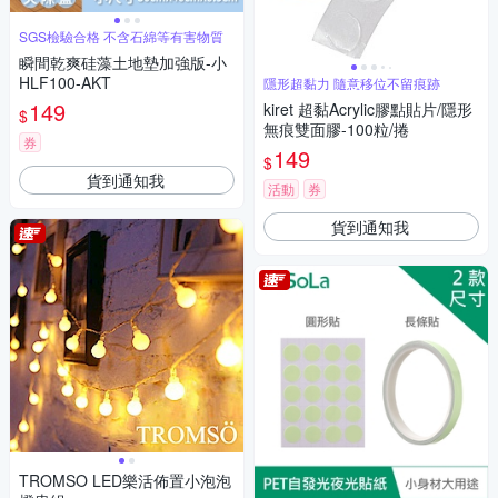
SGS檢驗合格 不含石綿等有害物質
瞬間乾爽硅藻土地墊加強版-小
HLF100-AKT
隱形超黏力 隨意移位不留痕跡
149
kiret 超黏Acrylic膠點貼片/隱形
$
無痕雙面膠-100粒/捲
券
149
$
貨到通知我
活動
券
貨到通知我
TROMSO LED樂活佈置小泡泡