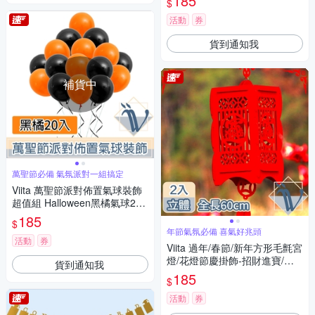
185
$
活動
券
貨到通知我
補貨中
萬聖節必備 氣氛派對一組搞定
Viita 萬聖節派對佈置氣球裝飾
超值組 Halloween黑橘氣球20
入
185
$
年節氣氛必備 喜氣好兆頭
活動
券
Viita 過年/春節/新年方形毛氈宮
燈/花燈節慶掛飾-招財進寶/二
貨到通知我
入
185
$
活動
券