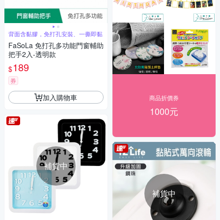
背面含黏膠，免打孔安裝、一撕即黏
FaSoLa 免打孔多功能門窗輔助
把手2入-透明款
189
$
券
加入購物車
商品折價券
1000元
補貨中
補貨中