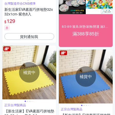
台灣製造符合CNS標準
新生活家EVA素面巧拼地墊32x
32x1cm-紫色8入
129
$
8/3-8/9 寢具/床墊/家飾/開運 滿388享85折
券
滿388享85折
貨到通知我
補貨中
補貨中
正宗台灣製商品
正宗台灣製商品
【新生活家】EVA素面巧拼地墊