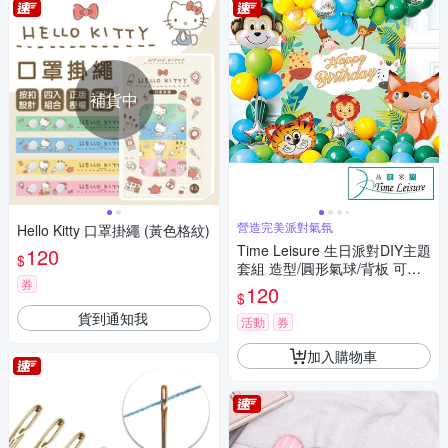
補貨中
營造完美派對氣氛
Hello Kitty 口罩掛繩 (黃色格紋)
Time Leisure 生日派對DIY主題
120
$
套組 造型/圓形氣球/背板 可愛
券
動物
120
$
貨到通知我
活動
券
加入購物車