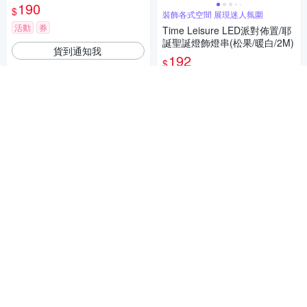
190
$
裝飾各式空間 展現迷人氛圍
活動
券
Time Leisure LED派對佈置/耶
誕聖誕燈飾燈串(松果/暖白/2M)
貨到通知我
192
$
券
貨到通知我
補貨中
補貨中
TROMSO城市風爵5X7相框(半
弧藍)-深咖
195
$
券
溫濕度計 溫度計 濕度計 鬧鐘
【1Z Life】多功能電子鬧鐘溫