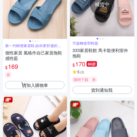
補貨中
可旋轉造型鞋面
新一代輕便家居鞋,給你更舒適的個
性家居
333家居鞋館 馬卡龍便利室外
個性家居 風格作自己家居拖鞋
拖鞋
感性藍
170
86折
$
169
$
5
(
2
)
券
限時下殺
券
加入購物車
貨到通知我