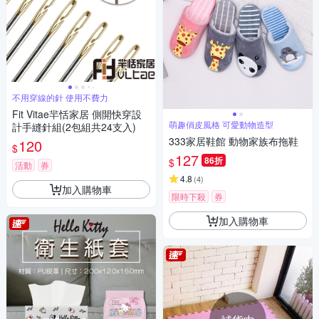
不用穿線的針 使用不費力
Fit Vitae羋恬家居 側開快穿設
萌趣俏皮風格 可愛動物造型
計手縫針組(2包組共24支入)
333家居鞋館 動物家族布拖鞋
120
$
127
86折
$
活動
券
4.8
(
4
)
加入購物車
限時下殺
券
加入購物車