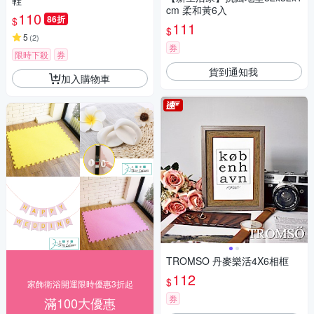
鞋
cm 柔和黃6入
110
86折
$
111
$
5
(
2
)
券
限時下殺
券
貨到通知我
加入購物車
TROMSO 丹麥樂活4X6相框
112
$
家飾衛浴開運限時優惠3折起
券
滿100大優惠