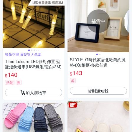
補貨中
裝飾空間 展現迷人氛圍
STYLE_G時代家居北歐簡約風
Time Leisure LED派對佈置 聖
格4X6相框-多款任選
誕燈飾燈串(USB氣泡/暖白/3M)
143
140
$
$
券
活動
券
貨到通知我
加入購物車