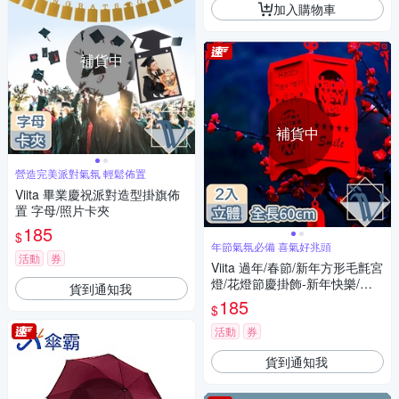
加入購物車
補貨中
補貨中
營造完美派對氣氛 輕鬆佈置
Viita 畢業慶祝派對造型掛旗佈
置 字母/照片卡夾
185
$
年節氣氛必備 喜氣好兆頭
活動
券
Viita 過年/春節/新年方形毛氈宮
燈/花燈節慶掛飾-新年快樂/二
貨到通知我
入
185
$
活動
券
貨到通知我