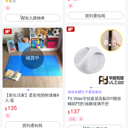
5
(
2
)
券
券
貨到通知我
加入購物車
補貨中
無痕免鑽孔可重複黏貼
【新生活家】柔彩地墊附邊條8
Fit Vitae羋恬家居高黏DIY圓形
入-藍
輔助門把/抽屜玻璃手把
135
$
137
$
券
活動
券
貨到通知我