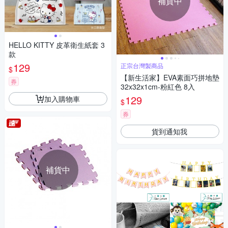
補貨中
HELLO KITTY 皮革衛生紙套 3
款
129
正宗台灣製商品
$
【新生活家】EVA素面巧拼地墊
券
32x32x1cm-粉紅色 8入
129
加入購物車
$
券
貨到通知我
補貨中