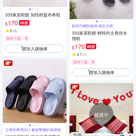
333家居鞋館 知性輕盈布希鞋
170
86折
$
船型凹槽防衝撞 穩定步態
5
(
3
)
333家居鞋館 輕時尚文青排水
拖鞋
限時下殺
券
170
86折
$
加入購物車
4.7
(
1
)
限時下殺
券
加入購物車
補貨中
立體按摩球設計 解放雙腳的束縛感