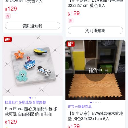
【新生活家】EVA素面巧拼地墊
32x32x1cm-黃色 8入
32x32x1cm-藍色 8入
129
$
129
$
券
券
貨到通知我
貨到通知我
補貨中
輕量鞋扣多樣造型百變樂趣
正宗台灣製商品
Fun Plus+ 隨心所扣配件包-多
【新生活家】EVA耐磨橡木紋地
款可選 自由搭配 飾扣 鞋扣
墊-淺色32x32x1cm 6入
129
$
129
$