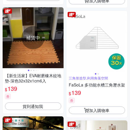
加入購物車
補貨中
【新生活家】EVA耐磨橡木紋地
三角形造型,利用角落空間
墊-深色32x32x1cm6入
FaSoLa 多功能水槽三角瀝水架
139
$
139
$
券
券
貨到通知我
加入購物車