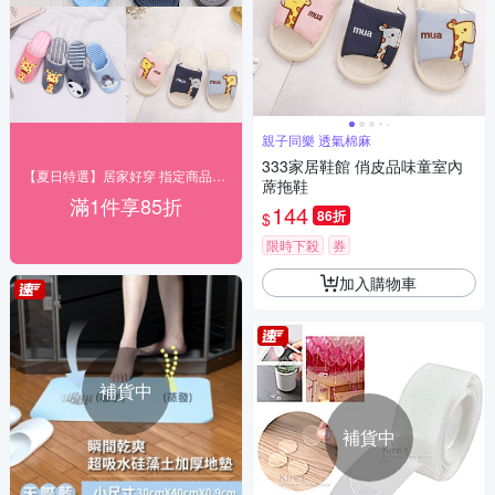
親子同樂 透氣棉麻
333家居鞋館 俏皮品味童室內
【夏日特選】居家好穿 指定商品85折起
蓆拖鞋
滿1件享85折
144
86折
$
限時下殺
券
加入購物車
補貨中
補貨中