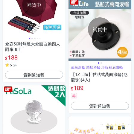
補貨中
補貨中
傘霸56吋無敵大傘面自動四人
雨傘-8H
188
$
5
(
9
)
萬向滑輪 箱底滑輪 垃報桶底滑輪
【1Z Life】黏貼式萬向滾輪(尼
貨到通知我
龍珠)(4入)
189
$
券
貨到通知我