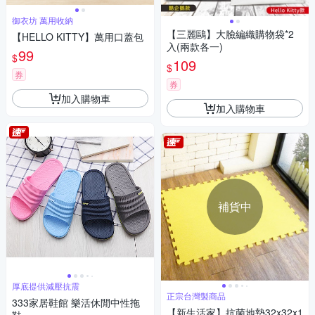
御衣坊 萬用收納
【三麗鷗】大臉編織購物袋*2
【HELLO KITTY】萬用口蓋包
入(兩款各一)
99
$
109
$
券
券
加入購物車
加入購物車
補貨中
厚底提供減壓抗震
正宗台灣製商品
333家居鞋館 樂活休閒中性拖
【新生活家】抗菌地墊32x32x1