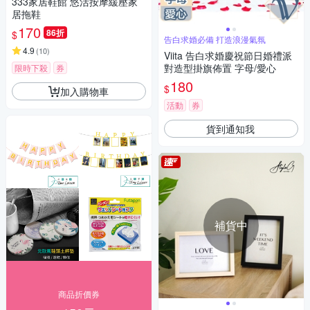
333家居鞋館 悠活按摩緩壓家
居拖鞋
170
86折
$
告白求婚必備 打造浪漫氣氛
4.9
(
10
)
Viita 告白求婚慶祝節日婚禮派
對造型掛旗佈置 字母/愛心
限時下殺
券
180
$
加入購物車
活動
券
貨到通知我
補貨中
商品折價券