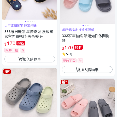
太空電繡圖案 饒富趣味
超輕量設計 打造裸腳感
333家居鞋館 星際遨遊 漫旅霧
333家居鞋館 話題知性休閒拖
感室內布拖鞋-黑色/藍色
鞋
170
86折
$
170
86折
$
限時下殺
券
5
(
3
)
加入購物車
限時下殺
券
加入購物車