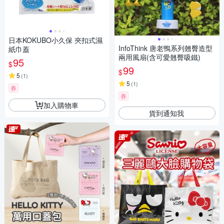
日本KOKUBO小久保 夾扣式濕
InfoThink 唐老鴨系列翹臀造型
紙巾蓋
兩用風扇(含可愛翹臀吸鐵)
95
$
99
$
5
(
1
)
5
(
1
)
券
券
加入購物車
貨到通知我