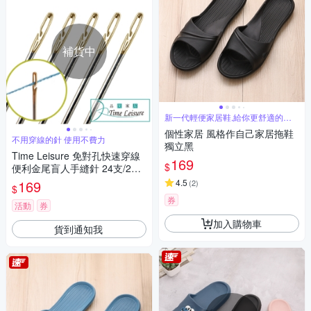
補貨中
新一代輕便家居鞋,給你更舒適的個
性家居
個性家居 風格作自己家居拖鞋
不用穿線的針 使用不費力
獨立黑
Time Leisure 免對孔快速穿線
169
$
便利金尾盲人手縫針 24支/2包
入
169
4.5
(
2
)
$
券
活動
券
加入購物車
貨到通知我