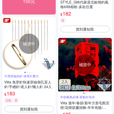
150元
STYLE_G時代家居北歐簡約風
格6X8相框-多款任選
182
$
券
貨到通知我
補貨中
補貨中
不用穿線的針 使用不費力
Viita 免穿針快速穿線側孔盲人
針/手縫針/老人針/懶人針 24入
183
$
年節氣氛必備 喜氣好兆頭
活動
券
Viita 過年/春節/新年方形毛氈宮
燈/花燈節慶掛飾-年年有餘/二
貨到通知我
入