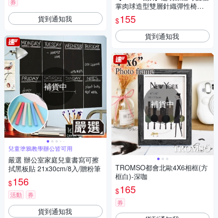
券
掌肉球造型雙層針織彈性椅腳
保護套(4入/組)
155
貨到通知我
$
貨到通知我
補貨中
補貨中
兒童塗鴉教學辦公皆可用
嚴選 辦公室家庭兒童書寫可擦
TROMSO都會北歐4X6相框(方
拭黑板貼 21x30cm/8入/贈粉筆
框白)-深咖
156
$
165
$
活動
券
券
貨到通知我