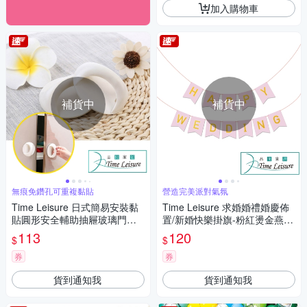
加入購物車
補貨中
補貨中
無痕免鑽孔可重複黏貼
營造完美派對氣氛
Time Leisure 日式簡易安裝黏
Time Leisure 求婚婚禮婚慶佈
貼圓形安全輔助抽屜玻璃門把
置/新婚快樂掛旗-粉紅燙金燕尾
白
旗
113
120
$
$
券
券
貨到通知我
貨到通知我