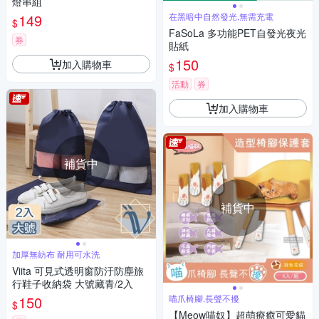
燈串組
149
在黑暗中自然發光,無需充電
$
FaSoLa 多功能PET自發光夜光
券
貼紙
150
加入購物車
$
活動
券
加入購物車
補貨中
補貨中
加厚無紡布 耐用可水洗
Viita 可見式透明窗防汙防塵旅
行鞋子收納袋 大號藏青/2入
150
喵爪椅腳,長聲不擾
$
【Meow喵奴】超萌療癒可愛貓