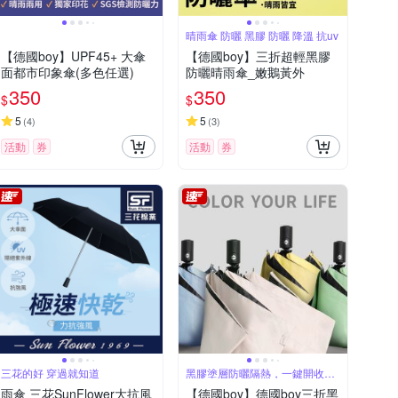
晴雨傘 防曬 黑膠 防曬 降溫 抗uv
【德國boy】UPF45+ 大傘
【德國boy】三折超輕黑膠
面都市印象傘(多色任選)
防曬晴雨傘_嫩鵝黃外
350
350
$
$
5
5
(
4
)
(
3
)
活動
券
活動
券
三花的好 穿過就知道
黑膠塗層防曬隔熱，一鍵開收省
時省力
雨傘 三花SunFlower大抗風
【德國boy】德國boy三折黑