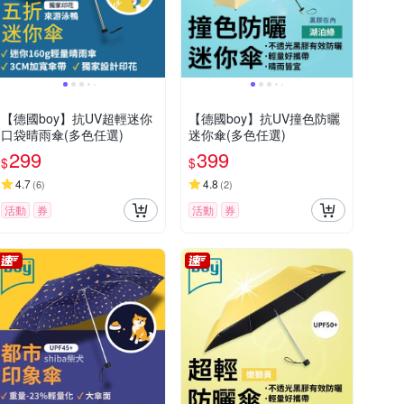
【德國boy】抗UV超輕迷你
【德國boy】抗UV撞色防曬
口袋晴雨傘(多色任選)
迷你傘(多色任選)
299
399
$
$
4.7
4.8
(
6
)
(
2
)
活動
券
活動
券