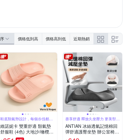
序
價格低到高
價格高到低
近期熱銷
鞋底類氣墊設計，每個步伐都在
盡享舒適 釋放久坐壓力 更美型
釋放壓力
更健康
維諾妮卡 雙重舒適 類氣墊
ANTIAN 冰絲透氣記憶棉回
舒服鞋 (4色) 大地沙/橄欖綠/
彈舒適護臀坐墊 辦公室椅子
水泥灰/櫻桃粉
增高坐墊 屁股棉墊 孕婦坐