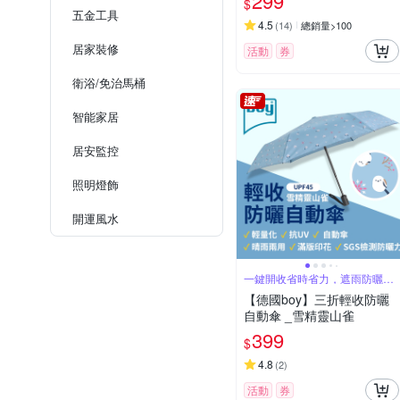
299
$
五金工具
4.5
(
14
)
總銷量>100
居家裝修
活動
券
衛浴/免治馬桶
智能家居
居安監控
照明燈飾
開運風水
一鍵開收省時省力，遮雨防曬一
次到位
【德國boy】三折輕收防曬
自動傘 _雪精靈山雀
399
$
4.8
(
2
)
活動
券