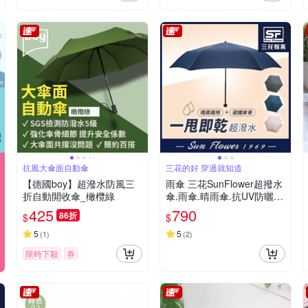
抗風大傘面自動傘
三花的好 穿過就知道
【德國boy】超潑水防風三
雨傘 三花SunFlower超撥水
折自動開收傘_橄欖綠
傘.雨傘.晴雨傘.抗UV防曬_
孔雀藍
425
790
86折
$
$
5
5
(
1
)
(
2
)
限時下殺
券