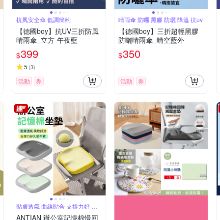
抗風安全傘 低調簡約
晴雨傘 防曬 黑膠 防曬 降溫 抗uv
【德國boy】抗UV三折防風
【德國boy】三折超輕黑膠
晴雨傘_立方-午夜藍
防曬晴雨傘_晴空藍外
399
350
$
$
5
(
3
)
活動
券
活動
券
貼膚透氣 曲線貼合 支撐力好 久
坐不累
ANTIAN 辦公室記憶棉慢回