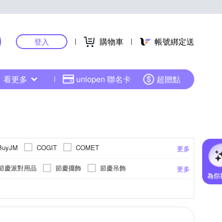
購物車
帳號綁定送
登入
看更多
uniopen 聯名卡
超贈點
BuyJM
COGIT
COMET
更多
IKEHIKO 日本池彥
Kobold 酷波德
iSFun
節慶派對用品
節慶擺飾
節慶吊飾
更多
O Pretty 歐沛媞
ONE HOUSE
頸枕
畫框
雨鞋套
春聯
超細纖維
亞麻
壁紙
磁吸扣
草蓆
走道毯/床邊毯
防塵
冰絲蓆
防潑水
木質
涼墊/涼蓆墊
可站立
記憶棉
3.5cm
24cm
EVA/EPE
24.5cm
25cm
更多
更多
更多
更多
YS
TRENY
Viita
WIDE VIEW
方蚊帳
節慶組合包
立鏡
存錢筒
圖窗貼
榻榻米
單圖壁貼
沙發套
cm
Free size
半島良品
寢室安居
帕斯特
偶
節慶窗貼
雨鞋
綁帶
抱枕套
廚房壁貼
仿真盆栽
椅腳套