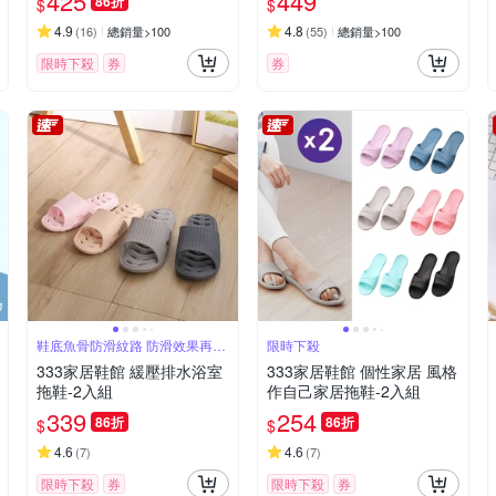
425
449
86折
$
$
舍凳子墊
4.9
4.8
(
16
)
總銷量>100
(
55
)
總銷量>100
限時下殺
券
券
鞋底魚骨防滑紋路 防滑效果再提
限時下殺
升
333家居鞋館 緩壓排水浴室
333家居鞋館 個性家居 風格
拖鞋-2入組
作自己家居拖鞋-2入組
339
254
86折
86折
$
$
4.6
4.6
(
7
)
(
7
)
限時下殺
券
限時下殺
券