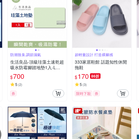
防潮脫臭,調節濕氣
超輕量設計 打造裸腳感
生活良品-頂級珪藻土速乾超
333家居鞋館 話題知性休閒
吸水防霉腳踏地墊1入-L尺
拖鞋
寸 5款可選 (珪藻土地墊,腳
700
170
86折
$
$
踏墊,地墊,吸水墊)
5
5
(
2
)
(
3
)
券
限時下殺
券