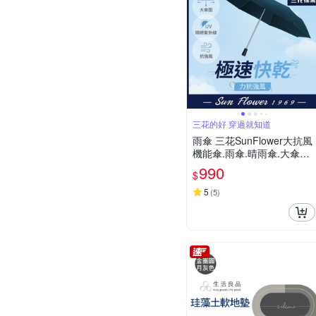
三花的好 穿過就知道
雨傘 三花SunFlower大抗風
機能傘.雨傘.晴雨傘.大傘面.
抗UV防曬_午夜藍
990
$
5
(
5
)