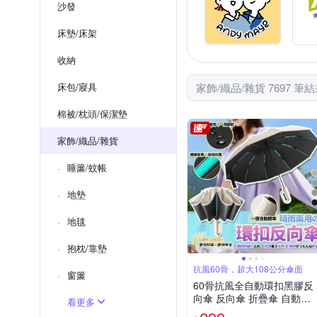
沙發
床墊/床架
收納
床包/寢具
家飾/織品/雜貨 7697 筆
棉被/枕頭/保潔墊
家飾/織品/雜貨
睡簾/蚊帳
地墊
地毯
抱枕/靠墊
抗風60骨，超大108公分傘面
窗簾
60骨抗風全自動環扣黑膠反
向傘 反向傘 折疊傘 自動傘
看更多
雨傘 遮陽傘 樂豐生活