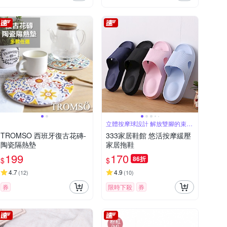
立體按摩球設計 解放雙腳的束縛
感
TROMSO 西班牙復古花磚-
333家居鞋館 悠活按摩緩壓
陶瓷隔熱墊
家居拖鞋
199
170
86折
$
$
4.7
4.9
(
12
)
(
10
)
券
限時下殺
券