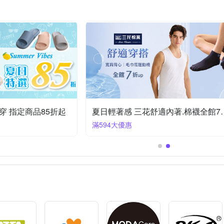
日本丸真
棉花田
生活良品
絲薇諾
維諾妮卡
芸
5-6尺落地聖誕樹
風扇
婚禮小物
留言黑板/白板
桌鐘
鬧鐘
座鐘
花瓶
絲質地毯
手工具
型壁貼
其他地墊
其他地毯
其他枕頭
穿 指定商品85折起
夏日輕著感 三花舒
滿594大優惠