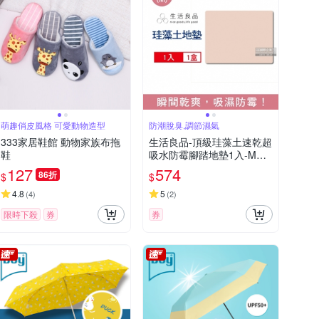
萌趣俏皮風格 可愛動物造型
防潮脫臭,調節濕氣
333家居鞋館 動物家族布拖
生活良品-頂級珪藻土速乾超
鞋
吸水防霉腳踏地墊1入-M尺
寸 4色可選 (珪藻土地墊,腳
127
574
86折
$
$
踏墊,地墊,吸水墊)
4.8
5
(
4
)
(
2
)
限時下殺
券
券