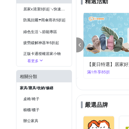
精選活動
新生活家
日創優品
桌曆擺飾
半腰窗紗
DIY紗窗網
沙發保潔墊
居家x清潔3折起↘快速到貨
山德力
膠帶
亞麻地毯
腰帶
防風抗曬☂️雨傘雨衣5折起
綠色生活↘節能專區
疲勞緩解神器🎯5折起
正版卡通授權居家小物
看更多
日常溫柔相伴💝【維諾妮卡】舒適禮遇9折起
【夏日特選】居家好
停電防災必備
件享9折
滿1件享85折
相關分類
家具/寢具/收納/修繕
桌椅/椅子
嚴選品牌
櫥櫃/櫃子
辦公家具