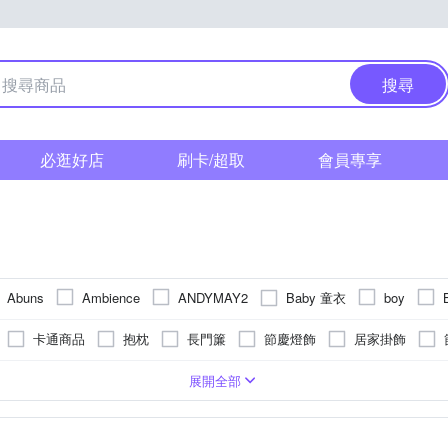
搜尋
必逛好店
刷卡/超取
會員專享
Baby 童衣
Abuns
Ambience
ANDYMAY2
boy
G+ 居家
H&R 安室家
in Tech
Fuwaly
IN-HOUSE
卡通商品
抱枕
長門簾
節慶燈飾
居家掛飾
daCore 摩達客
moz 瑞典
Madiggan 貝斯麗
MGSHOP
腰靠枕
鑰匙圈
落地窗簾
相框
背靠墊/腿枕
梳棉
關/門墊
防強風
塑膠
冰涼
爬行墊/遊戲墊
雙開
珪藻土
純棉
超大傘面
人造絲
竹蓆
防撞地墊
防蚊
棉
麻將蓆
巧拼墊
橡膠
固定
緞面
法蘭絨
單人椅墊
安裝配件
藤蓆
2XL
3XL
4XL
Free Size
22.5cm
23cm
2
展開全部
SunFlower 三花
SHIMOYAMA 霜山
TROMSO
TENDA
樹
蒙古包蚊帳
節慶交換禮物
節慶壁貼
化妝鏡
四
傘
多圖壁貼
珪藻/硅藻土地墊
羊毛/仿皮地毯
沙發椅墊
單
m
27cm
27.5cm
28cm
28.5cm
29cm
29.5
飾
下雨的聲音
伊美居
其他品牌
凱蕾絲帝
Zippo
風雨衣
60cm桌上型聖誕樹
午安枕
3-4尺居家聖誕樹
玩
和室/ 打禪坐墊
地板
裝飾璧毯
多圖窗貼
沙發罩