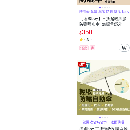
晴雨傘 防曬 黑膠 防曬 降溫 抗uv
【德國boy】三折超輕黑膠
防曬晴雨傘_焦糖拿鐵外
350
$
4.3
(
2
)
活動
券
一鍵開收省時省力，遮雨防曬一
次到位
德國boy 三折輕收防曬自動