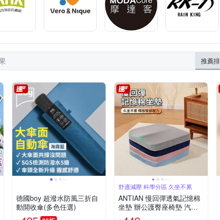
結果
推薦排
舒適減壓 科學分區 久坐不累
德國boy 超潑水防風三折自
ANTIAN 慢回彈透氣記憶棉
動開收傘(多色任選)
坐墊 辦公護臀座椅墊 汽車
久坐舒適屁股墊 學生教室宿