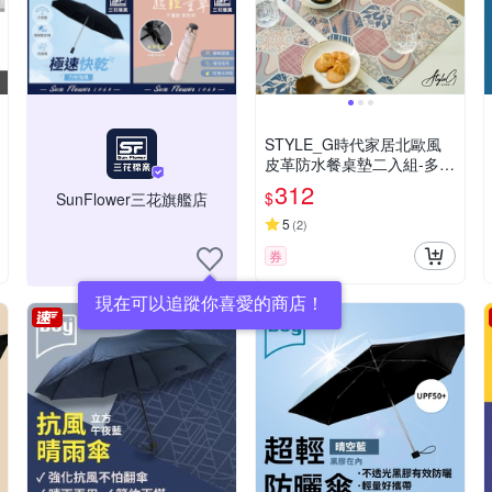
STYLE_G時代家居北歐風
皮革防水餐桌墊二入組-多款
任選
312
$
SunFlower三花旗艦店
5
(
2
)
券
現在可以追蹤你喜愛的商店！