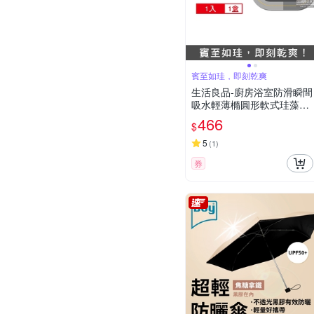
賓至如珪，即刻乾爽
生活良品-廚房浴室防滑瞬間
吸水輕薄橢圓形軟式珪藻土
地墊1入/卷 2款可選 (耐摔不
466
$
破裂,可洗衣機清洗,浴室踏
墊,防滑踏墊,門口墊,吸水踏
5
(
1
)
墊)
券