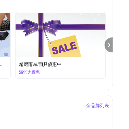
佳
荷生活
金德恩
護立康
傘電俠
造景擺飾品
珠寶盒/飾品盒/飾品架
收納籃
適內著.棉襪全館7折up!
精選雨傘/雨具優惠中
滿99大優惠
全品牌列表