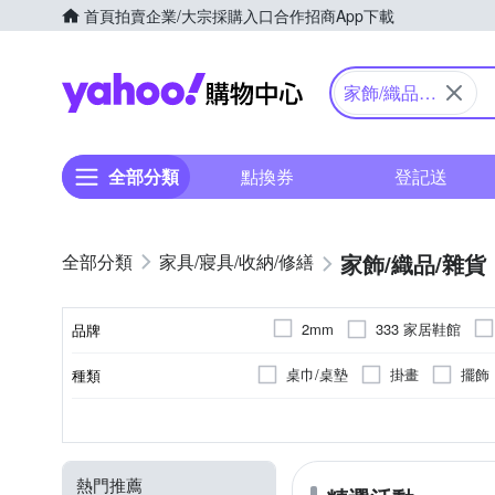
首頁
拍賣
企業/大宗採購入口
合作招商
App下載
Yahoo購物中心
家飾/織品/
雜貨
全部分類
點換券
登記送
家飾/織品/雜貨
家具/寢具/收納/修繕
333 家居鞋館
2mm
品牌
DURANCE 朵昂思
Echa
桌巾/桌墊
掛畫
擺飾
種類
品牌名稱
LOG 樂格
Mo
kiret
壁鏡
半腰窗簾
原作
地墊/防滑墊
抗UV
聚酯纖維
聚酯纖維
遮光
混紡棉
地毯
快乾
精
玄
S
M
EVA/EPE/XPE
L
XL
類型
顏色
尺寸
用途功能
主要材質
表布主材質
Reddot 紅點生活
rento
面紙盒/套
30cm迷你聖誕
避震地墊
單開
動物毛皮
照明
長毛地毯
其他
高爾夫球
25.5cm
26cm
26.5c
YVONNE 以旺傢
Wpc.
熱門推薦
短門簾
線簾
防潑水
掛鐘
美臀/ 矯正坐姿墊