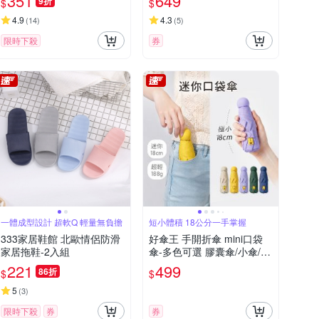
351
649
9折
$
$
墊 車用坐墊 痔瘡墊
4.9
4.3
(
14
)
(
5
)
限時下殺
券
一體成型設計 超軟Q 輕量無負擔
短小體積 18公分一手掌握
333家居鞋館 北歐情侶防滑
好傘王 手開折傘 mini口袋
家居拖鞋-2入組
傘-多色可選 膠囊傘/小傘/手
開折傘/黑膠布/摺疊傘/小雨
221
499
86折
$
$
傘/輕量傘/折疊傘/迷你傘/防
曬
5
(
3
)
限時下殺
券
券