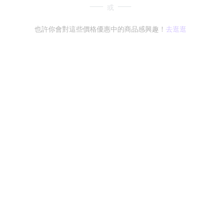
或
也許你會對這些價格優惠中的商品感興趣！
去逛逛
無符合條件的商品結果，換換其他篩選條件吧！
Yahoo台灣電子商務 版權所有 © 2026 服務條款(
更新
)