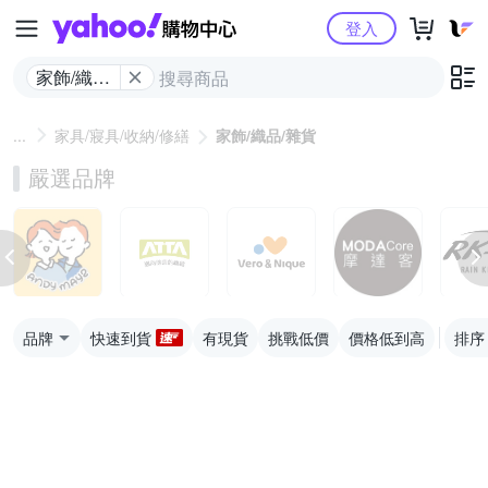
Yahoo購物中心
登入
家飾/織品/
雜貨
家具/寢具/收納/修繕
家飾/織品/雜貨
嚴選品牌
品牌
快速到貨
有現貨
挑戰低價
價格低到高
排序