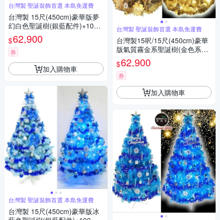
台灣製 聖誕裝飾首選 本島免運費
台灣製 15尺(450cm)豪華版夢
幻白色聖誕樹(銀藍配件)+100
台灣製 聖誕裝飾首選 本島免運費
燈LED燈藍白光9串 本島免運費
62,900
$
台灣製15呎/15尺(450cm)豪華
版氣質霧金系聖誕樹(金色系配
券
件組)+100燈LED燈暖白光9串
62,900
$
本島免運費
加入購物車
券
加入購物車
台灣製 聖誕裝飾首選 本島免運費
台灣製 15尺(450cm)豪華版冰