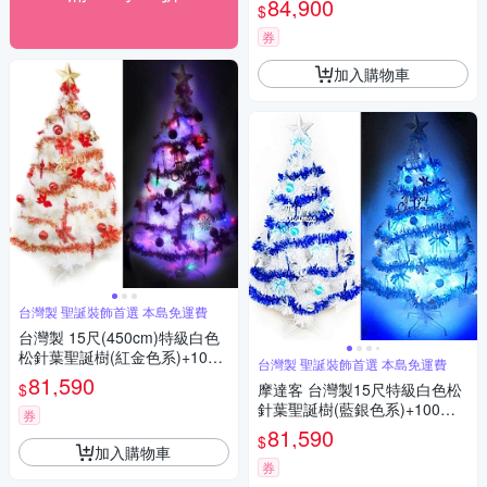
84,900
$
券
加入購物車
台灣製 聖誕裝飾首選 本島免運費
台灣製 15尺(450cm)特級白色
松針葉聖誕樹(紅金色系)+100
台灣製 聖誕裝飾首選 本島免運費
燈LED燈9串 本島免運費
81,590
$
摩達客 台灣製15尺特級白色松
針葉聖誕樹(藍銀色系)+100燈L
券
ED燈9串(附控制器跳機) 本島
81,590
$
免運費
加入購物車
券