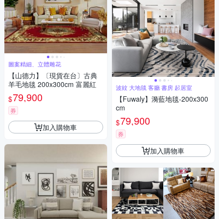
圖案精細、立體雕花
【山德力】〔現貨在台〕古典
羊毛地毯 200x300cm 富麗紅
波紋 大地毯 客廳 書房 起居室
79,900
$
【Fuwaly】漪藍地毯-200x300
cm
券
79,900
$
加入購物車
券
加入購物車