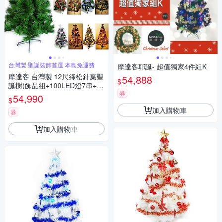
台灣製 聖誕裝飾首選 本島免運費
摩達客耶誕- 超值獨家4件組K
摩達客 台灣製 12尺綠松針葉聖
54,888
$
誕樹(飾品組+100LED燈7串+附
券
控制器) 本島免運費
54,990
$
加入購物車
券
加入購物車