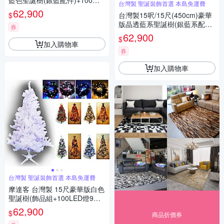
藍色聖誕樹(銀藍配件)+100燈L
台灣製 聖誕裝飾首選 本島免運費
ED燈藍白光9串 本島免運費
62,900
$
台灣製15呎/15尺(450cm)豪華
版晶透藍系聖誕樹(銀藍系配件
券
組)+100燈LED燈藍白光9串 本
62,900
$
島免運費
加入購物車
券
加入購物車
台灣製 聖誕裝飾首選 本島免運費
摩達客 台灣製 15尺豪華版白色
聖誕樹(飾品組+100LED燈9串
附控制器) 本島免運費
62,900
$
商品折價券