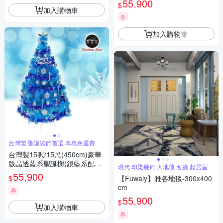
55,900
$
加入購物車
券
加入購物車
台灣製 聖誕裝飾首選 本島免運費
台灣製15呎/15尺(450cm)豪華
版晶透藍系聖誕樹(銀藍系配件
現代 印染幾何 大地毯 客廳 起居室
組)(不含燈) 本島免運費
55,900
$
【Fuwaly】雅各地毯-300x400
cm
券
55,900
$
加入購物車
券