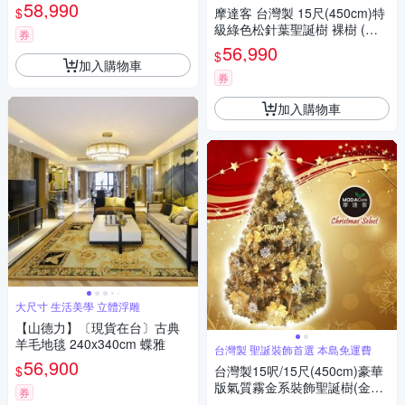
燈LED燈7串 本島免運費
58,990
$
摩達客 台灣製 15尺(450cm)特
級綠色松針葉聖誕樹 裸樹 (不
券
含飾品不含燈) 本島免運費
56,990
$
加入購物車
券
加入購物車
大尺寸 生活美學 立體浮雕
【山德力】〔現貨在台〕古典
羊毛地毯 240x340cm 蝶雅
台灣製 聖誕裝飾首選 本島免運費
56,900
$
台灣製15呎/15尺(450cm)豪華
版氣質霧金系裝飾聖誕樹(金色
券
系配件組)(不含燈) 本島免運費