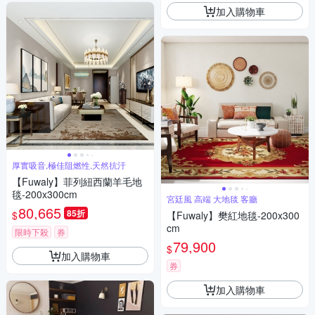
加入購物車
厚實吸音,極佳阻燃性,天然抗汙
【Fuwaly】菲列紐西蘭羊毛地
毯-200x300cm
宮廷風 高端 大地毯 客廳
80,665
85折
$
【Fuwaly】樊紅地毯-200x300
cm
限時下殺
券
79,900
$
加入購物車
券
加入購物車