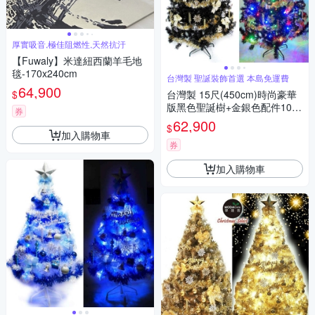
厚實吸音,極佳阻燃性,天然抗汙
【Fuwaly】米達紐西蘭羊毛地
毯-170x240cm
台灣製 聖誕裝飾首選 本島免運費
64,900
$
台灣製 15尺(450cm)時尚豪華
版黑色聖誕樹+金銀色配件100
券
燈LED燈彩光9串 本島免運費
62,900
$
加入購物車
券
加入購物車