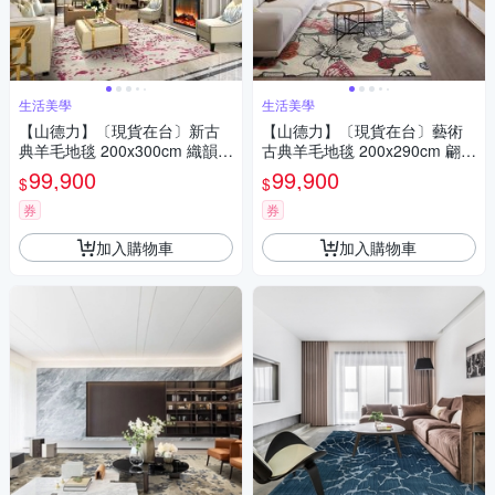
生活美學
生活美學
【山德力】〔現貨在台〕新古
【山德力】〔現貨在台〕藝術
典羊毛地毯 200x300cm 織韻
古典羊毛地毯 200x290cm 翩飛
粉
紅
99,900
99,900
$
$
券
券
加入購物車
加入購物車