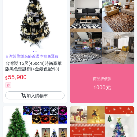
台灣製 聖誕裝飾首選 本島免運費
台灣製 15尺(450cm)時尚豪華
版黑色聖誕樹(+金銀色配件)(不
含燈) 本島免運費
55,900
$
商品折價券
券
1000元
加入購物車