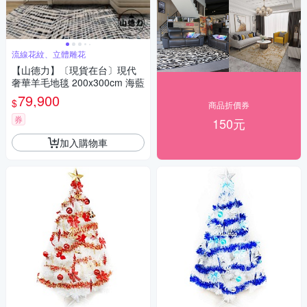
流線花紋、立體雕花
【山德力】〔現貨在台〕現代
奢華羊毛地毯 200x300cm 海藍
79,900
$
商品折價券
券
150元
加入購物車