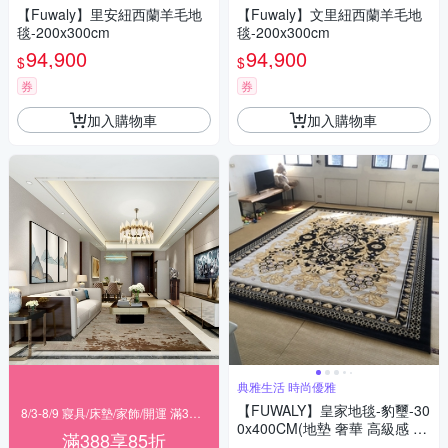
【Fuwaly】里安紐西蘭羊毛地
【Fuwaly】文里紐西蘭羊毛地
毯-200x300cm
毯-200x300cm
94,900
94,900
$
$
券
券
加入購物車
加入購物車
典雅生活 時尚優雅
【FUWALY】皇家地毯-豹璽-30
8/3-8/9 寢具/床墊/家飾/開運 滿388享85折
0x400CM(地墊 奢華 高級感 時
滿388享85折
尚 質感 客廳 生活美學)