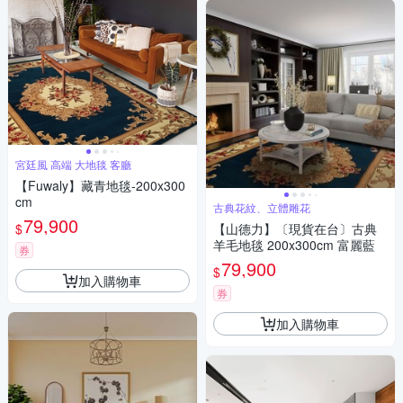
宮廷風 高端 大地毯 客廳
【Fuwaly】藏青地毯-200x300
cm
古典花紋、立體雕花
79,900
$
【山德力】〔現貨在台〕古典
羊毛地毯 200x300cm 富麗藍
券
79,900
$
加入購物車
券
加入購物車