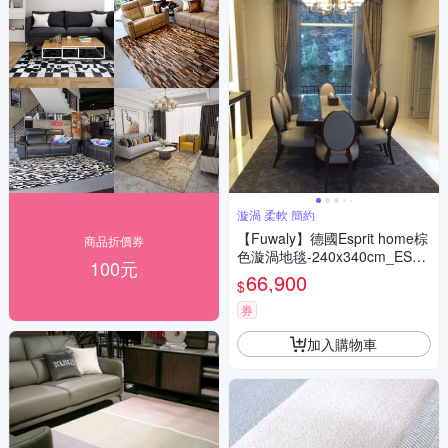
漩渦 柔軟 簡約
【Fuwaly】德國Esprit home棕
商品折價券
色漩渦地毯-240x340cm_ESP3
100元
307-08_漩渦 柔軟 簡約
66,900
$
券
加入購物車