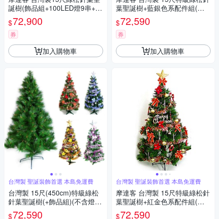
誕樹(飾品組+100LED燈9串+附
葉聖誕樹+藍銀色系配件組(不
控制器) 本島免運費
含燈) 本島免運費
72,900
72,590
$
$
券
券
加入購物車
加入購物車
台灣製 聖誕裝飾首選 本島免運費
台灣製 聖誕裝飾首選 本島免運費
台灣製 15尺(450cm)特級綠松
摩達客 台灣製 15尺特級綠松針
針葉聖誕樹(+飾品組)(不含燈)
葉聖誕樹+紅金色系配件組(不
本島免運費
含燈) 本島免運費
72,590
72,590
$
$