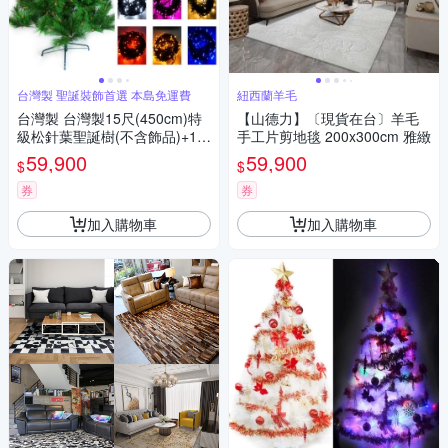
台灣製 聖誕裝飾首選 本島免運費
紐西蘭羊毛
台灣製 台灣製15尺(450cm)特
【山德力】〔現貨在台〕羊毛
級松針葉聖誕樹(不含飾品)+10
手工片剪地毯 200x300cm 雅緻
0燈LED燈9串 本島免運費
59,900
59,900
$
$
券
券
加入購物車
加入購物車