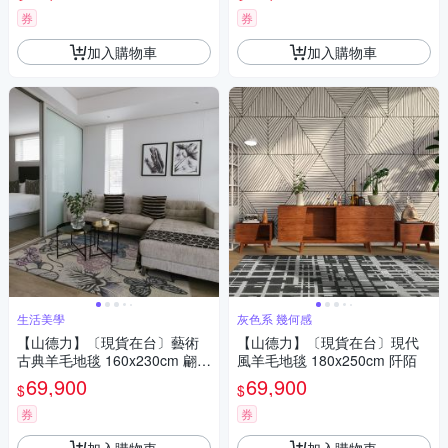
券
券
加入購物車
加入購物車
生活美學
灰色系 幾何感
【山德力】〔現貨在台〕藝術
【山德力】〔現貨在台〕現代
古典羊毛地毯 160x230cm 翩飛
風羊毛地毯 180x250cm 阡陌
藍
69,900
69,900
$
$
券
券
加入購物車
加入購物車