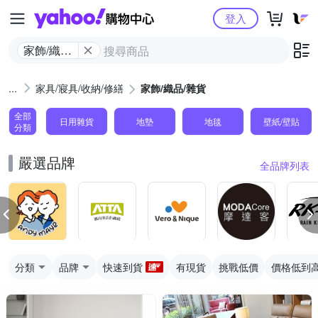
Yahoo購物中心
登入
家飾/織品/
雜貨
家具/寢具/收納/修繕
家飾/織品/雜貨
全部
日用雜貨
地墊
地毯
壁紙/壁貼
分類
嚴選品牌
全品牌列表
分類
品牌
快速到貨
有現貨
挑戰低價
價格低到