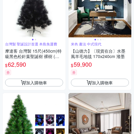
台灣製 聖誕設計首選 本島免運費
米色 書法 中式現代
摩達客 台灣製 15尺(450cm)特
【山德力】〔現貨在台〕水墨
級黑色松針葉聖誕樹 裸樹 (不
風羊毛地毯 170x240cm 潑墨
含飾品不含燈) 本島免運費
62,590
59,900
$
$
券
券
加入購物車
加入購物車