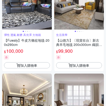
彈性 透氣 耐磨 具光澤 大地毯
生活美學
【Fuwaly】牛皮方條紋地毯-20
【山德力】〔現貨在台〕新古
0x290cm
典羊毛地毯 200x300cm 織韻
金
100,000
99,900
$
$
券
券
加入購物車
加入購物車