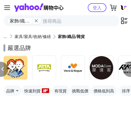
Yahoo購物中心
登入
家飾/織品/
雜貨
家具/寢具/收納/修繕
家飾/織品/雜貨
嚴選品牌
品牌
快速到貨
有現貨
挑戰低價
價格低到高
排序