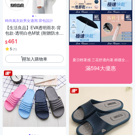
時尚風衣款男女適用,背包設計
【生活良品】EVA透明雨衣-背
包款-透明白色M號 (附贈防水收
納袋)
461
$
5
(
1
)
加入購物車
夏日輕著感 三花舒適內著.棉襪全館7折up!
滿594大優惠