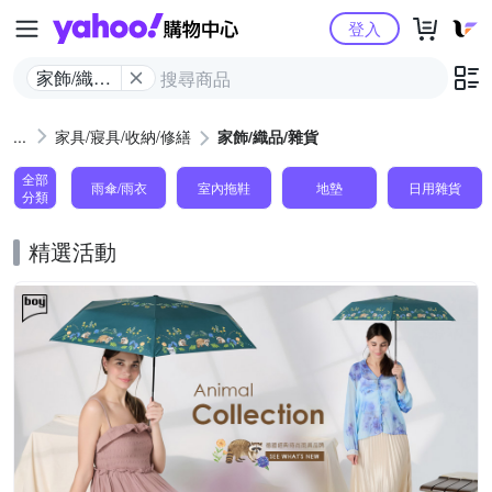
Yahoo購物中心
登入
家飾/織品/
雜貨
家具/寢具/收納/修繕
家飾/織品/雜貨
全部
雨傘/雨衣
室內拖鞋
地墊
日用雜貨
分類
精選活動