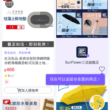
賓至如珪，即刻乾爽
生活良品-廚房浴室防滑瞬間吸
SunFlower三花旗艦店
水輕薄橢圓形軟式珪藻土地墊1
入/卷 2款可選 (耐摔不破裂,可
466
$
洗衣機清洗,浴室踏墊,防滑踏墊,
門口墊,吸水踏墊)
5
(
1
)
券
加入購物車