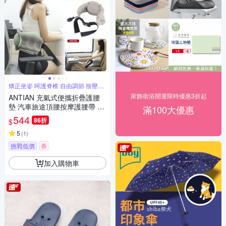
矯正坐姿 呵護脊椎 自由調節 按壓充
氣
家飾衛浴開運限時優惠3折起
ANTIAN 充氣式便攜折疊護腰
墊 汽車旅途頂腰按摩護腰帶 動
滿100大優惠
車高鐵飛機墊腰枕
544
86折
$
5
(
1
)
挑戰低價
券
加入購物車