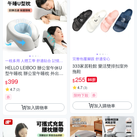
完整包覆腳跟 舒適安心
一枕多用 人體工學 舒適貼合 記憶回
彈
333家居鞋館 樂活雙排扣室外
HELLO LEIBOO 辦公室午休U
拖鞋
型午睡枕 辦公室午睡枕 外出旅
255
遊U型頸枕 午覺鏤空趴趴枕
399
86折
$
$
4.7
(
3
)
4.7
(
2
)
限時下殺
券
券
加入購物車
加入購物車