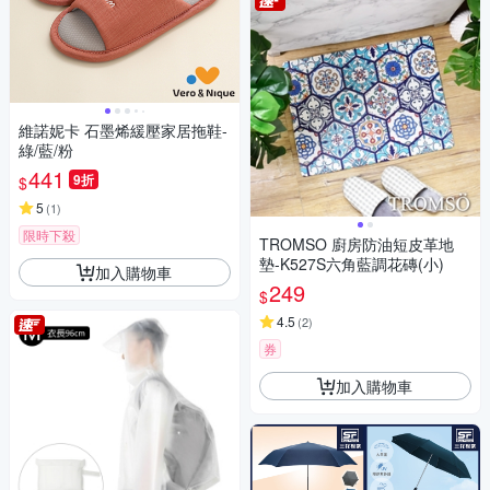
維諾妮卡 石墨烯緩壓家居拖鞋-
綠/藍/粉
441
9折
$
5
(
1
)
限時下殺
TROMSO 廚房防油短皮革地
墊-K527S六角藍調花磚(小)
加入購物車
249
$
4.5
(
2
)
券
加入購物車