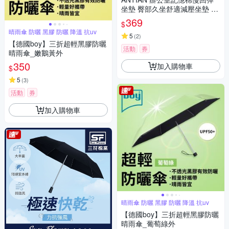
坐墊 臀部久坐舒適減壓坐墊 車
用坐墊 痔瘡墊 孕婦墊
369
$
晴雨傘 防曬 黑膠 防曬 降溫 抗uv
5
(
2
)
【德國boy】三折超輕黑膠防曬
活動
券
晴雨傘_嫩鵝黃外
350
加入購物車
$
5
(
3
)
活動
券
加入購物車
晴雨傘 防曬 黑膠 防曬 降溫 抗uv
【德國boy】三折超輕黑膠防曬
晴雨傘_葡萄綠外