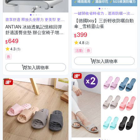
一鍵開收省時省力，遮雨防曬一次到
位
盡享舒適 釋放久坐壓力 更美型 更健
【德國boy】三折輕收防曬自動
康
傘 _雪精靈山雀
ANTIAN 冰絲透氣記憶棉回彈
舒適護臀坐墊 辦公室椅子增高
399
$
坐墊 屁股棉墊 孕婦坐墊 車用坐
649
$
4.8
(
2
)
墊 痔瘡墊
4.3
(
5
)
活動
券
券
加入購物車
加入購物車