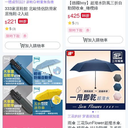
一體成型設計 超軟Q 輕量無負擔
【德國boy】超潑水防風三折自
動開收傘_橄欖綠
333家居鞋館 北歐情侶防滑家
居拖鞋-2入組
425
86折
$
221
86折
$
5
(
1
)
5
(
3
)
限時下殺
券
限時下殺
券
加入購物車
加入購物車
三花的好 穿過就知道
雨傘 三花SunFlower超撥水傘.
雨傘.晴雨傘.抗UV防曬_孔雀藍