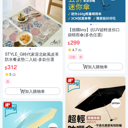
【德國boy】抗UV超輕迷你口
袋晴雨傘(多色任選)
299
$
4.7
(
6
)
STYLE_G時代家居北歐風皮革
活動
券
防水餐桌墊二入組-多款任選
312
加入購物車
$
5
(
2
)
券
加入購物車