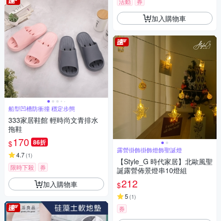
活動
券
加入購物車
船型凹槽防衝撞 穩定步態
333家居鞋館 輕時尚文青排水
拖鞋
170
86折
$
露營掛飾掛飾燈飾聖誕燈
4.7
(
1
)
【Style_G 時代家居】北歐風聖
限時下殺
券
誕露營佈景燈串10燈組
212
加入購物車
$
5
(
1
)
券