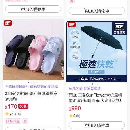
券
加入購物車
加入購物車
立體按摩球設計 解放雙腳的束縛感
三花的好 穿過就知道
333家居鞋館 悠活按摩緩壓家
雨傘 三花SunFlower大抗風機
居拖鞋
能傘.雨傘.晴雨傘.大傘面.抗UV
170
防曬_午夜藍
86折
990
$
$
4.9
(
10
)
5
(
5
)
限時下殺
券
加入購物車