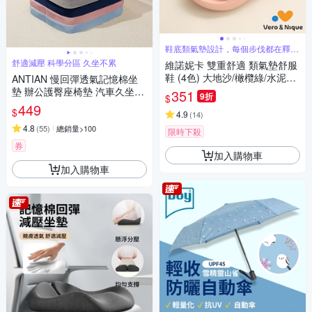
鞋底類氣墊設計，每個步伐都在釋放
壓力
舒適減壓 科學分區 久坐不累
維諾妮卡 雙重舒適 類氣墊舒服
鞋 (4色) 大地沙/橄欖綠/水泥灰/
ANTIAN 慢回彈透氣記憶棉坐
櫻桃粉
墊 辦公護臀座椅墊 汽車久坐舒
351
9折
$
適屁股墊 學生教室宿舍凳子墊
449
$
4.9
(
14
)
4.8
(
55
)
總銷量>100
限時下殺
券
加入購物車
加入購物車