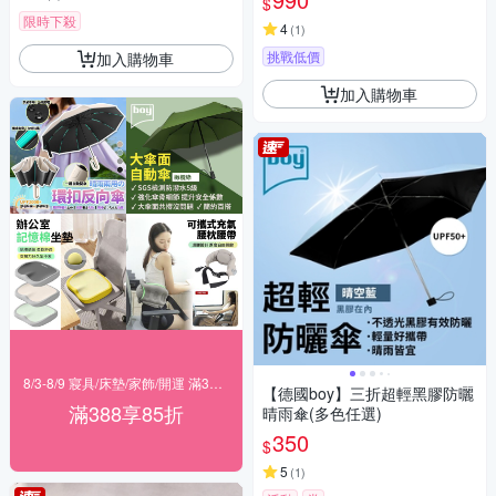
$
限時下殺
4
(
1
)
挑戰低價
加入購物車
加入購物車
8/3-8/9 寢具/床墊/家飾/開運 滿388享85折
【德國boy】三折超輕黑膠防曬
滿388享85折
晴雨傘(多色任選)
350
$
5
(
1
)