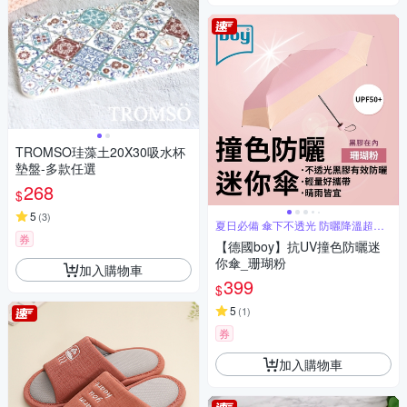
TROMSO珪藻土20X30吸水杯
墊盤-多款任選
268
$
5
(
3
)
夏日必備 傘下不透光 防曬降溫超有
感
券
【德國boy】抗UV撞色防曬迷
你傘_珊瑚粉
加入購物車
399
$
5
(
1
)
券
加入購物車