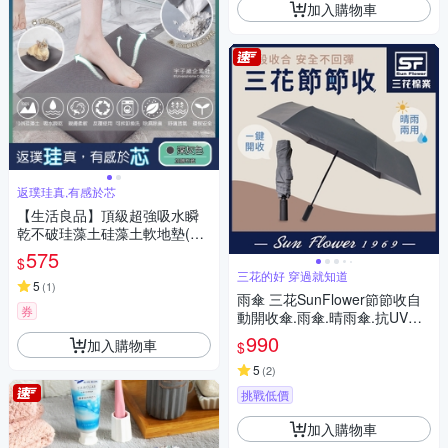
加入購物車
返璞珪真,有感於芯
【生活良品】頂級超強吸水瞬
乾不破珪藻土硅藻土軟地墊(寵
物除臭墊-加贈布套)
575
$
三花的好 穿過就知道
5
(
1
)
雨傘 三花SunFlower節節收自
券
動開收傘.雨傘.晴雨傘.抗UV防
曬_迷霧灰
990
加入購物車
$
5
(
2
)
挑戰低價
加入購物車