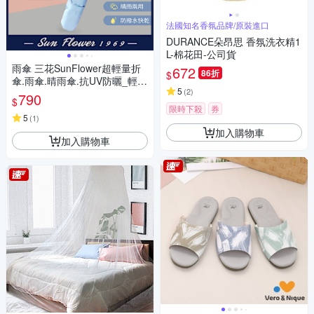
法國知名香氛品牌/原裝進口
DURANCE朵昂思 香氛洗衣精1
L-棉花田-公司貨
雨傘 三花SunFlower超輕量折
672
86折
$
傘.雨傘.晴雨傘.抗UV防曬_輕水
5
(
2
)
藍
790
$
限時下殺
券
5
(
1
)
加入購物車
加入購物車