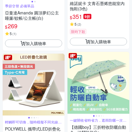
維諾妮卡 文青石墨烯悠能室內
季節交替 必備單品
拖鞋(3色)
亞曼達Amanda 圓頂夢幻公主
351
9折
$
睡簾/蚊帳/公主帳(白)
269
5
(
2
)
$
限時下殺
5
(
1
)
加入購物車
加入購物車
一鍵開收省時省力，遮雨防曬一次到
輕觸即可切換，隨時模擬不同光線環
位
境
【德國boy】三折輕收防曬自動
POLYWELL 攜帶式LED折疊化