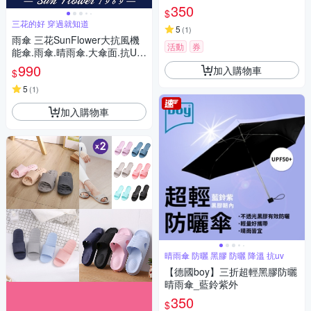
350
$
三花的好 穿過就知道
5
(
1
)
雨傘 三花SunFlower大抗風機
活動
券
能傘.雨傘.晴雨傘.大傘面.抗UV
防曬_沉穩黑
990
加入購物車
$
5
(
1
)
加入購物車
晴雨傘 防曬 黑膠 防曬 降溫 抗uv
【德國boy】三折超輕黑膠防曬
晴雨傘_藍鈴紫外
350
$