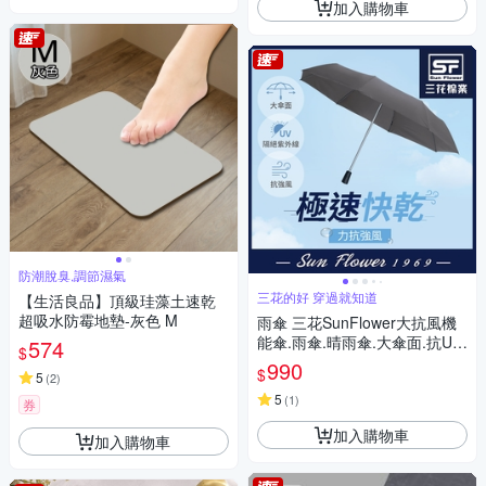
加入購物車
防潮脫臭,調節濕氣
三花的好 穿過就知道
【生活良品】頂級珪藻土速乾
超吸水防霉地墊-灰色 M
雨傘 三花SunFlower大抗風機
能傘.雨傘.晴雨傘.大傘面.抗UV
574
$
防曬_迷霧灰
990
$
5
(
2
)
5
(
1
)
券
加入購物車
加入購物車