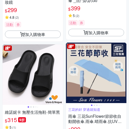
傘 _法鬥趴趴Go
妝鏡
399
299
$
$
5
(
2
)
4.8
(
2
)
活動
券
活動
券
加入購物車
加入購物車
三花的好 穿過就知道
維諾妮卡 無壓生活拖鞋-簡單黑
雨傘 三花SunFlower節節收自
315
9折
$
動開收傘.雨傘.晴雨傘.抗UV防
曬_輕水藍
5
990
(
1
)