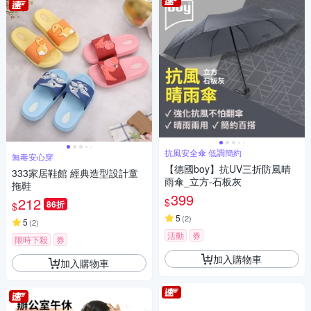
抗風安全傘 低調簡約
無毒安心穿
【德國boy】抗UV三折防風晴
333家居鞋館 經典造型設計童
雨傘_立方-石板灰
拖鞋
399
212
$
86折
$
5
(
2
)
5
(
2
)
活動
券
限時下殺
券
加入購物車
加入購物車