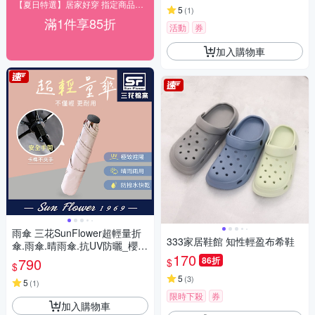
【夏日特選】居家好穿 指定商品85折起
5
(
1
)
滿1件享85折
活動
券
加入購物車
雨傘 三花SunFlower超輕量折
333家居鞋館 知性輕盈布希鞋
傘.雨傘.晴雨傘.抗UV防曬_櫻花
170
粉
790
86折
$
$
5
(
3
)
5
(
1
)
限時下殺
券
加入購物車