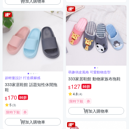
加入購物車
萌趣俏皮風格 可愛動物造型
超輕量設計 打造裸腳感
333家居鞋館 動物家族布拖鞋
333家居鞋館 話題知性休閒拖
127
86折
$
鞋
4.8
(
4
)
170
86折
$
限時下殺
券
5
(
3
)
加入購物車
限時下殺
券
加入購物車