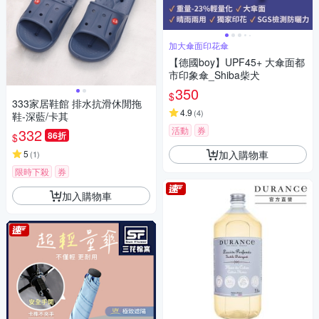
加大傘面印花傘
【德國boy】UPF45+ 大傘面都
市印象傘_Shiba柴犬
350
$
333家居鞋館 排水抗滑休閒拖
4.9
(
4
)
鞋-深藍/卡其
活動
券
332
86折
$
加入購物車
5
(
1
)
限時下殺
券
加入購物車