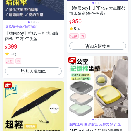
【德國boy】UPF45+ 大傘面都
市印象傘(多色任選)
350
$
抗風安全傘 低調簡約
5
(
4
)
【德國boy】抗UV三折防風晴
活動
券
雨傘_立方-午夜藍
399
加入購物車
$
5
(
3
)
活動
券
加入購物車
貼膚透氣 曲線貼合 支撐力好 久坐不
累
ANTIAN 辦公室記憶棉慢回彈