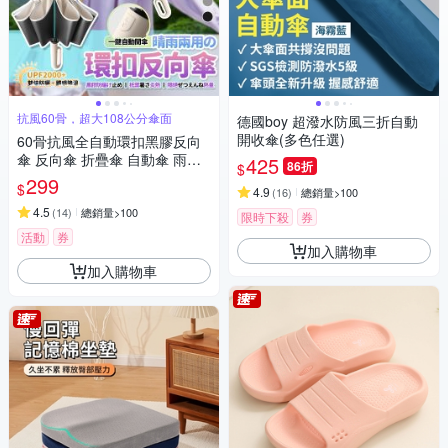
抗風60骨，超大108公分傘面
德國boy 超潑水防風三折自動
開收傘(多色任選)
60骨抗風全自動環扣黑膠反向
傘 反向傘 折疊傘 自動傘 雨傘
425
86折
$
遮陽傘 樂豐生活
299
$
4.9
(
16
)
總銷量>100
4.5
(
14
)
總銷量>100
限時下殺
券
活動
券
加入購物車
加入購物車