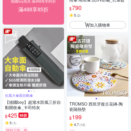
德國boy雨具 滿488再享85折
790
滿488享85折
$
5
(
2
)
加入購物車
抗風大傘面自動傘
【德國boy】超潑水防風三折自
TROMSO 西班牙復古花磚-陶
動開收傘_卡司特灰
瓷隔熱墊
425
86折
199
$
$
5
(
1
)
4.7
(
12
)
限時下殺
券