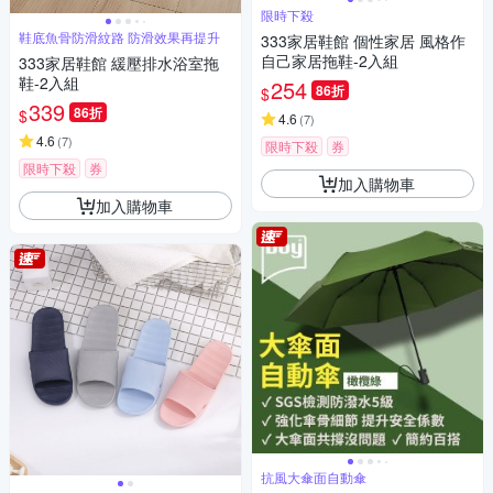
限時下殺
鞋底魚骨防滑紋路 防滑效果再提升
333家居鞋館 個性家居 風格作
自己家居拖鞋-2入組
333家居鞋館 緩壓排水浴室拖
鞋-2入組
254
86折
$
339
86折
$
4.6
(
7
)
4.6
(
7
)
限時下殺
券
限時下殺
券
加入購物車
加入購物車
抗風大傘面自動傘