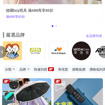
德國boy雨具 滿488再享85折
滿488享85折
嚴選品牌
全品牌列表
分類
品牌
快速到貨
有現貨
挑戰低價
價格低到