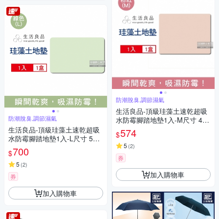
防潮脫臭,調節濕氣
生活良品-頂級珪藻土速乾超吸
防潮脫臭,調節濕氣
水防霉腳踏地墊1入-M尺寸 4色
可選 (珪藻土地墊,腳踏墊,地墊,
生活良品-頂級珪藻土速乾超吸
574
$
吸水墊)
水防霉腳踏地墊1入-L尺寸 5款
5
(
2
)
可選 (珪藻土地墊,腳踏墊,地墊,
700
$
吸水墊)
券
5
(
2
)
加入購物車
券
加入購物車