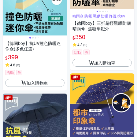
晴雨傘 防曬 黑膠 防曬 降溫 抗uv
【德國boy】三折超輕黑膠防曬
晴雨傘_焦糖拿鐵外
350
$
【德國boy】抗UV撞色防曬迷
4.3
(
2
)
你傘(多色任選)
活動
券
399
$
加入購物車
4.8
(
2
)
活動
券
加入購物車